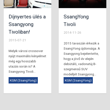
Díjnyertes ülés a
SsangYong
Ssangyong
Tivoli
Tivoliban!
2014-11-26
2015-07-21
2015 tavaszán érkezik a
SsangYong újdonsága. A
Melyik városi crossover
Ssangyong bejelentette,
nyújt maximális kényelmet
hogy a jövő év elején
még egy hosszabb
debütáló, vadonatúj B-
utazás során is? A
szegmensű SUV
Ssangyong Tivoli...
modelljét Ssangyong...
KGM (SsangYong)
KGM (SsangYong)