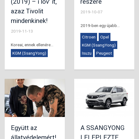
(2019) – i lov’ it,
részére
azaz Tivolit
2019-10-07
mindenkinek!
2019-ben egy újabb...
2019-11-13
Citroen
Opel
Koreai, ennek ellenére...
KGM (SsangYong)
KGM (SsangYong)
Isuzu
Peugeot
Együtt az
A SSANGYONG
állatvédelemért!
LELEPLEZTE