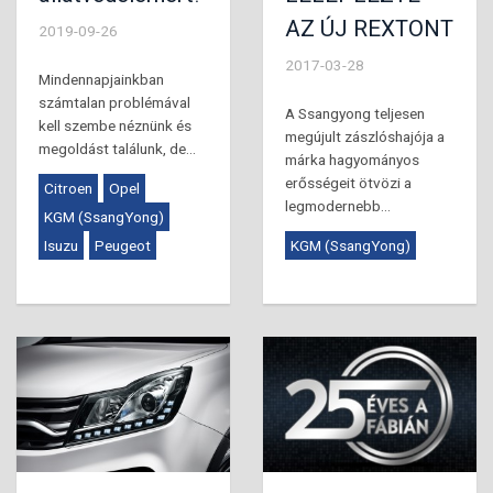
AZ ÚJ REXTONT
2019-09-26
2017-03-28
Mindennapjainkban
számtalan problémával
A Ssangyong teljesen
kell szembe néznünk és
megújult zászlóshajója a
megoldást találunk, de...
márka hagyományos
erősségeit ötvözi a
Citroen
Opel
legmodernebb...
KGM (SsangYong)
Isuzu
Peugeot
KGM (SsangYong)