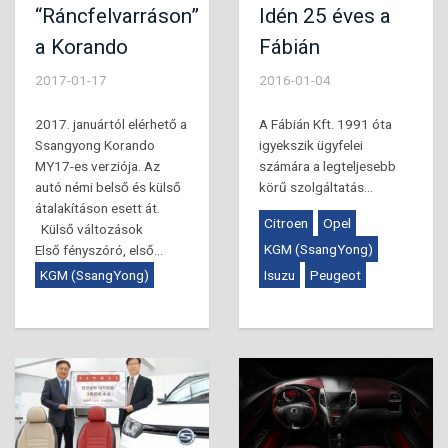
“Ráncfelvarráson”
Idén 25 éves a
a Korando
Fábián
2017-01-17
2016-01-04
2017. januártól elérhető a
A Fábián Kft. 1991 óta
Ssangyong Korando
igyekszik ügyfelei
MY17-es verziója. Az
számára a legteljesebb
autó némi belső és külső
körű szolgáltatás...
átalakításon esett át.
Citroen
Opel
Külső változások
KGM (SsangYong)
Első fényszóró, első...
KGM (SsangYong)
Isuzu
Peugeot