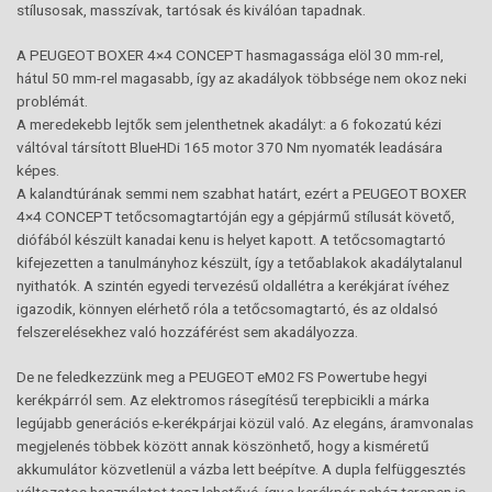
stílusosak, masszívak, tartósak és kiválóan tapadnak.
A PEUGEOT BOXER 4×4 CONCEPT hasmagassága elöl 30 mm-rel,
hátul 50 mm-rel magasabb, így az akadályok többsége nem okoz neki
problémát.
A meredekebb lejtők sem jelenthetnek akadályt: a 6 fokozatú kézi
váltóval társított BlueHDi 165 motor 370 Nm nyomaték leadására
képes.
A kalandtúrának semmi nem szabhat határt, ezért a PEUGEOT BOXER
4×4 CONCEPT tetőcsomagtartóján egy a gépjármű stílusát követő,
diófából készült kanadai kenu is helyet kapott. A tetőcsomagtartó
kifejezetten a tanulmányhoz készült, így a tetőablakok akadálytalanul
nyithatók. A szintén egyedi tervezésű oldallétra a kerékjárat ívéhez
igazodik, könnyen elérhető róla a tetőcsomagtartó, és az oldalsó
felszerelésekhez való hozzáférést sem akadályozza.
De ne feledkezzünk meg a PEUGEOT eM02 FS Powertube hegyi
kerékpárról sem. Az elektromos rásegítésű terepbicikli a márka
legújabb generációs e-kerékpárjai közül való. Az elegáns, áramvonalas
megjelenés többek között annak köszönhető, hogy a kisméretű
akkumulátor közvetlenül a vázba lett beépítve. A dupla felfüggesztés