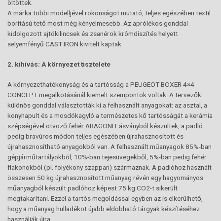
öltöttek.
A márka többi modelljével rokonságot mutató, teljes egészében textil
borítású tető most még kényelmesebb. Az aprólékos gonddal
kidolgozott ajtókilincsek és zsanérok krómdíszítés helyett
selyemfényű CAST IRON kivitelt kaptak.
2. kihívás: A környezet tisztelete
A környezethatékonyság és a tartósság a PEUGEOT BOXER 4×4
CONCEPT megalkotásánál kiemelt szempontok voltak. A tervezők
különös gonddal választották ki a felhasznált anyagokat: az asztal, a
konyhapult és a mosdókagyló a természetes kő tartósságát a kerámia
szépségével ötvöző fehér ARAGONIT ásványból készültek, a padló
pedig bravúros módon teljes egészében újrahasznosított és
újrahasznosítható anyagokból van. A felhasznált műanyagok 85%-ban
gépjárműtartályokból, 10%-ban tejesüvegekből, 5%-ban pedig fehér
flakonokból (pl. folyékony szappan) származnak. A padlóhoz használt
összesen 50 kg újrahasznosított műanyag révén egy hagyományos
műanyagból készült padlóhoz képest 75 kg CO2-t sikerült
megtakarítani. Ezzel a tartós megoldással egyben az is elkerülhető,
hogy a műanyag hulladékot újabb eldobható tárgyak készítéséhez
használják újra.