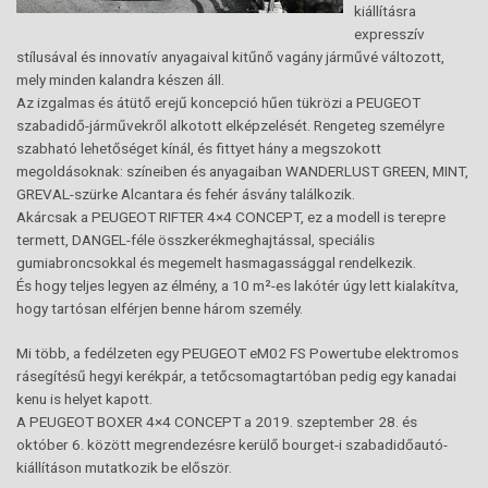
kiállításra
expresszív
stílusával és innovatív anyagaival kitűnő vagány járművé változott,
mely minden kalandra készen áll.
Az izgalmas és átütő erejű koncepció hűen tükrözi a PEUGEOT
szabadidő-járművekről alkotott elképzelését. Rengeteg személyre
szabható lehetőséget kínál, és fittyet hány a megszokott
megoldásoknak: színeiben és anyagaiban WANDERLUST GREEN, MINT,
GREVAL-szürke Alcantara és fehér ásvány találkozik.
Akárcsak a PEUGEOT RIFTER 4×4 CONCEPT, ez a modell is terepre
termett, DANGEL-féle összkerékmeghajtással, speciális
gumiabroncsokkal és megemelt hasmagassággal rendelkezik.
És hogy teljes legyen az élmény, a 10 m²-es lakótér úgy lett kialakítva,
hogy tartósan elférjen benne három személy.
Mi több, a fedélzeten egy PEUGEOT eM02 FS Powertube elektromos
rásegítésű hegyi kerékpár, a tetőcsomagtartóban pedig egy kanadai
kenu is helyet kapott.
A PEUGEOT BOXER 4×4 CONCEPT a 2019. szeptember 28. és
október 6. között megrendezésre kerülő bourget-i szabadidőautó-
kiállításon mutatkozik be először.