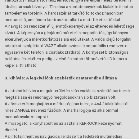
változatos használatot tesz lehetővé, így a kerékpár nehéz terepen is
ideális társnak bizonyul. Tárolása a vontatmányoknak kialakított hátsó
tartóelemen történik. A karosszériát tarkító foltokhoz hasonlóan
mentaszínű, ami finom kontrasztot alkot a matt fekete ajtókkal.
A navigációs rendszer 9” új érintőképernyővel az eltévedés lehetősége
kizárt. A képernyőn a gépjármű méretei is megadhatók, így könnyen
elkerülhetjük a méretkorlátozás alá eső utakat. A valós idejű forgalmi
adatokat szolgáltató WAZE alkalmazással kompatibilis rendszerre
egyszerre két telefon is csatlakoztatható. A környezet biztonságos
belátása érdekében pedig az első és hátsó többnézetű HD kamera
képe is itt látható.
3. kihívás: A legkiválóbb szakértők csatarendbe állítása
Az utolsó kihívás a maguk területén referenciának számító partnerek
megtalálása és rendhagyó megoldásokra való biztatása volt.
Az összkerékmeghajtás a márka régi partnere, a 4×4 átalakításairól
híres DANGEL nevéhez fűződik. A márka logója ez alkalommal
mentaárnyalatot kapott.
A mosogató, a konyhapult és az asztal a KERROCK keze nyomát
dicséri.
Az infotainment és navigációs rendszert a fedélzeti multimédiás