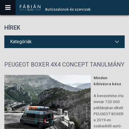
Autószalonok és szervizek
HÍREK
Kategóriák
PEUGEOT BOXER 4X4 CONCEPT TANULMÁNY
Minden
kihívásra kész
A bevezetése óta
immár 720 000
példányban elkelt
PEUGEOT BOXER
a 2019-es
szabadidő-autó-