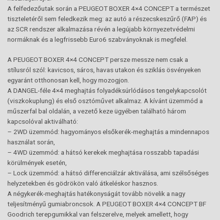
A felfedezőutak során a PEUGEOT BOXER 4×4 CONCEPT a természet
tiszteletéről sem feledkezik meg: az autó a részecskeszűrő (FAP) és
az SCR rendszer alkalmazása révén a legújabb környezetvédelmi
normáknak és a legfrissebb Euro6 szabványoknak is megfelel.
A PEUGEOT BOXER 4×4 CONCEPT persze messze nem csak a
stílusról szól: kavicsos, sáros, havas utakon és sziklás ösvényeken
egyaránt otthonosan kell, hogy mozogjon.
A DANGEL-féle 4×4 meghajtás folyadéksúrlódásos tengelykapcsolót
(viszkokuplung) és első osztóművet alkalmaz. A kívánt üzemmód a
műszerfal bal oldalán, a vezető keze ügyében található három
kapcsolóval aktiválható:
– 2WD üzemmód: hagyományos elsőkerék-meghajtás a mindennapos
használat során,
– 4WD üzemmód: a hátsó kerekek meghajtása rosszabb tapadási
körülmények esetén,
– Lock üzemmód: a hátsó differenciálzár aktiválása, ami szélsőséges
helyzetekben és gödrökön való átkeléskor hasznos.
A négykerék-meghajtás hatékonyságát tovább növelik a nagy
teljesítményű gumiabroncsok. A PEUGEOT BOXER 4×4 CONCEPT BF
Goodrich terepgumikkal van felszerelve, melyek amellett, hogy