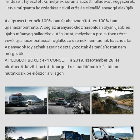
rendszert fejlesztett ki, melynek során a zúzott hulladékot vegyszerek,
illetve műgyanta hozzáadása nélkül erős és ellenálló anyaggá alakítják.
Az így nyert termék 100%-ban újrahasznosított és 100%-ban
újrahasznosítható. A cég az aranyásókhoz hasonlóan olyan újabb és
újabb műanyag hulladékok után kutat, melyeket a projektben részt
vevő, újrahasznosítással foglalkozó üzemek nem tudnak hasznosítani.
Az anyagok így színük szerint osztályozottak és tanúsítottan nem
mérgezők.
A PEUGEOT BOXER 4×4 CONCEPT a 2019. szeptember 28. és
október 6. között tartott bourget-i szabadidőautó-kiállításon
mutatkozik be először a világon.