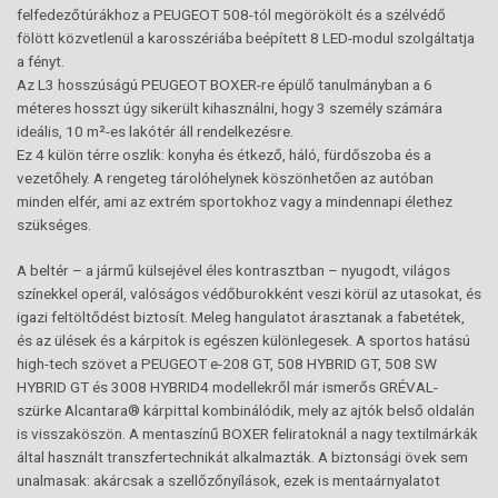
felfedezőtúrákhoz a PEUGEOT 508-tól megörökölt és a szélvédő
fölött közvetlenül a karosszériába beépített 8 LED-modul szolgáltatja
a fényt.
Az L3 hosszúságú PEUGEOT BOXER-re épülő tanulmányban a 6
méteres hosszt úgy sikerült kihasználni, hogy 3 személy számára
ideális, 10 m²-es lakótér áll rendelkezésre.
Ez 4 külön térre oszlik: konyha és étkező, háló, fürdőszoba és a
vezetőhely. A rengeteg tárolóhelynek köszönhetően az autóban
minden elfér, ami az extrém sportokhoz vagy a mindennapi élethez
szükséges.
A beltér – a jármű külsejével éles kontrasztban – nyugodt, világos
színekkel operál, valóságos védőburokként veszi körül az utasokat, és
igazi feltöltődést biztosít. Meleg hangulatot árasztanak a fabetétek,
és az ülések és a kárpitok is egészen különlegesek. A sportos hatású
high-tech szövet a PEUGEOT e-208 GT, 508 HYBRID GT, 508 SW
HYBRID GT és 3008 HYBRID4 modellekről már ismerős GRÉVAL-
szürke Alcantara® kárpittal kombinálódik, mely az ajtók belső oldalán
is visszaköszön. A mentaszínű BOXER feliratoknál a nagy textilmárkák
által használt transzfertechnikát alkalmazták. A biztonsági övek sem
unalmasak: akárcsak a szellőzőnyílások, ezek is mentaárnyalatot