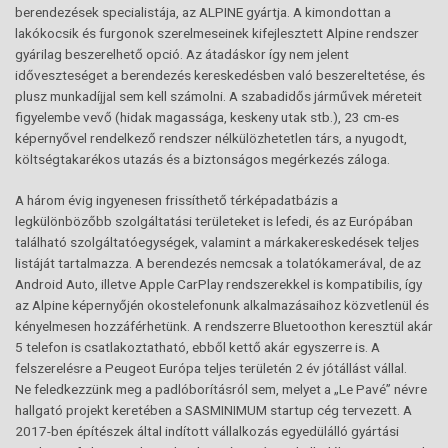
berendezések specialistája, az ALPINE gyártja. A kimondottan a
lakókocsik és furgonok szerelmeseinek kifejlesztett Alpine rendszer
gyárilag beszerelhető opció. Az átadáskor így nem jelent
időveszteséget a berendezés kereskedésben való beszereltetése, és
plusz munkadíjjal sem kell számolni. A szabadidős járművek méreteit
figyelembe vevő (hidak magassága, keskeny utak stb.), 23 cm-es
képernyővel rendelkező rendszer nélkülözhetetlen társ, a nyugodt,
költségtakarékos utazás és a biztonságos megérkezés záloga.
A három évig ingyenesen frissíthető térképadatbázis a
legkülönbözőbb szolgáltatási területeket is lefedi, és az Európában
található szolgáltatóegységek, valamint a márkakereskedések teljes
listáját tartalmazza. A berendezés nemcsak a tolatókamerával, de az
Android Auto, illetve Apple CarPlay rendszerekkel is kompatibilis, így
az Alpine képernyőjén okostelefonunk alkalmazásaihoz közvetlenül és
kényelmesen hozzáférhetünk. A rendszerre Bluetoothon keresztül akár
5 telefon is csatlakoztatható, ebből kettő akár egyszerre is. A
felszerelésre a Peugeot Európa teljes területén 2 év jótállást vállal.
Ne feledkezzünk meg a padlóborításról sem, melyet a „Le Pavé” névre
hallgató projekt keretében a SASMINIMUM startup cég tervezett. A
2017-ben építészek által indított vállalkozás egyedülálló gyártási