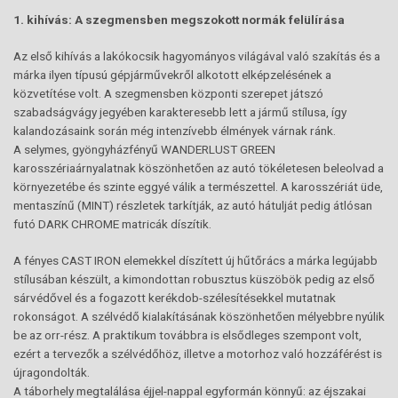
1. kihívás: A szegmensben megszokott normák felülírása
Az első kihívás a lakókocsik hagyományos világával való szakítás és a
márka ilyen típusú gépjárművekről alkotott elképzelésének a
közvetítése volt. A szegmensben központi szerepet játszó
szabadságvágy jegyében karakteresebb lett a jármű stílusa, így
kalandozásaink során még intenzívebb élmények várnak ránk.
A selymes, gyöngyházfényű WANDERLUST GREEN
karosszériaárnyalatnak köszönhetően az autó tökéletesen beleolvad a
környezetébe és szinte eggyé válik a természettel. A karosszériát üde,
mentaszínű (MINT) részletek tarkítják, az autó hátulját pedig átlósan
futó DARK CHROME matricák díszítik.
A fényes CAST IRON elemekkel díszített új hűtőrács a márka legújabb
stílusában készült, a kimondottan robusztus küszöbök pedig az első
sárvédővel és a fogazott kerékdob-szélesítésekkel mutatnak
rokonságot. A szélvédő kialakításának köszönhetően mélyebbre nyúlik
be az orr-rész. A praktikum továbbra is elsődleges szempont volt,
ezért a tervezők a szélvédőhöz, illetve a motorhoz való hozzáférést is
újragondolták.
A táborhely megtalálása éjjel-nappal egyformán könnyű: az éjszakai