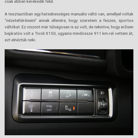
csak ebben kerekedik felül.
A tesztautóban egy hatsebességes manuális váltó van, amellyel voltak
“nézeteltéréseim” annak ellenére, hogy szeretem a feszes, sportos
váltókat. Ez viszont már túlságosan is az volt, de tekintve, hogy erősen
bejáratós volt a Tivoli X150, ugyanis mindössze 911 km-rel vettem át,
ezt elnéztük neki.