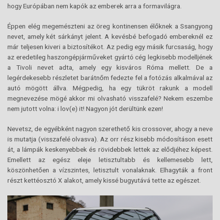
hogy Európában nem kapók az emberek arra a formavilágra.
Éppen elég megemészteni az öreg kontinensen élőknek a Ssangyong
nevet, amely két sárkányt jelent. A kevésbé befogadó embereknél ez
már teljesen kiveri a biztosítékot. Az pedig egy másik furcsaság, hogy
az eredetileg haszongépjárműveket gyártó cég legkisebb modelljének
a Tivoli nevet adta, amely egy kisváros Róma mellett. De a
legérdekesebb részletet barátnőm fedezte fel a fotózás alkalmával az
autó mögött állva. Mégpedig, ha egy tükröt rakunk a modell
megnevezése mögé akkor mi olvasható visszafelé? Nekem eszembe
nem jutott volna: i lov(e) it! Nagyon jót derültünk ezen!
Nevetsz, de egyébként nagyon szerethető kis crossover, ahogy a neve
is mutatja (visszafelé olvasva). Az orr rész kisebb módosításon esett
át, a lámpák keskenyebbek és rövidebbek lettek az elődjéhez képest.
Emellett az egész eleje letisztultabb és kellemesebb lett,
köszönhetően a vízszintes, letisztult vonalaknak. Elhagyták a front
részt kettéosztó X alakot, amely kissé bugyutává tette az egészet.