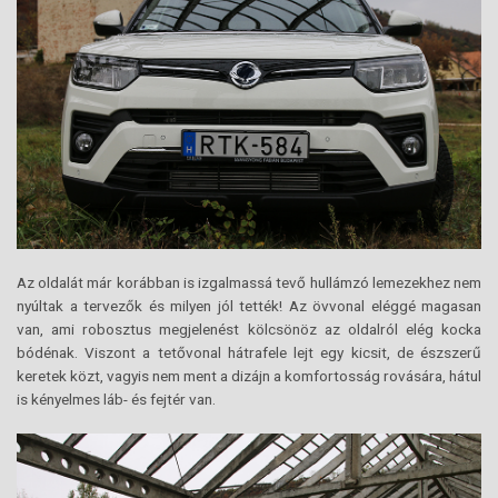
Az oldalát már korábban is izgalmassá tevő hullámzó lemezekhez nem
nyúltak a tervezők és milyen jól tették! Az övvonal eléggé magasan
van, ami robosztus megjelenést kölcsönöz az oldalról elég kocka
bódénak. Viszont a tetővonal hátrafele lejt egy kicsit, de észszerű
keretek közt, vagyis nem ment a dizájn a komfortosság rovására, hátul
is kényelmes láb- és fejtér van.