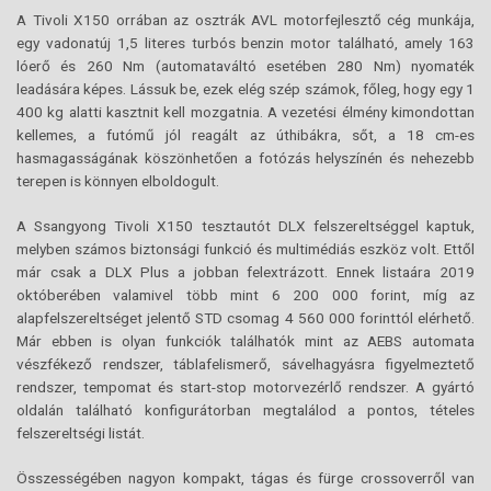
A Tivoli X150 orrában az osztrák AVL motorfejlesztő cég munkája,
egy vadonatúj 1,5 literes turbós benzin motor található, amely 163
lóerő és 260 Nm (automataváltó esetében 280 Nm) nyomaték
leadására képes. Lássuk be, ezek elég szép számok, főleg, hogy egy 1
400 kg alatti kasztnit kell mozgatnia. A vezetési élmény kimondottan
kellemes, a futómű jól reagált az úthibákra, sőt, a 18 cm-es
hasmagasságának köszönhetően a fotózás helyszínén és nehezebb
terepen is könnyen elboldogult.
A Ssangyong Tivoli X150 tesztautót DLX felszereltséggel kaptuk,
melyben számos biztonsági funkció és multimédiás eszköz volt. Ettől
már csak a DLX Plus a jobban felextrázott. Ennek listaára 2019
októberében valamivel több mint 6 200 000 forint, míg az
alapfelszereltséget jelentő STD csomag 4 560 000 forinttól elérhető.
Már ebben is olyan funkciók találhatók mint az AEBS automata
vészfékező rendszer, táblafelismerő, sávelhagyásra figyelmeztető
rendszer, tempomat és start-stop motorvezérlő rendszer. A gyártó
oldalán található konfigurátorban megtalálod a pontos, tételes
felszereltségi listát.
Összességében nagyon kompakt, tágas és fürge crossoverről van