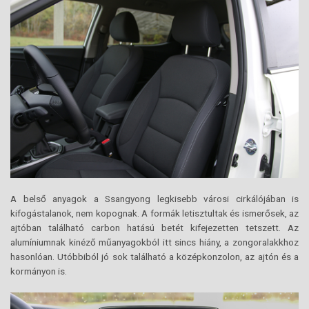
A belső anyagok a Ssangyong legkisebb városi cirkálójában is
kifogástalanok, nem kopognak. A formák letisztultak és ismerősek, az
ajtóban található carbon hatású betét kifejezetten tetszett. Az
alumíniumnak kinéző műanyagokból itt sincs hiány, a zongoralakkhoz
hasonlóan. Utóbbiból jó sok található a középkonzolon, az ajtón és a
kormányon is.