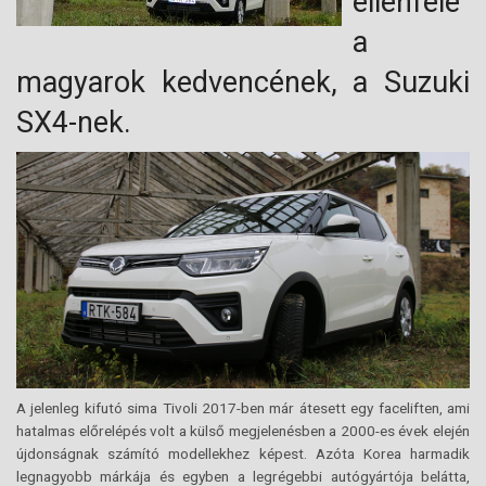
ellenfele
a
magyarok kedvencének, a Suzuki
SX4-nek.
A jelenleg kifutó sima Tivoli 2017-ben már átesett egy faceliften, ami
hatalmas előrelépés volt a külső megjelenésben a 2000-es évek elején
újdonságnak számító modellekhez képest. Azóta Korea harmadik
legnagyobb márkája és egyben a legrégebbi autógyártója belátta,