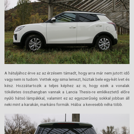
A hátuljához érve az az érzésem támadt, hogy arra már nem jutott idő
vagy nem is tudom. Vettek egy sima lemezt, húztak bele egy-két ívet és
kész. Hozzátartozik a teljes képhez az is, hogy ezek a vonalak
tökéletes összhangban vannak a Lancia Thesis-re emlékeztető előre
nyúló hátsó lámpákkal, valamint ez az egyszerűség sokkal jobban áll
neki mint a karakán, markáns formák. Hiába: a kevesebb néha több.