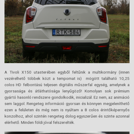
A Tivoli X150 utasterében egyből feltűnik a multikormány (innen
vezérelhető többek közt a tempomat is) mögött található 10,25
colos HD felbontású teljesen digitális műszerfal egység, amelynek a
gyorsasága és átláthatósága lenyűgöző! Komolyan sok prémium
gyártó hasonló rendszere gondolkodik, inicializál. Ez nem, az animáció
sem laggol. Rengeteg információ gyorsan és könnyen megjeleníthető
ezen a felületen és még nem is nyúltam a 8 colos érintőképernyős
konzolhoz, ahol szintén rengeteg dolog egyszerűen és szinte azonnal
elérhető. Minden földi jóval felszerelték.