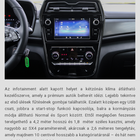
Az infotainment alatt kapott helyet a kétzónás klíma átlátható
kezelőszerve, amely a prémium autók belterét idézi. Lejjebb tekintve
az első ülések fűtésének gombjai találhatók. Ezalatt középen egy USB
csati, jobbra a start-stop funkció kapcsolója, balra a kormányzás
módja állítható Normal és Sport között. Ettől meglepően feszesen
terelgethető a 4,2 méter hosszú és 1,8 méter széles kasztni, amely
nagyobb az SX4 paramétereinél, akárcsak a 2,6 méteres tengelytáv,
amely majdnem 10 centivel hosszabb a kategóriatársnál – és hát nem