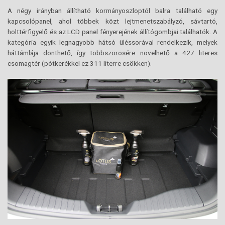
A négy irányban állítható kormányoszloptól balra található egy
kapcsolópanel, ahol többek közt lejtmenetszabályzó, sávtartó,
holttérfigyelő és az LCD panel fényerejének állítógombjai találhatók. A
kategória egyik legnagyobb hátsó üléssorával rendelkezik, melyek
háttámlája dönthető, így többszörösére növelhető a 427 literes
csomagtér (pótkerékkel ez 311 literre csökken).