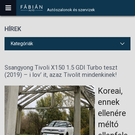
Autószalonok és szervizek
HÍREK
Kategóriák
Ssangyong Tivoli X150 1.5 GDI Turbo teszt
(2019) – i lov’ it, azaz Tivolit mindenkinek!
Koreai,
ennek
ellenére
méltó