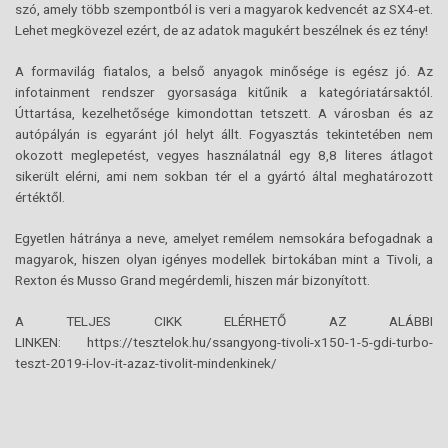
szó, amely több szempontból is veri a magyarok kedvencét az SX4-et.
Lehet megkövezel ezért, de az adatok magukért beszélnek és ez tény!
A formavilág fiatalos, a belső anyagok minősége is egész jó. Az
infotainment rendszer gyorsasága kitűnik a kategóriatársaktól.
Úttartása, kezelhetősége kimondottan tetszett. A városban és az
autópályán is egyaránt jól helyt állt. Fogyasztás tekintetében nem
okozott meglepetést, vegyes használatnál egy 8,8 literes átlagot
sikerült elérni, ami nem sokban tér el a gyártó által meghatározott
értéktől.
Egyetlen hátránya a neve, amelyet remélem nemsokára befogadnak a
magyarok, hiszen olyan igényes modellek birtokában mint a Tivoli, a
Rexton és Musso Grand megérdemli, hiszen már bizonyított.
A TELJES CIKK ELÉRHETŐ AZ ALÁBBI
LINKEN: https://tesztelok.hu/ssangyong-tivoli-x150-1-5-gdi-turbo-
teszt-2019-i-lov-it-azaz-tivolit-mindenkinek/