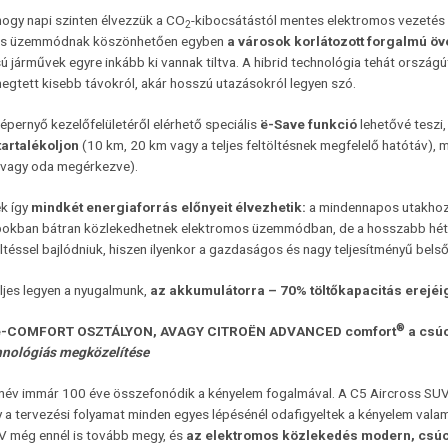
hogy napi szinten élvezzük a CO
-kibocsátástól mentes elektromos vezetés ö
2
os üzemmódnak köszönhetően egyben
a városok
korlátozott forgalmú öv
 járművek egyre inkább ki vannak tiltva. A hibrid technológia tehát országú
egtett kisebb távokról, akár hosszú utazásokról legyen szó.
épernyő kezelőfelületéről elérhető speciális
ë-Save
funkció
lehetővé teszi
tartalékoljon
(10 km, 20 km vagy a teljes feltöltésnek megfelelő hatótáv),
 vagy oda megérkezve).
k így
mindkét energiaforrás előnyeit élvezhetik:
a mindennapos utakhoz 
okban bátran közlekedhetnek elektromos üzemmódban, de a hosszabb hétvég
töltéssel bajlódniuk, hiszen ilyenkor a gazdaságos és nagy teljesítményű be
ljes legyen a nyugalmunk,
az akkumulátorra – 70% töltőkapacitás erejéig
®
ë-COMFORT OSZTÁLYON, AVAGY CITROËN ADVANCED comfort
a csú
nológiás megközelítése
 név immár 100 éve összefonódik a kényelem fogalmával. A C5 Aircross SUV
y a tervezési folyamat minden egyes lépésénél odafigyeltek a kényelem val
V még ennél is tovább megy, és
az elektromos közlekedés modern, csúcs