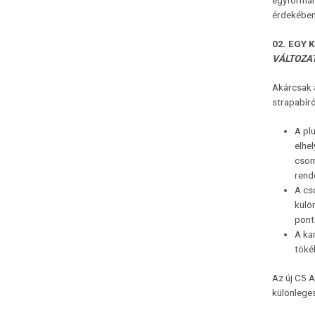
egyformán 
érdekében
02
. EGY
VÁLTOZA
Akárcsak 
strapabír
A plu
elhel
csom
rend
A cs
külö
ponto
A ka
töké
Az új C5 
különleges