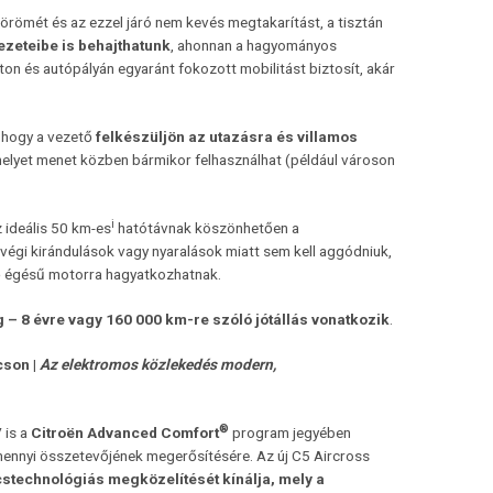
römét és az ezzel járó nem kevés megtakarítást, a tisztán
ezeteibe is behajthatunk
, ahonnan a hagyományos
ton és autópályán egyaránt fokozott mobilitást biztosít, akár
, hogy a vezető
felkészüljön az utazásra és
villamos
 melyet menet közben bármikor felhasználhat (például városon
i
ideális 50 km-es
hatótávnak köszönhetően a
i kirándulások vagy nyaralások miatt sem kell aggódniuk,
lső égésű motorra hagyatkozhatnak.
 – 8 évre vagy 160 000 km-re szóló jótállás vonatkozik
.
cson |
Az elektromos közlekedés modern,
®
 is a
Citroën Advanced Comfort
program jegyében
amennyi összetevőjének megerősítésére. Az új C5 Aircross
technológiás megközelítését kínálja, mely a