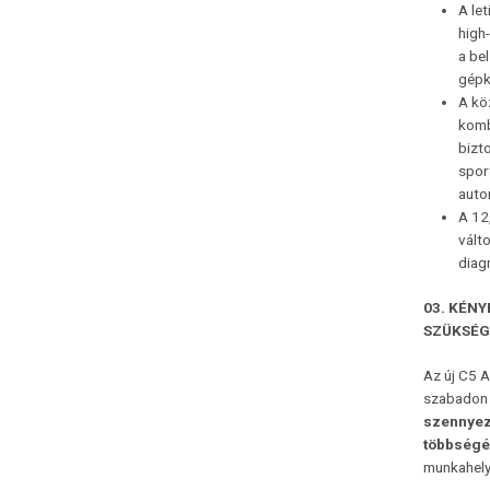
A let
high-
a bel
gépk
A kö
komb
bizt
spor
auto
A 12
vált
diag
03
. KÉNY
SZÜKSÉG
Az új C5 A
szabadon 
szennyez
többségé
munkahely