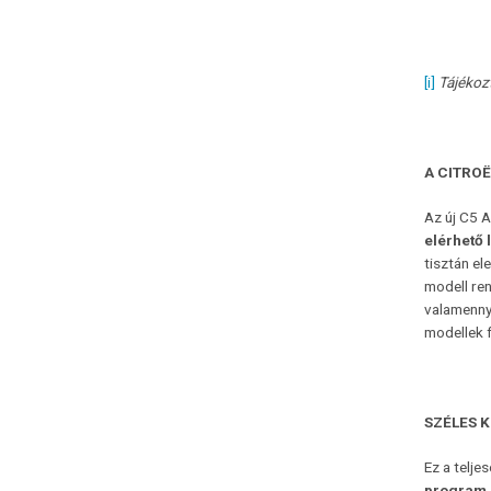
[i]
Tájékozt
A CITRO
Az új C5 
elérhető
tisztán el
modell ren
valamenny
modellek 
SZÉLES 
Ez a telje
program 