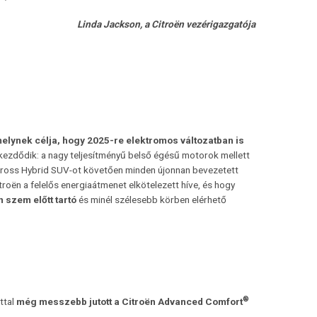
Linda Jackson, a Citroën vezérigazgatója
elynek célja, hogy 2025-re elektromos változatban is
kezdődik: a nagy teljesítményű belső égésű motorok mellett
ircross Hybrid SUV-ot követően minden újonnan bevezetett
troën a felelős energiaátmenet elkötelezett híve, és hogy
 szem előtt tartó
és minél szélesebb körben elérhető
®
ttal
még messzebb jutott a
Citroën Advanced Comfort