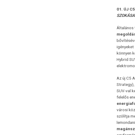
01
. ÚJ 
SZOKÁSA
Általános 
megoldás
bővítésév
igényeket 
könnyen k
Hybrid SU
elektromos
Az új C5 A
Strategy)
SUV-val k
felelős en
energiafo
városi köz
szólítja m
lemondani
magánsze