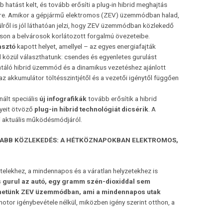
 hatást kelt, és tovább erősíti a plug-in hibrid meghajtás
sre. Amikor a gépjármű elektromos (ZEV) üzemmódban halad,
vülről is jól láthatóan jelzi, hogy ZEV üzemmódban közlekedő
tson a belvárosok korlátozott forgalmú övezeteibe.
sztó
kapott helyet, amellyel – az egyes energiafajták
közül választhatunk: csendes és egyenletes gurulást
táló hibrid üzemmód és a dinamikus vezetéshez ajánlott
 akkumulátor töltésszintjétől és a vezetői igénytől függően
nált speciális
új infografikák
tovább erősítik a hibrid
nyeit ötvöző
plug-in hibrid technológiát dicsérik
. A
 aktuális működésmódjáról.
DABB KÖZLEKEDÉS: A HÉTKÖZNAPOKBAN ELEKTROMOS,
telekhez, a mindennapos és a váratlan helyzetekhez is
s gurul az autó, egy gramm szén-dioxiddal sem
hetünk ZEV üzemmódban, ami a mindennapos utak
otor igénybevétele nélkül, miközben igény szerint otthon, a