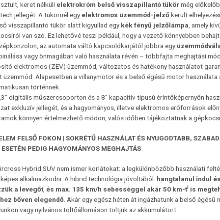
isztult, keret nélküli
elektrokróm belső visszapillantó tükör
még előkelőbb
tech jellegét. A tükörnél egy
elektromos üzemmód-jelző
került elhelyezé
ső visszapillantó tükör alatt kigyullad egy
kék fényű jelzőlámpa
, amely kí
ocsiról van szó. Ez lehetővé teszi például, hogy a vezető könnyebben behaj
zépkonzolon, az automata váltó kapcsolókarjától jobbra egy
üzemmódvála
inálása vagy önmagában való használata révén – többfajta meghajtási mód 
osító elektromos (ZEV) üzemmód, változatos és hatékony használatot garan
t üzemmód. Alapesetben a villanymotor és a belső égésű motor használata az
matikusan történnek.
,3’’ digitális műszercsoporton és a 8’’ kapacitív típusú érintőképernyőn hasz
ozat exkluzív jellegét, és a hagyományos, illetve elektromos erőforrások elő
ramok könnyen értelmezhető módon, valós időben tájékoztatnak a gépkocsi
ELEM FELSŐ FOKON |
SOKRÉTŰ HASZNÁLAT ÉS NYUGODTABB, SZABA
 ESETÉN PEDIG HAGYOMÁNYOS MEGHAJTÁS
ircross Hybrid SUV nem ismer korlátokat: a legkülönbözőbb használati felté
képes alkalmazkodni. A hibrid technológia jóvoltából
hangtalanul indul é
i
zük a levegőt
,
és max. 135 km/h sebességgel akár 50 km-t
is megte
hez bőven elegendő
. Akár egy egész héten át ingázhatunk a belső égésű m
ünkön vagy nyilvános töltőállomáson töltjük az akkumulátort.