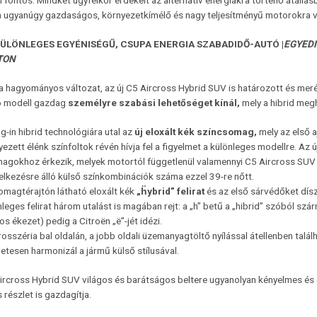
fontos. Mindkét ügyfélkör érdekelt az alternatív energiákra történő átállá
 ugyanúgy gazdaságos, környezetkímélő és nagy teljesítményű motorokra v
 KÜLÖNLEGES EGYÉNISÉGŰ, CSUPA ENERGIA SZABADIDŐ-AUTÓ |
EGYEDI
TON
a hagyományos változat, az új C5 Aircross Hybrid SUV is határozott és me
ó modell gazdag
személyre szabási lehetőséget kínál,
mely a hibrid megh
g-in hibrid technológiára utal az
új
eloxált kék színcsomag,
mely az első 
yezett élénk színfoltok révén hívja fel a figyelmet a különleges modellre. Az
agokhoz érkezik, melyek motortól függetlenül valamennyi C5 Aircross SUV k
elkezésre álló külső színkombinációk száma ezzel 39-re nőtt.
omagtérajtón látható eloxált kék
„
ḧ
ybrid”
felirat
és az első sárvédőket dís
nleges felirat három utalást is magában rejt: a „h” betű a „hibrid” szóból sz
s ékezet) pedig a Citroën „ë”-jét idézi.
rosszéria bal oldalán, a jobb oldali üzemanyagtöltő nyílással átellenben tal
letesen harmonizál a jármű külső stílusával.
Aircross Hybrid SUV világos és barátságos beltere ugyanolyan kényelmes és
 részlet is gazdagítja.