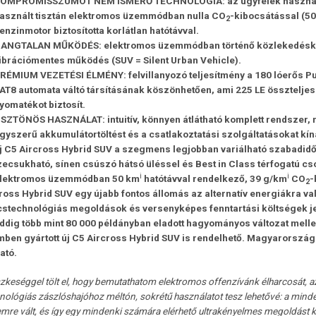
OMPROMISSZUMOT NEM ISMERŐ TECHNOLÓGIA:
az ügyfelek haszná
asznált tisztán elektromos üzemmódban nulla
CO
-kibocsátással
(
50
2
enzinmotor biztosította korlátlan hatótávval.
ANGTALAN MŰKÖDÉS: elektromos üzemmódban történő közlekedéskor t
ibrációmentes működés (SUV = Silent Urban Vehicle).
RÉMIUM VEZETÉSI ÉLMÉNY:
felvillanyozó teljesítmény
a 180 lóerős P
AT8 automata váltó társításának köszönhetően, ami 225 LE össztelje
yomatékot biztosít.
SZTÖNÖS HASZNÁLAT: intuitív, könnyen átlátható komplett rendszer, 
gyszerű akkumulátortöltést és a csatlakoztatási szolgáltatásokat kín
j C5 Aircross Hybrid SUV a szegmens legjobban variálható szabadidő
ecsukható, sínen csúszó hátsó üléssel és Best in Class térfogatú cs
i
i
elektromos üzemmódban 50 km
hatótávval rendelkező, 39 g/km
CO
-
2
ross Hybrid SUV egy újabb fontos állomás az alternatív energiákra való
stechnológiás megoldások és versenyképes fenntartási költségek je
ddig több mint 80 000 példányban eladott hagyományos változat mell
ben gyártott új C5 Aircross Hybrid SUV is rendelhető. Magyarország
ató.
zkeséggel tölt el, hogy bemutathatom elektromos
offenzívánk élharcosát, az
nológiás zászlóshajóhoz méltón, sokrétű használatot tesz lehetővé: a mind
mre vált, és így egy mindenki számára elérhető ultrakényelmes megoldást k