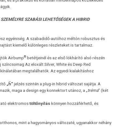
sban, és a praktikus és korlátlan mindennapos közlekedés
ágyik.
 SZEMÉLYRE SZABÁSI LEHETŐSÉGEK A HIBRID
rész egyéniség. A szabadidő-autóhoz méltón robusztus és
ajtást kiemelő különleges részleteket is tartalmaz.
®
ajtók Airbump
betétjeinél és az első lökhárító alsó részén
 új színcsomag Az eloxált Silver, White és Deep Red
ínálatában megtalálhatók. Az egyedi kialakításhoz
zítő
„
ḧ
”
jelzés szintén a plug-in hibrid változat sajátja. A
ármazik, maga a design egy konnektort utánoz, a „
tréma
” (két
álható elektromos
töltőnyílás
könnyen hozzáférhető, és
 otthonos, mint a hagyományos változaté, ugyanakkor néhány