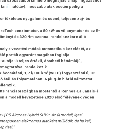
lati szokásaiból kiinduló meghajtás
a napi ingázáshoz
 km
[i]
hatótáv), hosszabb utak esetén pedig a
ökéletes nyugalom és csend, teljesen zaj- és
ureTech benzinmotor, a 80 kW-os villanymotor és az ë-
sítményt és 320 Nm azonnal rendelkezésre álló
mely a vezetési módok automatikus kezelését, az
áló portált egyaránt magában foglalja.
-autója:
3 teljes értékű, dönthető háttámlájú,
omagtartóval rendelkezik.
i
kibocsátású, 1,7 l/100 km
(WLTP) fogyasztású új C5
 átállás folyamatában. A plug-in hibrid változatot
llemzik.
ett Franciaországban mostantól a Rennes-La Janais-i
on a modell bevezetése 2020 első félévének végén
 új C5 Aircross Hybrid SUV-t. Az új modell, igazi
ennapokban elektromos autóként működik, de ha kell,
épvisel.”