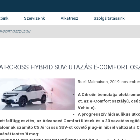
tóink
Szervizeink
Alkatrész
Szolgáltatásaink
tunk
SUZUKI márkaszerviz
Kárrendezés
COMFORT OSZTÁLYON
álatunk
Gépjármű finanszírozás
ánlatkérés
Használtautó beszámítás
Opel
KGM (SsangYong)
Isuzu
 AIRCROSS HYBRID SUV: UTAZÁS Ë-COMFORT O
Garancia és Assistance
Rueil-Malmaison, 2019. november
Flotta
A Citroën bemutatja elektromos
ot, az ë-Comfort osztályú, csú
Vehicle).
A
progresszív hidraulikus üt
tott felfüggesztés,
az Advanced Comfort ülések és a 20 vezetéssegítő 
talonnak számító C5 Aircross SUV-ot követő plug-in hibrid változat a
mását testesíti meg: