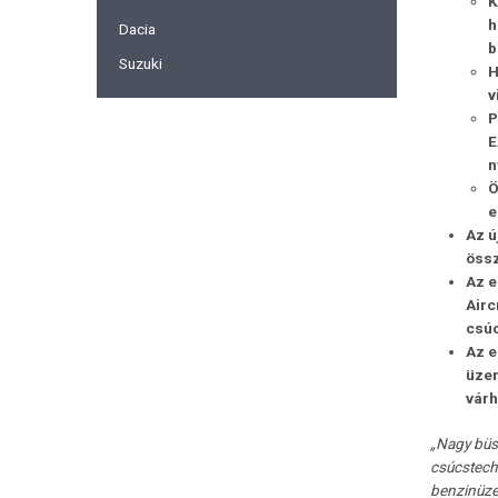
K
h
Dacia
b
Suzuki
H
v
P
E
n
Ö
e
Az ú
össz
Az 
Airc
csúc
Az e
üzem
várh
„Nagy büs
csúcstech
benzinüze