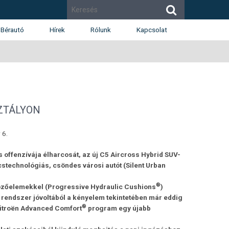
Bérautó
Hírek
Rólunk
Kapcsolat
Cégismertető
Budapest
Díjak
Budaörs
Munkatársak
Székesfehérvár
Renault
Dacia
SZTÁLYON
Karrier
 6.
 offenzívája élharcosát, az új C5 Aircross Hybrid SUV-
cstechnológiás, csöndes városi autót (Silent Urban
®
közőelemekkel
(
Progressive Hydraulic Cushions
)
rendszer jóvoltából a kényelem tekintetében már eddig
®
 Citroën Advanced Comfort
program egy
újabb