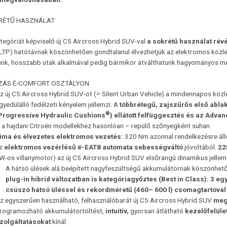
RÉTŰ HASZNÁLAT
tegóriát képviselő új C5 Aircross Hybrid SUV-val
a sokrétű használat ré
TP) hatótávnak köszönhetően gondtalanul élvezhetjük az elektromos közlek
unk, hosszabb utak alkalmával pedig bármikor átválthatunk hagyományos m
ZÁS Ë-COMFORT OSZTÁLYON
z új C5 Aircross Hybrid SUV-ot (= Silent Urban Vehicle) a mindennapos köz
gyedülálló fedélzeti kényelem jellemzi. A
többrétegű, zajszűrős első abla
®
Progressive Hydraulic Cushions
) ellátott felfüggesztés és
az Advan
 a hajdani Citroën modellekhez hasonlóan – repülő szőnyegként suhan.
ima és élvezetes elektromos vezetés:
320 Nm azonnal rendelkezésre álló
z
elektromos vezérlésű
ë-EAT8 automata sebességváltó
jóvoltából.
22
W-os villanymotor) az új C5 Aircross Hybrid SUV elsőrangú dinamikus jellem
A hátsó ülések alá beépített nagyfeszültségű akkumulátornak köszönhet
plug-in hibrid változatban is kategóriagyőztes (Best in Class):
3 eg
csúszó hátsó üléssel és rekordméretű (460– 600 l) csomagtartóva
z egyszerűen használható, felhasználóbarát új C5 Aircross Hybrid SUV
meg
rogramozható akkumulátortöltést,
intuitív,
gyorsan átlátható
kezelőfelüle
zolgáltatásokat
kínál.