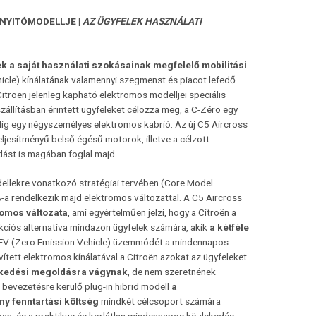
 NYITÓMODELLJE |
AZ ÜGYFELEK HASZNÁLATI
k a saját
használati szokásainak megfelelő mobilitási
hicle) kínálatának valamennyi szegmenst és piacot lefedő
Citroën jelenleg kapható elektromos modelljei speciális
szállításban érintett ügyfeleket célozza meg, a C-Zéro egy
ig egy négyszemélyes elektromos kabrió. Az új C5 Aircross
eljesítményű belső égésű motorok, illetve a célzott
dást is magában foglal majd.
odellekre vonatkozó stratégiai tervében (Core Model
a rendelkezik majd elektromos változattal. A C5 Aircross
romos változata
, ami egyértelműen jelzi, hogy a Citroën a
unkciós alternatíva mindazon ügyfelek számára, akik
a kétféle
ZEV (Zero Emission Vehicle) üzemmódét a mindennapos
tett elektromos kínálatával a Citroën azokat az ügyfeleket
ekedési megoldásra vágynak
, de nem szeretnének
bevezetésre kerülő plug-in hibrid modell
a
ny fenntartási költség
mindkét célcsoport számára