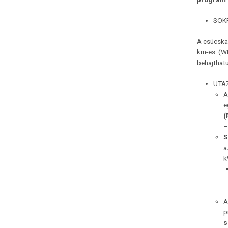
SOK
A csúcska
i
km-es
(WL
behajthat
UTA
A
e
(
–
S
a
k
A
p
s