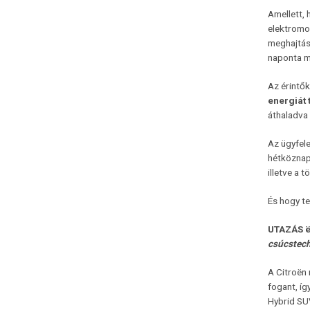
Amellett, 
elektrom
meghajtású
naponta m
Az érintők
energiát 
áthaladva
Az ügyfele
hétköznap
illetve a 
És hogy te
UTAZÁS 
csúcstech
A Citroën
fogant, íg
Hybrid SU