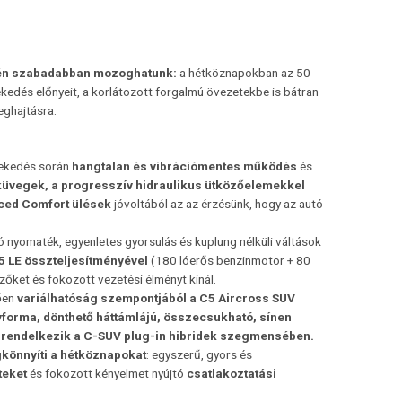
vén szabadabban mozoghatunk:
a hétköznapokban az 50
edés előnyeit, a korlátozott forgalmú övezetekbe is bátran
eghajtásra.
lekedés során
hangtalan és vibrációmentes működés
és
küvegek, a
progresszív hidraulikus ütközőelemekkel
ced Comfort ülések
jóvoltából az az érzésünk, hogy az autó
 nyomaték, egyenletes gyorsulás és kuplung nélküli váltások
5 LE összteljesítményével
(180 lóerős benzinmotor + 80
zőket és fokozott vezetési élményt kínál.
ően
variálhatóság szempontjából a C5 Aircross SUV
yforma, dönthető háttámlájú, összecsukható, sínen
l rendelkezik a C-SUV plug-in hibridek szegmensében.
könnyíti a hétköznapokat
: egyszerű, gyors és
teket
és fokozott kényelmet nyújtó
csatlakoztatási