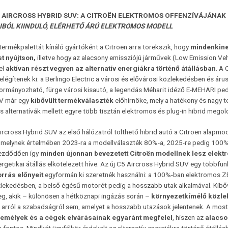
C5 AIRCROSS HYBRID SUV: A CITROËN ELEKTROMOS OFFENZÍVÁJÁNAK
IBÓL KIINDULÓ, ELÉRHETŐ ÁRÚ ELEKTROMOS MODELL
termékpalettát kínáló gyártóként a Citroën arra törekszik, hogy
mindenkine
t nyújtson,
illetve hogy az alacsony emissziójú járművek (Low Emission Ve
el
aktívan részt vegyen az alternatív energiákra történő átállásban
. A 
elégítenek ki: a Berlingo Electric a városi és elővárosi közlekedésben és áru
ormányozható, fürge városi kisautó, a legendás Méharit idéző E-MEHARI ped
V már egy
kibővült termékválaszték
előhírnöke, mely a hatékony és nagy t
 alternatívák mellett egyre több tisztán elektromos és plug-in hibrid megol
ircross Hybrid SUV az első hálózatról tölthető hibrid autó a Citroën alapm
, melynek értelmében 2023-ra a modellválaszték 80%-a, 2025-re pedig 100%-
ezdődően így
minden újonnan bevezetett
Citroën modellnek lesz elekt
ergetikai átállás elkötelezett híve. Az új C5 Aircross Hybrid SUV egy többf
rrás előnyeit
egyformán ki szeretnék használni: a 100%-ban elektromos 
lekedésben, a belső égésű motorét pedig a hosszabb utak alkalmával. Kibőví
eg, akik – különösen a hétköznapi ingázás során –
környezetkímélő közl
 arról a szabadságról sem, amelyet a hosszabb utazások jelentenek. A most 
mélyek és a cégek elvárásainak egyaránt megfelel
, hiszen az
alacso