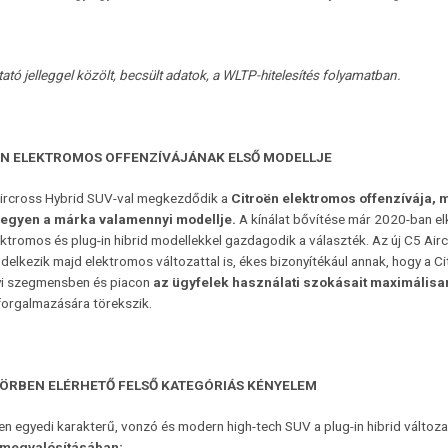
ató jelleggel közölt, becsült adatok, a WLTP-hitelesítés folyamatban.
ËN ELEKTROMOS OFFENZÍVÁJÁNAK ELSŐ MODELLJE
Aircross Hybrid SUV-val megkezdődik a
Citroën
elektromos offenzívája,
m
 legyen a márka valamennyi modellje.
A kínálat bővítése már 2020-ban el
ektromos és plug-in hibrid modellekkel gazdagodik a választék. Az új C5 A
delkezik majd elektromos változattal is, ékes bizonyítékául annak, hogy a Ci
i szegmensben és piacon
az ügyfelek használati szokásait maximálisan
forgalmazására törekszik.
KÖRBEN ELÉRHETŐ FELSŐ KATEGÓRIÁS KÉNYELEM
sen egyedi karakterű, vonzó és modern high-tech SUV a plug-in hibrid változa
megvalósításában: