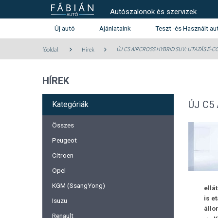
Autószalonok és szervizek
Új autó
Ajánlataink
Teszt -és Használt au
Használt autó kínála
ÚJ C5 AIRCROSS HYBRID SUV: UTAZÁS Ë-
főoldal
Hírek
Teszt -és szalonautó kín
HÍREK
Használtautó beszámítás aj
Peugeot
Citroen
ÚJ C5
Kategóriák
Összes
Peugeot
Citroen
Opel
KGM (SsangYong)
ellá
is e
Isuzu
állo
Renault