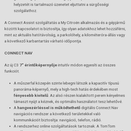
helyzetét is tartalmazó üzenetet eljuttatni a sürgősségi
szolgálathoz.
A Connect Assist szolgáltatás a My Citroën alkalmazás és a gépjármű
közötti kapcsolatot is biztosítja, így olyan adatokhoz lehet hozzáférni,
mint az aktuális hatótávolság, a parkolóhely, a kilométeróra-állás vagy
a következő karbantartás várható időpontja.
CONNECT NAV
Az új C3
7” érintőképernyője
intuitív módon egyesíti az összes
funkciót.
A műszerfal közepén szinte lebegni látszik a kapacitív típusú
panoráma-képernyő, mely a high-tech hatás érdekében most
fényesebb kivitelű
. Az alsó részen kialakított perem kényelmes
támaszt nyújt a kéznek, és optimális használatot tesz lehetővé.
A
hangvezérléssel is működtethető
digitális Connect Nav
navigációs rendszer a következő területekkel való
kommunikációt biztosítja: navigáció, telefon, rádió.
A rendszerhez online szolgáltatások tartoznak. A TomTom