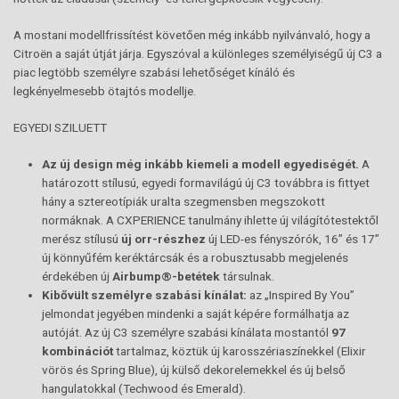
A mostani modellfrissítést követően még inkább nyilvánvaló, hogy a
Citroën a saját útját járja. Egyszóval a különleges személyiségű új C3 a
piac legtöbb személyre szabási lehetőséget kínáló és
legkényelmesebb ötajtós modellje.
EGYEDI SZILUETT
Az új design még inkább kiemeli a modell egyediségét.
A
határozott stílusú, egyedi formavilágú új C3 továbbra is fittyet
hány a sztereotípiák uralta szegmensben megszokott
normáknak. A CXPERIENCE tanulmány ihlette új világítótestektől
merész stílusú
új orr-részhez
új LED-es fényszórók, 16” és 17”
új könnyűfém keréktárcsák és a robusztusabb megjelenés
érdekében új
Airbump®-betétek
társulnak.
Kibővült személyre szabási kínálat:
az „Inspired By You”
jelmondat jegyében mindenki a saját képére formálhatja az
autóját. Az új C3 személyre szabási kínálata mostantól
97
kombinációt
tartalmaz, köztük új karosszériaszínekkel (Elixir
vörös és Spring Blue), új külső dekorelemekkel és új belső
hangulatokkal (Techwood és Emerald).