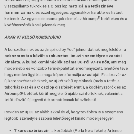
visszapillantó tükrök és a
C oszlop matricája
a
tetőszínével
harmonizálnak
, és ezzel egységes, ugyanakkor karakteres hatást
®
keltenek. Az egyes színcsomagok elemei az Airbump
-betéteken és a
ködfényszórók körül jelennek meg.
AKÁR 97 KÜLSŐ KOMBINÁCIÓ
A korszellemnek és az „Inspired by You” jelmondatnak megfelelően
a
sokszorosára bővült a robusztus limuzin személyre szabási
kínálata. A külső kombinációk száma 36-ról 97-re nőtt
, ami még
modernebb és vonzóbb termékpalettát eredményezett, lehetővé téve,
hogy minden ügyfél a maga képére formálja az autóját. Ez a bravúr az
új karosszériaszíneknek, az új kétszínű opcióknak (mely a tetőt, a
tükörházakat és a
C oszlop
díszítését érinti), a ködfényszórók és az
Airbump®-betétek körül megjelenő újabb színfoltoknak, valamint a
tetőt díszítő új egyedi dekormatricának köszönhető.
Röviden az új C3 az alábbiakkal éri el, hogy továbbra is a szegmens
legtöbb személyre szabási lehetőséget kínáló modellje legyen:
7 karosszériaszín
: a korábbiak (Perla Nera fekete, Artense