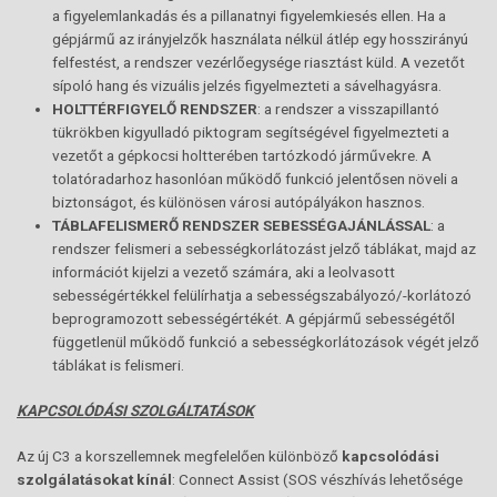
a figyelemlankadás és a pillanatnyi figyelemkiesés ellen. Ha a
gépjármű az irányjelzők használata nélkül átlép egy hosszirányú
felfestést, a rendszer vezérlőegysége riasztást küld. A vezetőt
sípoló hang és vizuális jelzés figyelmezteti a sávelhagyásra.
HOLTTÉRFIGYELŐ RENDSZER
: a rendszer a visszapillantó
tükrökben kigyulladó piktogram segítségével figyelmezteti a
vezetőt a gépkocsi holtterében tartózkodó járművekre. A
tolatóradarhoz hasonlóan működő funkció jelentősen növeli a
biztonságot, és különösen városi autópályákon hasznos.
TÁBLAFELISMERŐ RENDSZER SEBESSÉGAJÁNLÁSSAL
: a
rendszer felismeri a sebességkorlátozást jelző táblákat, majd az
információt kijelzi a vezető számára, aki a leolvasott
sebességértékkel felülírhatja a sebességszabályozó/-korlátozó
beprogramozott sebességértékét. A gépjármű sebességétől
függetlenül működő funkció a sebességkorlátozások végét jelző
táblákat is felismeri.
KAPCSOLÓDÁSI SZOLGÁLTATÁSOK
Az új C3 a korszellemnek megfelelően különböző
kapcsolódási
szolgálatásokat kínál
: Connect Assist (SOS vészhívás lehetősége