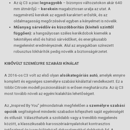
Az új C3 a piac
legnagyobb
– bizonyos változatokon akár 640
mm átmérőjű –
kerekein
magabiztosan uralja az utat. A
nagyméretű kerekek az egyedi karaktert erősítik, és az
oldalmagasság megőrzésével egyben a kényelmet is növelik.
Műanyag sárvédőív és küszöbborítás (kiviteli szinttől
függően):
a hangsúlyosan széles kerékdobok kiemelik a
tekintélyes első és hátsó sárvédőket, és energikusabb
megjelenést eredményeznek. Alul az anyagukban színezett
robusztus lökhárítók pedig növelik a biztonságérzetet.
KIBŐVÜLT SZEMÉLYRE SZABÁSI KÍNÁLAT
A 2016-os C3 volt az első olyan
alsókategóriás autó
, amelyik ennyire
komplett és egységes személyre szabási kínálattal rendelkezett. Ez a
többi Citroën modell pozicionálását is erősen meghatározta. Az új C3
most tovább növeli az egyéni kialakítás lehetőségeit.
Az „Inspired By You” jelmondatnak megfelelően a
személyre szabási
opciók
segítségével mindenki szabadon kifejezheti saját egyéniségét
és stílusát. Választhatunk a szolidabb vagy a trendibb megjelenés
között, a klasszikusabb karosszériaárnyalatokat kontrasztos
tetőszínnel és/vagy különböző dekorelemekkel dobhatjuk fel. A