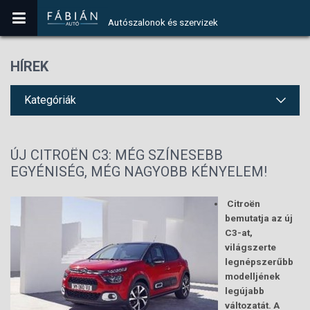
Autószalonok és szervizek
HÍREK
Kategóriák
ÚJ CITROËN C3: MÉG SZÍNESEBB
EGYÉNISÉG, MÉG NAGYOBB KÉNYELEM!
Citroën
bemutatja az új
C3-at,
világszerte
legnépszerűbb
modelljének
legújabb
változatát. A