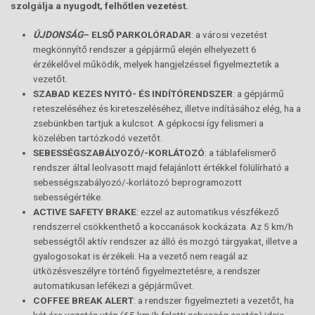
szolgálja a nyugodt, felhőtlen vezetést.
ÚJDONSÁG
– ELSŐ PARKOLÓRADAR
: a városi vezetést
megkönnyítő rendszer a gépjármű elején elhelyezett 6
érzékelővel működik, melyek hangjelzéssel figyelmeztetik a
vezetőt.
SZABAD KEZES NYITÓ- ÉS INDÍTÓRENDSZER
: a gépjármű
reteszeléséhez és kireteszeléséhez, illetve indításához elég, ha a
zsebünkben tartjuk a kulcsot. A gépkocsi így felismeri a
közelében tartózkodó vezetőt.
SEBESSÉGSZABÁLYOZÓ/-KORLÁTOZÓ
: a táblafelismerő
rendszer által leolvasott majd felajánlott értékkel fölülírható a
sebességszabályozó/-korlátozó beprogramozott
sebességértéke.
ACTIVE SAFETY BRAKE
: ezzel az automatikus vészfékező
rendszerrel csökkenthető a koccanások kockázata. Az 5 km/h
sebességtől aktív rendszer az álló és mozgó tárgyakat, illetve a
gyalogosokat is érzékeli. Ha a vezető nem reagál az
ütközésveszélyre történő figyelmeztetésre, a rendszer
automatikusan lefékezi a gépjárművet.
COFFEE BREAK ALERT
: a rendszer figyelmezteti a vezetőt, ha