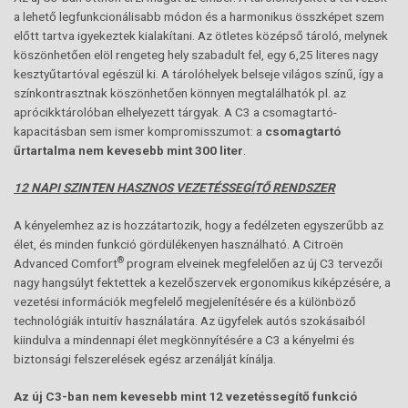
a lehető legfunkcionálisabb módon és a harmonikus összképet szem
előtt tartva igyekeztek kialakítani. Az ötletes középső tároló, melynek
köszönhetően elöl rengeteg hely szabadult fel, egy 6,25 literes nagy
kesztyűtartóval egészül ki. A tárolóhelyek belseje világos színű, így a
színkontrasztnak köszönhetően könnyen megtalálhatók pl. az
aprócikktárolóban elhelyezett tárgyak. A C3 a csomagtartó-
kapacitásban sem ismer kompromisszumot: a
csomagtartó
űrtartalma nem kevesebb mint 300 liter
.
12 NAPI SZINTEN HASZNOS VEZETÉSSEGÍTŐ RENDSZER
A kényelemhez az is hozzátartozik, hogy a fedélzeten egyszerűbb az
élet, és minden funkció gördülékenyen használható. A Citroën
®
Advanced Comfort
program elveinek megfelelően az új C3 tervezői
nagy hangsúlyt fektettek a kezelőszervek ergonomikus kiképzésére, a
vezetési információk megfelelő megjelenítésére és a különböző
technológiák intuitív használatára. Az ügyfelek autós szokásaiból
kiindulva a mindennapi élet megkönnyítésére a C3 a kényelmi és
biztonsági felszerelések egész arzenálját kínálja.
Az új C3-ban nem kevesebb mint 12 vezetéssegítő funkció