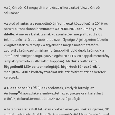
Az új Citroën C3 megújult frontrésze új korszakot jelez a Citroën
stílusában.
Az első pillantásra szembetűnő
új frontrészt
közvetlenül a 2016-os
párizsi autószalonon bemutatott
CXPERIENCE tanulmányautó
ihlette.
A merész kialakításnak köszönhetően megváltozott a C3
tekintete és határozottabb lett a személyisége. A jellegzetes Citroën
világítótestek ráirányítják a figyelmet a magas motorháztetőre.
Legfelül a krómozott márkaemblémából kiinduló dupla krómcsík a
jármű szélességét hangsúlyozva egészen a LED-es nappali menetfény
lámpákig húzódik (változattól függően). Alattuk
a változattól
függetlenül LED-es technológiájú, high-tech fényszórók
is
megújultak. Alul a ködfényszórókat üde színfoltként színes betétek
keretezik.
A C oszlopot díszítő új dekorelemek,
(melyek formája az
®
Airbump
-kapszulákéra emlékeztet) az egységes grafikai stílust
erősítik, és karakteresebbé teszik az autó profilját.
A hátsó rész letisztult felületén kiválóan érvényesülnek az igényes, 3D
hatású, high-tech hátsó lámpák. A csomagtérajtó közepén a krómmal