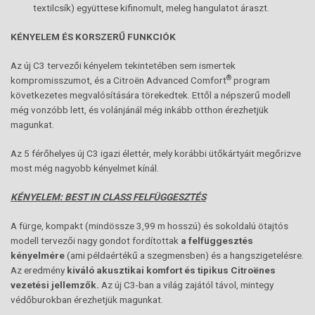
textilcsík) együttese kifinomult, meleg hangulatot áraszt.
KÉNYELEM ÉS KORSZERŰ FUNKCIÓK
Az új C3 tervezői kényelem tekintetében sem ismertek
®
kompromisszumot, és a Citroën Advanced Comfort
program
következetes megvalósítására törekedtek. Ettől a népszerű modell
még vonzóbb lett, és volánjánál még inkább otthon érezhetjük
magunkat.
Az 5 férőhelyes új C3 igazi élettér, mely korábbi ütőkártyáit megőrizve
most még nagyobb kényelmet kínál.
KÉNYELEM: BEST IN CLASS FELFÜGGESZTÉS
A fürge, kompakt (mindössze 3,99 m hosszú) és sokoldalú ötajtós
modell tervezői nagy gondot fordítottak
a felfüggesztés
kényelmére
(ami példaértékű a szegmensben) és a hangszigetelésre.
Az eredmény
kiváló akusztikai komfort és tipikus
Citroënes
vezetési jellemzők.
Az új C3-ban a világ zajától távol, mintegy
védőburokban érezhetjük magunkat.