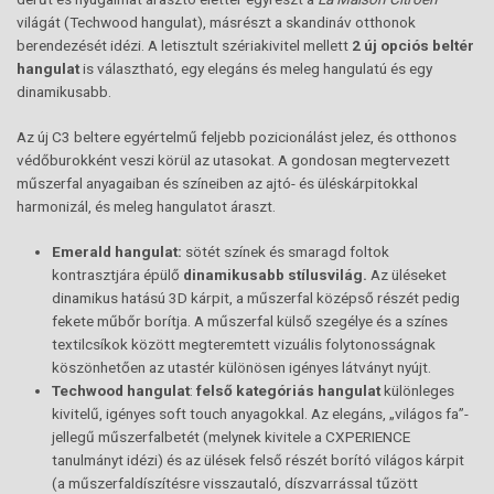
világát (Techwood hangulat), másrészt a skandináv otthonok
berendezését idézi. A letisztult szériakivitel mellett
2 új opciós beltér
hangulat
is választható, egy elegáns és meleg hangulatú és egy
dinamikusabb.
Az új C3 beltere egyértelmű feljebb pozicionálást jelez, és otthonos
védőburokként veszi körül az utasokat. A gondosan megtervezett
műszerfal anyagaiban és színeiben az ajtó- és üléskárpitokkal
harmonizál, és meleg hangulatot áraszt.
Emerald hangulat:
sötét színek és smaragd foltok
kontrasztjára épülő
dinamikusabb stílusvilág.
Az üléseket
dinamikus hatású 3D kárpit, a műszerfal középső részét pedig
fekete műbőr borítja. A műszerfal külső szegélye és a színes
textilcsíkok között megteremtett vizuális folytonosságnak
köszönhetően az utastér különösen igényes látványt nyújt.
Techwood hangulat
:
felső kategóriás hangulat
különleges
kivitelű, igényes soft touch anyagokkal. Az elegáns, „világos fa”-
jellegű műszerfalbetét (melynek kivitele a CXPERIENCE
tanulmányt idézi) és az ülések felső részét borító világos kárpit
(a műszerfaldíszítésre visszautaló, díszvarrással tűzött