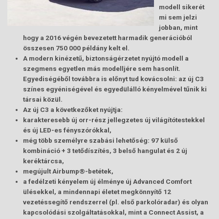
modell sikerét
mi sem jelzi
jobban, mint
hogy a 2016 végén bevezetett harmadik generációból
összesen 750 000 példány kelt el.
A modern kinézetű, biztonságérzetet nyújtó modell a
szegmens egyetlen más modelljére sem hasonlít.
Egyediségéből továbbra is előnyt tud kovácsolni: az új C3
színes egyéniségével és egyedülálló kényelmével tűnik ki
társai közül.
Az új C3 a következőket nyújtja:
karakteresebb új orr-rész jellegzetes új világítótestekkel
és új LED-es fényszórókkal,
még több személyre szabási lehetőség: 97 külső
kombináció + 3 tetődíszítés, 3 belső hangulat és 2
új
keréktárcsa,
megújult Airbump®-betétek,
a fedélzeti kényelem új élménye új Advanced Comfort
ülésekkel, a mindennapi életet megkönnyítő 12
vezetéssegítő rendszerrel (pl. első parkolóradar) és olyan
kapcsolódási szolgáltatásokkal, mint a Connect Assist, a