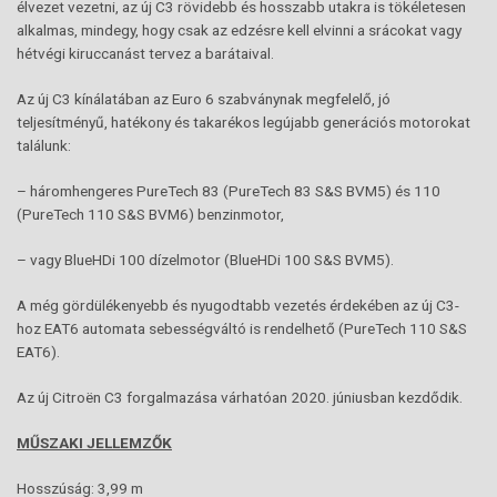
élvezet vezetni, az új C3 rövidebb és hosszabb utakra is tökéletesen
alkalmas, mindegy, hogy csak az edzésre kell elvinni a srácokat vagy
hétvégi kiruccanást tervez a barátaival.
Az új C3 kínálatában az Euro 6 szabványnak megfelelő, jó
teljesítményű, hatékony és takarékos legújabb generációs motorokat
találunk:
– háromhengeres PureTech 83 (PureTech 83 S&S BVM5) és 110
(PureTech 110 S&S BVM6) benzinmotor,
– vagy BlueHDi 100 dízelmotor (BlueHDi 100 S&S BVM5).
A még gördülékenyebb és nyugodtabb vezetés érdekében az új C3-
hoz EAT6 automata sebességváltó is rendelhető (PureTech 110 S&S
EAT6).
Az új Citroën C3 forgalmazása várhatóan 2020. júniusban kezdődik.
MŰSZAKI JELLEMZŐK
Hosszúság: 3,99 m