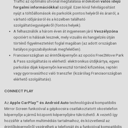
Traffic az optimális útvonal megtalálása érdekében
valós idejű
forgalmi információkkal
szolgál. Ezen kívül felvilágosítást
nyújt a töltőállomások és parkolók pontos helyéről és árairól, a
várható időjárásról és a közelben található
szolgáltatóegységekről (fontos helyek).
A felhasználók a három éven át ingyenesen járó
Veszélyzóna
opcióért is hálásak lesznek, mely vizuális és hangjelzés útján
történő figyelmeztetést foglal magában (az adott országban
hatályos jogszabályoknak megfelelően).
Franciaországban az érintőképernyőn az opciós Free2Move Park
& Pass szolgáltatás is elérhető: elektronikus útdíjkártya, egyes
parkolási díjak képernyőn keresztül történő kifizetése, reptéri
vagy gyorsvasúthoz való transzfer (kizárólag Franciaországban
elérhető szolgáltatás).
CONNECT PLAY
Az
Apple CarPlay™ és Android Auto
technológiával kompatibilis
Mirror Screen funkcióval a gépkocsira csatlakoztatott okostelefon
képernyője a jármű központi képernyőjére tükrözhető. A vezető így
hozzáfér a telefon multimédiás tartalmaihoz, és közvetlenül az
érintőképernyőről vezérelheti a telefonját és a funkcióval kompatibilis