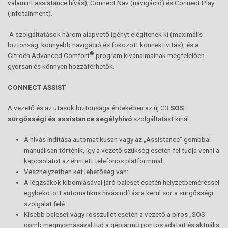
valamint assistance hívás), Connect Nav (navigáció) és Connect Play
(infotainment).
A szolgáltatások három alapvető igényt elégítenek ki (maximális
biztonság, könnyebb navigáció és fokozott konnektivitás), és a
®
Citroën Advanced Comfort
program kívánalmainak megfelelően
gyorsan és könnyen hozzáférhetők.
CONNECT ASSIST
A vezető és az utasok biztonsága érdekében az új C3
SOS
sürgősségi és assistance segélyhívó
szolgáltatást kínál.
A hívás indítása automatikusan vagy az „Assistance” gombbal
manuálisan történik, így a vezető szükség esetén fel tudja venni a
kapcsolatot az érintett telefonos platformmal.
Vészhelyzetben két lehetőség van:
A légzsákok kibomlásával járó baleset esetén helyzetbeméréssel
egybekötött automatikus hívásindításra kerül sor a sürgősségi
szolgálat felé.
Kisebb baleset vagy rosszullét esetén a vezető a piros „SOS”
gomb megnyomásával tud a gépjármű pontos adatait és aktuális