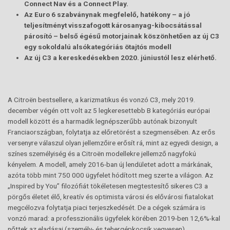
Connect Nav és a Connect Play.
Az Euro 6 szabványnak megfelelő, hatékony – a jó
teljesítményt visszafogott károsanyag-kibocsátással
párosító – belső égésű motorjainak köszönhetően az új C3
egy sokoldalú alsókategóriás ötajtós modell
Az új C3 a kereskedésekben 2020. júniustól lesz elérhető.
A Citroën bestsellere, a karizmatikus és vonzó C3, mely 2019.
december végén ott volt az 5 legkeresettebb B kategóriás európai
modell között és a harmadik legnépszerűbb autónak bizonyult
Franciaországban, folytatja az előretörést a szegmensében. Az erős
versenyre válaszul olyan jellemzőire erősít rá, mint az egyedi design, a
színes személyiség és a Citroën modellekre jellemző nagyfokú
kényelem. A modell, amely 2016-ban új lendületet adott a márkának,
azóta több mint 750 000 ügyfelet hódított meg szerte a világon. Az
„Inspired by You” filozófiát tökéletesen megtestesítő sikeres C3 a
pörgős életet élő, kreatív és optimista városi és elővárosi fiatalokat
megcélozva folytatja piaci terjeszkedését. De a cégek számára is
vonzó marad: a professzionális ügyfelek körében 2019-ben 12,6%-kal
nőttek az eladásai (személy- és tehergépkocsik vegyesen).