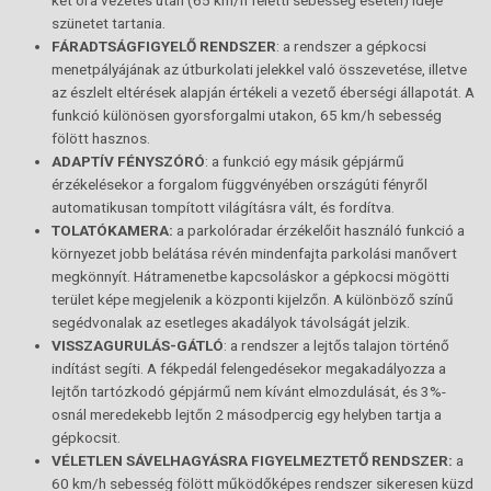
két óra vezetés után (65 km/h feletti sebesség esetén) ideje
szünetet tartania.
FÁRADTSÁGFIGYELŐ RENDSZER
: a rendszer a gépkocsi
menetpályájának az útburkolati jelekkel való összevetése, illetve
az észlelt eltérések alapján értékeli a vezető éberségi állapotát. A
funkció különösen gyorsforgalmi utakon, 65 km/h sebesség
fölött hasznos.
ADAPTÍV FÉNYSZÓRÓ
: a funkció egy másik gépjármű
érzékelésekor a forgalom függvényében országúti fényről
automatikusan tompított világításra vált, és fordítva.
TOLATÓKAMERA:
a parkolóradar érzékelőit használó funkció a
környezet jobb belátása révén mindenfajta parkolási manővert
megkönnyít. Hátramenetbe kapcsoláskor a gépkocsi mögötti
terület képe megjelenik a központi kijelzőn. A különböző színű
segédvonalak az esetleges akadályok távolságát jelzik.
VISSZAGURULÁS-GÁTLÓ
: a rendszer a lejtős talajon történő
indítást segíti. A fékpedál felengedésekor megakadályozza a
lejtőn tartózkodó gépjármű nem kívánt elmozdulását, és 3%-
osnál meredekebb lejtőn 2 másodpercig egy helyben tartja a
gépkocsit.
VÉLETLEN SÁVELHAGYÁSRA FIGYELMEZTETŐ RENDSZER:
a
60 km/h sebesség fölött működőképes rendszer sikeresen küzd