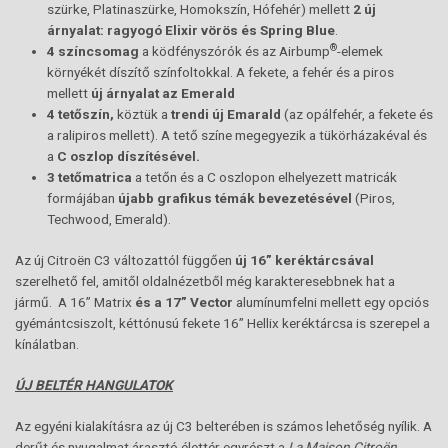
szürke, Platinaszürke, Homokszín, Hófehér) mellett
2 új
árnyalat: ragyogó Elixir vörös és
Spring Blue
.
®
4 színcsomag
a ködfényszórók és az Airbump
-elemek
környékét díszítő színfoltokkal. A fekete, a fehér és a piros
mellett
új árnyalat az Emerald
4 tetőszín,
köztük a
trendi új Emarald
(az opálfehér, a fekete és
a ralipiros mellett). A tető színe megegyezik a tükörházakéval és
a
C oszlop díszítésével.
3 tetőmatrica
a tetőn és a C oszlopon elhelyezett matricák
formájában
újabb grafikus témák bevezetésével
(Piros,
Techwood, Emerald).
Az új Citroën C3 változattól függően
új 16” keréktárcsával
szerelhető fel, amitől oldalnézetből még karakteresebbnek hat a
jármű. A 16” Matrix
és a 17” Vector
alumínumfelni mellett egy opciós
gyémántcsiszolt, kéttónusú fekete 16’’ Hellix keréktárcsa is szerepel a
kínálatban.
ÚJ BELTÉR HANGULATOK
Az egyéni kialakításra az új C3 belterében is számos lehetőség nyílik. A
derűt és nyugalmat árasztó élettér egyrészt a
La Maison Citroën