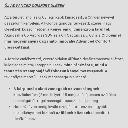
ÚJ ADVANCED COMFORT ÜLÉSEK
Az a terület, ahol az új C3 leginkább kimagaslik, a Citroën nevével
összeforrt kényelem. A különös gonddal tervezett, széles, nagy
üléseknek köszönhetően
a kényelem új dimenziója tárul fel
.
Akárcsak a C5 Aircross SUV és a C4 Cactus, az új C3 is a
Citroënnél
már hagyománynak számító, innovatív Advanced Comfort
üléseket
kínál.
A fotelre emlékeztető, vezetőoldalon állítható deréktámasszal ellátott,
különleges mintájú steppelt ülések
mind ránézésre, mind a
testtartás szempontjából fokozott kényelmet
nyújtanak. A
tekintélyes méretű ülések magassága is állítható.
A
kárpitozás alatti vastagabb szivacsrétegnek
köszönhetően (2 mm helyett 15 mm) első lépésben az ülőlap
puhaságát és rugalmasságát tapasztalhatjuk meg.
Hosszú távon pedig kiváló szolgálatot tesz és nagyobb
menetkényelmet biztosít az
ülések közepébe
beépített
deréktámasz.