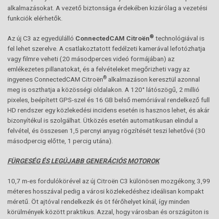
alkalmazásokat. A vezető biztonsága érdekében kizárólag a vezetési
funkciók elérhetők.
®
Az új C3 az egyedülálló
ConnectedCAM Citroën
technológiával is
fel lehet szerelve. A csatlakoztatott fedélzeti kamerával lefotózhatja
vagy filmre veheti (20 másodperces videó formájában) az
emlékezetes pillanatokat, és a felvételeket megőrizheti vagy az
®
ingyenes ConnectedCAM Citroën
alkalmazáson keresztül azonnal
meg is oszthatja a közösségi oldalakon. A 120° látószögű, 2 millió
pixeles, beépített GPS-szel és 16 GB belső memóriával rendelkező full
HD rendszer egy közlekedési incidens esetén is hasznos lehet, és akár
bizonyítékul is szolgálhat. Ütközés esetén automatikusan elindul a
felvétel, és összesen 1,5 percnyi anyag rögzítését teszi lehetővé (30
másodpercig előtte, 1 percig utána).
FÜRGESÉG ÉS LEGÚJABB GENERÁCIÓS MOTOROK
10,7 m-es fordulókörével az új Citroën C3 különösen mozgékony, 3,99
méteres hosszával pedig a városi közlekedéshez ideálisan kompakt
méretű. Öt ajtóval rendelkezik és öt férőhelyet kínál, így minden
körülmények között praktikus. Azzal, hogy városban és országúton is