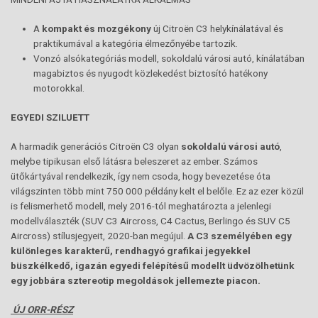
A
kompakt és mozgékony
új Citroën C3 helykínálatával és
praktikumával a kategória élmezőnyébe tartozik.
Vonzó alsókategóriás modell, sokoldalú városi autó, kínálatában
magabiztos és nyugodt közlekedést biztosító hatékony
motorokkal.
EGYEDI SZILUETT
A harmadik generációs Citroën C3 olyan
sokoldalú városi autó
,
melybe tipikusan első látásra beleszeret az ember. Számos
ütőkártyával rendelkezik, így nem csoda, hogy bevezetése óta
világszinten több mint 750 000 példány kelt el belőle. Ez az ezer közül
is felismerhető modell, mely 2016-tól meghatározta a jelenlegi
modellválaszték (SUV C3 Aircross, C4 Cactus, Berlingo és SUV C5
Aircross) stílusjegyeit, 2020-ban megújul.
A C3 személyében egy
különleges karakterű, rendhagyó grafikai jegyekkel
büszkélkedő, igazán egyedi felépítésű modellt üdvözölhetünk
egy jobbára sztereotip megoldások jellemezte piacon.
ÚJ ORR-RÉSZ