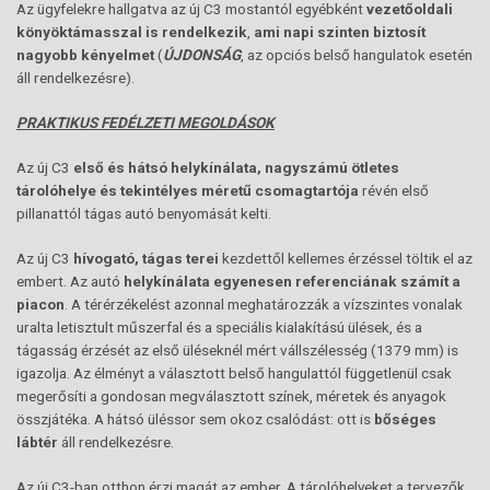
Az ügyfelekre hallgatva az új C3 mostantól egyébként
vezetőoldali
könyöktámasszal is rendelkezik
,
ami napi szinten biztosít
nagyobb kényelmet
(
ÚJDONSÁG
, az opciós belső hangulatok esetén
áll rendelkezésre).
PRAKTIKUS FEDÉLZETI MEGOLDÁSOK
Az új C3
első és hátsó helykínálata, nagyszámú ötletes
tárolóhelye és tekintélyes méretű csomagtartója
révén első
pillanattól tágas autó benyomását kelti.
Az új C3
hívogató, tágas terei
kezdettől kellemes érzéssel töltik el az
embert. Az autó
helykínálata egyenesen referenciának számít a
piacon
. A térérzékelést azonnal meghatározzák a vízszintes vonalak
uralta letisztult műszerfal és a speciális kialakítású ülések, és a
tágasság érzését az első üléseknél mért vállszélesség (1379 mm) is
igazolja. Az élményt a választott belső hangulattól függetlenül csak
megerősíti a gondosan megválasztott színek, méretek és anyagok
összjátéka. A hátsó üléssor sem okoz csalódást: ott is
bőséges
lábtér
áll rendelkezésre.
Az új C3-ban otthon érzi magát az ember. A tárolóhelyeket a tervezők