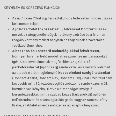
KÉNYELEM ÉS KORSZERŰ FUNKCIÓK
Az új Citroën C3-at úgy tervezték, hogy fedélzetén minden utazás
kellemesen teljen.
A jó közérzetet fokozzák az új
Advanced Comfort ülések,
melyek az útegyenetlenségek hatékony szűrése és a finoman
reagáló kormány mellett nagyban hozzájárulnak a zavartalan
fedélzeti élményhez.
A hasznos és korszerű technológiákkal felvértezett,
könnyen kiismerhető
modell stresszmentes mindennapokat
ígér. A kor kívánalmainak megfelelően az új C3
első
parkolóradarral (újdonság)
rendelkezik, és a vezető, valamint
az utasok életét megkönnyítő
kapcsolódási szolgáltatásokat
(Connect Assist, Connect Nav, Connect Play) kínál. Ezen felül nem
kevesebb mint 12 vezetéssegítő rendszer is rendelkezésre áll,
köztük olyan kényelmi, illetve a biztonságot szolgáló
berendezésekkel, mint a szabad kezes (kulcsnélküli) nyitó- és
indítórendszer és a visszagurulás-gátló, vagy az Active Safety
Brake, a táblafelismerő rendszer és az adaptív fényszóró.
MINDENFAJTA HASZNÁLATRA ALKALMAS