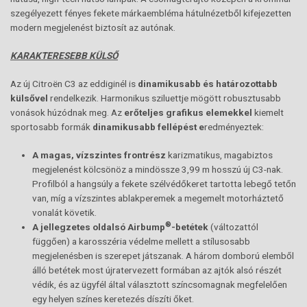
szegélyezett fényes fekete márkaembléma hátulnézetből kifejezetten
modern megjelenést biztosít az autónak.
KARAKTERESEBB KÜLSŐ
Az új Citroën C3 az eddiginél is
dinamikusabb és határozottabb
külsővel
rendelkezik. Harmonikus sziluettje mögött robusztusabb
vonások húzódnak meg. Az
erőteljes grafikus elemekkel
kiemelt
sportosabb formák
dinamikusabb fellépést e
redményeztek:
A magas, vízszintes frontrész
karizmatikus, magabiztos
megjelenést kölcsönöz a mindössze 3,99 m hosszú új C3-nak.
Profilból a hangsúly a fekete szélvédőkeret tartotta lebegő tetőn
van, míg a vízszintes ablakperemek a megemelt motorháztető
vonalát követik.
®
A jellegzetes oldalsó Airbump
-betétek
(változattól
függően) a karosszéria védelme mellett a stílusosabb
megjelenésben is szerepet játszanak. A három domború elemből
álló betétek most újratervezett formában az ajtók alsó részét
védik, és az ügyfél által választott színcsomagnak megfelelően
egy helyen színes keretezés díszíti őket.