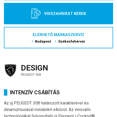
VISSZAHÍVÁST KÉREK
ELÉRHETŐ MÁRKASZERVÍZ
Budapest
Székesfehérvár
DESIGN
PEUGEOT 308
INTENZÍV CSÁBÍTÁS
Az új PEUGEOT 308 határozott karakterével és
dinamizmusával mindenkit elbűvöl. Az innovatív
technológiákat felvonultató új Peugeot i-Cockpit®