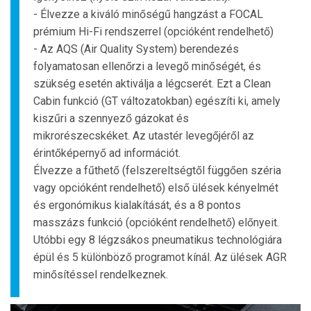
- Élvezze a kiváló minőségű hangzást a FOCAL
prémium Hi-Fi rendszerrel (opcióként rendelhető)
- Az AQS (Air Quality System) berendezés
folyamatosan ellenőrzi a levegő minőségét, és
szükség esetén aktiválja a légcserét. Ezt a Clean
Cabin funkció (GT változatokban) egészíti ki, amely
kiszűri a szennyező gázokat és
mikrorészecskéket. Az utastér levegőjéről az
érintőképernyő ad információt.
Élvezze a fűthető (felszereltségtől függően széria
vagy opcióként rendelhető) első ülések kényelmét
és ergonómikus kialakítását, és a 8 pontos
masszázs funkció (opcióként rendelhető) előnyeit.
Utóbbi egy 8 légzsákos pneumatikus technológiára
épül és 5 különböző programot kínál. Az ülések AGR
minősítéssel rendelkeznek.