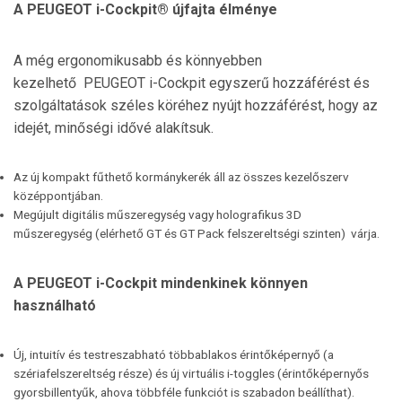
A PEUGEOT i-Cockpit® újfajta élménye
A még ergonomikusabb és könnyebben
kezelhető PEUGEOT i-Cockpit egyszerű hozzáférést és
szolgáltatások széles köréhez nyújt hozzáférést, hogy az
idejét, minőségi idővé alakítsuk.
Az új kompakt fűthető kormánykerék áll az összes kezelőszerv
középpontjában.
Megújult digitális műszeregység vagy holografikus 3D
műszeregység (elérhető GT és GT Pack felszereltségi szinten) várja.
A PEUGEOT i-Cockpit mindenkinek könnyen
használható
Új, intuitív és testreszabható többablakos érintőképernyő (a
szériafelszereltség része) és új virtuális i-toggles (érintőképernyős
gyorsbillentyűk, ahova többféle funkciót is szabadon beállíthat).