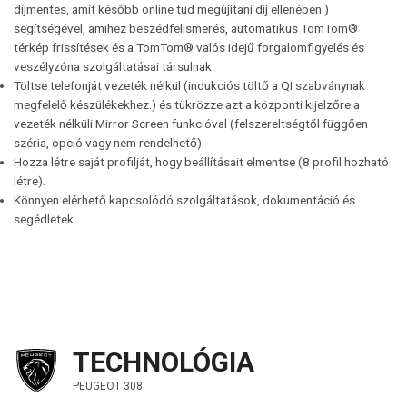
díjmentes, amit később online tud megújítani díj ellenében.)
segítségével, amihez beszédfelismerés, automatikus TomTom®
térkép frissítések és a TomTom® valós idejű forgalomfigyelés és
veszélyzóna szolgáltatásai társulnak.
Töltse telefonját vezeték nélkül (indukciós töltő a QI szabványnak
megfelelő készülékekhez.) és tükrözze azt a központi kijelzőre a
vezeték nélküli Mirror Screen funkcióval (felszereltségtől függően
széria, opció vagy nem rendelhető).
Hozza létre saját profilját, hogy beállításait elmentse (8 profil hozható
létre).
Könnyen elérhető kapcsolódó szolgáltatások, dokumentáció és
segédletek.
TECHNOLÓGIA
PEUGEOT 308