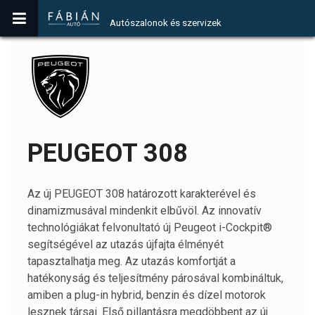
Autószalonok és szervizek
PEUGEOT 308
Az új PEUGEOT 308 határozott karakterével és
dinamizmusával mindenkit elbűvöl. Az innovatív
technológiákat felvonultató új Peugeot i-Cockpit®
segítségével az utazás újfajta élményét
tapasztalhatja meg. Az utazás komfortját a
hatékonyság és teljesítmény párosával kombináltuk,
amiben a plug-in hybrid, benzin és dízel motorok
lesznek társai. Első pillantásra megdöbbent az új