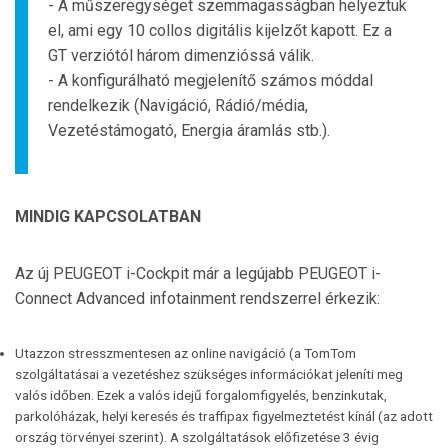
- A műszeregységet szemmagasságban helyeztük
el, ami egy 10 collos digitális kijelzőt kapott. Ez a
GT verziótól három dimenzióssá válik.
- A konfigurálható megjelenítő számos móddal
rendelkezik (Navigáció, Rádió/média,
Vezetéstámogató, Energia áramlás stb.).
MINDIG KAPCSOLATBAN
Az új PEUGEOT i-Cockpit már a legújabb PEUGEOT i-
Connect Advanced infotainment rendszerrel érkezik:
Utazzon stresszmentesen az online navigáció (a TomTom
szolgáltatásai a vezetéshez szükséges információkat jeleníti meg
valós időben. Ezek a valós idejű forgalomfigyelés, benzinkutak,
parkolóházak, helyi keresés és traffipax figyelmeztetést kínál (az adott
ország törvényei szerint). A szolgáltatások előfizetése 3 évig