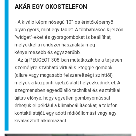
AKÁR EGY OKOSTELEFON
- A kiváló képminőségű 10"-os érintőképernyő
olyan gyors, mint egy tablet. A többablakos kijelzőn
"widget"-eket és gyorsgombokat is beállíthat,
melyekkel a rendszer használata még
kényelmesebb és egyszerűbb.
- Az új PEUGEOT 308-ban mutatkozik be a teljesen
személyre szabható virtuális i-toggle gombok
(allure vagy magasabb felszereltségi szinttől),
melyek a központi kijelző alatt helyezkednek el. A
szegmensben egyedülálló technikai és esztétikai
újítás előnye, hogy egyetlen gombnyomással
érhetjük el például a klímabeállításokat, a telefon
kontaktlistáját, egy adott rádióállomást vagy egy
kiválasztott alkalmazást.