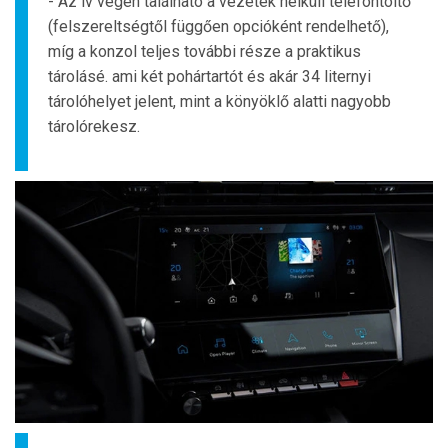
- Az ív végén található a vezeték nélküli telefontöltő
(felszereltségtől függően opcióként rendelhető),
míg a konzol teljes további része a praktikus
tárolásé. ami két pohártartót és akár 34 liternyi
tárolóhelyet jelent, mint a könyöklő alatti nagyobb
tárolórekesz.