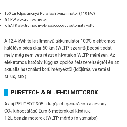
150 LE teljesítményű PureTech benzinmotor (110 kW)
81 kW elektromos motor
e-EAT8 elektromos nyolc-sebességes automata váltó
A 12,4 kWh teljesítményű akkumulátor 100% elektromos
hatótávolsága akár 60 km (WLTP szerint)(Becsült adat,
mely még nem vett részt a hivatalos WLTP mérésen. Az
elektromos hatótáv függ az opciós felszereltségtől és az
aktuális használati körülményektől (időjárás, vezetési
stílus, stb.)
PURETECH & BLUEHDI MOTOROK
Az új PEUGEOT 308 a legújabb generációs alacsony
CO
kibocsátású Euro 6 motorokkal kínáljuk.
2
1.2L benzin motorok (WLTP mérés folyamatba):