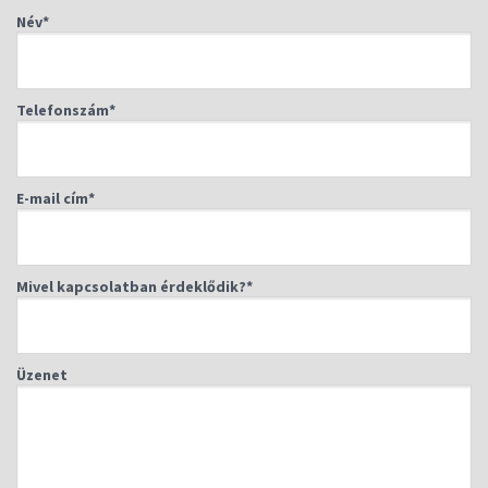
Név*
Telefonszám*
E-mail cím*
Mivel kapcsolatban érdeklődik?*
Üzenet