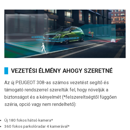
VEZETÉSI ÉLMÉNY AHOGY SZERETNÉ
Az új PEUGEOT 308-as számos vezetést segítő és
támogató rendszerrel szereltük fel, hogy növeljük a
biztonságot és a kényelmét (*felszereltségtől függően
széria, opció vagy nem rendelhető):
Új 180 fokos hátsó kamera*
360 fokos parkolóradar 4 kamerával*