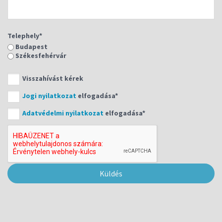
Telephely*
Budapest
Székesfehérvár
Visszahívást kérek
Jogi nyilatkozat
elfogadása*
Adatvédelmi nyilatkozat
elfogadása*