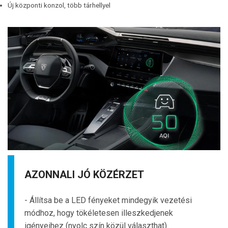
Új központi konzol, több tárhellyel
AZONNALI JÓ KÖZÉRZET
- Állítsa be a LED fényeket mindegyik vezetési
módhoz, hogy tökéletesen illeszkedjenek
igényeihez (nyolc szín közül választhat).