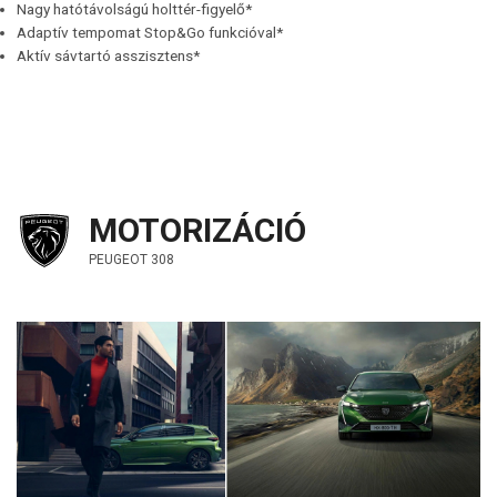
Nagy hatótávolságú holttér-figyelő*
Adaptív tempomat Stop&Go funkcióval*
Aktív sávtartó asszisztens*
MOTORIZÁCIÓ
PEUGEOT 308