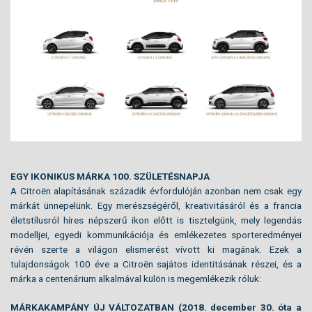
EGY IKONIKUS MÁRKA 100. SZÜLETÉSNAPJA
A Citroën alapításának századik évfordulóján azonban nem csak egy
márkát ünnepelünk. Egy merészségéről, kreativitásáról és a francia
életstílusról híres népszerű ikon előtt is tisztelgünk, mely legendás
modelljei, egyedi kommunikációja és emlékezetes sporteredményei
révén szerte a világon elismerést vívott ki magának. Ezek a
tulajdonságok 100 éve a Citroën sajátos identitásának részei, és a
márka a centenárium alkalmával külön is megemlékezik róluk:
MÁRKAKAMPÁNY ÚJ VÁLTOZATBAN (2018. december 30. óta a