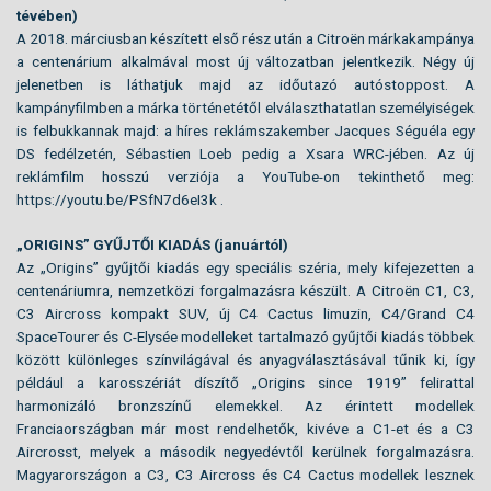
tévében)
A 2018. márciusban készített első rész után a Citroën márkakampánya
a centenárium alkalmával most új változatban jelentkezik. Négy új
jelenetben is láthatjuk majd az időutazó autóstoppost. A
kampányfilmben a márka történetétől elválaszthatatlan személyiségek
is felbukkannak majd: a híres reklámszakember Jacques Séguéla egy
DS fedélzetén, Sébastien Loeb pedig a Xsara WRC-jében. Az új
reklámfilm hosszú verziója a YouTube-on tekinthető meg:
https://youtu.be/PSfN7d6eI3k .
„ORIGINS” GYŰJTŐI KIADÁS (januártól)
Az „Origins” gyűjtői kiadás egy speciális széria, mely kifejezetten a
centenáriumra, nemzetközi forgalmazásra készült. A Citroën C1, C3,
C3 Aircross kompakt SUV, új C4 Cactus limuzin, C4/Grand C4
SpaceTourer és C-Elysée modelleket tartalmazó gyűjtői kiadás többek
között különleges színvilágával és anyagválasztásával tűnik ki, így
például a karosszériát díszítő „Origins since 1919” felirattal
harmonizáló bronzszínű elemekkel. Az érintett modellek
Franciaországban már most rendelhetők, kivéve a C1-et és a C3
Aircrosst, melyek a második negyedévtől kerülnek forgalmazásra.
Magyarországon a C3, C3 Aircross és C4 Cactus modellek lesznek