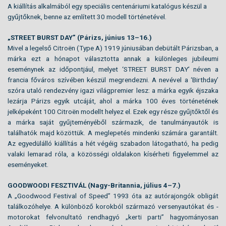
A kiállítás alkalmából egy speciális centenáriumi katalógus készül a
gyűjtőknek, benne az említett 30 modell történetével.
„STREET BURST DAY” (Párizs, június 13–16.)
Mivel a legelső Citroën (Type A) 1919 júniusában debütált Párizsban, a
márka ezt a hónapot választotta annak a különleges jubileumi
eseménynek az időpontjául, melyet ‘STREET BURST DAY’ néven a
francia főváros szívében készül megrendezni. A nevével a ‘Birthday’
szóra utaló rendezvény igazi világpremier lesz: a márka egyik éjszaka
lezárja Párizs egyik utcáját, ahol a márka 100 éves történetének
jelképeként 100 Citroën modellt helyez el. Ezek egy része gyűjtőktől és
a márka saját gyűjteményéből származik, de tanulmányautók is
találhatók majd közöttük. A meglepetés mindenki számára garantált.
Az egyedülálló kiállítás a hét végéig szabadon látogatható, ha pedig
valaki lemarad róla, a közösségi oldalakon kísérheti figyelemmel az
eseményeket.
GOODWOODI FESZTIVÁL (Nagy-Britannia, július 4–7.)
A „Goodwood Festival of Speed” 1993 óta az autórajongók obligát
találkozóhelye. A különböző korokból származó versenyautókat és -
motorokat felvonultató rendhagyó „kerti parti” hagyományosan