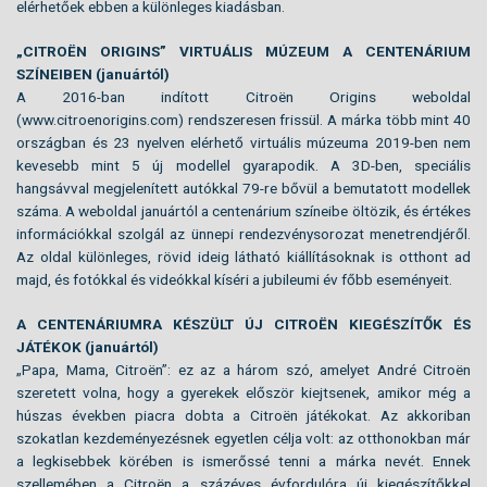
elérhetőek ebben a különleges kiadásban.
„CITROËN ORIGINS” VIRTUÁLIS MÚZEUM A CENTENÁRIUM
SZÍNEIBEN (januártól)
A 2016-ban indított Citroën Origins weboldal
(www.citroenorigins.com) rendszeresen frissül. A márka több mint 40
országban és 23 nyelven elérhető virtuális múzeuma 2019-ben nem
kevesebb mint 5 új modellel gyarapodik. A 3D-ben, speciális
hangsávval megjelenített autókkal 79-re bővül a bemutatott modellek
száma. A weboldal januártól a centenárium színeibe öltözik, és értékes
információkkal szolgál az ünnepi rendezvénysorozat menetrendjéről.
Az oldal különleges, rövid ideig látható kiállításoknak is otthont ad
majd, és fotókkal és videókkal kíséri a jubileumi év főbb eseményeit.
A CENTENÁRIUMRA KÉSZÜLT ÚJ CITROËN KIEGÉSZÍTŐK ÉS
JÁTÉKOK (januártól)
„Papa, Mama, Citroën”: ez az a három szó, amelyet André Citroën
szeretett volna, hogy a gyerekek először kiejtsenek, amikor még a
húszas években piacra dobta a Citroën játékokat. Az akkoriban
szokatlan kezdeményezésnek egyetlen célja volt: az otthonokban már
a legkisebbek körében is ismerőssé tenni a márka nevét. Ennek
szellemében a Citroën a százéves évfordulóra új kiegészítőkkel