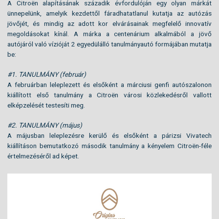
A Citroën alapításának századik évfordulóján egy olyan márkát
ünnepelünk, amelyik kezdettől fáradhatatlanul kutatja az autózás
jövőjét, és mindig az adott kor elvárásainak megfelelő innovatív
megoldásokat kínál. A márka a centenárium alkalmából a jövő
autójáról való vízióját 2 egyedülálló tanulmányautó formájában mutatja
be:
#1. TANULMÁNY (február)
A februárban leleplezett és elsőként a márciusi genfi autószalonon
kiállított első tanulmány a Citroën városi közlekedésről vallott
elképzelését testesíti meg.
#2. TANULMÁNY (május)
A májusban leleplezésre kerülő és elsőként a párizsi Vivatech
kiállításon bemutatkozó második tanulmány a kényelem Citroën-féle
értelmezéséről ad képet.