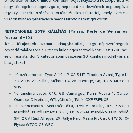
embereket és azok mindenkori életmódját helyezte a középpontba. A
nagy tömegeket megmozgató, népszerű rendezvények segítségével
egy olyan márka százéves történetét elevenítjük fel, amely szerte a
világon minden generációra meghatározó hatást gyakorolt:
RETROMOBILE 2019 KIÁLLÍTÁS (Párizs, Porte de Versailles,
február 6–10.)
Az autórajongók számára kihagyhatatlan, nagy népszerűségnek
örvendő találkozóra a Citroën különleges tervvel készül: az 1200 m2-
es ünnepi standon 3 kategóriában összesen 30 ikonikus modell várja a
látogatókat:
10 szériamodell: Type A 10 HP, C3 5 HP, Traction Avant, Type H,
2 CV, DS 21 Pallas, Méhari, CX 25 Prestige, C6, új C5 Aircross
SUV
10 tanulmányautó: C10, GS Camargue, Karin, Activa 1, Xanae,
Osmose, C-Métisse, GTbyCitroën, Tubik, CXPERIENCE
10 versenyautó: Scarabée d’Or, Petite Rosalie, az 1969-es
marokkói raliról ismert DS 21, az 1971-es marokkói ralin induló
SM, 2 CV Raid Afrique, ZX Rallye Raid, Xsara Kit Car, C4 WRC, C-
Elysée WTCC, C3 WRC