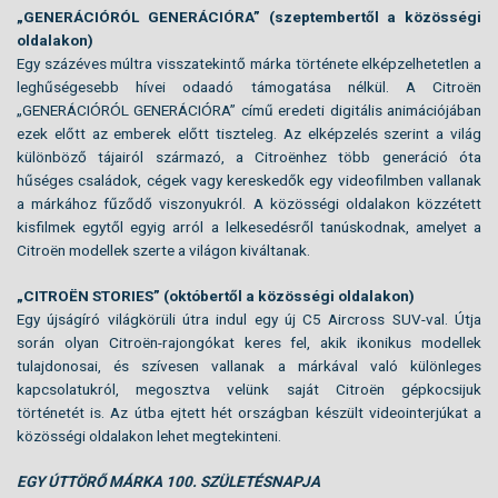
„GENERÁCIÓRÓL GENERÁCIÓRA” (szeptembertől a közösségi
oldalakon)
Egy százéves múltra visszatekintő márka története elképzelhetetlen a
leghűségesebb hívei odaadó támogatása nélkül. A Citroën
„GENERÁCIÓRÓL GENERÁCIÓRA” című eredeti digitális animációjában
ezek előtt az emberek előtt tiszteleg. Az elképzelés szerint a világ
különböző tájairól származó, a Citroënhez több generáció óta
hűséges családok, cégek vagy kereskedők egy videofilmben vallanak
a márkához fűződő viszonyukról. A közösségi oldalakon közzétett
kisfilmek egytől egyig arról a lelkesedésről tanúskodnak, amelyet a
Citroën modellek szerte a világon kiváltanak.
„CITROËN STORIES” (októbertől a közösségi oldalakon)
Egy újságíró világkörüli útra indul egy új C5 Aircross SUV-val. Útja
során olyan Citroën-rajongókat keres fel, akik ikonikus modellek
tulajdonosai, és szívesen vallanak a márkával való különleges
kapcsolatukról, megosztva velünk saját Citroën gépkocsijuk
történetét is. Az útba ejtett hét országban készült videointerjúkat a
közösségi oldalakon lehet megtekinteni.
EGY ÚTTÖRŐ MÁRKA 100. SZÜLETÉSNAPJA