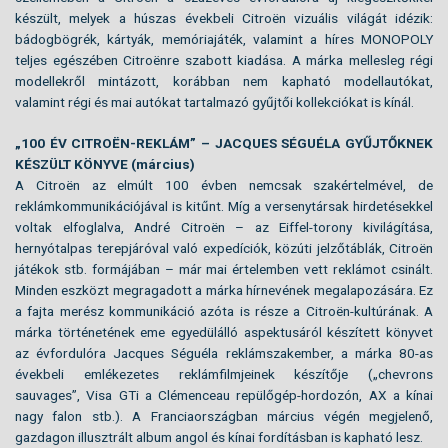
készült, melyek a húszas évekbeli Citroën vizuális világát idézik:
bádogbögrék, kártyák, memóriajáték, valamint a híres MONOPOLY
teljes egészében Citroënre szabott kiadása. A márka mellesleg régi
modellekről mintázott, korábban nem kapható modellautókat,
valamint régi és mai autókat tartalmazó gyűjtői kollekciókat is kínál.
„100 ÉV CITROËN-REKLÁM” – JACQUES SÉGUÉLA GYŰJTŐKNEK
KÉSZÜLT KÖNYVE (március)
A Citroën az elmúlt 100 évben nemcsak szakértelmével, de
reklámkommunikációjával is kitűnt. Míg a versenytársak hirdetésekkel
voltak elfoglalva, André Citroën – az Eiffel-torony kivilágítása,
hernyótalpas terepjáróval való expedíciók, közúti jelzőtáblák, Citroën
játékok stb. formájában – már mai értelemben vett reklámot csinált.
Minden eszközt megragadott a márka hírnevének megalapozására. Ez
a fajta merész kommunikáció azóta is része a Citroën-kultúrának. A
márka történetének eme egyedülálló aspektusáról készített könyvet
az évfordulóra Jacques Séguéla reklámszakember, a márka 80-as
évekbeli emlékezetes reklámfilmjeinek készítője („chevrons
sauvages”, Visa GTi a Clémenceau repülőgép-hordozón, AX a kínai
nagy falon stb.). A Franciaországban március végén megjelenő,
gazdagon illusztrált album angol és kínai fordításban is kapható lesz.