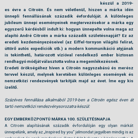
készül a 2019-
es évre a Citroën. És nem véletlenül, hiszen a márka idén
ünnepli fennállásának századik évfordulóját. A különleges
jubileum ünnepi eseményeinek megtervezésekor a márka egy
egyszerű kérdésből indult ki: hogyan ünnepelte volna maga az
alapító André Citroën a márka századik születésnapját? Ez az
eredeti kezdeményezéseivel (az Eiffel-tornyon világító felirat,
úttörő autós expedíciók stb.) a modern kommunikáció atyjának
is tekinthető, határozott vízióval rendelkező ember biztosan
rendhagyó módját választotta volna a megemlékezésnek.
Eredeti örökségéhez híven a Citroën nagyszabású és merész
tervvel készül, melynek keretében különleges események és
nemzetközi rendezvények tarkítják majd az évet. Íme egy kis
ízelítő.
Százéves fennállása alkalmából 2019-ben a Citroën egész éven át
tartó nemzetközi rendezvénysorozatra készül:
EGY EMBERKÖZPONTÚ MÁRKA 100. SZÜLETÉSNAPJA
A Citroën alapításának századik évfordulóján egy olyan márkát
ünnepelünk, amely az „Inspired by you” jelmondat jegyében mindig is az