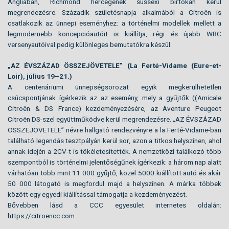
Angliában, Richmond hercegének sussexi birtokán kerül
megrendezésre. Századik születésnapja alkalmából a Citroën is
csatlakozik az ünnepi eseményhez: a történelmi modellek mellett a
legmodernebb koncepcióautóit is kiállítja, régi és újabb WRC
versenyautóival pedig különleges bemutatókra készül.
„AZ ÉVSZÁZAD ÖSSZEJÖVETELE” (La Ferté-Vidame (Eure-et-
Loir), július 19–21.)
A centenáriumi ünnepségsorozat egyik megkerülhetetlen
csúcspontjának ígérkezik az az esemény, mely a gyűjtők ((Amicale
Citroën & DS France) kezdeményezésére, az Aventure Peugeot
Citroën DS-szel együttműködve kerül megrendezésre. „AZ ÉVSZÁZAD
ÖSSZEJÖVETELE” névre hallgató rendezvényre a la Ferté-Vidame-ban
található legendás tesztpályán kerül sor, azon a titkos helyszínen, ahol
annak idején a 2CV-t is tökéletesítették. A nemzetközi találkozó több
szempontból is történelmi jelentőségűnek ígérkezik: a három nap alatt
várhatóan több mint 11 000 gyűjtő, közel 5000 kiállított autó és akár
50 000 látogató is megfordul majd a helyszínen. A márka többek
között egy egyedi kiállítással támogatja a kezdeményezést.
Bővebben lásd a CCC egyesület internetes oldalán:
https://citroencc.com