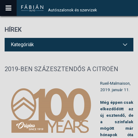
Autószalonok és szervizek
HÍREK
Kategóriák
2019-BEN SZÁZESZTENDŐS A CITROËN
Rueil-Malmaison,
2019. január 11.
Még éppen csak
elkezdődött az
új esztendő, de
a színfalak
mögött már
hónapok óta