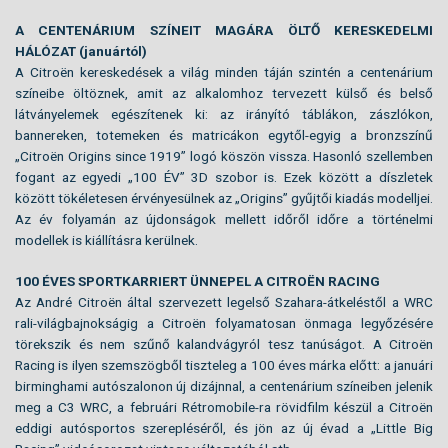
A CENTENÁRIUM SZÍNEIT MAGÁRA ÖLTŐ KERESKEDELMI
HÁLÓZAT (januártól)
A Citroën kereskedések a világ minden táján szintén a centenárium
színeibe öltöznek, amit az alkalomhoz tervezett külső és belső
látványelemek egészítenek ki: az irányító táblákon, zászlókon,
bannereken, totemeken és matricákon egytől-egyig a bronzszínű
„Citroën Origins since 1919” logó köszön vissza. Hasonló szellemben
fogant az egyedi „100 ÉV” 3D szobor is. Ezek között a díszletek
között tökéletesen érvényesülnek az „Origins” gyűjtői kiadás modelljei.
Az év folyamán az újdonságok mellett időről időre a történelmi
modellek is kiállításra kerülnek.
100 ÉVES SPORTKARRIERT ÜNNEPEL A CITROËN RACING
Az André Citroën által szervezett legelső Szahara-átkeléstől a WRC
rali-világbajnokságig a Citroën folyamatosan önmaga legyőzésére
törekszik és nem szűnő kalandvágyról tesz tanúságot. A Citroën
Racing is ilyen szemszögből tiszteleg a 100 éves márka előtt: a januári
birminghami autószalonon új dizájnnal, a centenárium színeiben jelenik
meg a C3 WRC, a februári Rétromobile-ra rövidfilm készül a Citroën
eddigi autósportos szerepléséről, és jön az új évad a „Little Big