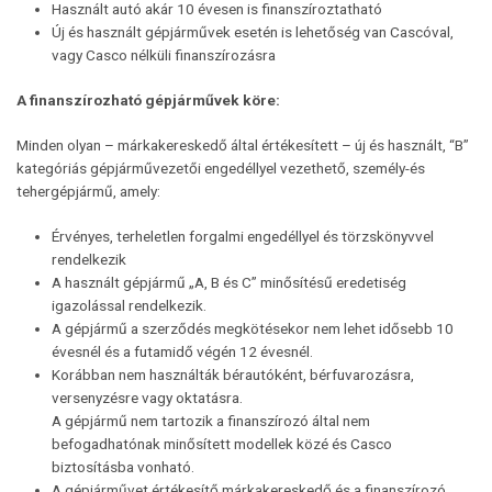
Használt autó akár 10 évesen is finanszíroztatható
Új és használt gépjárművek esetén is lehetőség van Cascóval,
vagy Casco nélküli finanszírozásra
A finanszírozható gépjárművek köre:
Minden olyan – márkakereskedő által értékesített – új és használt, “B”
kategóriás gépjárművezetői engedéllyel vezethető, személy-és
tehergépjármű, amely:
Érvényes, terheletlen forgalmi engedéllyel és törzskönyvvel
rendelkezik
A használt gépjármű „A, B és C” minősítésű eredetiség
igazolással rendelkezik.
A gépjármű a szerződés megkötésekor nem lehet idősebb 10
évesnél és a futamidő végén 12 évesnél.
Korábban nem használták bérautóként, bérfuvarozásra,
versenyzésre vagy oktatásra.
A gépjármű nem tartozik a finanszírozó által nem
befogadhatónak minősített modellek közé és Casco
biztosításba vonható.
A gépjárművet értékesítő márkakereskedő és a finanszírozó