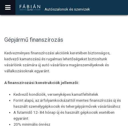
Autószalonok és szervizek
Gépjármű finanszírozás
Kedvezményes finanszírozási akcióink keretében biztonságos,
kedvező kamatozású és rugalmas lehetőségeket biztosítunk
vásárlóink számára új autó vásárlásra magánszemélyeknek és
vállalkozásoknak egyaránt.
A finanszírozási konstrukciók jellemzői:
Kedvező kondíciók, versenyképes kamatfeltételek
Forint alapú, az árfolyamkockázattól mentes finanszírozás új és
használt személygépkocsik és tehergépjárművek vásárlásához
A futamidő 12- 84 hónap új és használt gépkocsik esetében
egyaránt
20% minimális önrész