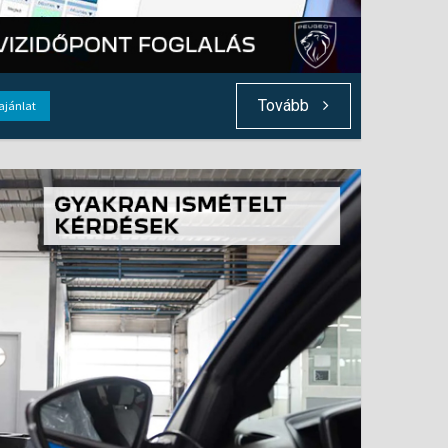
Tovább
 ajánlat