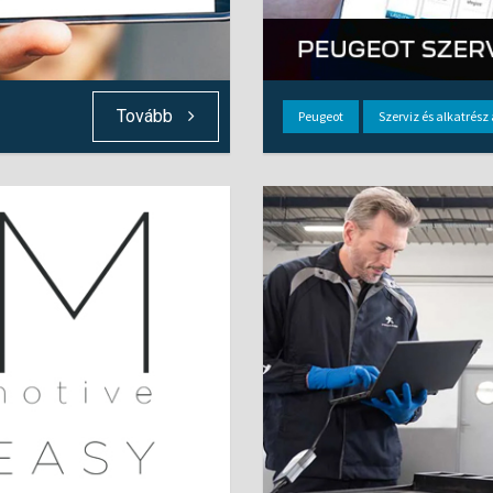
Tovább
Peugeot
Szerviz és alkatrész