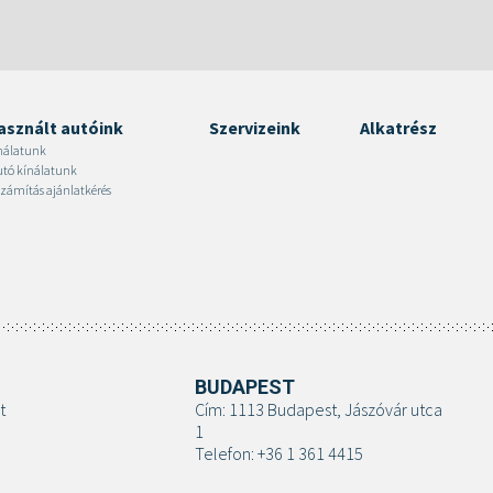
asznált autóink
Szervizeink
Alkatrész
nálatunk
autó kínálatunk
zámítás ajánlatkérés
BUDAPEST
t
Cím: 1113 Budapest, Jászóvár utca
1
Telefon: +36 1 361 4415