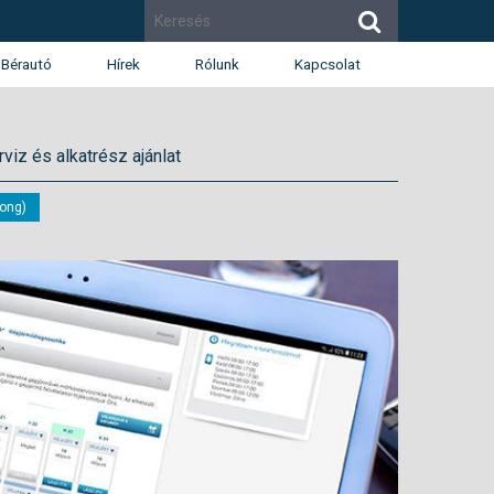
Bérautó
Hírek
Rólunk
Kapcsolat
Cégismertető
Budapest
viz és alkatrész ajánlat
Díjak
Budaörs
Munkatársak
Székesfehérvár
Renault
Dacia
ong)
Karrier