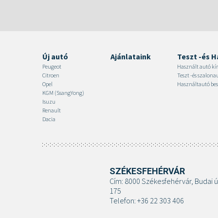
Új autó
Ajánlataink
Teszt -és H
Peugeot
Használt autó kí
Citroen
Teszt -és szalon
Opel
Használtautó bes
KGM (SsangYong)
Isuzu
Renault
Dacia
SZÉKESFEHÉRVÁR
Cím: 8000 Székesfehérvár, Budai ú
175
Telefon: +36 22 303 406