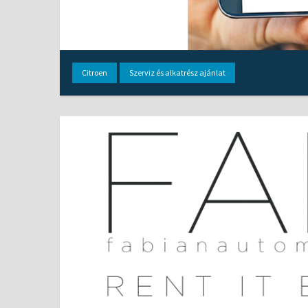
Citroen
Szerviz és alkatrész ajánlat