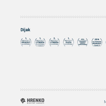
Díjak
M