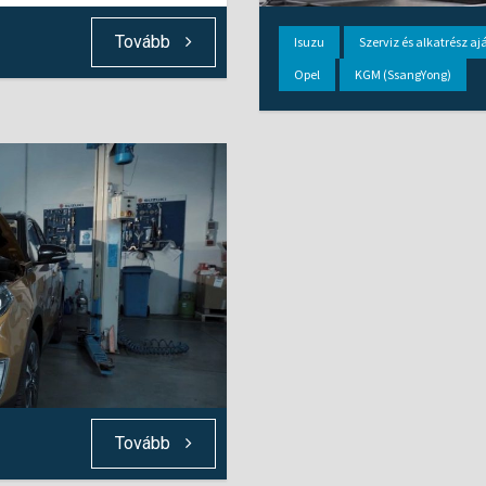
Tovább
Isuzu
Szerviz és alkatrész aj
Opel
KGM (SsangYong)
Tovább