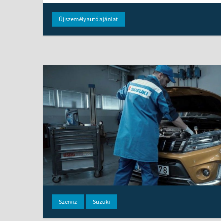
Új személyautó ajánlat
Szerviz
Suzuki