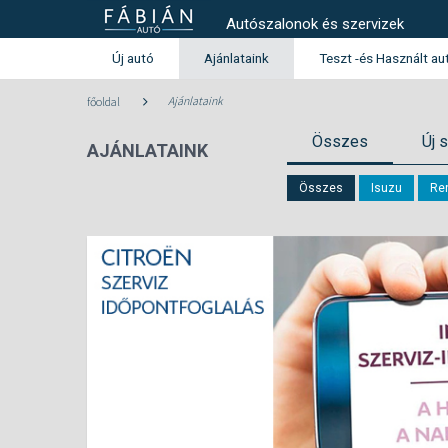
Autószalonok és szervizek
Új autó
Ajánlataink
Teszt -és Használt au
Használt autó kínála
Ajánlataink
főoldal
Teszt -és szalonautó kín
Összes
Új 
AJÁNLATAINK
Használtautó beszámítás aj
Peugeot
Citroen
Összes
Isuzu
Re