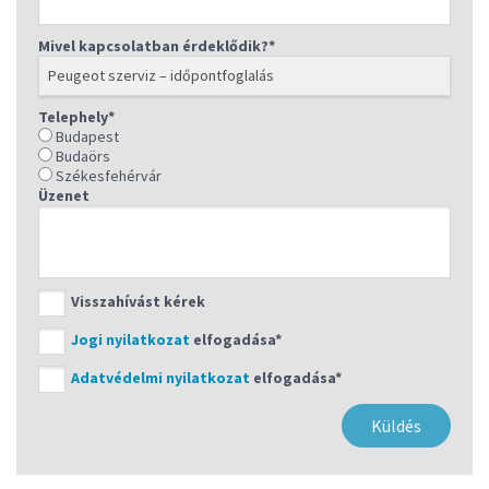
Telefon: +36 23 802 822
Telefon: +36 22 303 406
Mivel kapcsolatban érdeklődik?*
Nyitva tartás, elérhetőségek, részletek
Nyitva tartás, elérhetőségek, részletek
visszahívást kérek
visszahívást kérek
Telephely*
Budapest
Budaörs
Székesfehérvár
Üzenet
Visszahívást kérek
Jogi nyilatkozat
elfogadása*
Adatvédelmi nyilatkozat
elfogadása*