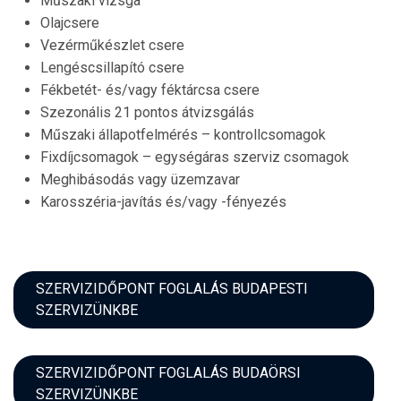
Műszaki vizsga
Olajcsere
Vezérműkészlet csere
Lengéscsillapító csere
Fékbetét- és/vagy féktárcsa csere
Szezonális 21 pontos átvizsgálás
Műszaki állapotfelmérés – kontrollcsomagok
Fixdíjcsomagok – egységáras szerviz csomagok
Meghibásodás vagy üzemzavar
Karosszéria-javítás és/vagy -fényezés
SZERVIZIDŐPONT FOGLALÁS BUDAPESTI
SZERVIZÜNKBE
SZERVIZIDŐPONT FOGLALÁS BUDAÖRSI
SZERVIZÜNKBE