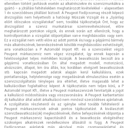
ellenében történt javítások esetén az alkatrészekre és szervizmunkákra a
gyártó – a jótállási feltételekben meghatározott kivételekkel – alapesetben
1 év szerződéses jótállást biztosít. A Peugeot Fixdíjcsomag részét képező
átvizsgálás nem helyettesíti a hatósági Műszaki Vizsgát és a „Gyárilag
előírt időszakos vizsgálatokat” sem, továbbá tájékoztatjuk Önt, hogy az
átvizsgálást a szerviz munkatársai szemrevételezéssel, előre
meghatározott pontokon végzik, és ennek során azt ellenőrzik, hogy a
kontrollpontokon a vizsgálat időpontjában van-e meghibásodás vagy sem.
Ez a vizsgálat nem vetíti előre az adott pontok és/vagy a gépjármű bármely
más alkatrészének, berendezésének későbbi meghibásodási eshetőségét,
arra vonatkozóan a P Automobil Import Kft. és a szervizelést végző
Peugeot márkaszerviz nem végez vizsgálatot, így ennek kapcsán a
felelősségüket teljes mértékben kizárják. A beavatkozás becsült ára a
gépjármű vonatkozásában Ön által megadott modell, motorizáció,
alvázszám, állapot, km óra állás, kor, korábban elvégzett beavatkozások
stb. kapcsán megadott adatok alapján kerül kalkulálásra, ezek
pontatlansága, helytelensége vagy megadásának elmulasztása esetén a
szervizszolgáltatás tényleges ára eltérhet, illetve magasabb lehet a
kalkulációban foglaltakhoz képest. A tájékoztatás nem teljes körű, a P
Automobil Import Kft., illetve a Peugeot márkaszervizek fenntartják a jogot
a kalkuláció módosítására vagy visszavonására. A Peugeot karbantartási
díj kalkulátor által adott árkalkuláció nem minősül szerződéses ajánlatnak.
A szolgáltatás részleteiről és az igénybe vétel további feltételeiről a
Peugeot márkaszervizek adnak pontos tájékoztatást. A kiválasztott
szervizbeavatkozás(ok) megkezdésének, illetve befejezésének időpontja a
Peugeot márkaszerviz kapacitásától és a beavatkozás elvégéséhez
szükséges alkatrészek rendelkezésre állásától is függ. A Peugeot
Fixdíjcsomag ajánlatok más akcióval, más csomagajánlattal és