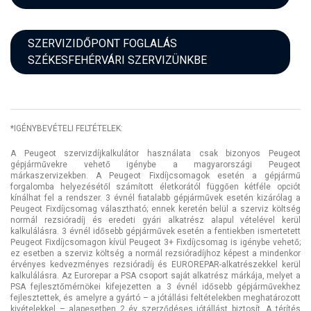
SZERVIZIDŐPONT FOGLALÁS
SZÉKESFEHÉRVÁRI SZERVIZÜNKBE
*IGÉNYBEVÉTELI FELTÉTELEK:
A Peugeot szervizdíjkalkulátor használata csak bizonyos Peugeot
gépjárművekre vehető igénybe a magyarországi Peugeot
márkaszervizekben. A Peugeot Fixdíjcsomagok esetén a gépjármű
forgalomba helyezésétől számított életkorától függően kétféle opciót
kínálhat fel a rendszer. 3 évnél fiatalabb gépjárművek esetén kizárólag a
Peugeot Fixdíjcsomag választható; ennek keretén belül a szerviz költség
normál rezsióradíj és eredeti gyári alkatrész alapul vételével kerül
kalkulálásra. 3 évnél idősebb gépjárművek esetén a fentiekben ismertetett
Peugeot Fixdíjcsomagon kívül Peugeot 3+ Fixdíjcsomag is igénybe vehető;
ez esetben a szerviz költség a normál rezsióradíjhoz képest a mindenkor
érvényes kedvezményes rezsióradíj és EUROREPAR-alkatrészekkel kerül
kalkulálásra. Az Eurorepar a PSA csoport saját alkatrész márkája, melyet a
PSA fejlesztőmérnökei kifejezetten a 3 évnél idősebb gépjárművekhez
fejlesztettek, és amelyre a gyártó – a jótállási feltételekben meghatározott
kivételekkel – alapesetben 2 év szerződéses jótállást biztosít. A térítés