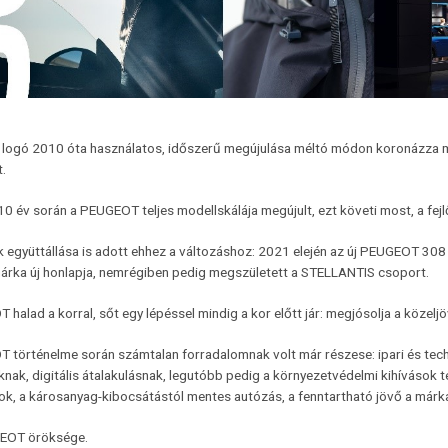
gi logó 2010 óta használatos, időszerű megújulása méltó módon koronázza m
.
10 év során a PEUGEOT teljes modellskálája megújult, ezt követi most, a fe
k együttállása is adott ehhez a változáshoz: 2021 elején az új PEUGEOT 308
 márka új honlapja, nemrégiben pedig megszületett a STELLANTIS csoport.
halad a korral, sőt egy lépéssel mindig a kor előtt jár: megjósolja a közeljö
történelme során számtalan forradalomnak volt már részese: ipari és techn
nak, digitális átalakulásnak, legutóbb pedig a környezetvédelmi kihívások te
, a károsanyag-kibocsátástól mentes autózás, a fenntartható jövő a márka 
EOT öröksége.