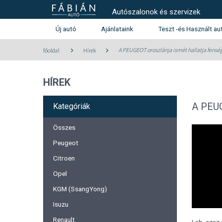
Autószalonok és szervizek
Új autó
Ajánlataink
Teszt -és Használt au
Használt autó kínála
A PEUGEOT oroszlánja ismét hallatja fensé
főoldal
Hírek
Teszt -és szalonautó kín
HÍREK
Használtautó beszámítás aj
Peugeot
Citroen
A PEUG
Kategóriák
Összes
Peugeot
Citroen
Opel
KGM (SsangYong)
Isuzu
Renault