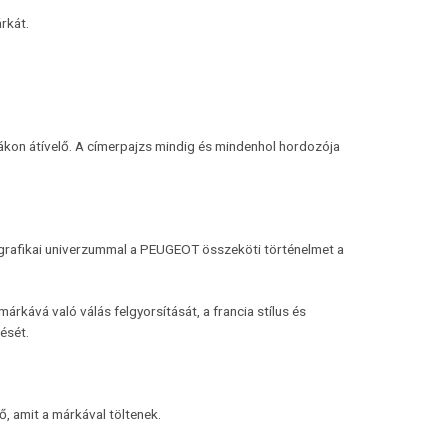
rkát.
túrákon átívelő. A címerpajzs mindig és mindenhol hordozója
 új grafikai univerzummal a PEUGEOT összeköti történelmet a
rkává való válás felgyorsítását, a francia stílus és
ését.
ő, amit a márkával töltenek.