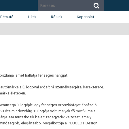
Bérautó
Hírek
Rólunk
Kapcsolat
Cégismertető
Budapest
Díjak
Budaörs
Munkatársak
Székesfehérvár
Renault
Dacia
Karrier
szlánja ismét hallatja fenséges hangját.
autómárkája új logóval erősít rá személyiségére, karakterére.
 márka életében.
mutatja új logóját: egy fenséges oroszlánfejet ábrázoló
0 óta mindezidáig 10 logója volt, melyek fő motívuma a
ánja. Ma mutatkozik be a tizenegyedik változat, amely
 minőségibb, elegánsabb. Megalkotója a PEUGEOT Design