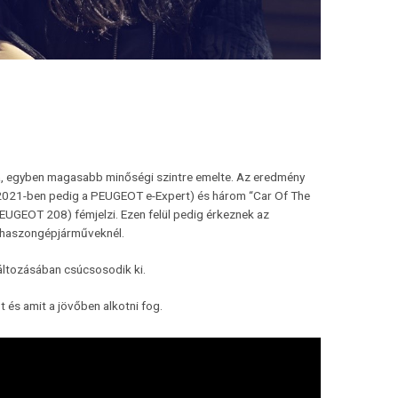
tta, egyben magasabb minőségi szintre emelte. Az eredmény
er, 2021-ben pedig a PEUGEOT e-Expert) és három “Car Of The
GEOT 208) fémjelzi. Ezen felül pedig érkeznek az
a haszongépjárműveknél.
ltozásában csúcsosodik ki.
t és amit a jövőben alkotni fog.