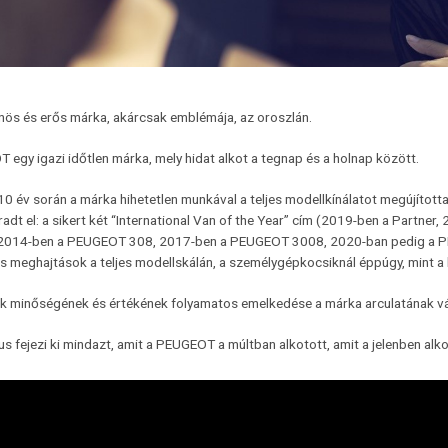
nös és erős márka, akárcsak emblémája, az oroszlán.
egy igazi időtlen márka, mely hidat alkot a tegnap és a holnap között.
10 év során a márka hihetetlen munkával a teljes modellkínálatot megújíto
adt el: a sikert két “International Van of the Year” cím (2019-ben a Partn
 (2014-ben a PEUGEOT 308, 2017-ben a PEUGEOT 3008, 2020-ban pedig a PEU
s meghajtások a teljes modellskálán, a személygépkocsiknál éppúgy, mint 
k minőségének és értékének folyamatos emelkedése a márka arculatának vá
us fejezi ki mindazt, amit a PEUGEOT a múltban alkotott, amit a jelenben alko