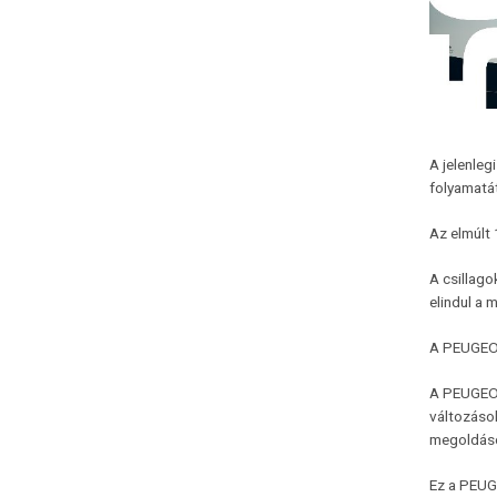
A jelenle
folyamatát
Az elmúlt 
A csillago
elindul a
A PEUGEOT 
A PEUGEOT 
változások
megoldások
Ez a PEUG