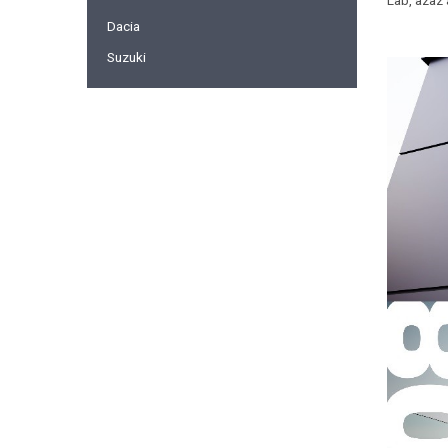
Lab, azaz
Dacia
Suzuki