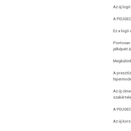
Az új logó
A PEUGEOT
Ez a logó 
Pontosan e
jelképeit 
Megkülönb
A presztíz
hipermode
Az új címe
szakértel
A PEUGEOT
Az új kors