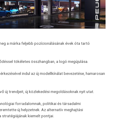
eg a márka feljebb pozícionálásának évek óta tartó
jlődéssel tökéletes összhangban, a logó megújulása.
 érkezésével indul az új modellkínálat bevezetése, hamarosan
vő új trendjeit, új közlekedési megoldásoknak nyit utat.
ológiai forradalomnak, politikai és társadalmi
remtette új helyzetnek. Az alternatív meghajtási
stratégiájának kiemelt pontjai.