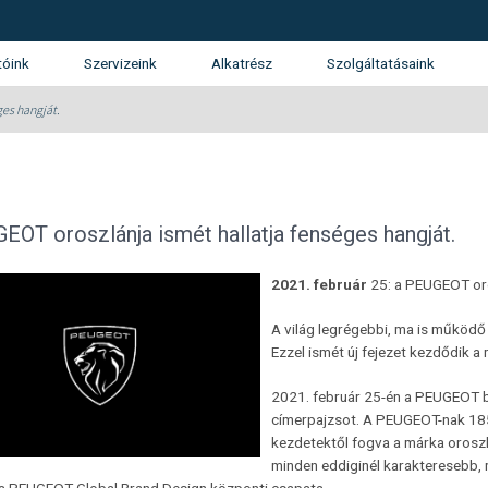
tóink
Szervizeink
Alkatrész
Szolgáltatásaink
tunk
SUZUKI márkaszerviz
Kárrendezés
ges hangját.
álatunk
Gépjármű finanszírozás
ánlatkérés
Használtautó beszámítás
Opel
KGM (SsangYong)
Isuzu
EOT oroszlánja ismét hallatja fenséges hangját.
Garancia és Assistance
2021. február
25: a PEUGEOT oro
Flotta
A világ legrégebbi, ma is működő 
Ezzel ismét új fejezet kezdődik a
2021. február 25-én a PEUGEOT be
címerpajzsot. A PEUGEOT-nak 185
kezdetektől fogva a márka oroszl
minden eddiginél karakteresebb,