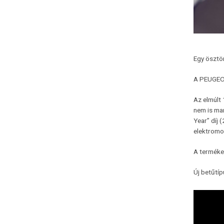
Egy ösztö
A PEUGEOT 
Az elmúlt 
nem is mar
Year” díj
elektromo
A terméke
Új betűtíp