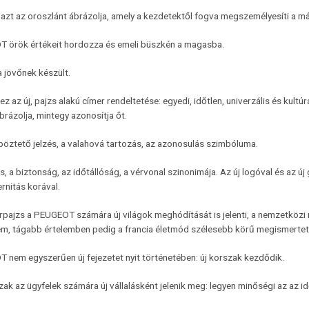
 azt az oroszlánt ábrázolja, amely a kezdetektől fogva megszemélyesíti a má
 örök értékeit hordozza és emeli büszkén a magasba.
a jövőnek készült.
z az új, pajzs alakú címer rendeltetése: egyedi, időtlen, univerzális és kul
ábrázolja, mintegy azonosítja őt.
öztető jelzés, a valahová tartozás, az azonosulás szimbóluma.
s, a biztonság, az időtállóság, a vérvonal szinonimája. Az új logóval és az
rnitás korával.
rpajzs a PEUGEOT számára új világok meghódítását is jelenti, a nemzetközi má
em, tágabb értelemben pedig a francia életmód szélesebb körű megismertet
 nem egyszerűen új fejezetet nyit történetében: új korszak kezdődik.
zak az ügyfelek számára új vállalásként jelenik meg: legyen minőségi az az id