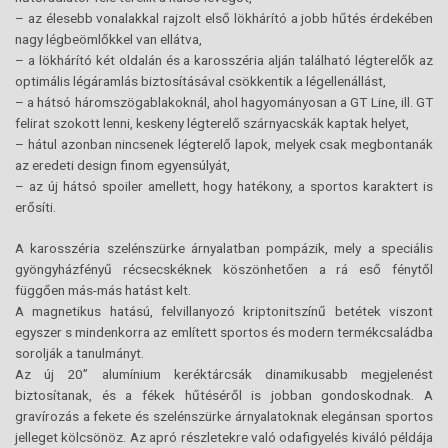
– az élesebb vonalakkal rajzolt első lökhárító a jobb hűtés érdekében
nagy légbeömlőkkel van ellátva,
– a lökhárító két oldalán és a karosszéria alján található légterelők az
optimális légáramlás biztosításával csökkentik a légellenállást,
– a hátsó háromszögablakoknál, ahol hagyományosan a GT Line, ill. GT
felirat szokott lenni, keskeny légterelő szárnyacskák kaptak helyet,
– hátul azonban nincsenek légterelő lapok, melyek csak megbontanák
az eredeti design finom egyensúlyát,
– az új hátsó spoiler amellett, hogy hatékony, a sportos karaktert is
erősíti.
A karosszéria szelénszürke árnyalatban pompázik, mely a speciális
gyöngyházfényű récsecskéknek köszönhetően a rá eső fénytől
függően más-más hatást kelt.
A magnetikus hatású, felvillanyozó kriptonitszínű betétek viszont
egyszer s mindenkorra az említett sportos és modern termékcsaládba
sorolják a tanulmányt.
Az új 20’’ alumínium keréktárcsák dinamikusabb megjelenést
biztosítanak, és a fékek hűtéséről is jobban gondoskodnak. A
gravírozás a fekete és szelénszürke árnyalatoknak elegánsan sportos
jelleget kölcsönöz. Az apró részletekre való odafigyelés kiváló példája