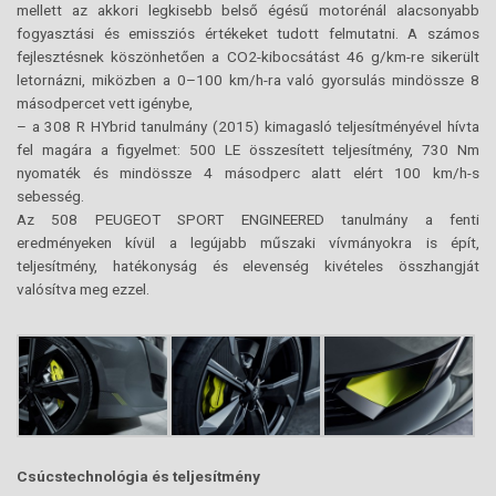
mellett az akkori legkisebb belső égésű motorénál alacsonyabb
fogyasztási és emissziós értékeket tudott felmutatni. A számos
fejlesztésnek köszönhetően a CO2-kibocsátást 46 g/km-re sikerült
letornázni, miközben a 0–100 km/h-ra való gyorsulás mindössze 8
másodpercet vett igénybe,
– a 308 R HYbrid tanulmány (2015) kimagasló teljesítményével hívta
fel magára a figyelmet: 500 LE összesített teljesítmény, 730 Nm
nyomaték és mindössze 4 másodperc alatt elért 100 km/h-s
sebesség.
Az 508 PEUGEOT SPORT ENGINEERED tanulmány a fenti
eredményeken kívül a legújabb műszaki vívmányokra is épít,
teljesítmény, hatékonyság és elevenség kivételes összhangját
valósítva meg ezzel.
Csúcstechnológia és teljesítmény