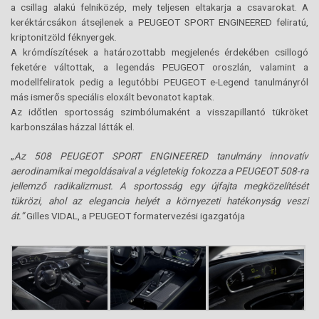
a csillag alakú felniközép, mely teljesen eltakarja a csavarokat. A
keréktárcsákon átsejlenek a PEUGEOT SPORT ENGINEERED feliratú,
kriptonitzöld féknyergek.
A krómdíszítések a határozottabb megjelenés érdekében csillogó
feketére váltottak, a legendás PEUGEOT oroszlán, valamint a
modellfeliratok pedig a legutóbbi PEUGEOT e-Legend tanulmányról
más ismerős speciális eloxált bevonatot kaptak.
Az időtlen sportosság szimbólumaként a visszapillantó tükröket
karbonszálas házzal látták el.
„
Az 508 PEUGEOT SPORT ENGINEERED tanulmány innovatív
aerodinamikai megoldásaival a végletekig fokozza a PEUGEOT 508-ra
jellemző radikalizmust. A sportosság egy újfajta megközelítését
tükrözi, ahol az elegancia helyét a környezeti hatékonyság veszi
át.”
Gilles VIDAL, a PEUGEOT formatervezési igazgatója