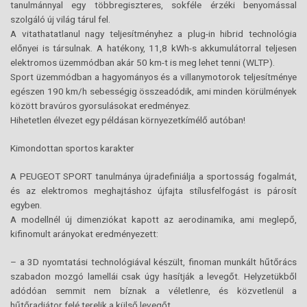
tanulmánnyal egy többregiszteres, sokféle érzéki benyomással
szolgáló új világ tárul fel.
A vitathatatlanul nagy teljesítményhez a plug-in hibrid technológia
előnyei is társulnak. A hatékony, 11,8 kWh-s akkumulátorral teljesen
elektromos üzemmódban akár 50 km-t is meg lehet tenni (WLTP).
Sport üzemmódban a hagyományos és a villanymotorok teljesítménye
egészen 190 km/h sebességig összeadódik, ami minden körülmények
között bravúros gyorsulásokat eredményez.
Hihetetlen élvezet egy példásan környezetkímélő autóban!
Kimondottan sportos karakter
A PEUGEOT SPORT tanulmánya újradefiniálja a sportosság fogalmát,
és az elektromos meghajtáshoz újfajta stílusfelfogást is párosít
egyben.
A modellnél új dimenziókat kapott az aerodinamika, ami meglepő,
kifinomult arányokat eredményezett:
– a 3D nyomtatási technológiával készült, finoman munkált hűtőrács
szabadon mozgó lamellái csak úgy hasítják a levegőt. Helyzetükből
adódóan semmit nem bíznak a véletlenre, és közvetlenül a
hűtőradiátor felé terelik a külső levegőt,