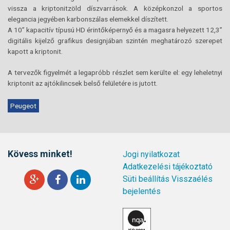
vissza a kriptonitzöld díszvarrások. A középkonzol a sportos
elegancia jegyében karbonszálas elemekkel díszített.
A 10” kapacitív típusú HD érintőképernyő és a magasra helyezett 12,3”
digitális kijelző grafikus designjában szintén meghatározó szerepet
kapott a kriptonit.
A tervezők figyelmét a legapróbb részlet sem kerülte el: egy leheletnyi
kriptonit az ajtókilincsek belső felületére is jutott.
Peugeot
Kövess minket!
Jogi nyilatkozat
Adatkezelési tájékoztató
Süti beállítás
Visszaélés
bejelentés