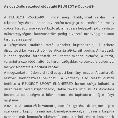
Az ösztönös vezetést elősegítő PEUGEOT i-Cockpit®
A PEUGEOT i-Cockpit® – most még inkább, mint valaha – a
teljesítményt és az ösztönös vezetést szolgálja: a kisméretű kormány
sokkal fürgébb viselkedést biztosít, a magasra helyezett, jól olvasható
műszeregységnek köszönhetően pedig a vezető mindvégig az úton
tarthatja a szemét.
A kényelmes, stabilan tartó üléseket kriptonitzöld, ill. fekete
díszöltésekkel varrott bőr- és Alcantara®-kárpit borítja. A tervezők
különös gondot fordítottak az utastér minden elemére, a tetőt,
valamint a szélvédő-, ajtó- és háromszögablak-kereteket is beleértve,
melyek Alcantara®-borítást kaptak.
A megszokott módon alul-fölül csapott kormány részben Alcantara®,
részben karbonszálas bevonatú. A kormány alsó részét díszítő
betéten a PEUGEOT SPORT ENGINEERED három csíkja látható, a
díszöltések pedig kriptonitzöld, illetve fekete színűek. Az Alcantara
bevonatú sebességváltó fülek szemre és tapintásra is új élményt
nyújtanak.
A szintén Alcantara®-bevonatú ajtóbelsők egy része áttört, méhsejtes
szerkezetű, kriptonitszínű apró bemélyedésekkel, a műszerfal kárpitja
azonban már homogén kiképzésű, csak a felső részen köszönnek