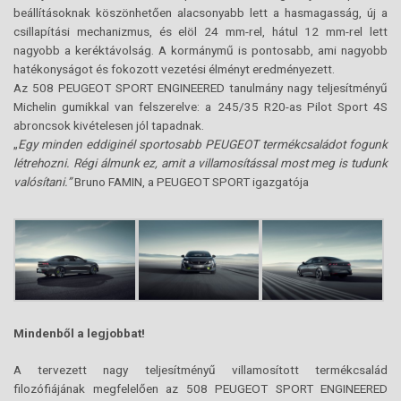
beállításoknak köszönhetően alacsonyabb lett a hasmagasság, új a
csillapítási mechanizmus, és elöl 24 mm-rel, hátul 12 mm-rel lett
nagyobb a keréktávolság. A kormánymű is pontosabb, ami nagyobb
hatékonyságot és fokozott vezetési élményt eredményezett.
Az 508 PEUGEOT SPORT ENGINEERED tanulmány nagy teljesítményű
Michelin gumikkal van felszerelve: a 245/35 R20-as Pilot Sport 4S
abroncsok kivételesen jól tapadnak.
„
Egy minden eddiginél sportosabb PEUGEOT termékcsaládot fogunk
létrehozni. Régi álmunk ez, amit a villamosítással most meg is tudunk
valósítani.”
Bruno FAMIN, a PEUGEOT SPORT igazgatója
Mindenből a legjobbat!
A tervezett nagy teljesítményű villamosított termékcsalád
filozófiájának megfelelően az 508 PEUGEOT SPORT ENGINEERED