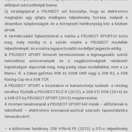
előképét üdvözölhetjük benne.
Új stratégiájával a PEUGEOT azt bizonyítja, hogy az elektromos
meghajtás egy újfajta intelligens teljesítmény forrása, melynél a
dinamikus tulajdonságok és a környezeti hatékonyság kéz a kézben
járnak.
A termékcsalád fejlesztésével a márka a PEUGEOT SPORT-ot bízta
meg, mely mindig is a szívén viselte a PEUGEOT modellek
teljesítményét, és a márka legsportosabb modelljeit jegyezte eddig.
A PEUGEOT SPORT hírnevét természetesen a legmagasabb szintű
nemzetközi autóversenyek és a nagyközönségnek rendezett
bajnokságok alapozták meg, még pedig olyan modellekkel, mint a Le
Mans-i, ill. a Dakar-győztes 908 és 3008 DKR vagy a 208 R2, a 308
Racing-Cup és a 308 TCR.
A PEUGEOT SPORT a közutakon is kamatoztatja tudását: a részleg
nevéhez fűződik a PEUGEOT RCZ-R (2013), a 208 GTi 30th (2014) és
a 308 GTi by PEUGEOT SPORT (2015) megtervezése.
A mostani tanulmánynál a PEUGEOT SPORT két másik – előfutárnak is
tekinthető – elektromos koncepció-autóval szerzett tapasztalatára
támaszkodott:
– a különösen hatékony 208 HYbrid FE (2013) a GTi-s teljesítmény