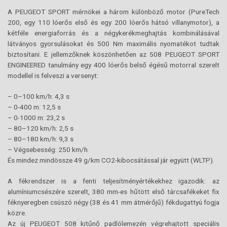
A PEUGEOT SPORT mérnökei a három különböző motor (PureTech
200, egy 110 lóerős első és egy 200 lóerős hátsó villanymotor), a
kétféle energiaforrás és a négykerékmeghajtás kombinálásával
látványos gyorsulásokat és 500 Nm maximális nyomatékot tudtak
biztosítani. E jellemzőknek köszönhetően az 508 PEUGEOT SPORT
ENGINEERED tanulmány egy 400 lóerős belső égésű motorral szerelt
modellel is felveszi a versenyt:
– 0–100 km/h: 4,3 s
– 0-400 m: 12,5 s
– 0-1000 m: 23,2 s
– 80–120 km/h: 2,5 s
– 80–180 km/h: 9,3 s
– Végsebesség: 250 km/h
És mindez mindössze 49 g/km CO2-kibocsátással jár együtt (WLTP).
A fékrendszer is a fenti teljesítményértékekhez igazodik: az
alumíniumcsészére szerelt, 380 mm-es hűtött első tárcsafékeket fix
féknyeregben csúszó négy (38 és 41 mm átmérőjű) fékdugattyú fogja
közre.
Az új PEUGEOT 508 kitűnő padlólemezén végrehajtott speciális