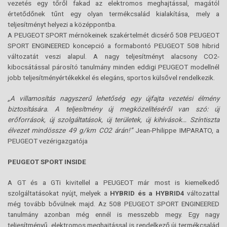
vezetés egy tőről fakad az elektromos meghajtással, magától
értetődőnek tűnt egy olyan termékcsalád kialakítása, mely a
teljesítményt helyezi a középpontba.
A PEUGEOT SPORT mérnökeinek szakértelmét dicsérő 508 PEUGEOT
SPORT ENGINEERED koncepció a formabontó PEUGEOT 508 hibrid
változatát veszi alapul. A nagy teljesítményt alacsony CO2-
kibocsátással párosító tanulmány minden eddigi PEUGEOT modellnél
jobb teljesítményértékekkel és elegáns, sportos külsővel rendelkezik.
„A villamosítás nagyszerű lehetőség egy újfajta vezetési élmény
biztosítására. A teljesítmény új megközelítéséről van szó: új
erőforrások, új szolgáltatások, új területek, új kihívások… Színtiszta
élvezet mindössze 49 g/km CO2 árán!”
Jean-Philippe IMPARATO, a
PEUGEOT vezérigazgatója
PEUGEOT SPORT INSIDE
A GT és a GTi kivitellel a PEUGEOT már most is kiemelkedő
szolgáltatásokat nyújt, melyek a
HYBRID és a HYBRID4
változattal
még tovább bővülnek majd. Az 508 PEUGEOT SPORT ENGINEERED
tanulmány azonban még ennél is messzebb megy. Egy nagy
teljesítményű, elektromos meghajtással is rendelkező új termékcsalád