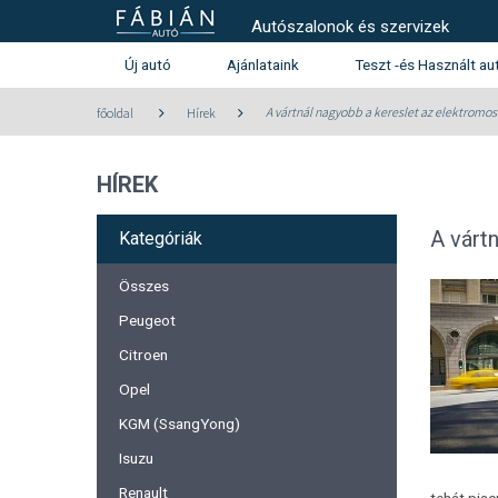
Autószalonok és szervizek
Új autó
Ajánlataink
Teszt -és Használt au
Használt autó kínála
A vártnál nagyobb a kereslet az elektromo
főoldal
Hírek
Teszt -és szalonautó kín
HÍREK
Használtautó beszámítás aj
Peugeot
Citroen
A várt
Kategóriák
Összes
Peugeot
Citroen
Opel
KGM (SsangYong)
Isuzu
Renault