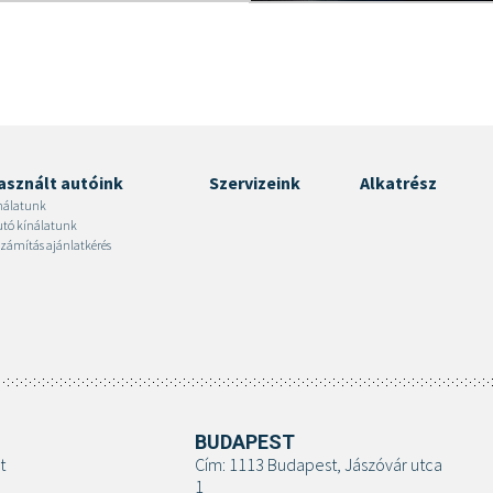
asznált autóink
Szervizeink
Alkatrész
nálatunk
autó kínálatunk
zámítás ajánlatkérés
BUDAPEST
t
Cím: 1113 Budapest, Jászóvár utca
1