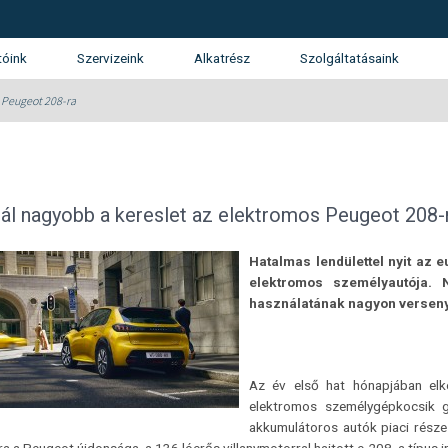
tóink
Szervizeink
Alkatrész
Szolgáltatásaink
tunk
SUZUKI márkaszerviz
Kárrendezés
s Peugeot 208-ra
álatunk
Gépjármű finanszírozás
ánlatkérés
Használtautó beszámítás
Opel
KGM (SsangYong)
Isuzu
nál nagyobb a kereslet az elektromos Peugeot 208-
Garancia és Assistance
Hatalmas lendülettel nyit az 
Flotta
elektromos személyautója.
használatának nagyon verseny
Az év első hat hónapjában elk
elektromos személygépkocsik gl
akkumulátoros autók piaci része