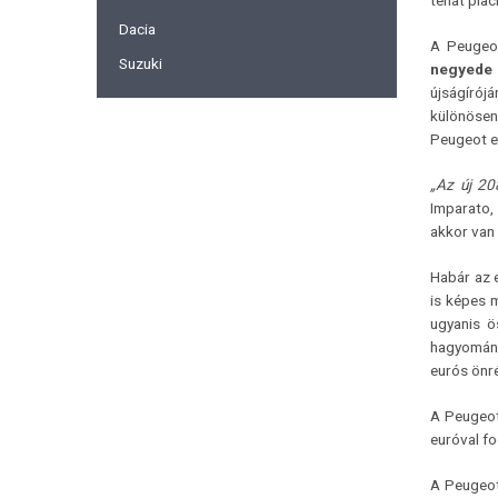
tehát piac
Dacia
A Peugeot
Suzuki
negyede 
újságírój
különösen
Peugeot e
„Az új 20
Imparato,
akkor van 
Habár az 
is képes m
ugyanis ö
hagyomány
eurós önr
A Peugeot
euróval fo
A Peugeot