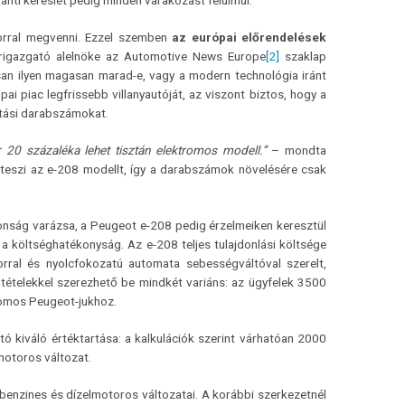
ránti kereslet pedig minden várakozást felülmúl.
torral megvenni. Ezzel szemben
az európai előrendelések
zérigazgató alelnöke az Automotive News Europe
[2]
szaklap
an ilyen magasan marad-e, vagy a modern technológia iránt
 piac legfrissebb villanyautóját, az viszont biztos, hogy a
rtási darabszámokat.
20 százaléka lehet tisztán elektromos modell.”
– mondta
 teszi az e-208 modellt, így a darabszámok növelésére csak
donság varázsa, a Peugeot e-208 pedig érzelmeiken keresztül
 a költséghatékonyság. Az e-208 teljes tulajdonlási költsége
orral és nyolcfokozatú automata sebességváltóval szerelt,
tételekkel szerezhető be mindkét variáns: az ügyfelek 3500
romos Peugeot-jukhoz.
ó kiváló értéktartása: a kalkulációk szerint várhatóan 2000
motoros változat.
benzines és dízelmotoros változatai. A korábbi szerkezetnél