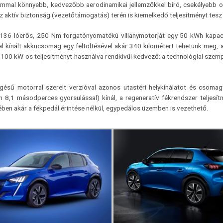
ammal könnyebb, kedvezőbb aerodinamikai jellemzőkkel bíró, csekélyebb ol
z aktív biztonság (vezetőtámogatás) terén is kiemelkedő teljesítményt tesz
136 lóerős, 250 Nm forgatónyomatékú villanymotorját egy 50 kWh kapaci
al kínált akkucsomag egy feltöltésével akár 340 kilométert tehetünk meg, 
 100 kW-os teljesítményt használva rendkívül kedvező: a technológiai szem
gésű motorral szerelt verzióval azonos utastéri helykínálatot és csom
n 8,1 másodperces gyorsulással) kínál, a regeneratív fékrendszer teljesít
ben akár a fékpedál érintése nélkül, egypedálos üzemben is vezethető.