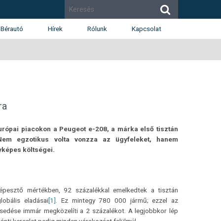
Bérautó
Hírek
Rólunk
Kapcsolat
Cégismertető
Budapest
Díjak
Budaörs
Munkatársak
Székesfehérvár
Renault
Dacia
ra
Karrier
európai piacokon a Peugeot e-208, a márka első tisztán
 Nem egzotikus volta vonzza az ügyfeleket, hanem
képes költségei.
épesztő mértékben, 92 százalékkal emelkedtek a tisztán
obális eladásai
[1]
. Ez mintegy 780 000 jármű; ezzel az
sedése immár megközelíti a 2 százalékot. A legjobbkor lép