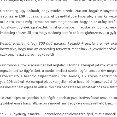
ra a Peugeot újdonsága, a 136 lóerős villanymotorral hajtott e-208, a típus i
 eredetileg úgy számolt, hogy minden tizedik 208-ast fogják villanymo
szól az e-208 típusra
, árulta el Jean-Philippe Imparato, a márka ve
ának. Korai volna még természetesen megmondani, hogy ez az arány tartós
 fogékony ügyfelek igyekeztek minél gyorsabban magukénak tudni az európai
lméletileg készen áll arra, hogy szükség esetén akár megkétszerezze a gyá
8-asból évente mintegy 300 000 darabot készülünk gyártani, ennek akár 
 hozzátéve, hogy már az eredetileg tervezett modellmix is jövedelmezővé
szükség, ha azt a piac megköveteli.
elektromos autók eladásaiban kétségtelenül fontos szerepet játszik az új
egszólítani az ügyfeleket, a modell mellett szóló, legfontosabb érv mégis
sszevethető a hasonló teljesítményű, 130 lóerős, 1,2 literes benzinmot
os 208-aséval. Az európai piacokon jellemzően hasonló finanszírozási fel
ész mellett nem egészen 400 eurós havi befizetéssel juthatnak hozzá elekt
 e-208 teljes tulajdonlási költségét azonban jóval kedvezőbbé teszi az aut
g többet érni a használtpiacon a modell, mint egy vele összevethető benzin
 e-208 ugyanúgy a márka új generációs padlólemezére épül, mint a modell 