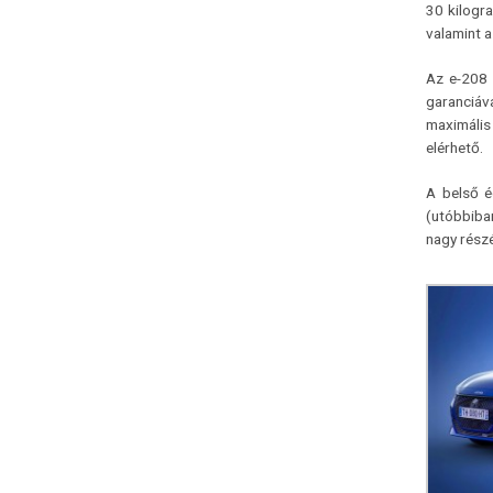
30 kilogr
valamint a
Az e-208 
garanciáv
maximális
elérhető.
A belső é
(utóbbiba
nagy részé