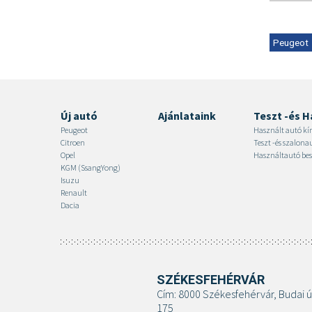
Peugeot
Új autó
Ajánlataink
Teszt -és H
Peugeot
Használt autó kí
Citroen
Teszt -és szalon
Opel
Használtautó bes
KGM (SsangYong)
Isuzu
Renault
Dacia
SZÉKESFEHÉRVÁR
Cím: 8000 Székesfehérvár, Budai ú
175