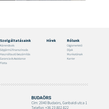
Szolgáltatásaink
Hírek
Rólunk
Kárrendezés
Cégismertető
Gépjármű finanszírozás
Díjak
Használtautó beszámítás
Munkatársak
Garancia és Assistance
Karrier
Flotta
BUDAÖRS
Cím: 2040 Budaörs, Garibaldi utca 1
Telefon: +36 23 802 822