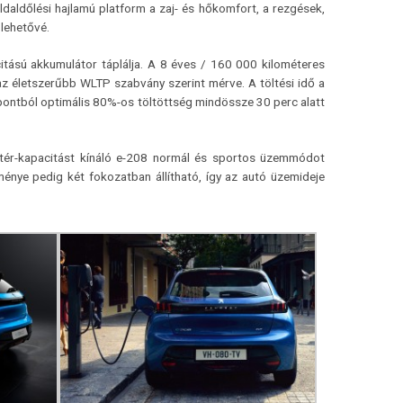
daldőlési hajlamú platform a zaj- és hőkomfort, a rezgések,
 lehetővé.
tású akkumulátor táplálja. A 8 éves / 160 000 kilométeres
az életszerűbb WLTP szabvány szerint mérve. A töltési idő a
pontból optimális 80%-os töltöttség mindössze 30 perc alatt
agtér-kapacitást kínáló e-208 normál és sportos üzemmódot
ménye pedig két fokozatban állítható, így az autó üzemideje