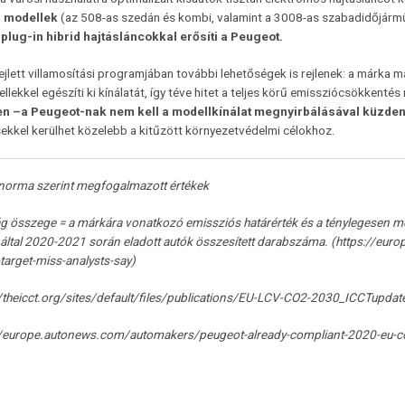
 modellek
(az 508-as szedán és kombi, valamint a 3008-as szabadidőjár
ó
plug-in hibrid hajtásláncokkal erősíti a Peugeot.
ejlett villamosítási programjában további lehetőségek is rejlenek: a márka
lekkel egészíti ki kínálatát, így téve hitet a teljes körű emissziócsökkentés m
en –a Peugeot-nak nem kell a modellkínálat megnyirbálásával küzden
ekkel kerülhet közelebb a kitűzött környezetvédelmi célokhoz.
orma szerint megfogalmazott értékek
g összege = a márkára vonatkozó emissziós határérték és a ténylegesen 
által 2020-2021 során eladott autók összesített darabszáma. (
https://eur
target-miss-analysts-say
)
//theicct.org/sites/default/files/publications/EU-LCV-CO2-2030_ICCTupda
//europe.autonews.com/automakers/peugeot-already-compliant-2020-eu-c