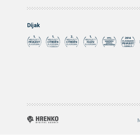
Díjak
M