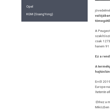
Opel
jövedelmé
KGM (SsangYong)
valójába
tömegétő
A Peugeot
szakítósz
csak 1273 
hanem 91 g
Ez a rend
A termékp
hajtáslán
Erről 201
Europe-na
hetente el
Ehhez a m
Miközben 