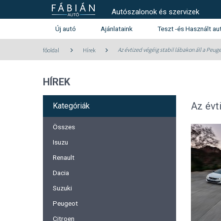
Autószalonok és szervizek
Új autó
Ajánlataink
Teszt -és Használt au
Használt autó kínála
Az évtized végéig stabil lábakon áll a Peu
főoldal
Hírek
Teszt -és szalonautó kín
HÍREK
Használtautó beszámítás aj
Peugeot
Citroen
Az évt
Kategóriák
Összes
Isuzu
Renault
Dacia
Suzuki
Peugeot
Citroen