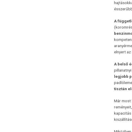
hajtásokka
ésszerűbb 
A függetl
(koromrés
benzinmo
kompetenci
aranyérmek
elnyert az
A belső é
pillanatn
legjobb p
padlóleme
tisztán e
Már most 
reményeit
kapacitás 
kiszállít
Miközben a