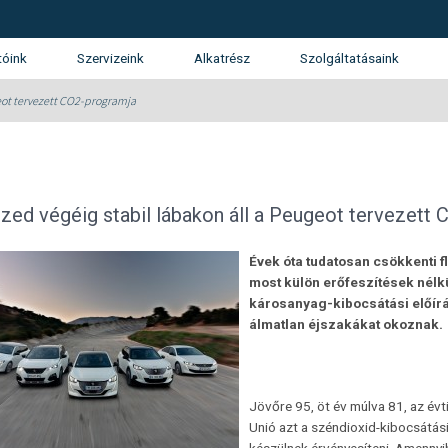
tóink
Szervizeink
Alkatrész
Szolgáltatásaink
tunk
SUZUKI márkaszerviz
Kárrendezés
geot tervezett CO2-programja
álatunk
Gépjármű finanszírozás
ánlatkérés
Használtautó beszámítás
Opel
KGM (SsangYong)
Isuzu
ized végéig stabil lábakon áll a Peugeot tervezett
Garancia és Assistance
Évek óta tudatosan csökkenti f
Flotta
most külön erőfeszítések nélkü
károsanyag-kibocsátási előírá
álmatlan éjszakákat okoznak.
Jövőre 95, öt év múlva 81, az év
Unió azt a széndioxid-kibocsátás