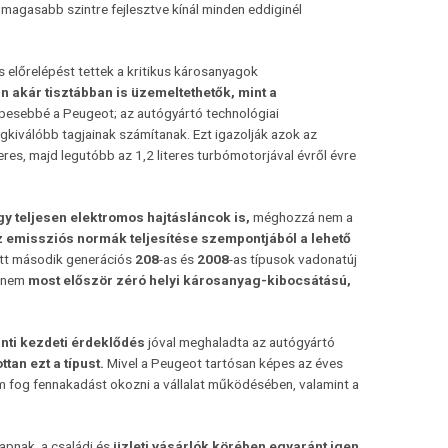
gmagasabb szintre fejlesztve kínál minden eddiginél
 előrelépést tettek a kritikus károsanyagok
 akár tisztábban is üzemeltethetők, mint a
épesebbé a Peugeot; az autógyártó technológiai
gkiválóbb tagjainak számítanak. Ezt igazolják azok az
eres, majd legutóbb az 1,2 literes turbómotorjával évről évre
y teljesen elektromos hajtásláncok is,
méghozzá nem a
 emissziós normák teljesítése szempontjából a lehető
tt második generációs
208
-as és
2008
-as típusok vadonatúj
hanem
most először zéró helyi károsanyag-kibocsátású,
ánti kezdeti érdeklődés
jóval meghaladta az autógyártó
tan ezt a típust.
Mivel a Peugeot tartósan képes az éves
em fog fennakadást okozni a vállalat működésében, valamint a
apnak, a családi és
üzleti vásárlók körében egyaránt igen