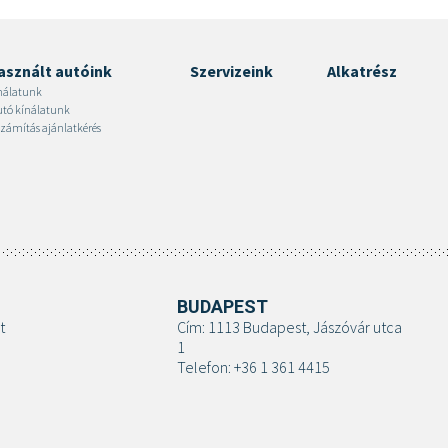
asznált autóink
Szervizeink
Alkatrész
nálatunk
autó kínálatunk
zámítás ajánlatkérés
BUDAPEST
t
Cím: 1113 Budapest, Jászóvár utca
1
Telefon: +36 1 361 4415