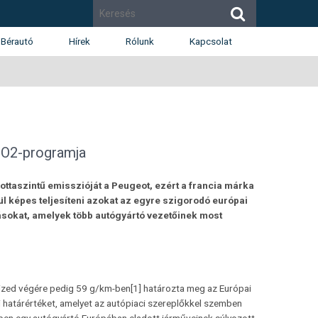
Bérautó
Hírek
Rólunk
Kapcsolat
Cégismertető
Budapest
Díjak
Budaörs
Munkatársak
Székesfehérvár
Renault
Dacia
 CO2-programja
Karrier
lottaszintű emisszióját a Peugeot, ezért a francia márka
l képes teljesíteni azokat az egyre szigorodó európai
sokat, amelyek több autógyártó vezetőinek most
tized végére pedig 59 g/km-ben[1] határozta meg az Európai
i határértéket, amelyet az autópiaci szereplőkkel szemben