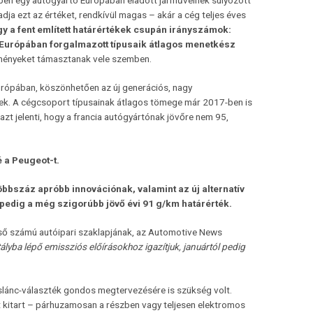
ben egy autógyártó Európában eladott járműveinek súlyozott
ja ezt az értéket, rendkívül magas – akár a cég teljes éves
gy a fent említett határértékek csupán irányszámok:
Európában forgalmazott típusaik átlagos menetkész
lményeket támasztanak vele szemben.
rópában, köszönhetően az új generációs, nagy
ek. A cégcsoport típusainak átlagos tömege már 2017-ben is
azt jelenti, hogy a francia autógyártónak jövőre nem 95,
é a Peugeot-t.
bbszáz apróbb innovációnak, valamint az új alternatív
pedig a még szigorúbb jövő évi 91 g/km határérték.
lső számú autóipari szaklapjának, az Automotive News
lyba lépő emissziós előírásokhoz igazítjuk, januártól pedig
áslánc-választék gondos megtervezésére is szükség volt.
 kitart – párhuzamosan a részben vagy teljesen elektromos