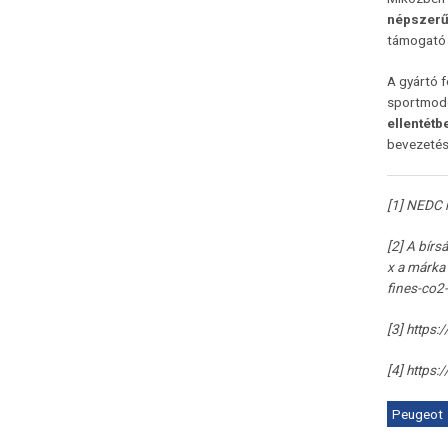
népszerű
támogat
A gyártó f
sportmodel
ellentétb
bevezetés
[1]
NEDC n
[2]
A bírsá
x a márka 
fines-co2-
[3]
https:
[4]
https:
Peugeot