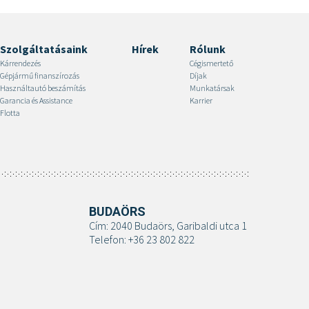
Szolgáltatásaink
Hírek
Rólunk
Kárrendezés
Cégismertető
Gépjármű finanszírozás
Díjak
Használtautó beszámítás
Munkatársak
Garancia és Assistance
Karrier
Flotta
BUDAÖRS
Cím: 2040 Budaörs, Garibaldi utca 1
Telefon: +36 23 802 822