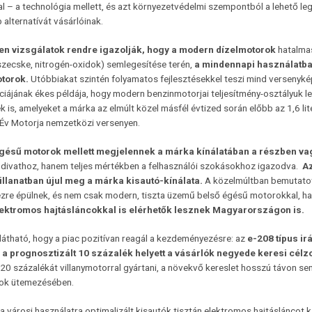
l – a technológia mellett, és azt környezetvédelmi szempontból a lehető le
alternatívát vásárlóinak.
en vizsgálatok rendre igazolják, hogy a modern dízelmotorok
hatalmas
zecske, nitrogén-oxidok) semlegesítése terén,
a mindennapi használatban
torok.
Utóbbiakat szintén folyamatos fejlesztésekkel teszi mind versenyk
ájának ékes példája, hogy modern benzinmotorjai teljesítmény-osztályuk le
 is, amelyeket a márka az elmúlt közel másfél évtized során előbb az 1,6 lit
 Év Motorja nemzetközi versenyen.
gésű motorok mellett megjelennek a márka kínálatában a részben vag
yi divathoz, hanem teljes mértékben a felhasználói szokásokhoz igazodva.
Az
illanatban újul meg a márka kisautó-kínálata.
A közelmúltban bemutato
zre épülnek, és nem csak modern, tiszta üzemű belső égésű motorokkal, 
lektromos hajtásláncokkal is elérhetők lesznek Magyarországon is.
látható, hogy a piac pozitívan reagál a kezdeményezésre: az
e-208 típus ir
,
a prognosztizált 10 százalék helyett a vásárlók negyede keresi célzot
20 százalékát villanymotorral gyártani, a növekvő kereslet hosszú távon s
ások ütemezésében.
 városi használatra optimalizált kisautók tisztán elektromos hajtásláncot k