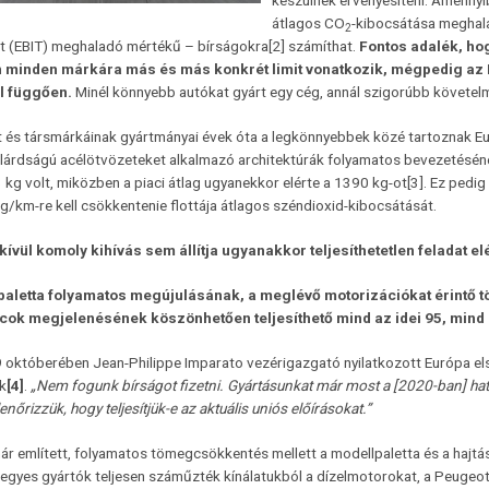
készülnek érvényesíteni. Amennyi
átlagos CO
-kibocsátása meghalad
2
t (EBIT) meghaladó mértékű – bírságokra[2] számíthat.
Fontos adalék, ho
n minden márkára más és más konkrét limit vonatkozik, mégpedig az 
l függően.
Minél könnyebb autókat gyárt egy cég, annál szigorúbb követe
 és társmárkáinak gyártmányai évek óta a legkönnyebbek közé tartoznak Eu
ilárdságú acélötvözeteket alkalmazó architektúrák folyamatos bevezetésén
kg volt, miközben a piaci átlag ugyanekkor elérte a 1390 kg-ot[3]. Ez pedig 
/km-re kell csökkentenie flottája átlagos széndioxid-kibocsátását.
kívül komoly kihívás sem állítja ugyanakkor teljesíthetetlen feladat el
aletta folyamatos megújulásának, a meglévő motorizációkat érintő tö
cok megjelenésének köszönhetően teljesíthető mind az idei 95, mind 
9 októberében Jean-Philippe Imparato vezérigazgató nyilatkozott Európa e
k
[4]
.
„Nem fogunk bírságot fizetni. Gyártásunkat már most a [2020-ban] hatá
lenőrizzük, hogy teljesítjük-e az aktuális uniós előírásokat.”
ár említett, folyamatos tömegcsökkentés mellett a modellpaletta és a hajt
egyes gyártók teljesen száműzték kínálatukból a dízelmotorokat, a Peugeot