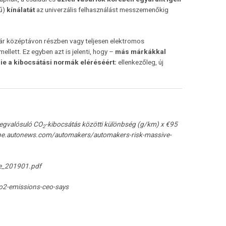
mű)
kínálatát
az univerzális felhasználást messzemenőkig
 már középtávon részben vagy teljesen elektromos
ellett. Ez egyben azt is jelenti, hogy –
más márkákkal
ie a kibocsátási normák eléréséért:
ellenkezőleg, új
megvalósuló CO
-kibocsátás közötti különbség (g/km) x €95
2
ope.autonews.com/automakers/automakers-risk-massive-
te_201901.pdf
o2-emissions-ceo-says