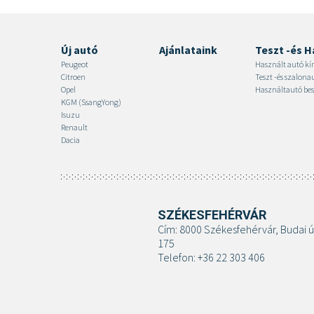
Új autó
Ajánlataink
Teszt -és H
Peugeot
Használt autó kí
Citroen
Teszt -és szalon
Opel
Használtautó bes
KGM (SsangYong)
Isuzu
Renault
Dacia
SZÉKESFEHÉRVÁR
Cím: 8000 Székesfehérvár, Budai ú
175
Telefon: +36 22 303 406