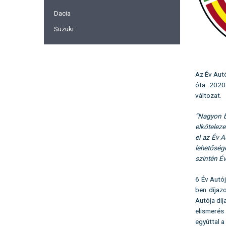
Dacia
Suzuki
Az Év Aut
óta. 2020
változat.
“Nagyon b
elkötelez
el az Év A
lehetőség
szintén Év
6 Év Autó
ben díjaz
Autója díj
elismerés
egyúttal a