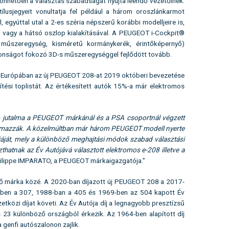
önhetően a választás szabadságát nyújta leendő vezetőinek.
ílusjegyeit vonultatja fel például a három oroszlánkarmot
egyúttal utal a 2-es széria népszerű korábbi modelljeire is,
el vagy a hátsó oszlop kialakításával. A PEUGEOT i-Cockpit®
 műszeregység, kisméretű kormánykerék, érintőképernyő)
tonságot fokozó 3D-s műszeregységgel fejlődött tovább.
meg Európában az új PEUGEOT 208-at 2019 októberi bevezetése
tési toplistát. Az értékesített autók 15%-a már elektromos
ltó jutalma a PEUGEOT márkánál és a PSA csoportnál végzett
jutalmazzák. A közelmúltban már három PEUGEOT modell nyerte
tégiáját, mely a különböző meghajtási módok szabad választási
hatnak az Év Autójává választott elektromos e-208 illetve a
hilippe IMPARATO, a PEUGEOT márkaigazgatója.”
ező márka közé. A 2020-ban díjazott új PEUGEOT 208 a 2017-
-ben a 307, 1988-ban a 405 és 1969-ben az 504 kapott Év
tközi díjat követi. Az Év Autója díj a legnagyobb presztízsű
s 23 különböző országból érkezik. Az 1964-ben alapított díj
 genfi autószalonon zajlik.