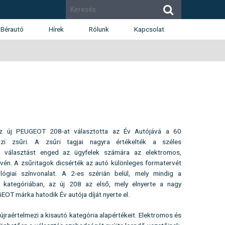
Bérautó
Hírek
Rólunk
Kapcsolat
Cégismertető
Budapest
Díjak
Budaörs
Munkatársak
Székesfehérvár
Renault
Dacia
Karrier
z új PEUGEOT 208-at választotta az Év Autójává a 60
özi zsűri. A zsűri tagjai nagyra értékelték a széles
d választást enged az ügyfelek számára az elektromos,
évén. A zsűritagok dicsérték az autó különleges formatervét
giai színvonalat. A 2-es szérián belül, mely mindig a
 kategóriában, az új 208 az első, mely elnyerte a nagy
GEOT márka hatodik Év autója díját nyerte el.
újraértelmezi a kisautó kategória alapértékeit. Elektromos és