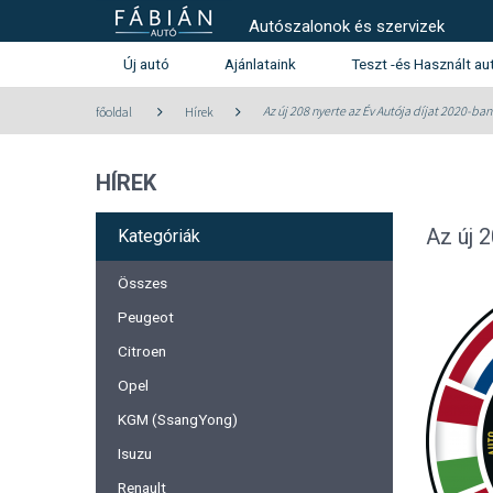
Autószalonok és szervizek
Új autó
Ajánlataink
Teszt -és Használt au
Használt autó kínála
Az új 208 nyerte az Év Autója díjat 2020-ban
főoldal
Hírek
Teszt -és szalonautó kín
HÍREK
Használtautó beszámítás aj
Peugeot
Citroen
Az új 
Kategóriák
Összes
Peugeot
Citroen
Opel
KGM (SsangYong)
Isuzu
Renault