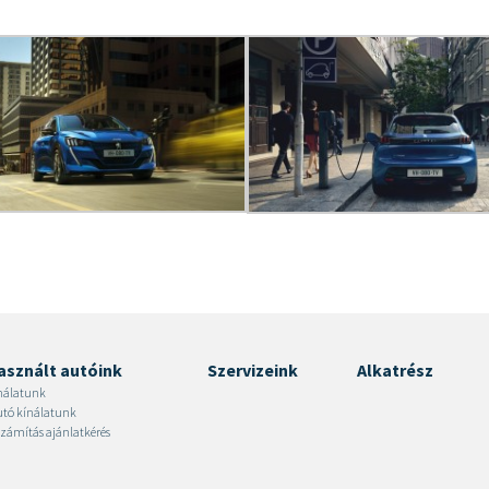
asznált autóink
Szervizeink
Alkatrész
nálatunk
autó kínálatunk
zámítás ajánlatkérés