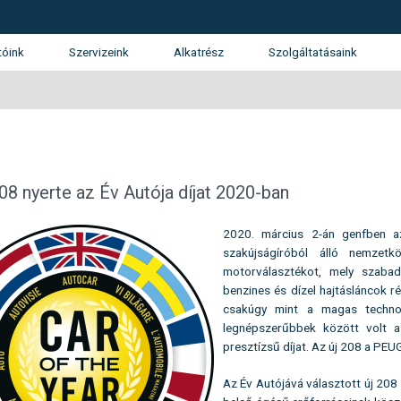
tóink
Szervizeink
Alkatrész
Szolgáltatásaink
tunk
SUZUKI márkaszerviz
Kárrendezés
álatunk
Gépjármű finanszírozás
ánlatkérés
Használtautó beszámítás
Opel
KGM (SsangYong)
Isuzu
208 nyerte az Év Autója díjat 2020-ban
Garancia és Assistance
2020. március 2-án genfben a
Flotta
szakújságíróból álló nemzetk
motorválasztékot, mely szaba
benzines és dízel hajtásláncok r
csakúgy mint a magas technoló
legnépszerűbbek között volt a
presztízsű díjat. Az új 208 a PEU
Az Év Autójává választott új 208 