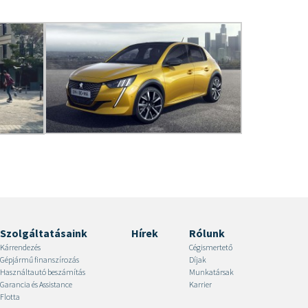
Szolgáltatásaink
Hírek
Rólunk
Kárrendezés
Cégismertető
Gépjármű finanszírozás
Díjak
Használtautó beszámítás
Munkatársak
Garancia és Assistance
Karrier
Flotta