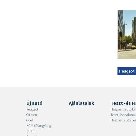
Peugeot
Új autó
Ajánlataink
Teszt -és H
Peugeot
Használt autó kí
Citroen
Teszt -és szalon
Opel
Használtautó bes
KGM (SsangYong)
Isuzu