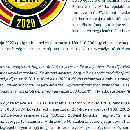
belső égésű erőforrásainak kösz
Formaterve a Márka legújabb st
formázó első LED lámpatestekkel, 
például a kerékjáratok betétjeiv
vezetőhely (magasra helyezett
különleges megjelenésű és a biz
ója 2020 egy igazi bestsellert jutalmazott. Már 110.000 ügyfél rendelte 
. február végén Franciaországban az új 208 vezeti a személyautó értékesí
üszke vagyok rá, hogy az új 208 elnyerte az Év autója díjat. Ez a díj mé
ett és kiváló munkának. Ez az első alkalom, hogy a 2-es széria modelljét 
utója díjat: az új 208, a 3008 és a 308! A díj visszaigazolja a márka stra
ét “Power of choice” helyezi előtérbe. Ügyfeleink immáron szabadon választ
 Autójává választott benzines vagy dízel 208 között!”
– Nyilatkozta Jean-P
ja győzelemével a PEUGEOT belépett a 3 legtöbb Év Autója díjjal rendelk
ott 3008 SUV-t követte, ezt megelőzően 2014-ben a kompakt 308, 2002
at. Az előkelő elismerés az új PEUGEOT 208-nak korábban megítélt 12 nemze
 az autógyártók számára. A díj zsűrije 60 szakértő autós újságíróból áll é
 legrégebbi ilyen jellegű megmérettetés, melynek díjkiosztója minden évben a