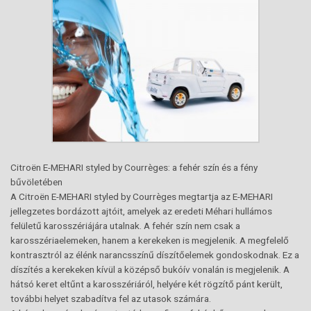
Citroën E-MEHARI styled by Courrèges: a fehér szín és a fény
bűvöletében
A Citroën E-MEHARI styled by Courrèges megtartja az E-MEHARI
jellegzetes bordázott ajtóit, amelyek az eredeti Méhari hullámos
felületű karosszériájára utalnak. A fehér szín nem csak a
karosszériaelemeken, hanem a kerekeken is megjelenik. A megfelelő
kontrasztról az élénk narancsszínű díszítőelemek gondoskodnak. Ez a
díszítés a kerekeken kívül a középső bukóív vonalán is megjelenik. A
hátsó keret eltűnt a karosszériáról, helyére két rögzítő pánt került,
további helyet szabadítva fel az utasok számára.