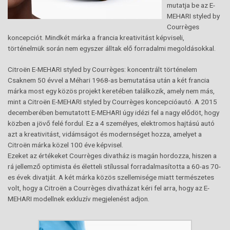
mutatja be az E-
MEHARI styled by
Courrèges
koncepciót. Mindkét márka a francia kreativitást képviseli,
történelmük során nem egyszer álltak elő forradalmi megoldásokkal.
Citroën E-MEHARI styled by Courrèges: koncentrált történelem
Csaknem 50 évvel a Méhari 1968-as bemutatása után a két francia
márka most egy közös projekt keretében találkozik, amely nem más,
mint a Citroën E-MEHARI styled by Courrèges koncepcióautó. A 2015
decemberében bemutatott E-MEHARI úgy idézi fel a nagy elődöt, hogy
közben a jövő felé fordul. Ez a 4 személyes, elektromos hajtású autó
azt a kreativitást, vidámságot és modernséget hozza, amelyet a
Citroën márka közel 100 éve képvisel.
Ezeket az értékeket Courrèges divatház is magán hordozza, hiszen a
rá jellemző optimista és életteli stílussal forradalmasította a 60-as 70-
es évek divatját. A két márka közös szellemisége miatt természetes
volt, hogy a Citroën a Courrèges divatházat kéri fel arra, hogy az E-
MEHARI modellnek exkluzív megjelenést adjon.