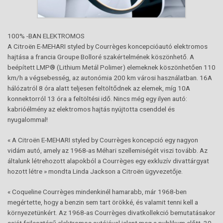
100% -BAN ELEKTROMOS
A Citroën E-MEHARI styled by Courrèges koncepcióautó elektromos
hajtása a francia Groupe Bolloré szakértelmének köszönhető. A
beépített LMP® (Lithium Metál Polimer) elemeknek köszönhetően 110
km/h a végsebesség, az autonómia 200 km városi használatban. 16A
hálózatról 8 óra alatt teljesen feltöltődnek az elemek, míg 10A
konnektorról 13 óra a feltöltési idő. Nincs még egy ilyen autó:
kabrióélmény az elektromos hajtás nyújtotta csenddel és
nyugalommal!
« A Citroën E-MEHARI styled by Courrèges koncepció egy nagyon
vidám autó, amely az 1968-as Méhari szellemiségét viszi tovább. Az
általunk létrehozott alapokból a Courrèges egy exkluzív divattárgyat
hozott létre » mondta Linda Jackson a Citroën ügyvezetője.
« Coqueline Courrèges mindenkinél hamarabb, már 1968-ben
megértette, hogy a benzin sem tart örökké, és valamit tenni kell a
környezetünkért. Az 1968-as Courrèges divatkollekció bemutatásakor
saját fejlesztésű elektromos autójával jelent meg a publikum előtt. 30