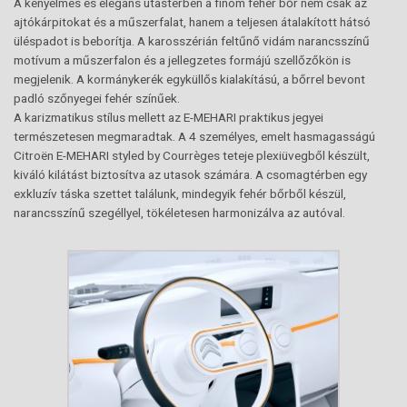
A kényelmes és elegáns utastérben a finom fehér bőr nem csak az
ajtókárpitokat és a műszerfalat, hanem a teljesen átalakított hátsó
üléspadot is beborítja. A karosszérián feltűnő vidám narancsszínű
motívum a műszerfalon és a jellegzetes formájú szellőzőkön is
megjelenik. A kormánykerék egyküllős kialakítású, a bőrrel bevont
padló szőnyegei fehér színűek.
A karizmatikus stílus mellett az E-MEHARI praktikus jegyei
természetesen megmaradtak. A 4 személyes, emelt hasmagasságú
Citroën E-MEHARI styled by Courrèges teteje plexiüvegből készült,
kiváló kilátást biztosítva az utasok számára. A csomagtérben egy
exkluzív táska szettet találunk, mindegyik fehér bőrből készül,
narancsszínű szegéllyel, tökéletesen harmonizálva az autóval.