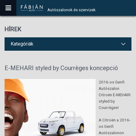
Autószalonok és szervizek
HÍREK
Kategóriák
E-MEHARI styled by Courrèges koncepció
2016-os Genfi
Autószalon
Citroën E-MEHARI
styled by
Courrèges!
A Citroën a 2016-
os Genfi
Autószalonon