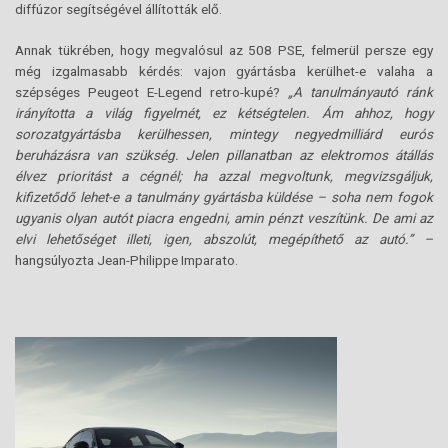
diffúzor segítségével állították elő.
Annak tükrében, hogy megvalósul az 508 PSE, felmerül persze egy
még izgalmasabb kérdés: vajon gyártásba kerülhet-e valaha a
szépséges Peugeot E-Legend retro-kupé?
„A tanulmányautó ránk
irányította a világ figyelmét, ez kétségtelen. Ám ahhoz, hogy
sorozatgyártásba kerülhessen, mintegy negyedmilliárd eurós
beruházásra van szükség. Jelen pillanatban az elektromos átállás
élvez prioritást a cégnél; ha azzal megvoltunk, megvizsgáljuk,
kifizetődő lehet-e a tanulmány gyártásba küldése – soha nem fogok
ugyanis olyan autót piacra engedni, amin pénzt veszítünk. De ami az
elvi lehetőséget illeti, igen, abszolút, megépíthető az autó.” –
hangsúlyozta Jean-Philippe Imparato.