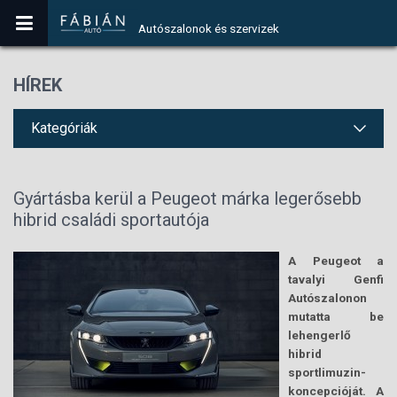
Autószalonok és szervizek
HÍREK
Kategóriák
Gyártásba kerül a Peugeot márka legerősebb
hibrid családi sportautója
A Peugeot a
tavalyi Genfi
Autószalonon
mutatta be
lehengerlő
hibrid
sportlimuzin-
koncepcióját. A