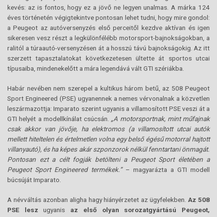
kevés: az is fontos, hogy ez a jövő ne legyen unalmas. A márka 124
éves történetén végigtekintve pontosan lehet tudni, hogy mire gondol:
a Peugeot az autóversenyzés első perceitől kezdve aktívan és igen
sikeresen vesz részt a legkülönfélébb motorsport-bajnokságokban, a
ralitól a túraautó-versenyzésen át a hosszú távú bajnokságokig. Az itt
szerzett tapasztalatokat következetesen ültette át sportos utcai
típusaiba, mindenekelőtt a mára legendává vált GTI szériákba.
Habár nevében nem szerepel a kultikus három betű, az 508 Peugeot
Sport Engineered (PSE) ugyanennek a nemes vérvonalnak a közvetlen
leszármazottja: Imparato szerint ugyanis a villamosított PSE veszi át a
GTI helyét a modellkínálat csúcsán.
„A motorsportnak, mint műfajnak
csak akkor van jövője, ha elektromos (a villamosított utcai autók
mellett hiteltelen és értelmetlen volna egy belső égésű motorral hajtott
villanyautó), és ha képes akár szponzorok nélkül fenntartani önmagát.
Pontosan ezt a célt fogják betölteni a Peugeot Sport életében a
Peugeot Sport Engineered termékek.”
– magyarázta a GTI modell
búcsúját Imparato.
A névváltás azonban aligha hagy hiányérzetet az ügyfelekben.
Az 508
PSE lesz
ugyanis
az első olyan sorozatgyártású Peugeot,