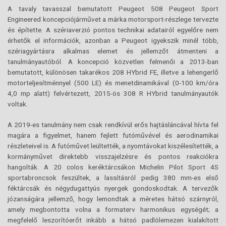
A tavaly tavasszal bemutatott Peugeot 508 Peugeot Sport
Engineered koncepciójárművet a márka motorsport-részlege tervezte
és építette. A szériaverzió pontos technikai adatairól egyelőre nem
érhetők el információk, azonban a Peugeot igyekszik minél több,
szériagyártásra alkalmas elemet és jellemzőt átmenteni a
tanulmányautóból. A koncepció közvetlen felmenői a 2013-ban
bemutatott, különösen takarékos 208 HYbrid FE, illetve a lehengerlő
motorteljesítménnyel (500 LE) és menetdinamikával (0-100 km/óra
4,0 mp alatt) felvértezett, 2015-ös 308 R HYbrid tanulmányautók
voltak.
A 2019-es tanulmány nem csak rendkívül erős hajtásláncával hívta fel
magára a figyelmet, hanem fejlett futóművével és aerodinamikai
részleteivel is. A futóművet leültették, a nyomtávokat kiszélesítették, a
kormányművet direktebb visszajelzésre és pontos reakciókra
hangolták. A 20 colos keréktárcsákon Michelin Pilot Sport 4S
sportabroncsok feszültek, a lassításról pedig 380 mm-es első
féktárcsák és négydugattyús nyergek gondoskodtak. A tervezők
józanságára jellemző, hogy lemondtak a méretes hátsó szárnyról,
amely megbontotta volna a formaterv harmonikus egységét; a
megfelelő leszorítóerőt inkább a hátsó padlólemezen kialakított