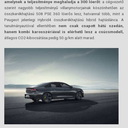
amelynek a teljesítménye meghaladja a 300 lóerőt:
a cégvezető
szerint nagyobb teljesítményű villanymotorjainak köszönhetően az
összkerékhajtású 508 PSE 360 lóerős lesz, hatvannal több, mint a
Peugeot jelenlegi Hybrid4 összkerékhajtású hibrid hajtáslánca. A
tanulmányautóval ellentétben
nem csak csapott hátú szedán,
hanem kombi karosszériával is elérhető lesz a csúcsmodell,
átlagos CO2-kibocsátása pedig 50 g/km alatt marad.