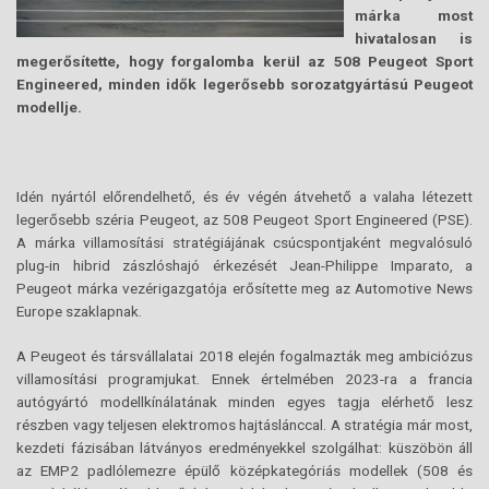
márka most
hivatalosan is
megerősítette, hogy forgalomba kerül az 508 Peugeot Sport
Engineered, minden idők legerősebb sorozatgyártású Peugeot
modellje.
Idén nyártól előrendelhető, és év végén átvehető a valaha létezett
legerősebb széria Peugeot, az 508 Peugeot Sport Engineered (PSE).
A márka villamosítási stratégiájának csúcspontjaként megvalósuló
plug-in hibrid zászlóshajó érkezését Jean-Philippe Imparato, a
Peugeot márka vezérigazgatója erősítette meg az Automotive News
Europe szaklapnak.
A Peugeot és társvállalatai 2018 elején fogalmazták meg ambiciózus
villamosítási programjukat. Ennek értelmében 2023-ra a francia
autógyártó modellkínálatának minden egyes tagja elérhető lesz
részben vagy teljesen elektromos hajtáslánccal. A stratégia már most,
kezdeti fázisában látványos eredményekkel szolgálhat: küszöbön áll
az EMP2 padlólemezre épülő középkategóriás modellek (508 és