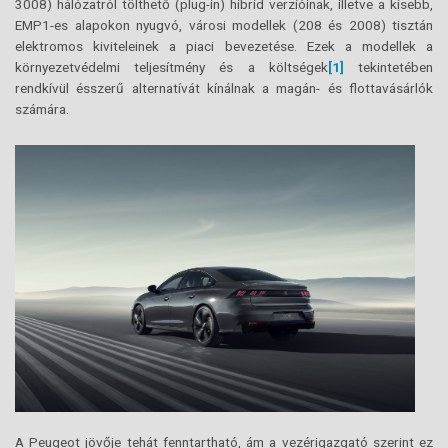
3008) hálózatról tölthető (plug-in) hibrid verzióinak, illetve a kisebb,
EMP1-es alapokon nyugvó, városi modellek (208 és 2008) tisztán
elektromos kiviteleinek a piaci bevezetése. Ezek a modellek a
környezetvédelmi teljesítmény és a költségek
[1]
tekintetében
rendkívül ésszerű alternatívát kínálnak a magán- és flottavásárlók
számára.
A Peugeot jövője tehát fenntartható, ám a vezérigazgató szerint ez