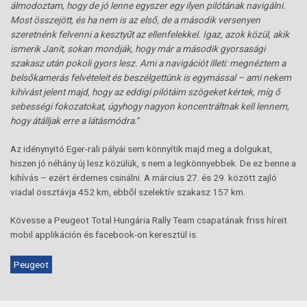
álmodoztam, hogy de jó lenne egyszer egy ilyen pilótának navigálni.
Most összejött, és ha nem is az első, de a második versenyen
szeretnénk felvenni a kesztyűt az ellenfelekkel. Igaz, azok közül, akik
ismerik Janit, sokan mondják, hogy már a második gyorsasági
szakasz után pokoli gyors lesz. Ami a navigációt illeti: megnéztem a
belsőkamerás felvételeit és beszélgettünk is egymással – ami nekem
kihívást jelent majd, hogy az eddigi pilótáim szögeket kértek, míg ő
sebességi fokozatokat, úgyhogy nagyon koncentráltnak kell lennem,
hogy átálljak erre a látásmódra.
”
Az idénynyitó Eger-rali pályái sem könnyítik majd meg a dolgukat,
hiszen jó néhány új lesz közülük, s nem a legkönnyebbek. De ez benne a
kihívás – ezért érdemes csinálni. A március 27. és 29. között zajló
viadal össztávja 452 km, ebből szelektív szakasz 157 km.
Kövesse a Peugeot Total Hungária Rally Team csapatának friss híreit
mobil applikáción és facebook-on keresztül is.
Peugeot