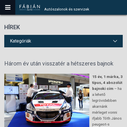
Autószalonok és szervizek
HÍREK
Kategóriák
Három év után visszatér a hétszeres bajnok
15 év, 1 márka, 3
típus, 4 abszolút
bajnoki cím
– ha
a lehető
legrövidebben
akarnánk
mérleget vonni
ifjabb Tóth János
peugeot-s