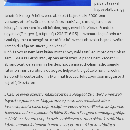
pályafutásával
kapcsolatban, így
tehetnénk meg. A hétszeres abszolút bajnok, aki 2000-ben
versenyzett először az oroszlános márkával, s most, három év
kihagyás után nem is volt kérdés, hogy mivel tér vissza. A márka
ugyanaz (Peugeot), a típus új (208 T16 R5) – számára legalábbis az.
Csakúgy, mint a navigátor: az idén a kétszeres abszolút bajnok Szőke
Tamás diktálja az itinert „Janikának”.
Kihívásokban nem lesz hiány, mint ahogy valószínűleg improvizációban
sem – de a rali erről szól, éppen ettől szép. A páros nem kerget hiú
ábrándokat, de az nem is kérdés, hogy a második-harmadik bajnoki
futamon már szeretne a dobogós helyekért, a győzelemért harcolni.
Ez derült ki csütörtökön, a Mammut Bevásárlóközpontban megtartott
sajtótájékoztatón.
„
Tizenöt évvel ezelőtt mutatkozott be a Peugeot 206 WRC a nemzeti
bajnokságokban, és Magyarország azon szerencsések közé
tartozott, ahol a hazai bajnokságban versenybe szállhatott az újonnan
fejlesztett autó – nyilatkozta Bálint Zsófia, a Peugeot márkaigazgatója.
– 2000-es év nem csupán azért emlékezetes, mert akkor kezdődött a
közös munkánk Janival, hanem azért is, mert akkor kezdődött a