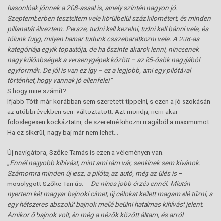
hasonlóak jönnek a 208-assal is, amely szintén nagyon jó.
Szeptemberben teszteltem vele körülbelül száz kilométert, és minden
pillanatát élveztem. Persze, tudni kell kezelni, tudni kell bánni vele, és
tőlünk függ, milyen hamar tudunk összebarátkozni vele. A 208-as
kategóriája egyik topautója, de ha őszinte akarok lenni, nincsenek
nagy különbségek a versenygépek között – az R5-ösök nagyjából
egyformák. De jól is van ez így – ez a legjobb, ami egy pilótával
történhet, hogy vannak jó ellenfelei.
”
S hogy mire számít?
Ifjabb Tóth már korábban sem szeretett tippelni, s ezen a jó szokásán
az utóbbi években sem változtatott. Azt mondja, nem akar
fölöslegesen kockáztatni, de szeretné kihozni magából a maximumot.
Ha ez sikerül, nagy baj már nem lehet…
Új navigátora, Szőke Tamás is ezen a véleményen van.
„
Ennél nagyobb kihívást, mint ami rám vár, senkinek sem kívánok.
Számomra minden új lesz, a pilóta, az autó, még az ülés is
–
mosolygott Szőke Tamás. –
De nincs jobb érzés ennél. Miután
nyertem két magyar bajnoki címet, új célokat kellett magam elé tűzni, s
egy hétszeres abszolút bajnok mellé beülni hatalmas kihívást jelent.
Amikor ő bajnok volt, én még a nézők között álltam, és arról