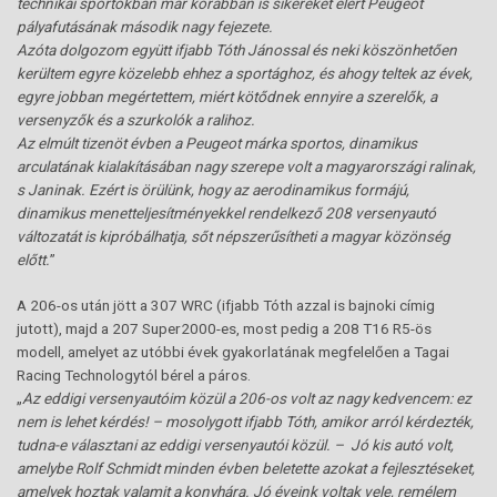
technikai sportokban már korábban is sikereket elért Peugeot
pályafutásának második nagy fejezete.
Azóta dolgozom együtt ifjabb Tóth Jánossal és neki köszönhetően
kerültem egyre közelebb ehhez a sportághoz, és ahogy teltek az évek,
egyre jobban megértettem, miért kötődnek ennyire a szerelők, a
versenyzők és a szurkolók a ralihoz.
Az elmúlt tizenöt évben a Peugeot márka sportos, dinamikus
arculatának kialakításában nagy szerepe volt a magyarországi ralinak,
s Janinak. Ezért is örülünk, hogy az aerodinamikus formájú,
dinamikus menetteljesítményekkel rendelkező 208 versenyautó
változatát is kipróbálhatja, sőt népszerűsítheti a magyar közönség
előtt.
”
A 206-os után jött a 307 WRC (ifjabb Tóth azzal is bajnoki címig
jutott), majd a 207 Super2000-es, most pedig a 208 T16 R5-ös
modell, amelyet az utóbbi évek gyakorlatának megfelelően a Tagai
Racing Technologytól bérel a páros.
„
Az eddigi versenyautóim közül a 206-os volt az nagy kedvencem: ez
nem is lehet kérdés! – mosolygott ifjabb Tóth, amikor arról kérdezték,
tudna-e választani az eddigi versenyautói közül. – Jó kis autó volt,
amelybe Rolf Schmidt minden évben beletette azokat a fejlesztéseket,
amelyek hoztak valamit a konyhára. Jó éveink voltak vele, remélem