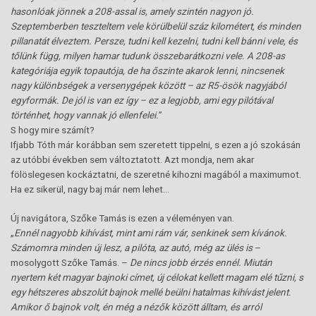
hasonlóak jönnek a 208-assal is, amely szintén nagyon jó.
Szeptemberben teszteltem vele körülbelül száz kilométert, és minden
pillanatát élveztem. Persze, tudni kell kezelni, tudni kell bánni vele, és
tőlünk függ, milyen hamar tudunk összebarátkozni vele. A 208-as
kategóriája egyik topautója, de ha őszinte akarok lenni, nincsenek
nagy különbségek a versenygépek között – az R5-ösök nagyjából
egyformák. De jól is van ez így – ez a legjobb, ami egy pilótával
történhet, hogy vannak jó ellenfelei.
”
S hogy mire számít?
Ifjabb Tóth már korábban sem szeretett tippelni, s ezen a jó szokásán
az utóbbi években sem változtatott. Azt mondja, nem akar
fölöslegesen kockáztatni, de szeretné kihozni magából a maximumot.
Ha ez sikerül, nagy baj már nem lehet…
Új navigátora, Szőke Tamás is ezen a véleményen van.
„
Ennél nagyobb kihívást, mint ami rám vár, senkinek sem kívánok.
Számomra minden új lesz, a pilóta, az autó, még az ülés is
–
mosolygott Szőke Tamás. –
De nincs jobb érzés ennél. Miután
nyertem két magyar bajnoki címet, új célokat kellett magam elé tűzni, s
egy hétszeres abszolút bajnok mellé beülni hatalmas kihívást jelent.
Amikor ő bajnok volt, én még a nézők között álltam, és arról