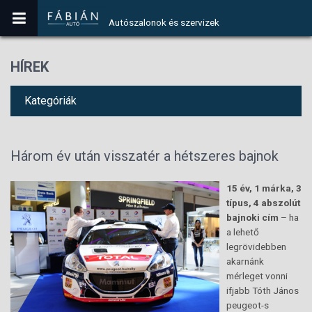
Autószalonok és szervizek
HÍREK
Kategóriák
Három év után visszatér a hétszeres bajnok
15 év, 1 márka, 3
típus, 4 abszolút
bajnoki cím
– ha
a lehető
legrövidebben
akarnánk
mérleget vonni
ifjabb Tóth János
peugeot-s