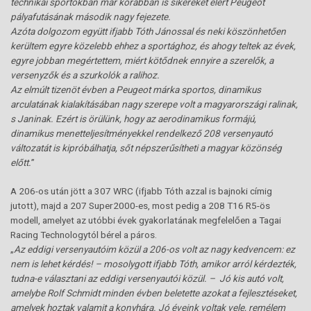
technikai sportokban már korábban is sikereket elért Peugeot
pályafutásának második nagy fejezete.
Azóta dolgozom együtt ifjabb Tóth Jánossal és neki köszönhetően
kerültem egyre közelebb ehhez a sportághoz, és ahogy teltek az évek,
egyre jobban megértettem, miért kötődnek ennyire a szerelők, a
versenyzők és a szurkolók a ralihoz.
Az elmúlt tizenöt évben a Peugeot márka sportos, dinamikus
arculatának kialakításában nagy szerepe volt a magyarországi ralinak,
s Janinak. Ezért is örülünk, hogy az aerodinamikus formájú,
dinamikus menetteljesítményekkel rendelkező 208 versenyautó
változatát is kipróbálhatja, sőt népszerűsítheti a magyar közönség
előtt.
”
A 206-os után jött a 307 WRC (ifjabb Tóth azzal is bajnoki címig
jutott), majd a 207 Super2000-es, most pedig a 208 T16 R5-ös
modell, amelyet az utóbbi évek gyakorlatának megfelelően a Tagai
Racing Technologytól bérel a páros.
„
Az eddigi versenyautóim közül a 206-os volt az nagy kedvencem: ez
nem is lehet kérdés! – mosolygott ifjabb Tóth, amikor arról kérdezték,
tudna-e választani az eddigi versenyautói közül. – Jó kis autó volt,
amelybe Rolf Schmidt minden évben beletette azokat a fejlesztéseket,
amelyek hoztak valamit a konyhára. Jó éveink voltak vele, remélem