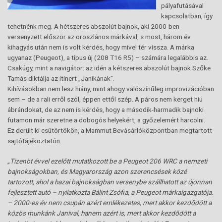
pályafutásával
kapcsolatban, így
tehetnénk meg. A hétszeres abszolút bajnok, aki 2000-ben
versenyzett először az oroszlános márkával, s most, három év
kihagyás után nem is volt kérdés, hogy mivel tér vissza. A márka
ugyanaz (Peugeot), a típus új (208 T16 R5) – számára legalábbis az.
Csakúgy, mint a navigátor: az idén a kétszeres abszolút bajnok Szőke
Tamás diktálja az itinert „Janikának”.
Kihívásokban nem lesz hiány, mint ahogy valószínűleg improvizációban
sem – de a rali erről szól, éppen ettől szép. A páros nem kerget hiú
ábrándokat, de az nem is kérdés, hogy a második-harmadik bajnoki
futamon már szeretne a dobogós helyekért, a győzelemért harcolni.
Ez derült ki csütörtökön, a Mammut Bevásárlóközpontban megtartott
sajtótájékoztatón.
„
Tizenöt évvel ezelőtt mutatkozott be a Peugeot 206 WRC a nemzeti
bajnokságokban, és Magyarország azon szerencsések közé
tartozott, ahol a hazai bajnokságban versenybe szállhatott az újonnan
fejlesztett autó – nyilatkozta Bálint Zsófia, a Peugeot márkaigazgatója.
– 2000-es év nem csupán azért emlékezetes, mert akkor kezdődött a
közös munkánk Janival, hanem azért is, mert akkor kezdődött a