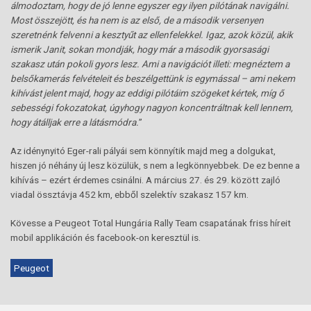
álmodoztam, hogy de jó lenne egyszer egy ilyen pilótának navigálni.
Most összejött, és ha nem is az első, de a második versenyen
szeretnénk felvenni a kesztyűt az ellenfelekkel. Igaz, azok közül, akik
ismerik Janit, sokan mondják, hogy már a második gyorsasági
szakasz után pokoli gyors lesz. Ami a navigációt illeti: megnéztem a
belsőkamerás felvételeit és beszélgettünk is egymással – ami nekem
kihívást jelent majd, hogy az eddigi pilótáim szögeket kértek, míg ő
sebességi fokozatokat, úgyhogy nagyon koncentráltnak kell lennem,
hogy átálljak erre a látásmódra.
”
Az idénynyitó Eger-rali pályái sem könnyítik majd meg a dolgukat,
hiszen jó néhány új lesz közülük, s nem a legkönnyebbek. De ez benne a
kihívás – ezért érdemes csinálni. A március 27. és 29. között zajló
viadal össztávja 452 km, ebből szelektív szakasz 157 km.
Kövesse a Peugeot Total Hungária Rally Team csapatának friss híreit
mobil applikáción és facebook-on keresztül is.
Peugeot