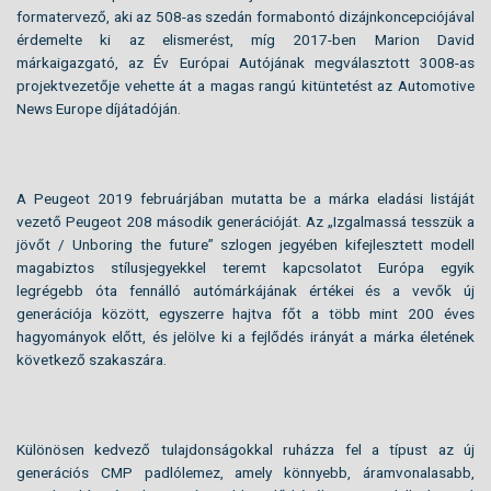
formatervező, aki az 508-as szedán formabontó dizájnkoncepciójával
érdemelte ki az elismerést, míg 2017-ben Marion David
márkaigazgató, az Év Európai Autójának megválasztott 3008-as
projektvezetője vehette át a magas rangú kitüntetést az Automotive
News Europe díjátadóján.
A Peugeot 2019 februárjában mutatta be a márka eladási listáját
vezető Peugeot 208 második generációját. Az „Izgalmassá tesszük a
jövőt / Unboring the future” szlogen jegyében kifejlesztett modell
magabiztos stílusjegyekkel teremt kapcsolatot Európa egyik
legrégebb óta fennálló autómárkájának értékei és a vevők új
generációja között, egyszerre hajtva főt a több mint 200 éves
hagyományok előtt, és jelölve ki a fejlődés irányát a márka életének
következő szakaszára.
Különösen kedvező tulajdonságokkal ruházza fel a típust az új
generációs CMP padlólemez, amely könnyebb, áramvonalasabb,