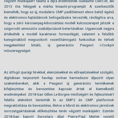
végzett munkájáért találta a díjra érdemesnek Guillaume Clerc-et, aki
2013 óta felügyeli a márka kisautó-programját. A szerkesztők
kiemelték, hogy az új, moduláris CMP padlólemezt eleve belső égésű
és elektromos hajtásláncok befogadására tervezték, rávilágítva arra,
hogy a zéró károsanyag-kibocsátású modell kulcsszerepet játszik a
szigorodó emissziós szabályozások betartásában. Ugyancsak nagyra
értékelték a modell karakteres formavilágát, valamint a felsőbb
kategóriákból megszokott vezetőtámogató funkciókat és térbeli
megjelenítést kínáló, új generációs Peugeot i-Cockpit
műszeregységet.
Az átfogó iparági hírekkel, elemzésekkel és előrejelzésekkel szolgáló,
digitálisan terjesztett havilap sorban harmadszor díjazott olyan
szakembereket, akik a Peugeot új generációs termékeinek
kifejlesztése és bevezetése kapcsán értek el kiemelkedő
eredményeket. 2018-ban Gilles Le Borgne minőségért és fejlesztésért
felelős alelnököt tüntették ki az EMP2 és CMP platformok
megvalósítása és bevezetése, illetve a hibrid és elektromos járművek
sorozatgyártásának előkészítése terén végzett munkájáért. Szintén
2018-ban kapott Eurostars díjat Pierre-Paul Mattei vezető