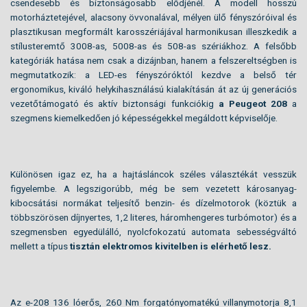
csendesebb és biztonságosabb elődjénél. A modell hosszú
motorháztetejével, alacsony övvonalával, mélyen ülő fényszóróival és
plasztikusan megformált karosszériájával harmonikusan illeszkedik a
stílusteremtő 3008-as, 5008-as és 508-as szériákhoz. A felsőbb
kategóriák hatása nem csak a dizájnban, hanem a felszereltségben is
megmutatkozik: a LED-es fényszóróktól kezdve a belső tér
ergonomikus, kiváló helykihasználású kialakításán át az új generációs
vezetőtámogató és aktív biztonsági funkciókig
a Peugeot 208
a
szegmens kiemelkedően jó képességekkel megáldott képviselője.
Különösen igaz ez, ha a hajtásláncok széles választékát vesszük
figyelembe. A legszigorúbb, még be sem vezetett károsanyag-
kibocsátási normákat teljesítő benzin- és dízelmotorok (köztük a
többszörösen díjnyertes, 1,2 literes, háromhengeres turbómotor) és a
szegmensben egyedülálló, nyolcfokozatú automata sebességváltó
mellett a típus
tisztán elektromos kivitelben is elérhető lesz.
Az e-208 136 lóerős, 260 Nm forgatónyomatékú villanymotorja 8,1