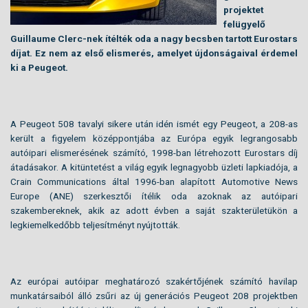
projektet
felügyelő
Guillaume Clerc-nek ítélték oda a nagy becsben tartott Eurostars
díjat. Ez nem az első elismerés, amelyet újdonságaival érdemel
ki a Peugeot.
A Peugeot 508 tavalyi sikere után idén ismét egy Peugeot, a 208-as
került a figyelem középpontjába az Európa egyik legrangosabb
autóipari elismerésének számító, 1998-ban létrehozott Eurostars díj
átadásakor. A kitüntetést a világ egyik legnagyobb üzleti lapkiadója, a
Crain Communications által 1996-ban alapított Automotive News
Europe (ANE) szerkesztői ítélik oda azoknak az autóipari
szakembereknek, akik az adott évben a saját szakterületükön a
legkiemelkedőbb teljesítményt nyújtották.
Az európai autóipar meghatározó szakértőjének számító havilap
munkatársaiból álló zsűri az új generációs Peugeot 208 projektben