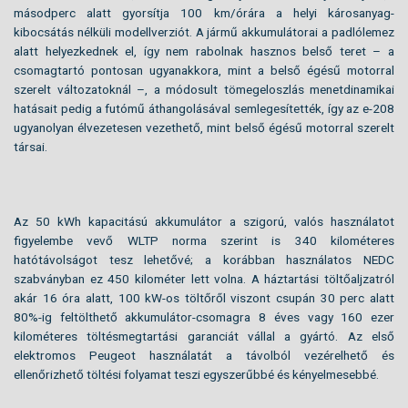
másodperc alatt gyorsítja 100 km/órára a helyi károsanyag-
kibocsátás nélküli modellverziót. A jármű akkumulátorai a padlólemez
alatt helyezkednek el, így nem rabolnak hasznos belső teret – a
csomagtartó pontosan ugyanakkora, mint a belső égésű motorral
szerelt változatoknál –, a módosult tömegeloszlás menetdinamikai
hatásait pedig a futómű áthangolásával semlegesítették, így az e-208
ugyanolyan élvezetesen vezethető, mint belső égésű motorral szerelt
társai.
Az 50 kWh kapacitású akkumulátor a szigorú, valós használatot
figyelembe vevő WLTP norma szerint is 340 kilométeres
hatótávolságot tesz lehetővé; a korábban használatos NEDC
szabványban ez 450 kilométer lett volna. A háztartási töltőaljzatról
akár 16 óra alatt, 100 kW-os töltőről viszont csupán 30 perc alatt
80%-ig feltölthető akkumulátor-csomagra 8 éves vagy 160 ezer
kilométeres töltésmegtartási garanciát vállal a gyártó. Az első
elektromos Peugeot használatát a távolból vezérelhető és
ellenőrizhető töltési folyamat teszi egyszerűbbé és kényelmesebbé.