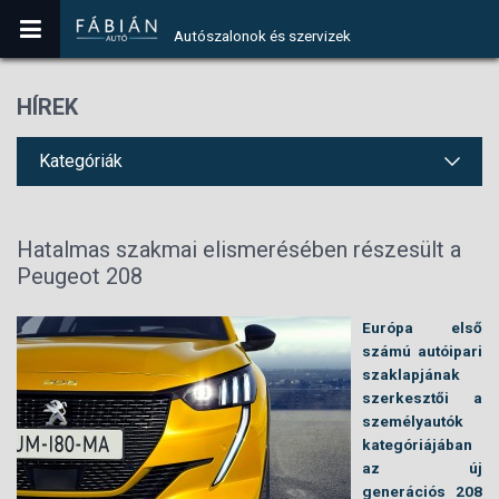
Autószalonok és szervizek
HÍREK
Kategóriák
Hatalmas szakmai elismerésében részesült a
Peugeot 208
Európa első
számú autóipari
szaklapjának
szerkesztői a
személyautók
kategóriájában
az új
generációs 208