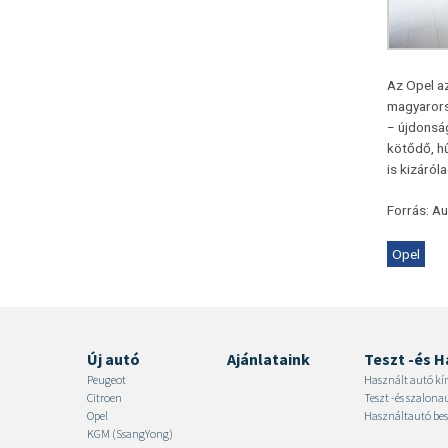
Az Opel az
magyarors
− újdonsá
kötődő, hű
is kizáról
Forrás: A
Opel
Új autó
Ajánlataink
Teszt -és H
Peugeot
Használt autó kí
Citroen
Teszt -és szalon
Opel
Használtautó bes
KGM (SsangYong)