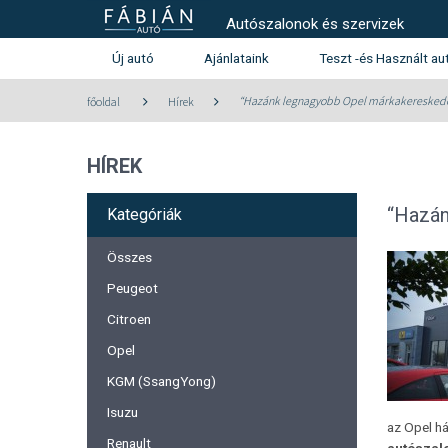
Autószalonok és szervizek
Új autó
Ajánlataink
Teszt -és Használt au
Használt autó kínála
“Hazánk legnagyobb Opel márkakereskedé
főoldal
Hírek
Teszt -és szalonautó kín
HÍREK
Használtautó beszámítás aj
Peugeot
Citroen
“Hazán
Kategóriák
Összes
Peugeot
Citroen
Opel
KGM (SsangYong)
Isuzu
az Opel há
Renault