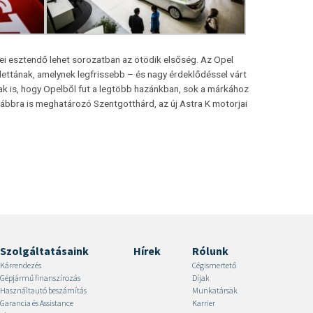
dei esztendő lehet sorozatban az ötödik elsőség. Az Opel
ttának, amelynek legfrissebb – és nagy érdeklődéssel várt
ak is, hogy Opelből fut a legtöbb hazánkban, sok a márkához
vábbra is meghatározó Szentgotthárd, az új Astra K motorjai
Szolgáltatásaink
Hírek
Rólunk
Kárrendezés
Cégismertető
Gépjármű finanszírozás
Díjak
Használtautó beszámítás
Munkatársak
Garancia és Assistance
Karrier