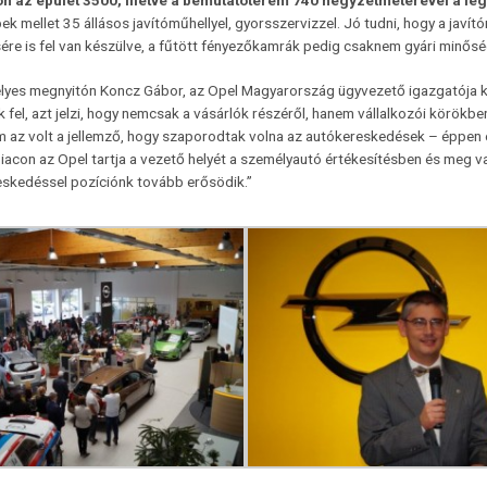
on az épület 3500, illetve a bemutatóterem 740 négyzetméterével a 
k mellet 35 állásos javítóműhellyel, gyorsszervizzel. Jó tudni, hogy a jav
ére is fel van készülve, a fűtött fényezőkamrák pedig csaknem gyári minős
lyes megnyitón Koncz Gábor, az Opel Magyarország ügyvezető igazgatója k
 fel, azt jelzi, hogy nemcsak a vásárlók részéről, hanem vállalkozói körökben
m az volt a jellemző, hogy szaporodtak volna az autókereskedések – éppen e
iacon az Opel tartja a vezető helyét a személyautó értékesítésben és meg 
skedéssel pozíciónk tovább erősödik.”