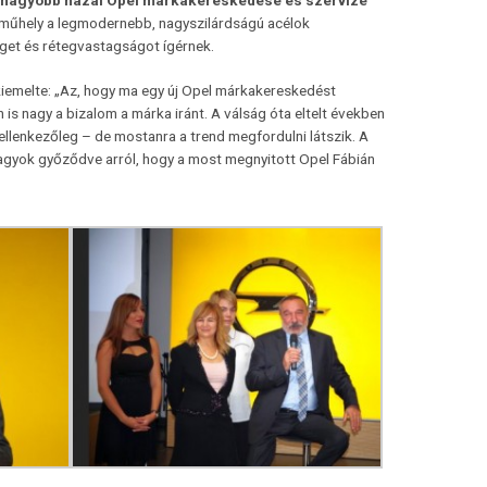
legnagyobb hazai Opel márkakereskedése és szervize
ítóműhely a legmodernebb, nagyszilárdságú acélok
éget és rétegvastagságot ígérnek.
iemelte: „Az, hogy ma egy új Opel márkakereskedést
 is nagy a bizalom a márka iránt. A válság óta eltelt években
llenkezőleg – de mostanra a trend megfordulni látszik. A
vagyok győződve arról, hogy a most megnyitott Opel Fábián