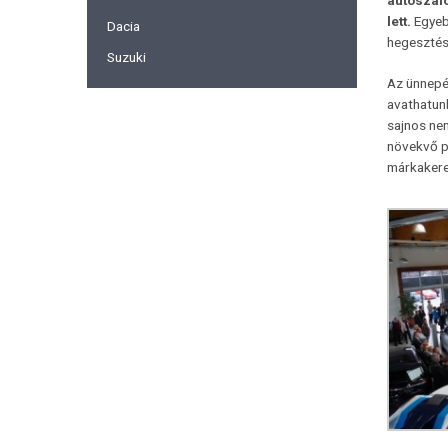
autószal
lett.
Egyebe
Dacia
hegesztés
Suzuki
Az ünnepé
avathatunk
sajnos ne
növekvő p
márkakere