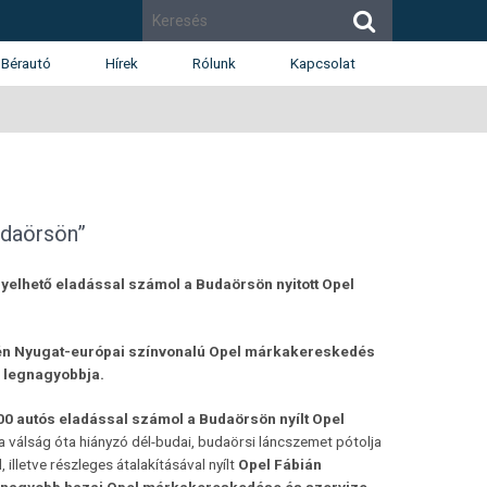
Bérautó
Hírek
Rólunk
Kapcsolat
Cégismertető
Budapest
Díjak
Budaörs
Munkatársak
Székesfehérvár
Renault
Dacia
udaörsön”
Karrier
yelhető eladással számol a Budaörsön nyitott Opel
én Nyugat-európai színvonalú Opel márkakereskedés
g legnagyobbja.
000 autós eladással számol a Budaörsön nyílt Opel
 a válság óta hiányzó dél-budai, budaörsi láncszemet pótolja
lletve részleges átalakításával nyílt
Opel Fábián