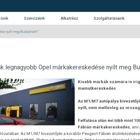
tóink
Szervizeink
Alkatrész
Szolgáltatásaink
tunk
SUZUKI márkaszerviz
Kárrendezés
se nyílt meg Budaörsön”
álatunk
Gépjármű finanszírozás
ánlatkérés
Használtautó beszámítás
Opel
KGM (SsangYong)
Isuzu
k legnagyobb Opel márkakereskedése nyílt meg B
Garancia és Assistance
Kisebb márkák számára is irig
Flotta
mamutkereskedés
Az M1/M7 autópálya kivezetőj
nyílt, nem mellesleg az orszá
Felfutása után évi több mint 1
Fábián márkakereskedés
, ami
lózatában. Az M1/M7 kivezetőjén a korábbi Peugeot Fábián átcímkézésével, i