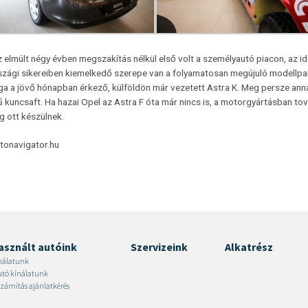
 elmúlt négy évben megszakítás nélkül első volt a személyautó piacon, az i
zági sikereiben kiemelkedő szerepe van a folyamatosan megújuló modellpale
ga a jövő hónapban érkező, külföldön már vezetett Astra K. Meg persze ann
 kuncsaft. Ha hazai Opel az Astra F óta már nincs is, a motorgyártásban to
ag ott készülnek.
utonavigator.hu
asznált autóink
Szervizeink
Alkatrész
nálatunk
autó kínálatunk
zámítás ajánlatkérés