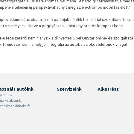
l vezérigazgatója, Dr. Karl-Thomas Neumann. “Az eddigi hátrányokat, a maga
pera-e teljesen új perspektívákat nyit meg az elektromos mobilitás előtt.”
apos akkumulátorokat a jármű padlójába építik be, ezáltal szokatlanul hely
l öt személynek, illetve a poggyásznak, mint egy ötajtós kompakt kocsi.
e fedélzetéről nem hiányzik a díjnyertes Opel OnStar online- és szolgáltatás
nt-rendszer sem, amely jól integrálja az autóba az okostelefonok világát.
asznált autóink
Szervizeink
Alkatrész
nálatunk
autó kínálatunk
zámítás ajánlatkérés