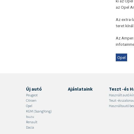
ki az Ope
az Opel Am
Az extra-l
teret kíná
Az Ampera-
infotainme
Opel
Új autó
Ajánlataink
Teszt -és H
Peugeot
Használt autó kí
Citroen
Teszt -és szalon
Opel
Használtautó bes
KGM (SsangYong)
Isuzu
Renault
Dacia