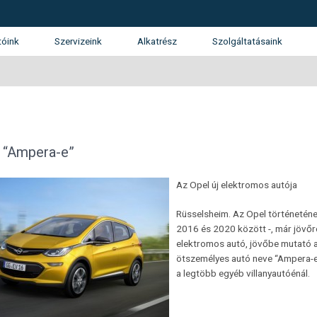
tóink
Szervizeink
Alkatrész
Szolgáltatásaink
tunk
SUZUKI márkaszerviz
Kárrendezés
álatunk
Gépjármű finanszírozás
ánlatkérés
Használtautó beszámítás
Opel
KGM (SsangYong)
Isuzu
 “Ampera-e”
Garancia és Assistance
Az Opel új elektromos autója
Flotta
Rüsselsheim. Az Opel történeténe
2016 és 2020 között -, már jövőr
elektromos autó, jövőbe mutató ak
ötszemélyes autó neve “Ampera-e”.
a legtöbb egyéb villanyautóénál.