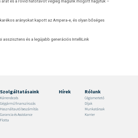
s árat és a rövid hatótávot végleg magunk mögött hagytuk –
takarékos arányokat kapott az Ampera-e, és olyan bőséges
i asszisztens és a legújabb generációs IntelliLink
Szolgáltatásaink
Hírek
Rólunk
Kárrendezés
Cégismertető
Gépjármű finanszírozás
Díjak
Használtautó beszámítás
Munkatársak
Garancia és Assistance
Karrier
Flotta