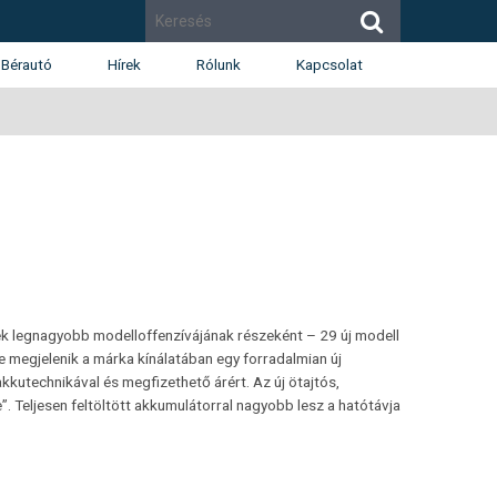
Bérautó
Hírek
Rólunk
Kapcsolat
Cégismertető
Budapest
Díjak
Budaörs
Munkatársak
Székesfehérvár
Renault
Dacia
Karrier
k legnagyobb modelloffenzívájának részeként – 29 új modell
e megjelenik a márka kínálatában egy forradalmian új
kutechnikával és megfizethető árért. Az új ötajtós,
 Teljesen feltöltött akkumulátorral nagyobb lesz a hatótávja