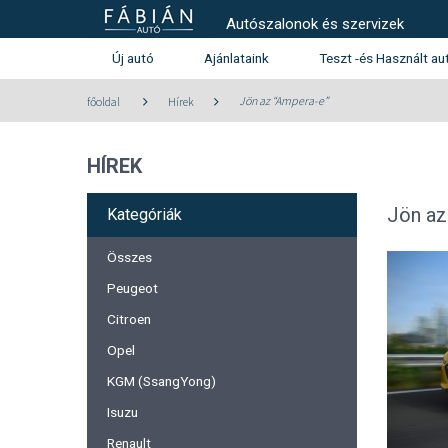
Autószalonok és szervizek
Új autó
Ajánlataink
Teszt -és Használt au
Használt autó kínála
Jön az “Ampera-e”
főoldal
Hírek
Teszt -és szalonautó kín
HÍREK
Használtautó beszámítás aj
Peugeot
Citroen
Jön az
Kategóriák
Összes
Peugeot
Citroen
Opel
KGM (SsangYong)
Isuzu
Renault