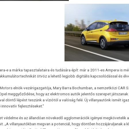
era-e a márka tapasztalataira és tudására épít: már a 2011-es Ampera is m
akkumulátortechnikát ötvöz a lehető legjobb digitális kapcsolódással és él
 Motors elnök-vezérigazgatója, Mary Barra Bochumban, a nemzetközi CAR Sz
Opel meggyőződése, hogy az elektromos autók jelentős szerepet játszanak 
val döntő lépést teszünk a víziótól a valóság felé. Új villanyautónk ismét ig
 innovatív fejlesztéseket.”
et védelme és az állandóan növekedő agglomerációk igényei megkövetelik a
áit. „A villanyautókban megvan a potenciál, hogy döntően hozzájáruljanak a