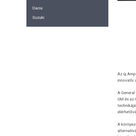
Dacia
Suzuki
Az új Amp
innovatív 
A General
GM és az 
technikájá
elérhetővé
A környez
alternatív