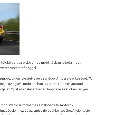
érföldkő volt az elektromos mobilitásban. Utóda most
vezetes vezethetőséggel.
impóziumon jelentette be az új Opel Ampera-e érkezését: “A
majd az egyéni mobilitásban. Az Ampera-e iránymutató
azolja az Opel elkötelezettségét, hogy széles körben tegyen
 mobilizáció új formáit és a belsőégésű motorok
 klímavédelemhez és az emisszió csökkentéséhez”, jelentette