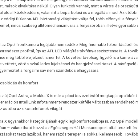
t, mások elvakítása nélkül. Olyan funkciói vannak, mint a városi és országúti
bal oldali közlekedésre, valamint a beparkolási és a megállási mód. Az utóbb
z eddigi BiXenon-AFL biztonsági világítást váltja fel, több előnnyel: a fén
zemet, nincs szükség állítómechanizmusra a fényszóróban, illetve gyorsabb 
ul az Opel frontkamera legújabb nemzedéke. Még finomabb felbontásából és
srendszer profitál, így az AFL LED világítás távfény-asszisztense is. A to
se még többféle jelzést ismer fel. A követési távolság figyelő is a kameráva
 vetített, vörös színű ledes kijelzéssel és hangjelzéssel riaszt. A sávfigyelő 6
igyelmeztet a forgalmi sáv nem szándékos elhagyására.
pcsolódás és komfort
z új Opel Astra, a Mokka X is már a piaci bevezetéstől megkapja opcióként a
enerációs IntelliLink infotainment-rendszer kétféle változatban rendelhető
z autóba az okostelefonok világát.
ka X ugyanakkor kategóriájának egyik legkomfortosabbja is. Az Opel mode
óan – választható hozzá az Egészséges Hát Munkacsoport által tesztelt és 
zásokat teszi lazábbá, hanem rázós terepen is sokkal kellemesebb. További k