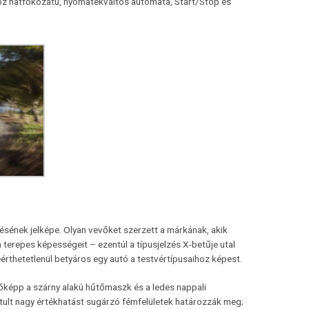
oz hatfokozatú, nyomatékváltós automata, Start/Stop és
ésének jelképe. Olyan vevőket szerzett a márkának, akik
 terepes képességeit – ezentúl a típusjelzés X-betűje utal
eérthetetlenül betyáros egy autó a testvértípusaihoz képest.
főképp a szárny alakú hűtőmaszk és a ledes nappali
tisztult nagy értékhatást sugárzó fémfelületek határozzák meg;