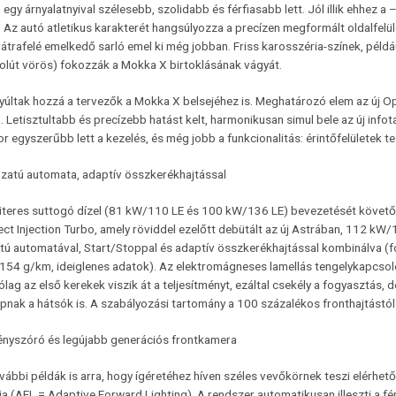
egy árnyalatnyival szélesebb, szolidabb és férfiasabb lett. Jól illik ehhez a
Az autó atletikus karakterét hangsúlyozza a precízen megformált oldalfelület
hátrafelé emelkedő sarló emel ki még jobban. Friss karosszéria-színek, pél
olút vörös) fokozzák a Mokka X birtoklásának vágyát.
yúltak hozzá a tervezők a Mokka X belsejéhez is. Meghatározó elem az új Op
. Letisztultabb és precízebb hatást kelt, harmonikusan simul bele az új info
 egyszerűbb lett a kezelés, és még jobb a funkcionalitás: érintőfelületek 
ozatú automata, adaptív összkerékhajtással
 literes suttogó dízel (81 kW/110 LE és 100 kW/136 LE) bevezetését követő
ect Injection Turbo, amely röviddel ezelőtt debütált az új Astrában, 112 kW/
tú automatával, Start/Stoppal és adaptív összkerékhajtással kombinálva (fo
154 g/km, ideiglenes adatok). Az elektromágneses lamellás tengelykapcsolók
ólag az első kerekek viszik át a teljesítményt, ezáltal csekély a fogyasztás, 
nak a hátsók is. A szabályozási tartomány a 100 százalékos fronthajtástól 
ényszóró és legújabb generációs frontkamera
ábbi példák is arra, hogy ígéretéhez híven széles vevőkörnek teszi elérhető
a (AFL = Adaptive Forward Lighting). A rendszer automatikusan illeszti a fén