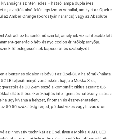
 – kívánságra szintén ledes – hátsó lámpa dupla íves
 is, az ajtók alsó felén egy izmos vonallal, amelyet az Opelre
dául az Amber Orange (borostyán narancs) vagy az Absolute
el Astráéhoz hasonló műszerfal, amelynek vízszintesebb lett
tainment-generáció hét- és nyolccolos érintőképernyője.
tesznek fölöslegessé sok kapcsolót és szabályzót.
en a benzines oldalon is bővült az Opel-SUV hajtóműkínálata.
152 LE teljesítményű variánsként hajtja a Mokka X-et,
gyasztás és CO2-emisszió a kombinált ciklus szerint: 6,6
kal ellátott összkerékhajtás intelligens és hatékony: száraz
de ha úgy kívánja a helyzet, finoman és észrevehetetlenül
az 50:50 százalékig terjed, például vizes vagy havas úton.
vé az innovatív technikát az Opel. Ilyen a Mokka X AFL LED
ykévét a forgalmi helyzethez, és a lehető legjobban világítja