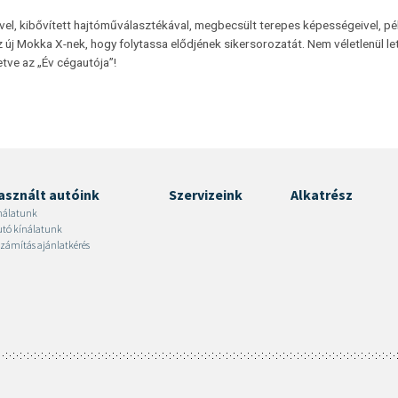
vel, kibővített hajtóműválasztékával, megbecsült terepes képességeivel, p
új Mokka X-nek, hogy folytassa elődjének sikersorozatát. Nem véletlenül l
letve az „Év cégautója”!
asznált autóink
Szervizeink
Alkatrész
nálatunk
autó kínálatunk
zámítás ajánlatkérés