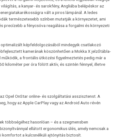
 világítás, a kanyar- és sarokfény, Angliába belépéskor az
i energiatakarékosságra vált a piros lámpánál. A ledes
ydiódák természetesebb színben mutatják a környezetet, ami
és precízebb a fénycsóva reagálása a forgalmi és környezeti
 optimalizált képfeldolgozásából mindegyik csatlakozó
vábbfejlesztett kamerának köszönhetően a Mokka X jelzőtábla-
l működik, a frontális ütközési figyelmeztetés pedig már a
0 kilométer per óra fölött aktív, és szintén fénnyel, illetve
z Opel OnStar online- és szolgáltatási asszisztenst. A
 meg, hogy az Apple CarPlay vagy az Android Auto révén
llek többségéhez hasonlóan – és a szegmensben
bizonyítvánnyal ellátott ergonomikus ülés, amely nemcsak a
omfortot a kulcsnélküli ajtónyitás biztosít.