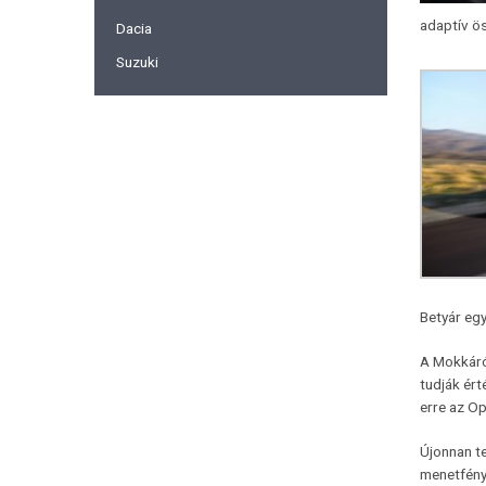
adaptív ös
Dacia
Suzuki
Betyár egy
A Mokkáról
tudják ért
erre az Op
Újonnan te
menetfény 