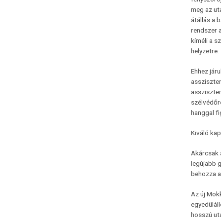
meg az uta
átállás a 
rendszer a
kíméli a s
helyzetre.
Ehhez jár
assziszten
assziszten
szélvédőre
hanggal f
Kiváló ka
Akárcsak a
legújabb g
behozza a
Az új Mok
egyedüláll
hosszú uta