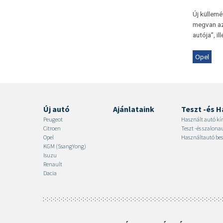
Új küllemé
megvan az 
autója”, il
Opel
Új autó
Ajánlataink
Teszt -és H
Peugeot
Használt autó kí
Citroen
Teszt -és szalon
Opel
Használtautó bes
KGM (SsangYong)
Isuzu
Renault
Dacia