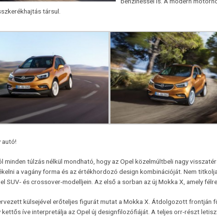
benzinessel is. A modern motorh
szkerékhajtás társul.
 autó!
 minden túlzás nélkül mondható, hogy az Opel közelmúltbeli nagy visszatér
ékelni a vagány forma és az értékhordozó design kombinációját. Nem titkolja
el SUV- és crossover-modelljein. Az első a sorban az új Mokka X, amely félr
rvezett külsejével erőteljes figurát mutat a Mokka X. Átdolgozott frontján 
kettős íve interpretálja az Opel új designfilozófiáját. A teljes orr-részt le