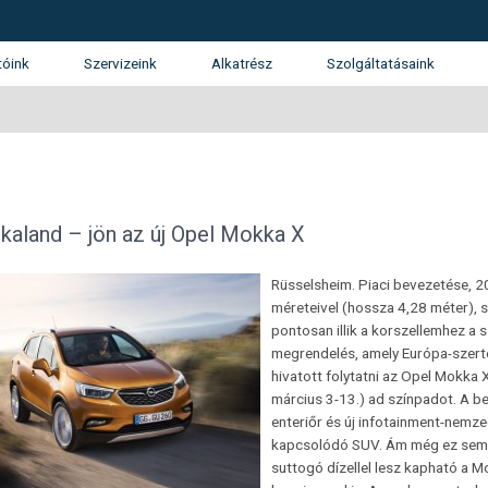
tóink
Szervizeink
Alkatrész
Szolgáltatásaink
tunk
SUZUKI márkaszerviz
Kárrendezés
álatunk
Gépjármű finanszírozás
ánlatkérés
Használtautó beszámítás
Opel
KGM (SsangYong)
Isuzu
a kaland – jön az új Opel Mokka X
Garancia és Assistance
Rüsselsheim. Piaci bevezetése, 
Flotta
méreteivel (hossza 4,28 méter), 
pontosan illik a korszellemhez a 
megrendelés, amely Európa-szerte
hivatott folytatni az Opel Mokka 
március 3-13.) ad színpadot. A be
enteriőr és új infotainment-nemze
kapcsolódó SUV. Ám még ez sem mi
suttogó dízellel lesz kapható a 