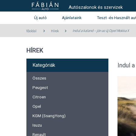
Autószalonok és szervizek
Új autó
Ajánlataink
Teszt -és Használt au
Használt autó kínála
Indul a kaland – jön az új Opel Mokka X
főoldal
Hírek
Teszt -és szalonautó kín
HÍREK
Használtautó beszámítás aj
Peugeot
Citroen
Indul 
Kategóriák
Összes
Peugeot
Citroen
Opel
KGM (SsangYong)
Isuzu
Renault