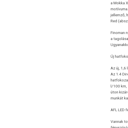
a Mokka X 
motívuma. 
jellemző, 
Red (absz
Finoman n
a tagolása
Ugyanakkor
Új hatfok
Az új, 1,6
Az 1.4 Dir
hatfokoza
l/100 km, 
úton kizár
munkát kap
AFL LED f
Vannak tov
fényszórój