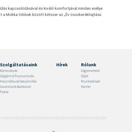
éldás kapcsolódásával és kiváló komfortjával minden esélye
ett a Mokka többek között kétszer az „Év összkerékhajtású
Szolgáltatásaink
Hírek
Rólunk
Kárrendezés
Cégismertető
Gépjármű finanszírozás
Díjak
Használtautó beszámítás
Munkatársak
Garancia és Assistance
Karrier
Flotta