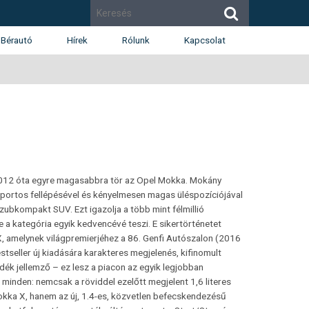
Bérautó
Hírek
Rólunk
Kapcsolat
Cégismertető
Budapest
Díjak
Budaörs
Munkatársak
Székesfehérvár
Renault
Dacia
Karrier
2012 óta egyre magasabbra tör az Opel Mokka. Mokány
sportos fellépésével és kényelmesen magas üléspozíciójával
szubkompakt SUV. Ezt igazolja a több mint félmillió
 a kategória egyik kedvencévé teszi. E sikertörténetet
X, amelynek világpremierjéhez a 86. Genfi Autószalon (2016
stseller új kiadására karakteres megjelenés, kifinomult
dék jellemző – ez lesz a piacon az egyik legjobban
nden: nemcsak a röviddel ezelőtt megjelent 1,6 literes
Mokka X, hanem az új, 1.4-es, közvetlen befecskendezésű