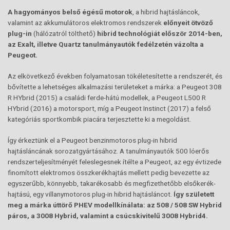
A hagyományos belső égésű motorok
, a hibrid hajtásláncok,
valamint az akkumulátoros elektromos rendszerek
előnyeit ötvöző
plug-in
(hálózatról tölthető)
hibrid technológiát először 2014-ben,
az Exalt, illetve Quartz tanulmányautók fedélzetén vázolta a
Peugeot.
Az elkövetkező években folyamatosan tökéletesítette a rendszerét, és
bővítette a lehetséges alkalmazási területeket a márka: a Peugeot 308
R HYbrid (2015) a családi ferde-hátú modellek, a Peugeot L500 R
HYbrid (2016) a motorsport, míg a Peugeot Instinct (2017) a felső
kategóriás sportkombik piacára terjesztette ki a megoldást.
Így érkeztünk el a Peugeot benzinmotoros plug-in hibrid
hajtásláncának sorozatgyártásához. A tanulmányautók 500 lóerős
rendszerteljesítményét feleslegesnek ítélte a Peugeot, az egy évtizede
finomított elektromos összkerékhajtás mellett pedig bevezette az
egyszerűbb, könnyebb, takarékosabb és megfizethetőbb elsőkerék-
hajtású, egy villanymotoros plug-in hibrid hajtásláncot.
Így született
meg a márka úttörő PHEV modellkínálata: az 508 / 508 SW Hybrid
páros, a 3008 Hybrid, valamint a csúcskivitelű 3008 Hybrid4.