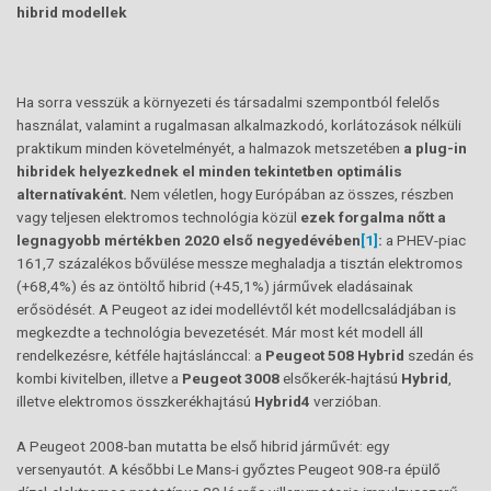
hibrid modellek
Ha sorra vesszük a környezeti és társadalmi szempontból felelős
használat, valamint a rugalmasan alkalmazkodó, korlátozások nélküli
praktikum minden követelményét, a halmazok metszetében
a plug-in
hibridek helyezkednek el minden tekintetben optimális
alternatívaként.
Nem véletlen, hogy Európában az összes, részben
vagy teljesen elektromos technológia közül
ezek forgalma nőtt a
legnagyobb mértékben 2020 első negyedévében
[1]
:
a PHEV-piac
161,7 százalékos bővülése messze meghaladja a tisztán elektromos
(+68,4%) és az öntöltő hibrid (+45,1%) járművek eladásainak
erősödését. A Peugeot az idei modellévtől két modellcsaládjában is
megkezdte a technológia bevezetését. Már most két modell áll
rendelkezésre, kétféle hajtáslánccal: a
Peugeot 508 Hybrid
szedán és
kombi kivitelben, illetve a
Peugeot 3008
elsőkerék-hajtású
Hybrid
,
illetve elektromos összkerékhajtású
Hybrid4
verzióban.
A Peugeot 2008-ban mutatta be első hibrid járművét: egy
versenyautót. A későbbi Le Mans-i győztes Peugeot 908-ra épülő