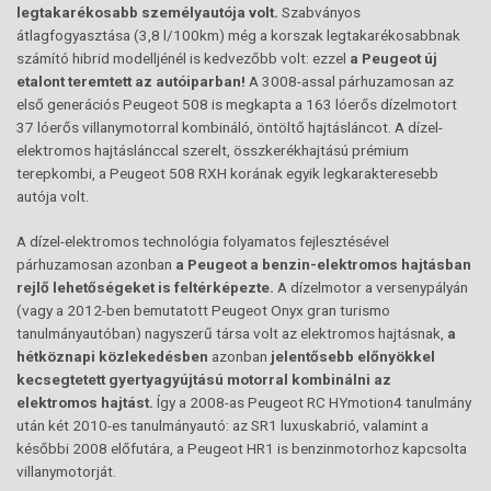
legtakarékosabb személyautója volt.
Szabványos
átlagfogyasztása (3,8 l/100km) még a korszak legtakarékosabbnak
számító hibrid modelljénél is kedvezőbb volt: ezzel
a Peugeot új
etalont teremtett az autóiparban!
A 3008-assal párhuzamosan az
első generációs Peugeot 508 is megkapta a 163 lóerős dízelmotort
37 lóerős villanymotorral kombináló, öntöltő hajtásláncot. A dízel-
elektromos hajtáslánccal szerelt, összkerékhajtású prémium
terepkombi, a Peugeot 508 RXH korának egyik legkarakteresebb
autója volt.
A dízel-elektromos technológia folyamatos fejlesztésével
párhuzamosan azonban
a Peugeot a benzin-elektromos hajtásban
rejlő lehetőségeket is feltérképezte.
A dízelmotor a versenypályán
(vagy a 2012-ben bemutatott Peugeot Onyx gran turismo
tanulmányautóban) nagyszerű társa volt az elektromos hajtásnak,
a
hétköznapi közlekedésben
azonban
jelentősebb előnyökkel
kecsegtetett gyertyagyújtású motorral kombinálni az
elektromos hajtást.
Így a 2008-as Peugeot RC HYmotion4 tanulmány
után két 2010-es tanulmányautó: az SR1 luxuskabrió, valamint a
későbbi 2008 előfutára, a Peugeot HR1 is benzinmotorhoz kapcsolta
villanymotorját.