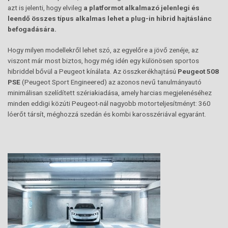
azt is jelenti, hogy elvileg
a platformot alkalmazó jelenlegi és
leendő összes típus alkalmas lehet a plug-in hibrid hajtáslánc
befogadására.
Hogy milyen modellekről lehet szó, az egyelőre a jövő zenéje, az
viszont már most biztos, hogy még idén egy különösen sportos
hibriddel bővül a Peugeot kínálata. Az összkerékhajtású
Peugeot 508
PSE
(Peugeot Sport Engineered) az azonos nevű tanulmányautó
minimálisan szelídített szériakiadása, amely harcias megjelenéséhez
minden eddigi közúti Peugeot-nál nagyobb motorteljesítményt: 360
lóerőt társít, méghozzá szedán és kombi karosszériával egyaránt.