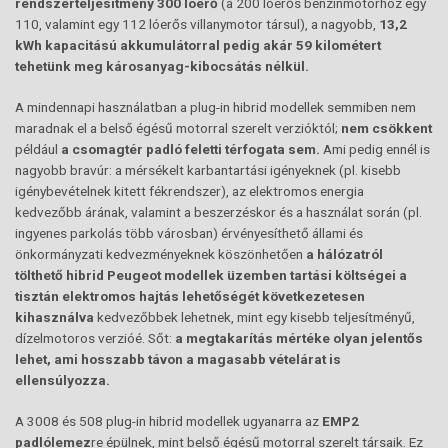
rendszerteljesítmény 300 lóerő
(a 200 lóerős benzinmotorhoz egy
110, valamint egy 112 lóerős villanymotor társul), a nagyobb,
13,2
kWh kapacitású akkumulátorral pedig akár 59 kilométert
tehetünk meg károsanyag-kibocsátás nélkül.
A mindennapi használatban a plug-in hibrid modellek semmiben nem
maradnak el a belső égésű motorral szerelt verzióktól;
nem csökkent
például
a csomagtér padló feletti térfogata sem.
Ami pedig ennél is
nagyobb bravúr: a mérsékelt karbantartási igényeknek (pl. kisebb
igénybevételnek kitett fékrendszer), az elektromos energia
kedvezőbb árának, valamint a beszerzéskor és a használat során (pl.
ingyenes parkolás több városban) érvényesíthető állami és
önkormányzati kedvezményeknek köszönhetően
a hálózatról
tölthető hibrid Peugeot modellek üzemben tartási költségei a
tisztán elektromos hajtás lehetőségét következetesen
kihasználva
kedvezőbbek lehetnek, mint egy kisebb teljesítményű,
dízelmotoros verzióé. Sőt:
a megtakarítás mértéke olyan jelentős
lehet, ami hosszabb távon a magasabb vételárat is
ellensúlyozza.
A 3008 és 508 plug-in hibrid modellek ugyanarra az
EMP2
padlólemez
re épülnek, mint belső égésű motorral szerelt társaik. Ez