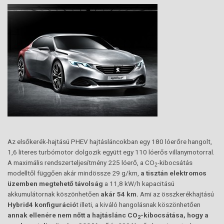
Az elsőkerék-hajtású PHEV hajtásláncokban egy 180 lóerőre hangolt,
1,6 literes turbómotor dolgozik együtt egy 110 lóerős villanymotorral.
A maximális rendszerteljesítmény 225 lóerő, a CO
-kibocsátás
2
modelltől függően akár mindössze 29 g/km,
a tisztán elektromos
üzemben megtehető távolság
a 11,8 kW/h kapacitású
akkumulátornak köszönhetően
akár 54 km.
Ami az összkerékhajtású
Hybrid4 konfiguráció
t illeti, a kiváló hangolásnak köszönhetően
annak ellenére nem nőtt a hajtáslánc CO
-kibocsátása, hogy a
2