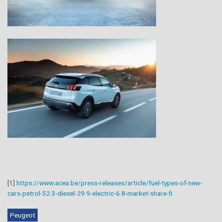
[1]
https://www.acea.be/press-releases/article/fuel-types-of-new-
cars-petrol-52.3-diesel-29.9-electric-6.8-market-share-fi
Peugeot