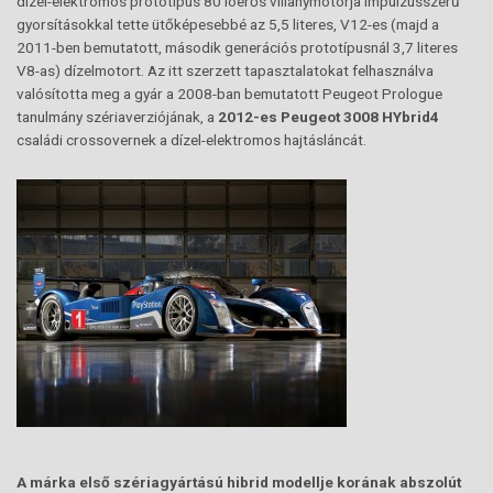
dízel-elektromos prototípus 80 lóerős villanymotorja impulzusszerű
gyorsításokkal tette ütőképesebbé az 5,5 literes, V12-es (majd a
2011-ben bemutatott, második generációs prototípusnál 3,7 literes
V8-as) dízelmotort. Az itt szerzett tapasztalatokat felhasználva
valósította meg a gyár a 2008-ban bemutatott Peugeot Prologue
tanulmány szériaverziójának, a
2012-es Peugeot 3008 HYbrid4
családi crossovernek a dízel-elektromos hajtásláncát.
A márka első szériagyártású hibrid modellje korának abszolút