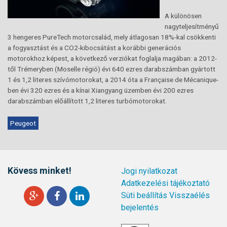
A különösen
nagyteljesítményű
3 hengeres PureTech motorcsalád, mely átlagosan 18%-kal csökkenti
a fogyasztást és a CO2-kibocsátást a korábbi generációs
motorokhoz képest, a következő verziókat foglalja magában: a 2012-
től Trémeryben (Moselle régió) évi 640 ezres darabszámban gyártott
1 és 1,2 literes szívómotorokat, a 2014 óta a Française de Mécanique-
ben évi 320 ezres és a kínai Xiangyang üzemben évi 200 ezres
darabszámban előállított 1,2 literes turbómotorokat.
Peugeot
Kövess minket!
Jogi nyilatkozat
Adatkezelési tájékoztató
Süti beállítás
Visszaélés
bejelentés