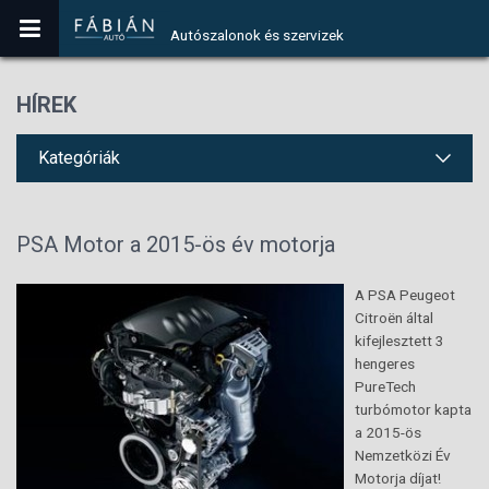
Autószalonok és szervizek
HÍREK
Kategóriák
PSA Motor a 2015-ös év motorja
A PSA Peugeot
Citroën által
kifejlesztett 3
hengeres
PureTech
turbómotor kapta
a 2015-ös
Nemzetközi Év
Motorja díjat!