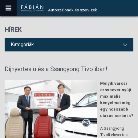
Autószalonok és szervizek
HÍREK
Kategóriák
Díjnyertes ülés a Ssangyong Tivoliban!
Melyik városi
crossover nyújt
maximális
kényelmet még
egy hosszabb
utazás során is?
A Ssangyong
Tivoli elnyerte a