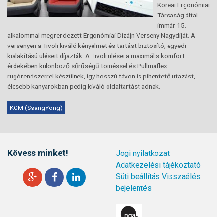
Koreai Ergonómiai
Társaság által
immár 15.
alkalommal megrendezett Ergonómiai Dizájn Verseny Nagydíját. A
versenyen a Tivoli kiváló kényelmet és tartást biztosító, egyedi
kialakítású üléseit díjazták. A Tivoli ülései a maximális komfort
érdekében különböző sűrűségű töméssel és Pullmaflex
rugórendszerrel készülnek, így hosszú távon is pihentető utazást,
élesebb kanyarokban pedig kiváló oldaltartást adnak.
KGM (SsangYong)
Kövess minket!
Jogi nyilatkozat
Adatkezelési tájékoztató
Süti beállítás
Visszaélés
bejelentés