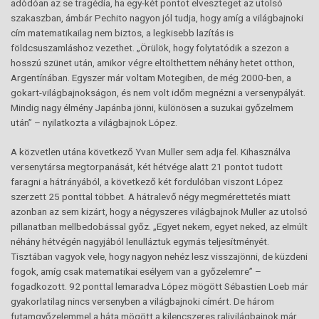
adódóan az se tragédia, ha egy-két pontot elveszteget az utolsó
szakaszban, ámbár Pechito nagyon jól tudja, hogy amíg a világbajnoki
cím matematikailag nem biztos, a legkisebb lazítás is
földcsuszamláshoz vezethet. „Örülök, hogy folytatódik a szezon a
hosszú szünet után, amikor végre eltölthettem néhány hetet otthon,
Argentínában. Egyszer már voltam Motegiben, de még 2000-ben, a
gokart-világbajnokságon, és nem volt időm megnézni a versenypályát.
Mindig nagy élmény Japánba jönni, különösen a suzukai győzelmem
után” – nyilatkozta a világbajnok López.
A közvetlen utána következő Yvan Muller sem adja fel. Kihasználva
versenytársa megtorpanását, két hétvége alatt 21 pontot tudott
faragni a hátrányából, a következő két fordulóban viszont López
szerzett 25 ponttal többet. A hátralevő négy megmérettetés miatt
azonban az sem kizárt, hogy a négyszeres világbajnok Muller az utolsó
pillanatban mellbedobással győz. „Egyet nekem, egyet neked, az elmúlt
néhány hétvégén nagyjából lenulláztuk egymás teljesítményét.
Tisztában vagyok vele, hogy nagyon nehéz lesz visszajönni, de küzdeni
fogok, amíg csak matematikai esélyem van a győzelemre” –
fogadkozott. 92 ponttal lemaradva López mögött Sébastien Loeb már
gyakorlatilag nincs versenyben a világbajnoki címért. De három
futamgyőzelemmel a háta mögött a kilencszeres ralivilágbajnok már