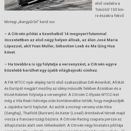
első viadalra a
Tokiótól 150 km-
re északra fekvő
Motegi „ikergyűrűn” kerül sor.
– A Citroën pilótái a tizenhatból 14 megnyert futammal
összetettben az első négy helyen állnak, az élen José María
Lópezzel, akit Yvan Muller, Sébastien Loeb és Ma Qing Hua
követ.
– Ha továbbra is így folytatja a versenyzést, a Citroën egyre
közelebb kerülhet egy újabb világbajnoki címhez.
A FIA WTCC nyár elejéig tartó első szakaszában Dél-Amerikát, Afrikát
és Európát megjárt mezőny az idény második felében Ázsiában és a
Közel-Keleten folytatja a versengést. A Citroën C-Elysée WTCC-ket
még a Vila Real-i hétvége után konténerekbe tették, hogy megkezdjék
a Japánba tartó hajóutat. Az autók a motegi verseny után Kína
(Sanghaj), Thaiföld (Buriram) és Katar (Losail) érintésével térnek majd
vissza a franciaországi bázisra. A Citroën Racing csapata persze az
áthajóztatás alatt sem tétlenkedett. A Citroën négy hivatalos pilótája