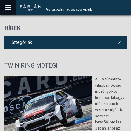
Autószalonok és szervizek
HÍREK
Kategóriák
TWIN RING MOTEGI
A FIA túraautó-
világbajnokság
mezőnye két
hónapos kihagyás
után keletnek
veszi az útját. A
sorozat
kezdőállomása
Japán, ahol az