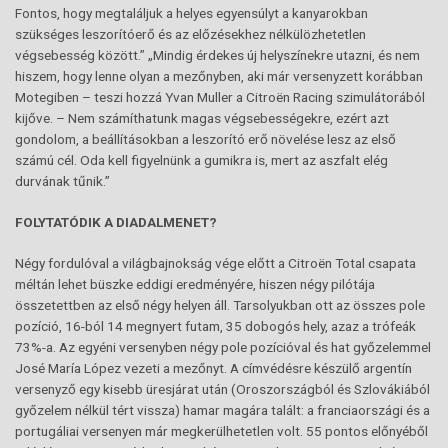
Fontos, hogy megtaláljuk a helyes egyensúlyt a kanyarokban
szükséges leszorítóerő és az előzésekhez nélkülözhetetlen
végsebesség között.” „Mindig érdekes új helyszínekre utazni, és nem
hiszem, hogy lenne olyan a mezőnyben, aki már versenyzett korábban
Motegiben – teszi hozzá Yvan Muller a Citroën Racing szimulátorából
kijőve. – Nem számíthatunk magas végsebességekre, ezért azt
gondolom, a beállításokban a leszorító erő növelése lesz az első
számú cél. Oda kell figyelnünk a gumikra is, mert az aszfalt elég
durvának tűnik.”
FOLYTATÓDIK A DIADALMENET?
Négy fordulóval a világbajnokság vége előtt a Citroën Total csapata
méltán lehet büszke eddigi eredményére, hiszen négy pilótája
összetettben az első négy helyen áll. Tarsolyukban ott az összes pole
pozíció, 16-ból 14 megnyert futam, 35 dobogós hely, azaz a trófeák
73%-a. Az egyéni versenyben négy pole pozícióval és hat győzelemmel
José María López vezeti a mezőnyt. A címvédésre készülő argentín
versenyző egy kisebb üresjárat után (Oroszországból és Szlovákiából
győzelem nélkül tért vissza) hamar magára talált: a franciaországi és a
portugáliai versenyen már megkerülhetetlen volt. 55 pontos előnyéből