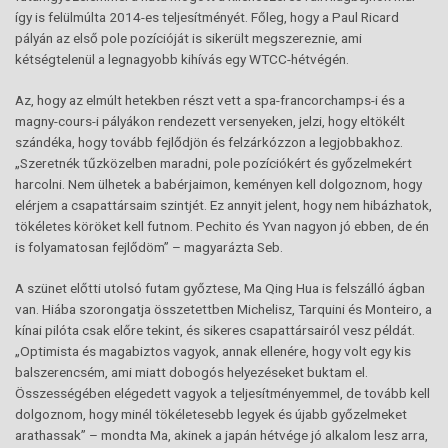
így is felülmúlta 2014-es teljesítményét. Főleg, hogy a Paul Ricard
pályán az első pole pozícióját is sikerült megszereznie, ami
kétségtelenül a legnagyobb kihívás egy WTCC-hétvégén.
Az, hogy az elmúlt hetekben részt vett a spa-francorchamps-i és a
magny-cours-i pályákon rendezett versenyeken, jelzi, hogy eltökélt
szándéka, hogy tovább fejlődjön és felzárkózzon a legjobbakhoz.
„Szeretnék tűzközelben maradni, pole pozíciókért és győzelmekért
harcolni. Nem ülhetek a babérjaimon, keményen kell dolgoznom, hogy
elérjem a csapattársaim szintjét. Ez annyit jelent, hogy nem hibázhatok,
tökéletes köröket kell futnom. Pechito és Yvan nagyon jó ebben, de én
is folyamatosan fejlődöm” – magyarázta Seb.
A szünet előtti utolsó futam győztese, Ma Qing Hua is felszálló ágban
van. Hiába szorongatja összetettben Michelisz, Tarquini és Monteiro, a
kínai pilóta csak előre tekint, és sikeres csapattársairól vesz példát.
„Optimista és magabiztos vagyok, annak ellenére, hogy volt egy kis
balszerencsém, ami miatt dobogós helyezéseket buktam el.
Összességében elégedett vagyok a teljesítményemmel, de tovább kell
dolgoznom, hogy minél tökéletesebb legyek és újabb győzelmeket
arathassak” – mondta Ma, akinek a japán hétvége jó alkalom lesz arra,