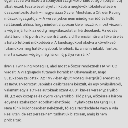
egymást váltva edzett a spanyolországi Motorland Aragón pályán. „Új
alkatrészek tesztelése helyett inkább a meglévők tökéletesítésére
összpontosítottunk – magyarázza Xavier Mestelan, a Citroën Racing
műszaki igazgatója. – A versenyeken nem mindig van idő és kellő
rálátásunk ahhoz, hogy mindent alaposan kielemezzünk, most viszont
a végére jártunk az eddig megválaszolatlan kérdéseknek. Az edzés
alatt három fő pontra koncentráltunk: a differenciálműre, a fékerőre és
a hátsó futómű működésére. A tanulságokból okulva a következő
futamokon még hatékonyabbak lehetünk. Ez annál is inkább fontos,
mert a szezon végéig még három új pálya vár ránk.”
Ilyen a Twin Ring Motegi is, ahol most először rendeznek FIA WTCC
viadalt. A világbajnoki futamok korábban Okayamában, majd
Suzukában zajlottak. Az 1997-ben épült Motegi ikergyűrű eredetileg
az IndyCar-sorozat Japánba csábítására készült, és egy oválpályából,
valamint egy a TC1-es autóknak szánt 4,801 km-es versenypályából
áll. „Ez egy közepes és gyors kanyarokból álló pálya, előzésre a három
egyenes szakaszon adódhat lehetőség – nyilatkozta Ma Qing Hua. –
Nem tűnik különösebben nehéznek, főleg a Nordschleife vagy a Vila
Real után, de ezt persze nem tudhatjuk biztosan, amíg ki nem
próbáltuk.