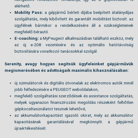
elérhető.
Mobility Pass:
a gépjármű bérleti díjába beépített átalánydíjas
szolgáltatás, mely kibővített és garantált mobilitást biztosít: az
ügyfélnek bármikor a rendelkezésére áll a szükségleteinek
megfelelő bérautó.
E-coaching:
a MyPeugeot alkalmazásban található eszköz, mely
az új e-208 vezetésére és az optimális hatótávolság
biztosítására vonatkozó tanácsokkal szolgál.
Serenity, avagy hogyan segítsük ügyfeleinket gépjárművük
megismerésében és adottságaik maximális kihasználásában:
új szimulátorok és digitális útvonalak az elektromos autók minél
jobb felfedezésére a PEUGEOT weboldalakon,
megfelelő szolgáltatási szerződések és assistance szolgáltatás,
melyek ugyanazon finanszírozási megoldás részeként felhőtlen
gépkocsihasználatot tesznek lehetővé,
az akkumulátorkapacitást igazoló okirat, mely az akkumulátor
kapacitásának garantálásával megkönnyíti a gépjármű
újraértékesítését.