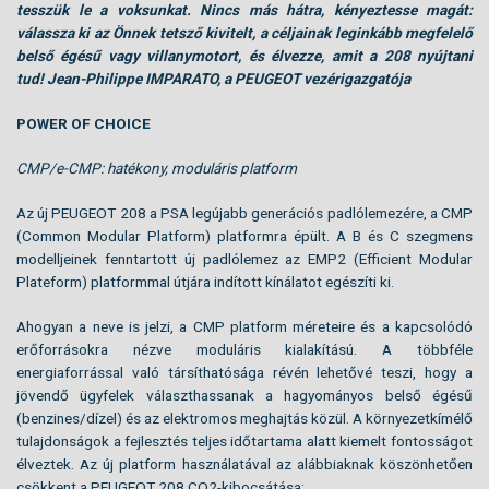
tesszük le a voksunkat. Nincs más hátra, kényeztesse magát:
válassza ki az Önnek tetsző kivitelt, a céljainak leginkább megfelelő
belső égésű vagy villanymotort, és élvezze, amit a 208 nyújtani
tud! Jean-Philippe IMPARATO, a PEUGEOT vezérigazgatója
POWER OF CHOICE
CMP/e-CMP: hatékony, moduláris platform
Az új PEUGEOT 208 a PSA legújabb generációs padlólemezére, a CMP
(Common Modular Platform) platformra épült. A B és C szegmens
modelljeinek fenntartott új padlólemez az EMP2 (Efficient Modular
Plateform) platformmal útjára indított kínálatot egészíti ki.
Ahogyan a neve is jelzi, a CMP platform méreteire és a kapcsolódó
erőforrásokra nézve moduláris kialakítású. A többféle
energiaforrással való társíthatósága révén lehetővé teszi, hogy a
jövendő ügyfelek választhassanak a hagyományos belső égésű
(benzines/dízel) és az elektromos meghajtás közül. A környezetkímélő
tulajdonságok a fejlesztés teljes időtartama alatt kiemelt fontosságot
élveztek. Az új platform használatával az alábbiaknak köszönhetően
csökkent a PEUGEOT 208 CO2-kibocsátása: