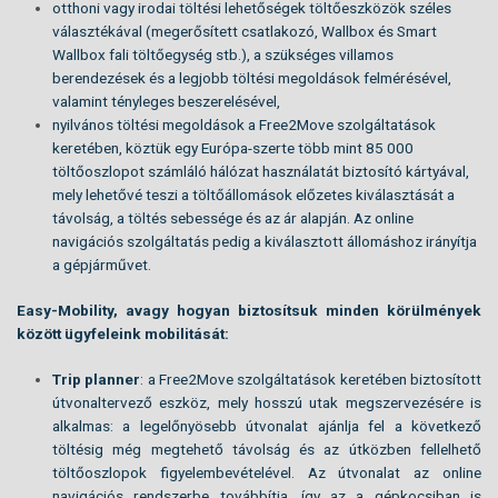
otthoni vagy irodai töltési lehetőségek töltőeszközök széles
választékával (megerősített csatlakozó, Wallbox és Smart
Wallbox fali töltőegység stb.), a szükséges villamos
berendezések és a legjobb töltési megoldások felmérésével,
valamint tényleges beszerelésével,
nyilvános töltési megoldások a Free2Move szolgáltatások
keretében, köztük egy Európa-szerte több mint 85 000
töltőoszlopot számláló hálózat használatát biztosító kártyával,
mely lehetővé teszi a töltőállomások előzetes kiválasztását a
távolság, a töltés sebessége és az ár alapján. Az online
navigációs szolgáltatás pedig a kiválasztott állomáshoz irányítja
a gépjárművet.
Easy-Mobility, avagy hogyan biztosítsuk minden körülmények
között ügyfeleink mobilitását:
Trip planner
: a Free2Move szolgáltatások keretében biztosított
útvonaltervező eszköz, mely hosszú utak megszervezésére is
alkalmas: a legelőnyösebb útvonalat ajánlja fel a következő
töltésig még megtehető távolság és az útközben fellelhető
töltőoszlopok figyelembevételével. Az útvonalat az online
navigációs rendszerbe továbbítja, így az a gépkocsiban is