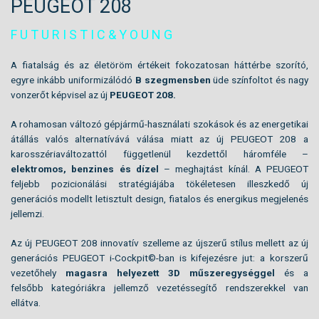
PEUGEOT 208
F U T U R I S T I C & Y O U N G
A fiatalság és az életöröm értékeit fokozatosan háttérbe szorító,
egyre inkább uniformizálódó
B szegmensben
üde színfoltot és nagy
vonzerőt képvisel az új
PEUGEOT 208.
A rohamosan változó gépjármű-használati szokások és az energetikai
átállás valós alternatívává válása miatt az új PEUGEOT 208 a
karosszériaváltozattól függetlenül kezdettől háromféle –
elektromos, benzines és dízel
– meghajtást kínál. A PEUGEOT
feljebb pozicionálási stratégiájába tökéletesen illeszkedő új
generációs modellt letisztult design, fiatalos és energikus megjelenés
jellemzi.
Az új PEUGEOT 208 innovatív szelleme az újszerű stílus mellett az új
generációs PEUGEOT i-Cockpit©-ban is kifejezésre jut: a korszerű
vezetőhely
magasra helyezett 3D műszeregységgel
és a
felsőbb
kategóriákra jellemző vezetéssegítő rendszerekkel van
ellátva.