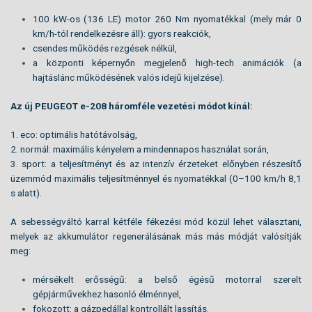
100 kW-os (136 LE) motor 260 Nm nyomatékkal (mely már 0
km/h-tól rendelkezésre áll): gyors reakciók,
csendes működés rezgések nélkül,
a központi képernyőn megjelenő high-tech animációk (a
hajtáslánc működésének valós idejű kijelzése).
Az új PEUGEOT e-208 háromféle vezetési módot kínál:
1. eco: optimális hatótávolság,
2. normál: maximális kényelem a mindennapos használat során,
3. sport: a teljesítményt és az intenzív érzeteket előnyben részesítő
üzemmód maximális teljesítménnyel és nyomatékkal (0–100 km/h 8,1
s alatt).
A sebességváltó karral kétféle fékezési mód közül lehet választani,
melyek az akkumulátor regenerálásának más más módját valósítják
meg:
mérsékelt erősségű: a belső égésű motorral szerelt
gépjárművekhez hasonló élménnyel,
fokozott: a gázpedállal kontrollált lassítás.