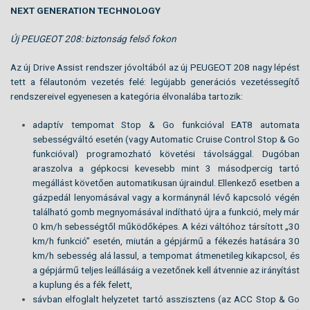
NEXT GENERATION TECHNOLOGY
Új PEUGEOT 208: biztonság felső fokon
Az új Drive Assist rendszer jóvoltából az új PEUGEOT 208 nagy lépést
tett a félautonóm vezetés felé: legújabb generációs vezetéssegítő
rendszereivel egyenesen a kategória élvonalába tartozik:
adaptív tempomat Stop & Go funkcióval EAT8 automata
sebességváltó esetén (vagy Automatic Cruise Control Stop & Go
funkcióval) programozható követési távolsággal. Dugóban
araszolva a gépkocsi kevesebb mint 3 másodpercig tartó
megállást követően automatikusan újraindul. Ellenkező esetben a
gázpedál lenyomásával vagy a kormánynál lévő kapcsoló végén
található gomb megnyomásával indítható újra a funkció, mely már
0 km/h sebességtől működőképes. A kézi váltóhoz társított „30
km/h funkció” esetén, miután a gépjármű a fékezés hatására 30
km/h sebesség alá lassul, a tempomat átmenetileg kikapcsol, és
a gépjármű teljes leállásáig a vezetőnek kell átvennie az irányítást
a kuplung és a fék felett,
sávban elfoglalt helyzetet tartó asszisztens (az ACC Stop & Go