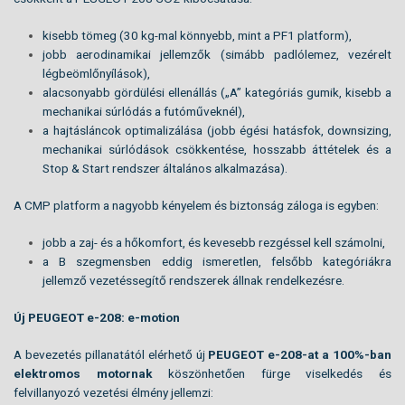
kisebb tömeg (30 kg-mal könnyebb, mint a PF1 platform),
jobb aerodinamikai jellemzők (simább padlólemez, vezérelt
légbeömlőnyílások),
alacsonyabb gördülési ellenállás („A” kategóriás gumik, kisebb a
mechanikai súrlódás a futóműveknél),
a hajtásláncok optimalizálása (jobb égési hatásfok, downsizing,
mechanikai súrlódások csökkentése, hosszabb áttételek és a
Stop & Start rendszer általános alkalmazása).
A CMP platform a nagyobb kényelem és biztonság záloga is egyben:
jobb a zaj- és a hőkomfort, és kevesebb rezgéssel kell számolni,
a B szegmensben eddig ismeretlen, felsőbb kategóriákra
jellemző vezetéssegítő rendszerek állnak rendelkezésre.
Új PEUGEOT e-208: e-motion
A bevezetés pillanatától elérhető új
PEUGEOT e-208-at a 100%-ban
elektromos motornak
köszönhetően fürge viselkedés és
felvillanyozó vezetési élmény jellemzi: