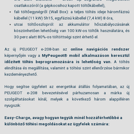
csatlakozóról (a gépkocsihoz kapott töltőkábellel),
fali töltőegységről (Wall Box): a teljes töltés ideje háromfázisú
kábellel (11 kW) 5h15, egyfázisú kábellel (7,4 kW) 8 óra,
utcai töltőoszlopról: az akkumulátor hőszabályozásának
köszönhetően lehetőség van 100 kW-os töltők használatára, és
30 perc alatt 80%-os töltöttségi szint érhető el.
Az új PEUGEOT e-208-ban az
online navigációs rendszer
képernyőjén vagy a
MyPeugeot® mobil alkalmazáson keresztül
időzített töltés beprogramozására is lehetőség van.
A töltés
elindítása és megállítása, valamint a töltési szint ellenőrzése bármikor
kezdeményezhető.
Hogy segítse ügyfeleit az energetikai átállás folyamatában, az új
PEUGEOT e-208 bevezetésével párhuzamosan a márka új
szolgáltatásokat kínál, melyek a következő három alappilléren
nyugszik:
Easy-Charge, avagy hogyan tegyük minél hozzáférhetőbbé a
különböző töltési megoldásokat az ügyfelek számára: