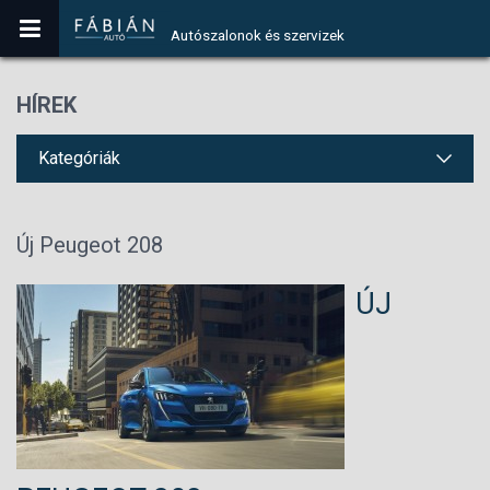
Autószalonok és szervizek
HÍREK
Kategóriák
Új Peugeot 208
ÚJ