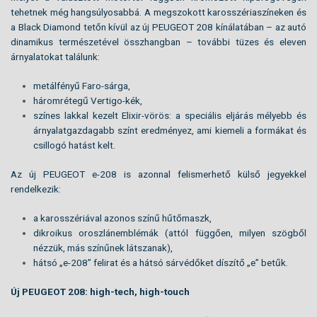
tehetnek még hangsúlyosabbá. A megszokott karosszériaszíneken és
a Black Diamond tetőn kívül az új PEUGEOT 208 kínálatában – az autó
dinamikus természetével összhangban – további tüzes és eleven
árnyalatokat találunk:
metálfényű Faro-sárga,
háromrétegű Vertigo-kék,
színes lakkal kezelt Elixir-vörös: a speciális eljárás mélyebb és
árnyalatgazdagabb színt eredményez, ami kiemeli a formákat és
csillogó hatást kelt.
Az új PEUGEOT e-208 is azonnal felismerhető külső jegyekkel
rendelkezik:
a karosszériával azonos színű hűtőmaszk,
dikroikus oroszlánemblémák (attól függően, milyen szögből
nézzük, más színűnek látszanak),
hátsó „e-208” felirat és a hátsó sárvédőket díszítő „e” betűk.
Új PEUGEOT 208: high-tech, high-touch