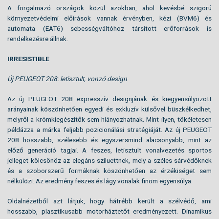
A forgalmazó országok közül azokban, ahol kevésbé szigorú
környezetvédelmi előírások vannak érvényben, kézi (BVM6) és
automata (EAT6) sebességváltóhoz társított erőforrások is
rendelkezésre állnak.
IRRESISTIBLE
Új PEUGEOT 208: letisztult, vonzó design
Az új PEUGEOT 208 expresszív designjának és kiegyensúlyozott
arányainak köszönhetően egyedi és exkluzív külsővel büszkélkedhet,
melyről a krómkiegészítők sem hiányozhatnak. Mint ilyen, tökéletesen
példázza a márka feljebb pozicionálási stratégiáját. Az új PEUGEOT
208 hosszabb, szélesebb és egyszersmind alacsonyabb, mint az
előző generáció tagjai. A feszes, letisztult vonalvezetés sportos
jelleget kölcsönöz az elegáns sziluettnek, mely a széles sárvédőknek
és a szoborszerű formáknak köszönhetően az érzékiséget sem
nélkülözi. Az eredmény feszes és lágy vonalak finom egyensúlya.
Oldalnézetből azt látjuk, hogy hátrébb került a szélvédő, ami
hosszabb, plasztikusabb motorháztetőt eredményezett. Dinamikus