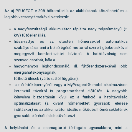
Az új PEUGEOT e-208 hőkomfortja az alábbiaknak köszönhetően a
legjobb versenytársakéval vetekszik:
a nagyfeszültségű akkumulátor táplálta nagy teljesítményű (5
kW) fűtőellenállás,
hőszivattyú és az utastéri hőmérséklet automatikus
szabályozása, ami a belső égésű motorral szerelt gépkocsikéval
megegyező komfortszintet biztosít. A hatótávolság sem
szenved csorbát, hála a
hagyományos légkondicionáló, ill. fűtőrendszerekénél jobb
energiahatékonyságnak,
fűthető ülések (változattól függően),
az érintőképernyőről vagy a MyPeugeot® mobil alkalmazáson
keresztül távolról is programozható előfűtés. A nagyobb
kényelem biztosításán kívül ez a funkció a hatótávolság
optimalizálását (a kívánt hőmérséklet gyorsabb elérése
indításkor) és az akkumulátor ideális működési hőmérsékletének
gyorsabb elérését is lehetővé teszi.
A helykínálat és a csomagtartó térfogata ugyanakkora, mint a