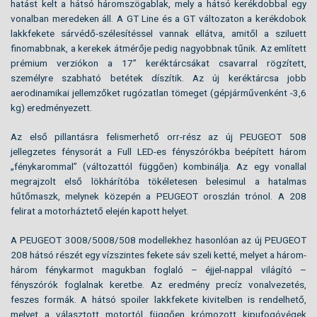
hatást kelt a hátsó háromszögablak, mely a hátsó kerékdobbal egy
vonalban meredeken áll. A GT Line és a GT változaton a kerékdobok
lakkfekete sárvédő-szélesítéssel vannak ellátva, amitől a sziluett
finomabbnak, a kerekek átmérője pedig nagyobbnak tűnik. Az említett
prémium verziókon a 17” keréktárcsákat csavarral rögzített,
személyre szabható betétek díszítik. Az új keréktárcsa jobb
aerodinamikai jellemzőket rugózatlan tömeget (gépjárművenként -3,6
kg) eredményezett.
Az első pillantásra felismerhető orr-rész az új PEUGEOT 508
jellegzetes fénysorát a Full LED-es fényszórókba beépített három
„fénykarommal” (változattól függően) kombinálja. Az egy vonallal
megrajzolt első lökhárítóba tökéletesen belesimul a hatalmas
hűtőmaszk, melynek közepén a PEUGEOT oroszlán trónol. A 208
felirat a motorháztető elején kapott helyet.
A PEUGEOT 3008/5008/508 modellekhez hasonlóan az új PEUGEOT
208 hátsó részét egy vízszintes fekete sáv szeli ketté, melyet a három-
három fénykarmot magukban foglaló – éjjel-nappal világító –
fényszórók foglalnak keretbe. Az eredmény precíz vonalvezetés,
feszes formák. A hátsó spoiler lakkfekete kivitelben is rendelhető,
melyet a választott motortól függően krómozott kipufogóvégek