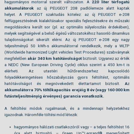
hagyományos motorral szerelt változaton. A
220 liter térfogatú
akkumulátorok
az új PEUGEOT 208 padlólemeze alatt kaptak
helyet.
A PEUGEOT szaktudás kötelez: az új PEUGEOT e-208
felfüggesztésének kialakításakor speciális fejlesztésekre és műszaki
megoldásokra került sor (pl. az optimális súlyeloszlás érdekében),
melyek segítségével a belső égésű változatokéhoz hasonló dinamikus
tulajdonságokat sikerült elérni. Az új PEUGEOT e-208 egy nagy
teljesítményű 50 kWh-s akkumulátorral rendelkezik, mely a WLTP
(Worldwide harmonized Light vehicles Test Procedures) szabványnak
megfelelően
akár 340 km hatótávolságot
biztosít. Ugyanez az érték
a NEDC (New European Driving Cycle) ciklus szerint a 450 km-t is
elérheti. Az utastéri hűtőrendszerhez kapcsolódó
folyadékkeringetéses hőszabályozás gyors feltöltést, optimális
hatótávolságot és megnövekedett élettartamot biztosít.
A
z
akkumulátorra 70% töltőkapacitás erejéig 8 év (vagy 160 000 km
futásteljesítményig érvényes) garancia vonatkozik.
A feltöltési módok rugalmasak, és a mindennapi helyzetekhez
igazodnak. Háromféle töltési mód létezik:
hagyományos hálózati csatlakozóról vagy – a teljes feltöltést 16
óra alatt biztosító – Green Up™Legrand® megerősített