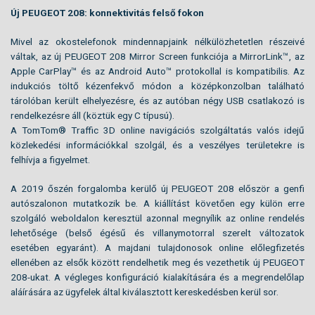
Új PEUGEOT 208: konnektivitás felső fokon
Mivel az okostelefonok mindennapjaink nélkülözhetetlen részeivé
váltak, az új PEUGEOT 208 Mirror Screen funkciója a MirrorLink™, az
Apple CarPlay™ és az Android Auto™ protokollal is kompatibilis. Az
indukciós töltő kézenfekvő módon a középkonzolban található
tárolóban került elhelyezésre, és az autóban négy USB csatlakozó is
rendelkezésre áll (köztük egy C típusú).
A TomTom® Traffic 3D online navigációs szolgáltatás valós idejű
közlekedési információkkal szolgál, és a veszélyes területekre is
felhívja a figyelmet.
A 2019 őszén forgalomba kerülő új PEUGEOT 208 először a genfi
autószalonon mutatkozik be. A kiállítást követően egy külön erre
szolgáló weboldalon keresztül azonnal megnyílik az online rendelés
lehetősége (belső égésű és villanymotorral szerelt változatok
esetében egyaránt). A majdani tulajdonosok online előlegfizetés
ellenében az elsők között rendelhetik meg és vezethetik új PEUGEOT
208-ukat. A végleges konfiguráció kialakítására és a megrendelőlap
aláírására az ügyfelek által kiválasztott kereskedésben kerül sor.