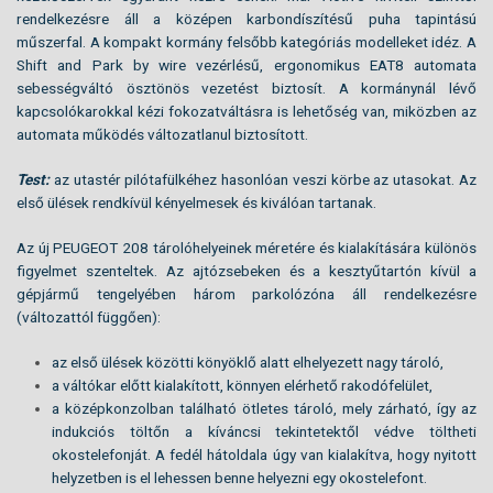
rendelkezésre áll a középen karbondíszítésű puha tapintású
műszerfal. A kompakt kormány felsőbb kategóriás modelleket idéz. A
Shift and Park by wire vezérlésű, ergonomikus EAT8 automata
sebességváltó ösztönös vezetést biztosít. A kormánynál lévő
kapcsolókarokkal kézi fokozatváltásra is lehetőség van, miközben az
automata működés változatlanul biztosított.
Test:
az utastér pilótafülkéhez hasonlóan veszi körbe az utasokat. Az
első ülések rendkívül kényelmesek és kiválóan tartanak.
Az új PEUGEOT 208 tárolóhelyeinek méretére és kialakítására különös
figyelmet szenteltek. Az ajtózsebeken és a kesztyűtartón kívül a
gépjármű tengelyében három parkolózóna áll rendelkezésre
(változattól függően):
az első ülések közötti könyöklő alatt elhelyezett nagy tároló,
a váltókar előtt kialakított, könnyen elérhető rakodófelület,
a középkonzolban található ötletes tároló, mely zárható, így az
indukciós töltőn a kíváncsi tekintetektől védve töltheti
okostelefonját. A fedél hátoldala úgy van kialakítva, hogy nyitott
helyzetben is el lehessen benne helyezni egy okostelefont.