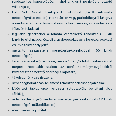
rendszerhez kapcsolódóan), ahol a kívánt pozíciót a vezető
választja ki,
Full Park Assist Flankguard funkcióval (EAT8 automata
sebességváltó esetén). Parkoláskor vagy parkolóhelyről kihajtva
a rendszer automatikusan átveszi a kormányzás, a gázadás és a
fékezés feladatát,
legújabb generációs automata vészfékező rendszer (5–140
km/h-ig éjjel-nappal észleli a gyalogosokat és a kerékpárosokat)
és ütközésveszély-jelző,
sávtartó asszisztens menetpálya-korrekcióval (65 km/h
sebességtől),
fáradtságérzékelő rendszer, mely a 65 km/h fölötti sebességgel
megtett hosszabb utakon az apró kormánymozgásokból
következtet a vezető éberségi állapotára,
távolságifény-asszisztens,
sebességkorlátozás-felismerő rendszer sebességajánlással,
kibővített táblaolvasó rendszer (stoptáblák, behajtani tilos
táblák),
aktív holttérfigyelő rendszer menetpálya-korrekcióval (12 km/h
sebességtől működőképes),
elektromos rögzítőfék.