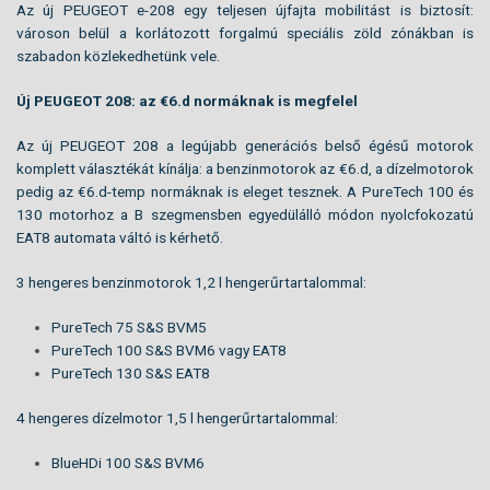
Az új PEUGEOT e-208 egy teljesen újfajta mobilitást is biztosít:
városon belül a korlátozott forgalmú speciális zöld zónákban is
szabadon közlekedhetünk vele.
Új PEUGEOT 208: az €6.d normáknak is megfelel
Az új PEUGEOT 208 a legújabb generációs belső égésű motorok
komplett választékát kínálja: a benzinmotorok az €6.d, a dízelmotorok
pedig az €6.d-temp normáknak is eleget tesznek. A PureTech 100 és
130 motorhoz a B szegmensben egyedülálló módon nyolcfokozatú
EAT8 automata váltó is kérhető.
3 hengeres benzinmotorok 1,2 l hengerűrtartalommal:
PureTech 75 S&S BVM5
PureTech 100 S&S BVM6 vagy EAT8
PureTech 130 S&S EAT8
4 hengeres dízelmotor 1,5 l hengerűrtartalommal:
BlueHDi 100 S&S BVM6