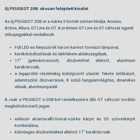
Új PEUGEOT 208: okosan felépített kínálat
Az új PEUGEOT 208-at a márka 5 kiviteli szinten kínálja: Access,
Active, Allure, GT Line és GT.
A prémium GT Line és GT változat egyedi
stílusjegyekkel rendelkezik:
Full LED-es fényszórók három karmot formázó lámpával,
kerékdobdíszítések és lakkfekete ablakszegélyek,
17” gyémántcsiszolt, díszbetéttel ellátott, alumínium
keréktárcsák,
a legapróbb részletekig kidolgozott utastér: fekete tetőkárpit,
adamitszínű díszvarrások, 8 színű hangulatvilágítás, dinamikus
ülések, alumíniumpedál.
A csak a PEUGEOT e-208-ból rendelkezésre álló GT változat további
megkülönböztető jegyei:
exkluzív alcantara©/Gréval-szürke kárpit és 3D szövetkárpit
kombinálása,
különleges díszbetétekkel ellátott 17” keréktárcsák.