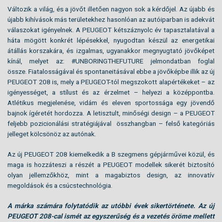
Változik a világ, és a jövőt illetően nagyon sok a kérdőjel. Az újabb és
újabb kihívások más területekhez hasonlóan az autóiparban is adekvát
válaszokat igényelnek. A PEUGEOT kétszáznyolc év tapasztalatával a
háta mögött konkrét lépésekkel, nyugodtan készül az energetikai
átállás korszakára, és izgalmas, ugyanakkor megnyugtató jövőképet
kínál, melyet az: #UNBORINGTHEFUTURE jelmondatban foglal
össze. Fiatalosságával és spontaneitásával ebbe a jövőképbe illik az új
PEUGEOT 208 is, mely a PEUGEOT-tól megszokott alapértékeket – az
igényességet, a stílust és az érzelmet – helyezi a középpontba.
Atlétikus megjelenése, vidám és eleven sportossága egy jövendő
bajnok ígéretét hordozza. A letisztult, minőségi design – a PEUGEOT
feljebb pozicionálási stratégiájával összhangban – felső kategóriás
jelleget kölcsönöz az autónak.
Az új PEUGEOT 208 kiemelkedik a B szegmens gépjárművei közül, és
maga is hozzáteszi a részét a PEUGEOT modellek sikerét biztosító
olyan jellemzőkhöz, mint a magabiztos design, az innovatív
megoldások és a csúcstechnológia.
A márka számára folytatódik az utóbbi évek sikertörténete. Az új
PEUGEOT 208-cal ismét az egyszerűség és a vezetés öröme mellett