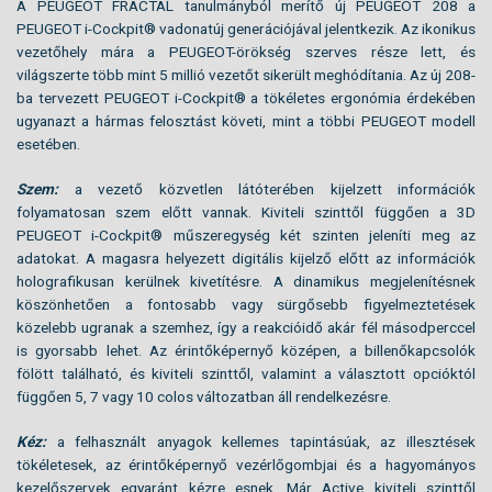
A PEUGEOT FRACTAL tanulmányból merítő új PEUGEOT 208 a
PEUGEOT i-Cockpit® vadonatúj generációjával jelentkezik. Az ikonikus
vezetőhely mára a PEUGEOT-örökség szerves része lett, és
világszerte több mint 5 millió vezetőt sikerült meghódítania. Az új 208-
ba tervezett PEUGEOT i-Cockpit® a tökéletes ergonómia érdekében
ugyanazt a hármas felosztást követi, mint a többi PEUGEOT modell
esetében.
Szem:
a vezető közvetlen látóterében kijelzett információk
folyamatosan szem előtt vannak. Kiviteli szinttől függően a 3D
PEUGEOT i-Cockpit® műszeregység két szinten jeleníti meg az
adatokat. A magasra helyezett digitális kijelző előtt az információk
holografikusan kerülnek kivetítésre. A dinamikus megjelenítésnek
köszönhetően a fontosabb vagy sürgősebb figyelmeztetések
közelebb ugranak a szemhez, így a reakcióidő akár fél másodperccel
is gyorsabb lehet. Az érintőképernyő középen, a billenőkapcsolók
fölött található, és kiviteli szinttől, valamint a választott opcióktól
függően 5, 7 vagy 10 colos változatban áll rendelkezésre.
Kéz:
a felhasznált anyagok kellemes tapintásúak, az illesztések
tökéletesek, az érintőképernyő vezérlőgombjai és a hagyományos
kezelőszervek egyaránt kézre esnek. Már Active kiviteli szinttől