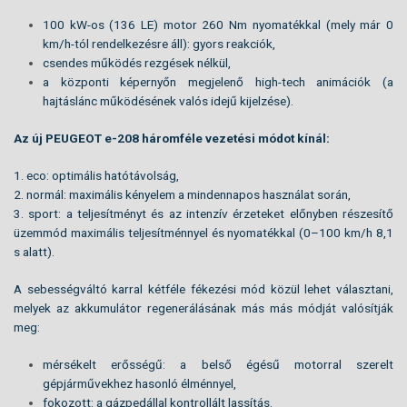
100 kW-os (136 LE) motor 260 Nm nyomatékkal (mely már 0
km/h-tól rendelkezésre áll): gyors reakciók,
csendes működés rezgések nélkül,
a központi képernyőn megjelenő high-tech animációk (a
hajtáslánc működésének valós idejű kijelzése).
Az új PEUGEOT e-208 háromféle vezetési módot kínál:
1. eco: optimális hatótávolság,
2. normál: maximális kényelem a mindennapos használat során,
3. sport: a teljesítményt és az intenzív érzeteket előnyben részesítő
üzemmód maximális teljesítménnyel és nyomatékkal (0–100 km/h 8,1
s alatt).
A sebességváltó karral kétféle fékezési mód közül lehet választani,
melyek az akkumulátor regenerálásának más más módját valósítják
meg:
mérsékelt erősségű: a belső égésű motorral szerelt
gépjárművekhez hasonló élménnyel,
fokozott: a gázpedállal kontrollált lassítás.