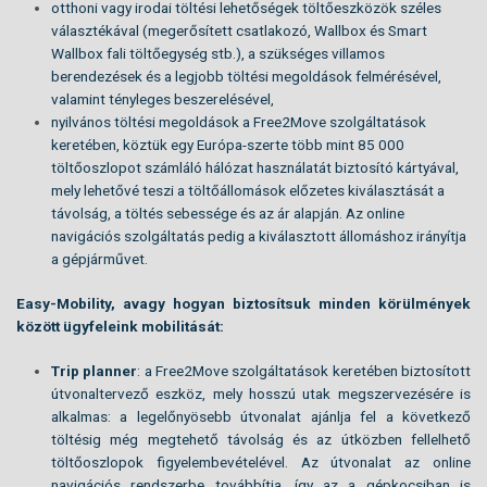
otthoni vagy irodai töltési lehetőségek töltőeszközök széles
választékával (megerősített csatlakozó, Wallbox és Smart
Wallbox fali töltőegység stb.), a szükséges villamos
berendezések és a legjobb töltési megoldások felmérésével,
valamint tényleges beszerelésével,
nyilvános töltési megoldások a Free2Move szolgáltatások
keretében, köztük egy Európa-szerte több mint 85 000
töltőoszlopot számláló hálózat használatát biztosító kártyával,
mely lehetővé teszi a töltőállomások előzetes kiválasztását a
távolság, a töltés sebessége és az ár alapján. Az online
navigációs szolgáltatás pedig a kiválasztott állomáshoz irányítja
a gépjárművet.
Easy-Mobility, avagy hogyan biztosítsuk minden körülmények
között ügyfeleink mobilitását:
Trip planner
: a Free2Move szolgáltatások keretében biztosított
útvonaltervező eszköz, mely hosszú utak megszervezésére is
alkalmas: a legelőnyösebb útvonalat ajánlja fel a következő
töltésig még megtehető távolság és az útközben fellelhető
töltőoszlopok figyelembevételével. Az útvonalat az online
navigációs rendszerbe továbbítja, így az a gépkocsiban is