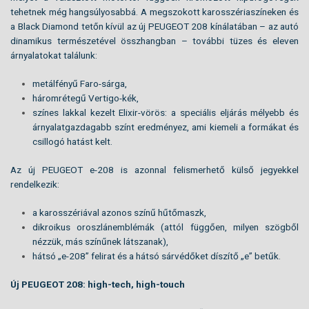
tehetnek még hangsúlyosabbá. A megszokott karosszériaszíneken és
a Black Diamond tetőn kívül az új PEUGEOT 208 kínálatában – az autó
dinamikus természetével összhangban – további tüzes és eleven
árnyalatokat találunk:
metálfényű Faro-sárga,
háromrétegű Vertigo-kék,
színes lakkal kezelt Elixir-vörös: a speciális eljárás mélyebb és
árnyalatgazdagabb színt eredményez, ami kiemeli a formákat és
csillogó hatást kelt.
Az új PEUGEOT e-208 is azonnal felismerhető külső jegyekkel
rendelkezik:
a karosszériával azonos színű hűtőmaszk,
dikroikus oroszlánemblémák (attól függően, milyen szögből
nézzük, más színűnek látszanak),
hátsó „e-208” felirat és a hátsó sárvédőket díszítő „e” betűk.
Új PEUGEOT 208: high-tech, high-touch