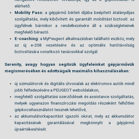
elérhető.
Mobility Pass:
a gépjármű bérleti díjába beépített átalánydíjas
szolgáltatás, mely kibővített és garantált mobilitást biztosít: az
ügyfélnek bármikor a rendelkezésére áll a szükségleteinek
megfelelő bérautó.
E-coaching:
a MyPeugeot alkalmazásban található eszköz, mely
az új e-208 vezetésére és az optimális hatótávolság
biztosítására vonatkozó tanácsokkal szolgál.
Serenity, avagy hogyan segítsük ügyfeleinket gépjárművük
megismerésében és adottságaik maximális kihasználásában:
új szimulátorok és digitális útvonalak az elektromos autók minél
jobb felfedezésére a PEUGEOT weboldalakon,
megfelelő szolgáltatási szerződések és assistance szolgáltatás,
melyek ugyanazon finanszírozási megoldás részeként felhőtlen
gépkocsihasználatot tesznek lehetővé,
az akkumulátorkapacitást igazoló okirat, mely az akkumulátor
kapacitásának garantálásával megkönnyíti a gépjármű
újraértékesítését.