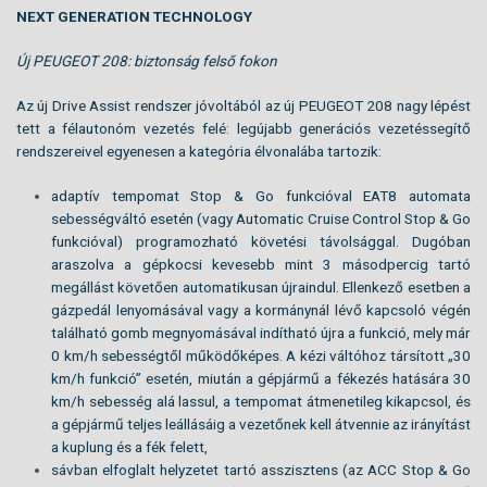
NEXT GENERATION TECHNOLOGY
Új PEUGEOT 208: biztonság felső fokon
Az új Drive Assist rendszer jóvoltából az új PEUGEOT 208 nagy lépést
tett a félautonóm vezetés felé: legújabb generációs vezetéssegítő
rendszereivel egyenesen a kategória élvonalába tartozik:
adaptív tempomat Stop & Go funkcióval EAT8 automata
sebességváltó esetén (vagy Automatic Cruise Control Stop & Go
funkcióval) programozható követési távolsággal. Dugóban
araszolva a gépkocsi kevesebb mint 3 másodpercig tartó
megállást követően automatikusan újraindul. Ellenkező esetben a
gázpedál lenyomásával vagy a kormánynál lévő kapcsoló végén
található gomb megnyomásával indítható újra a funkció, mely már
0 km/h sebességtől működőképes. A kézi váltóhoz társított „30
km/h funkció” esetén, miután a gépjármű a fékezés hatására 30
km/h sebesség alá lassul, a tempomat átmenetileg kikapcsol, és
a gépjármű teljes leállásáig a vezetőnek kell átvennie az irányítást
a kuplung és a fék felett,
sávban elfoglalt helyzetet tartó asszisztens (az ACC Stop & Go