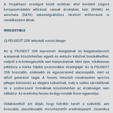
A forgalmazó országok közül azokban, ahol kevésbé szigorú
környezetvédelmi előírások vannak érvényben, kézi (BVM6) és
automata (EAT6) sebességváltóhoz társított erőforrások is
rendelkezésre állnak.
IRRESISTIBLE
Új PEUGEOT 208: letisztult, vonzó design
Az új PEUGEOT 208 expresszív designjának és kiegyensúlyozott
arányainak köszönhetően egyedi és exkluzív külsővel büszkélkedhet,
melyről a krómkiegészítők sem hiányozhatnak. Mint ilyen, tökéletesen
példázza a márka feljebb pozicionálási stratégiáját. Az új PEUGEOT
208 hosszabb, szélesebb és egyszersmind alacsonyabb, mint az
előző generáció tagjai. A feszes, letisztult vonalvezetés sportos
jelleget kölcsönöz az elegáns sziluettnek, mely a széles sárvédőknek
és a szoborszerű formáknak köszönhetően az érzékiséget sem
nélkülözi. Az eredmény feszes és lágy vonalak finom egyensúlya.
Oldalnézetből azt látjuk, hogy hátrébb került a szélvédő, ami
hosszabb, plasztikusabb motorháztetőt eredményezett. Dinamikus