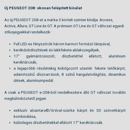
Új PEUGEOT 208: okosan felépített kínálat
Az új PEUGEOT 208-at a márka 5 kiviteli szinten kínálja: Access,
Active, Allure, GT Line és GT.
A prémium GT Line és GT változat egyedi
stílusjegyekkel rendelkezik:
Full LED-es fényszórók három karmot formázó lámpával,
kerékdobdíszítések és lakkfekete ablakszegélyek,
17” gyémántcsiszolt, díszbetéttel ellátott, alumínium
keréktárcsák,
a legapróbb részletekig kidolgozott utastér: fekete tetőkárpit,
adamitszínű díszvarrások, 8 színű hangulatvilágítás, dinamikus
ülések, alumíniumpedál.
A csak a PEUGEOT e-208-ból rendelkezésre álló GT változat további
megkülönböztető jegyei:
exkluzív alcantara©/Gréval-szürke kárpit és 3D szövetkárpit
kombinálása,
különleges díszbetétekkel ellátott 17” keréktárcsák.