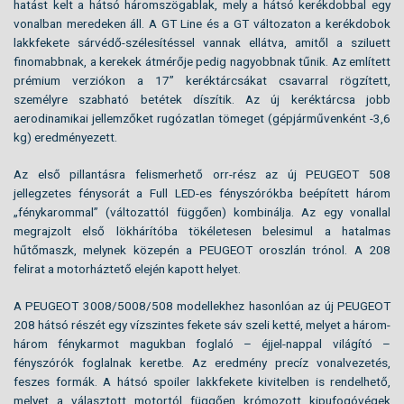
hatást kelt a hátsó háromszögablak, mely a hátsó kerékdobbal egy
vonalban meredeken áll. A GT Line és a GT változaton a kerékdobok
lakkfekete sárvédő-szélesítéssel vannak ellátva, amitől a sziluett
finomabbnak, a kerekek átmérője pedig nagyobbnak tűnik. Az említett
prémium verziókon a 17” keréktárcsákat csavarral rögzített,
személyre szabható betétek díszítik. Az új keréktárcsa jobb
aerodinamikai jellemzőket rugózatlan tömeget (gépjárművenként -3,6
kg) eredményezett.
Az első pillantásra felismerhető orr-rész az új PEUGEOT 508
jellegzetes fénysorát a Full LED-es fényszórókba beépített három
„fénykarommal” (változattól függően) kombinálja. Az egy vonallal
megrajzolt első lökhárítóba tökéletesen belesimul a hatalmas
hűtőmaszk, melynek közepén a PEUGEOT oroszlán trónol. A 208
felirat a motorháztető elején kapott helyet.
A PEUGEOT 3008/5008/508 modellekhez hasonlóan az új PEUGEOT
208 hátsó részét egy vízszintes fekete sáv szeli ketté, melyet a három-
három fénykarmot magukban foglaló – éjjel-nappal világító –
fényszórók foglalnak keretbe. Az eredmény precíz vonalvezetés,
feszes formák. A hátsó spoiler lakkfekete kivitelben is rendelhető,
melyet a választott motortól függően krómozott kipufogóvégek