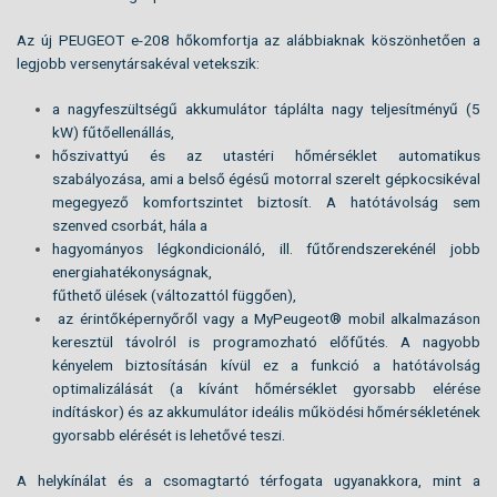
Az új PEUGEOT e-208 hőkomfortja az alábbiaknak köszönhetően a
legjobb versenytársakéval vetekszik:
a nagyfeszültségű akkumulátor táplálta nagy teljesítményű (5
kW) fűtőellenállás,
hőszivattyú és az utastéri hőmérséklet automatikus
szabályozása, ami a belső égésű motorral szerelt gépkocsikéval
megegyező komfortszintet biztosít. A hatótávolság sem
szenved csorbát, hála a
hagyományos légkondicionáló, ill. fűtőrendszerekénél jobb
energiahatékonyságnak,
fűthető ülések (változattól függően),
az érintőképernyőről vagy a MyPeugeot® mobil alkalmazáson
keresztül távolról is programozható előfűtés. A nagyobb
kényelem biztosításán kívül ez a funkció a hatótávolság
optimalizálását (a kívánt hőmérséklet gyorsabb elérése
indításkor) és az akkumulátor ideális működési hőmérsékletének
gyorsabb elérését is lehetővé teszi.
A helykínálat és a csomagtartó térfogata ugyanakkora, mint a