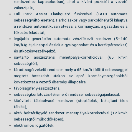
rendszerhez kapcsolódóan), ahol a kívánt pozíciót a vezető
választja ki,
Full Park Assist Flankguard funkcióval (EAT8 automata
sebességváltó esetén). Parkoláskor vagy parkolóhelyről kihajtva
a rendszer automatikusan átveszi a kormányzás, a gázadás és a
fékezés feladatát,
legújabb generációs automata vészfékező rendszer (5–140
km/h-ig éjjel-nappal észleli a gyalogosokat és a kerékpárosokat)
és ütközésveszély-jelző,
sávtartó asszisztens menetpálya-korrekcióval (65 km/h
sebességtől),
fáradtságérzékelő rendszer, mely a 65 km/h fölötti sebességgel
megtett hosszabb utakon az apró kormánymozgásokból
következtet a vezető éberségi állapotára,
távolságifény-asszisztens,
sebességkorlátozás-felismerő rendszer sebességajánlással,
kibővített táblaolvasó rendszer (stoptáblák, behajtani tilos
táblák),
aktív holttérfigyelő rendszer menetpálya-korrekcióval (12 km/h
sebességtől működőképes),
elektromos rögzítőfék.