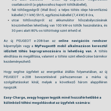
csatlakozóról (a gépkocsihoz kapott töltőkábellel),
fali töltőegységről (Wall Box): a teljes töltés ideje háromfázisú
kábellel (11 kW) 5h15, egyfázisú kábellel (7,4 kW) 8 óra,
utcai töltőoszlopról: az akkumulátor hőszabályozásának
köszönhetően lehetőség van 100 kW-os töltők használatára, és
30 perc alatt 80%-os töltöttségi szint érhető el.
Az új PEUGEOT e-208-ban az
online navigációs rendszer
képernyőjén vagy a
MyPeugeot® mobil alkalmazáson keresztül
időzített töltés beprogramozására is lehetőség van.
A töltés
elindítása és megállítása, valamint a töltési szint ellenőrzése bármikor
kezdeményezhető.
Hogy segítse ügyfeleit az energetikai átállás folyamatában, az új
PEUGEOT e-208 bevezetésével párhuzamosan a márka új
szolgáltatásokat kínál, melyek a következő három alappilléren
nyugszik:
Easy-Charge, avagy hogyan tegyük minél hozzáférhetőbbé a
különböző töltési megoldásokat az ügyfelek számára: