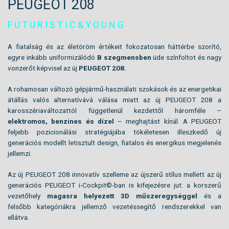
PEUGEOT 208
F U T U R I S T I C & Y O U N G
A fiatalság és az életöröm értékeit fokozatosan háttérbe szorító,
egyre inkább uniformizálódó
B szegmensben
üde színfoltot és nagy
vonzerőt képvisel az új
PEUGEOT 208.
A rohamosan változó gépjármű-használati szokások és az energetikai
átállás valós alternatívává válása miatt az új PEUGEOT 208 a
karosszériaváltozattól függetlenül kezdettől háromféle –
elektromos, benzines és dízel
– meghajtást kínál. A PEUGEOT
feljebb pozicionálási stratégiájába tökéletesen illeszkedő új
generációs modellt letisztult design, fiatalos és energikus megjelenés
jellemzi.
Az új PEUGEOT 208 innovatív szelleme az újszerű stílus mellett az új
generációs PEUGEOT i-Cockpit©-ban is kifejezésre jut: a korszerű
vezetőhely
magasra helyezett 3D műszeregységgel
és a
felsőbb
kategóriákra jellemző vezetéssegítő rendszerekkel van
ellátva.