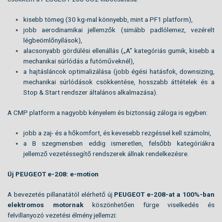
kisebb tömeg (30 kg-mal könnyebb, mint a PF1 platform),
jobb aerodinamikai jellemzők (simább padlólemez, vezérelt
légbeömlőnyílások),
alacsonyabb gördülési ellenállás („A” kategóriás gumik, kisebb a
mechanikai súrlódás a futóműveknél),
a hajtásláncok optimalizálása (jobb égési hatásfok, downsizing,
mechanikai súrlódások csökkentése, hosszabb áttételek és a
Stop & Start rendszer általános alkalmazása).
A CMP platform a nagyobb kényelem és biztonság záloga is egyben:
jobb a zaj- és a hőkomfort, és kevesebb rezgéssel kell számolni,
a B szegmensben eddig ismeretlen, felsőbb kategóriákra
jellemző vezetéssegítő rendszerek állnak rendelkezésre.
Új PEUGEOT e-208: e-motion
A bevezetés pillanatától elérhető új
PEUGEOT e-208-at a 100%-ban
elektromos motornak
köszönhetően fürge viselkedés és
felvillanyozó vezetési élmény jellemzi: