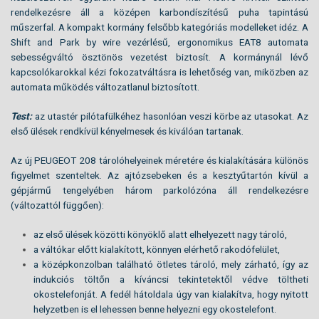
rendelkezésre áll a középen karbondíszítésű puha tapintású
műszerfal. A kompakt kormány felsőbb kategóriás modelleket idéz. A
Shift and Park by wire vezérlésű, ergonomikus EAT8 automata
sebességváltó ösztönös vezetést biztosít. A kormánynál lévő
kapcsolókarokkal kézi fokozatváltásra is lehetőség van, miközben az
automata működés változatlanul biztosított.
Test:
az utastér pilótafülkéhez hasonlóan veszi körbe az utasokat. Az
első ülések rendkívül kényelmesek és kiválóan tartanak.
Az új PEUGEOT 208 tárolóhelyeinek méretére és kialakítására különös
figyelmet szenteltek. Az ajtózsebeken és a kesztyűtartón kívül a
gépjármű tengelyében három parkolózóna áll rendelkezésre
(változattól függően):
az első ülések közötti könyöklő alatt elhelyezett nagy tároló,
a váltókar előtt kialakított, könnyen elérhető rakodófelület,
a középkonzolban található ötletes tároló, mely zárható, így az
indukciós töltőn a kíváncsi tekintetektől védve töltheti
okostelefonját. A fedél hátoldala úgy van kialakítva, hogy nyitott
helyzetben is el lehessen benne helyezni egy okostelefont.