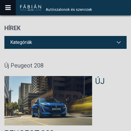
Autószalonok és szervizek
HÍREK
Kategóriák
Új Peugeot 208
ÚJ