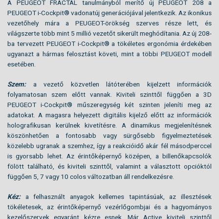
A PEUGEOT FRACTAL tanulmányból merítő új PEUGEOT 208 a
PEUGEOT i-Cockpit® vadonatúj generációjával jelentkezik. Az ikonikus
vezetőhely mára a PEUGEOT-örökség szerves része lett, és
világszerte több mint 5 millió vezetőt sikerült meghódítania. Az új 208-
ba tervezett PEUGEOT i-Cockpit® a tökéletes ergonómia érdekében
ugyanazt a hármas felosztást követi, mint a többi PEUGEOT modell
esetében.
Szem:
a vezető közvetlen látóterében kijelzett információk
folyamatosan szem előtt vannak. Kiviteli szinttől függően a 3D
PEUGEOT i-Cockpit® műszeregység két szinten jeleníti meg az
adatokat. A magasra helyezett digitális kijelző előtt az információk
holografikusan kerülnek kivetítésre. A dinamikus megjelenítésnek
köszönhetően a fontosabb vagy sürgősebb figyelmeztetések
közelebb ugranak a szemhez, így a reakcióidő akár fél másodperccel
is gyorsabb lehet. Az érintőképernyő középen, a billenőkapcsolók
fölött található, és kiviteli szinttől, valamint a választott opcióktól
függően 5, 7 vagy 10 colos változatban áll rendelkezésre.
Kéz:
a felhasznált anyagok kellemes tapintásúak, az illesztések
tökéletesek, az érintőképernyő vezérlőgombjai és a hagyományos
kezelőszervek egyaránt kézre esnek. Már Active kiviteli szinttől