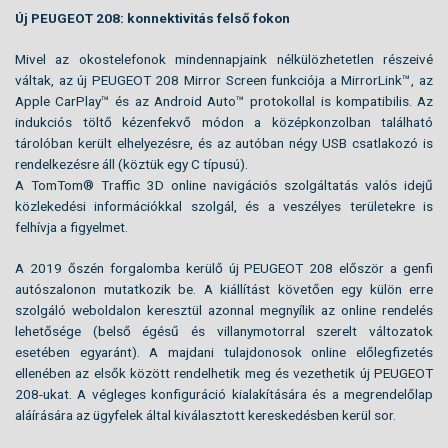
Új PEUGEOT 208: konnektivitás felső fokon
Mivel az okostelefonok mindennapjaink nélkülözhetetlen részeivé
váltak, az új PEUGEOT 208 Mirror Screen funkciója a MirrorLink™, az
Apple CarPlay™ és az Android Auto™ protokollal is kompatibilis. Az
indukciós töltő kézenfekvő módon a középkonzolban található
tárolóban került elhelyezésre, és az autóban négy USB csatlakozó is
rendelkezésre áll (köztük egy C típusú).
A TomTom® Traffic 3D online navigációs szolgáltatás valós idejű
közlekedési információkkal szolgál, és a veszélyes területekre is
felhívja a figyelmet.
A 2019 őszén forgalomba kerülő új PEUGEOT 208 először a genfi
autószalonon mutatkozik be. A kiállítást követően egy külön erre
szolgáló weboldalon keresztül azonnal megnyílik az online rendelés
lehetősége (belső égésű és villanymotorral szerelt változatok
esetében egyaránt). A majdani tulajdonosok online előlegfizetés
ellenében az elsők között rendelhetik meg és vezethetik új PEUGEOT
208-ukat. A végleges konfiguráció kialakítására és a megrendelőlap
aláírására az ügyfelek által kiválasztott kereskedésben kerül sor.