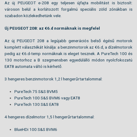
Az új PEUGEOT e-208 egy teljesen újfajta mobilitást is biztosít:
városon belül a korlátozott forgalmú speciális zöld zónákban is
szabadon közlekedhetünk vele.
Új PEUGEOT 208: az €6.d normáknak is megfelel
Az új PEUGEOT 208 a legújabb generációs belső égésű motorok
komplett választékát kínálja: a benzinmotorok az €6.d, a dízelmotorok
pedig az €6.d-temp normáknak is eleget tesznek. A PureTech 100 és
130 motorhoz a B szegmensben egyedülálló módon nyolcfokozatú
EAT8 automata váltó is kérhető.
3 hengeres benzinmotorok 1,2 l hengerűrtartalommal:
PureTech 75 S&S BVM5
PureTech 100 S&S BVM6 vagy EAT8
PureTech 130 S&S EAT8
4 hengeres dízelmotor 1,5 l hengerűrtartalommal:
BlueHDi 100 S&S BVM6