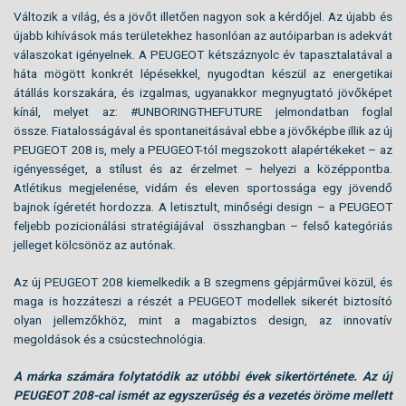
Változik a világ, és a jövőt illetően nagyon sok a kérdőjel. Az újabb és
újabb kihívások más területekhez hasonlóan az autóiparban is adekvát
válaszokat igényelnek. A PEUGEOT kétszáznyolc év tapasztalatával a
háta mögött konkrét lépésekkel, nyugodtan készül az energetikai
átállás korszakára, és izgalmas, ugyanakkor megnyugtató jövőképet
kínál, melyet az: #UNBORINGTHEFUTURE jelmondatban foglal
össze. Fiatalosságával és spontaneitásával ebbe a jövőképbe illik az új
PEUGEOT 208 is, mely a PEUGEOT-tól megszokott alapértékeket – az
igényességet, a stílust és az érzelmet – helyezi a középpontba.
Atlétikus megjelenése, vidám és eleven sportossága egy jövendő
bajnok ígéretét hordozza. A letisztult, minőségi design – a PEUGEOT
feljebb pozicionálási stratégiájával összhangban – felső kategóriás
jelleget kölcsönöz az autónak.
Az új PEUGEOT 208 kiemelkedik a B szegmens gépjárművei közül, és
maga is hozzáteszi a részét a PEUGEOT modellek sikerét biztosító
olyan jellemzőkhöz, mint a magabiztos design, az innovatív
megoldások és a csúcstechnológia.
A márka számára folytatódik az utóbbi évek sikertörténete. Az új
PEUGEOT 208-cal ismét az egyszerűség és a vezetés öröme mellett