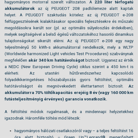
hagyományos motorral szerelt változaton. A
220 liter térfogatú
akkumulátorok
az új PEUGEOT 208 padlólemeze alatt kaptak
helyet.
A PEUGEOT szaktudás kötelez: az új PEUGEOT e-208
felfüggesztésének kialakításakor speciális fejlesztésekre és műszaki
megoldásokra került sor (pl. az optimális súlyeloszlás érdekében),
melyek segítségével a belső égésű változatokéhoz hasonló dinamikus
tulajdonságokat sikerült elérni. Az új PEUGEOT e-208 egy nagy
teljesítményű 50 kWh-s akkumulátorral rendelkezik, mely a WLTP
(Worldwide harmonized Light vehicles Test Procedures) szabványnak
megfelelően
akár 340 km hatótávolságot
biztosít. Ugyanez az érték
a NEDC (New European Driving Cycle) ciklus szerint a 450 km-t is
elérheti. Az utastéri hűtőrendszerhez kapcsolódó
folyadékkeringetéses hőszabályozás gyors feltöltést, optimális
hatótávolságot és megnövekedett élettartamot biztosít.
A
z
akkumulátorra 70% töltőkapacitás erejéig 8 év (vagy 160 000 km
futásteljesítményig érvényes) garancia vonatkozik.
A feltöltési módok rugalmasak, és a mindennapi helyzetekhez
igazodnak. Háromféle töltési mód létezik:
hagyományos hálózati csatlakozóról vagy – a teljes feltöltést 16
óra alatt biztosító – Green Up™Legrand® megerősített