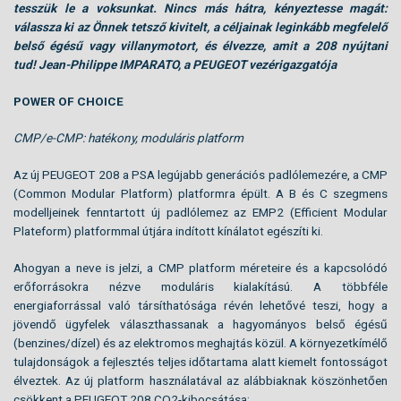
tesszük le a voksunkat. Nincs más hátra, kényeztesse magát:
válassza ki az Önnek tetsző kivitelt, a céljainak leginkább megfelelő
belső égésű vagy villanymotort, és élvezze, amit a 208 nyújtani
tud! Jean-Philippe IMPARATO, a PEUGEOT vezérigazgatója
POWER OF CHOICE
CMP/e-CMP: hatékony, moduláris platform
Az új PEUGEOT 208 a PSA legújabb generációs padlólemezére, a CMP
(Common Modular Platform) platformra épült. A B és C szegmens
modelljeinek fenntartott új padlólemez az EMP2 (Efficient Modular
Plateform) platformmal útjára indított kínálatot egészíti ki.
Ahogyan a neve is jelzi, a CMP platform méreteire és a kapcsolódó
erőforrásokra nézve moduláris kialakítású. A többféle
energiaforrással való társíthatósága révén lehetővé teszi, hogy a
jövendő ügyfelek választhassanak a hagyományos belső égésű
(benzines/dízel) és az elektromos meghajtás közül. A környezetkímélő
tulajdonságok a fejlesztés teljes időtartama alatt kiemelt fontosságot
élveztek. Az új platform használatával az alábbiaknak köszönhetően
csökkent a PEUGEOT 208 CO2-kibocsátása: