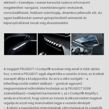
elérhető « Személyes » menün keresztül számos információt
megjeleníthet: navigáció, vezetéstámogató rendszerek,
motorbeállítások, fedélzeti számítógép, dinamikus jellemzők stb. Az
egyes beállításokat szemet gyönyörködtető animációk és
képernyőváltások teszik még élvezetesebbé.
A megújult PEUGEOT i-Cockpit® azonban még ennél is több újítást
hoz, s mivel a PEUGEOT egyik alapértéke a vezetés öröme, az érzékek
szerepét állítja a középpontba. Az erre a célre szolgáló – a
billenőkapcsolók mellett található – gombok egyszerű
megnyomásával működésbe hozhatjuk az új PEUGEOT 3008
szabadidőautó « beépített karmesterét », az i-Cockpit® Amplify-t,
amely arra hivatott, hogy szinte az összes érzékszervünket magával
ragadja és ezzel még intenzívebbé tegye a vezetés élményét:
– A látást a megvilágítás intenzitásának változtatásával és a kijelzők