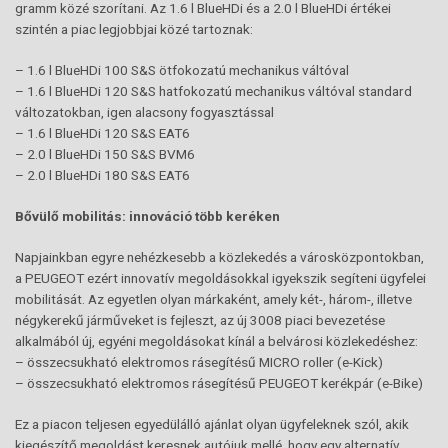
gramm közé szorítani. Az 1.6 l BlueHDi és a 2.0 l BlueHDi értékei
szintén a piac legjobbjai közé tartoznak:
– 1.6 l BlueHDi 100 S&S ötfokozatú mechanikus váltóval
– 1.6 l BlueHDi 120 S&S hatfokozatú mechanikus váltóval standard
változatokban, igen alacsony fogyasztással
– 1.6 l BlueHDi 120 S&S EAT6
– 2.0 l BlueHDi 150 S&S BVM6
– 2.0 l BlueHDi 180 S&S EAT6
Bővülő mobilitás: innováció több keréken
Napjainkban egyre nehézkesebb a közlekedés a városközpontokban,
a PEUGEOT ezért innovatív megoldásokkal igyekszik segíteni ügyfelei
mobilitását. Az egyetlen olyan márkaként, amely két-, három-, illetve
négykerekű járműveket is fejleszt, az új 3008 piaci bevezetése
alkalmából új, egyéni megoldásokat kínál a belvárosi közlekedéshez:
– összecsukható elektromos rásegítésű MICRO roller (e-Kick)
– összecsukható elektromos rásegítésű PEUGEOT kerékpár (e-Bike)
Ez a piacon teljesen egyedülálló ajánlat olyan ügyfeleknek szól, akik
kiegészítő megoldást keresnek autójuk mellé, hogy egy alternatív