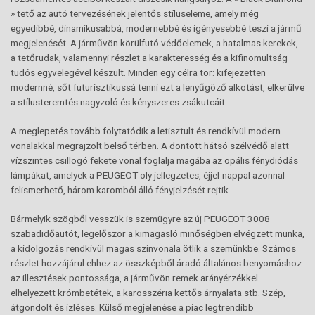
» tető az autó tervezésének jelentős stíluseleme, amely még
egyedibbé, dinamikusabbá, modernebbé és igényesebbé teszi a jármű
megjelenését. A járművön körülfutó védőelemek, a hatalmas kerekek,
a tetőrudak, valamennyi részlet a karakteresség és a kifinomultság
tudós egyvelegével készült. Minden egy célra tör: kifejezetten
modernné, sőt futurisztikussá tenni ezt a lenyűgöző alkotást, elkerülve
a stílusteremtés nagyzoló és kényszeres zsákutcáit.
A meglepetés tovább folytatódik a letisztult és rendkívül modern
vonalakkal megrajzolt belső térben. A döntött hátsó szélvédő alatt
vízszintes csillogó fekete vonal foglalja magába az opális fénydiódás
lámpákat, amelyek a PEUGEOT oly jellegzetes, éjjel-nappal azonnal
felismerhető, három karomból álló fényjelzését rejtik.
Bármelyik szögből vesszük is szemügyre az új PEUGEOT 3008
szabadidőautót, legelőször a kimagasló minőségben elvégzett munka,
a kidolgozás rendkívül magas színvonala ötlik a szemünkbe. Számos
részlet hozzájárul ehhez az összképből áradó általános benyomáshoz:
az illesztések pontossága, a járművön remek arányérzékkel
elhelyezett krómbetétek, a karosszéria kettős árnyalata stb. Szép,
átgondolt és ízléses. Külső megjelenése a piac legtrendibb