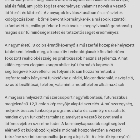
alul és felül, ami jobb fogást eredményez, valamint növeli a vezető
látóterét és lábterét. Az anyagok kiválasztásában és a részletek
kidolgozásában –bőrrel bevont kormánykerék a második szinttől,
krómbetétek, csillogó fekete berakások – megnyilvánuló gondosság
magas szintű minőségérzetet és tetszetősséget eredményez.
A nagyméretű, 8 colos érintőképernyő a műszerfal közepére helyezett
tabletként jelenik meg; a kapacitív technológiának köszönhetően
fokozott reakciókészség és praktikusabb használat jellemzi. A hat
különlegesen elegáns zongorabillentyűt formázó kapcsoló
segítségével közvetlenül és folyamatosan hozzáférhetünk a
legfontosabb kényelmi funkciókhoz: rádió, légkondicionáló, navigáció,
az autó beállításai, telefon, valamint a mobiltelefon alkalmazások.
A magasra helyezett műszercsoport nagyfelbontású, futurisztikus
megjelenésű 12,3 colos képernyője alapfelszerelés. A műszeregység,
melynek összes funkciója programozható és személyre szabható,
minden olyan funkciót tartalmaz, amelyet a vezető közvetlenül a
látómezejében szeretne tudni. A kormánykapcsolók segítségével
elérhető öt különböző kijelzési módnak köszönhetően a vezető
tetszése szerint komponálhatja meg a kijelzőt. Az érintőképernyőről