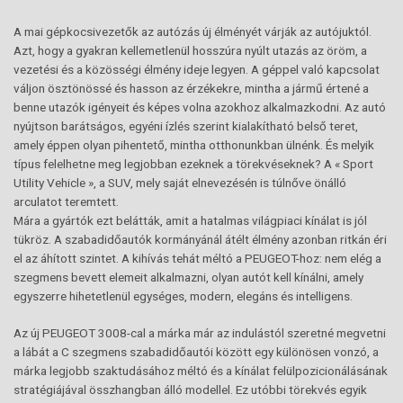
A mai gépkocsivezetők az autózás új élményét várják az autójuktól.
Azt, hogy a gyakran kellemetlenül hosszúra nyúlt utazás az öröm, a
vezetési és a közösségi élmény ideje legyen. A géppel való kapcsolat
váljon ösztönössé és hasson az érzékekre, mintha a jármű értené a
benne utazók igényeit és képes volna azokhoz alkalmazkodni. Az autó
nyújtson barátságos, egyéni ízlés szerint kialakítható belső teret,
amely éppen olyan pihentető, mintha otthonunkban ülnénk. És melyik
típus felelhetne meg legjobban ezeknek a törekvéseknek? A « Sport
Utility Vehicle », a SUV, mely saját elnevezésén is túlnőve önálló
arculatot teremtett.
Mára a gyártók ezt belátták, amit a hatalmas világpiaci kínálat is jól
tükröz. A szabadidőautók kormányánál átélt élmény azonban ritkán éri
el az áhított szintet. A kihívás tehát méltó a PEUGEOT-hoz: nem elég a
szegmens bevett elemeit alkalmazni, olyan autót kell kínálni, amely
egyszerre hihetetlenül egységes, modern, elegáns és intelligens.
Az új PEUGEOT 3008-cal a márka már az indulástól szeretné megvetni
a lábát a C szegmens szabadidőautói között egy különösen vonzó, a
márka legjobb szaktudásához méltó és a kínálat felülpozicionálásának
stratégiájával összhangban álló modellel. Ez utóbbi törekvés egyik