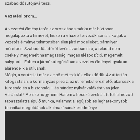
szabadidőautójává teszi.
Vezetési öröm…
A vezetési élmény terén az oroszlános márka már biztosan
megalapozta a hírnevét, hiszen a « házi » tervezők sorra alkotják a
vezetés élménye tekintetében élen járó modelleket, bármilyen
méretben. Szabadidőautóról lévén azonban szó, a feladat nem
csekély: megemelt hasmagasság, magas üléspozíció, megemelt
súlypont… Ebben a járműkategóriában a vezetés élményét gyakran
alárendelik a stílusnak.
Mégis, a varázslat már az első méterektők elkezdődik. Az úttartás
kifogástalan, a kormányzás precíz, az út remekül érezhető, akárcsak a
fürgeség és a biztonság – és mindez nyilvánvalóként van jelen.
Varázslat? Persze hogy nem. Hanem a hosszú évek alatt felhalmozott
tapasztalatra épülő munka, valamint a legújabb és leghatékonyabb
technikai megoldások alkalmazásának eredménye.