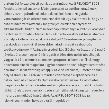
biztonsági felszereléseit építik be a járműbe. Az új PEUGEOT 3008
felejthetetlen pillanatokat kíván garantálni az autóban utazóknak,
ehhez viszont páratlanul sokoldalúnak kell lennie. Nagyfokú
variálhatóságát és ötletes funkcionalitását úgy alakították ki, hogy az
autó minden várakozásnak megfeleljen és minden helyzethez
alkalmazkodni tudjon. Nem mindennapi rakomány? A 2/3-1/3 arányban
osztottan dönthető « Magic Flat » sík padló kialakítását teszi lehetővé.
Kis helyre kellene összepakolni a dolgait? Szeretné megkönnyíteni a
berakodást, vagy minél teljesebben átadni magát szabadidős
tevékenységeinek ? Az igazán eredeti, két állásban csúsztatható padló
jóvoltából a csomagtartó térfogatát erőfeszítés nélkül növelhetjük,
vagy akár rá is ülhetünk az összehajtogatott ülésekre anélkül, hogy
összekoszolnánk magunkat. Egy különösen hosszú tárgyat szeretnénk
szállítani? Ha vízszintesig lehajtjuk az első utasülést, 3 méter hosszú
hely szabadul fel. Ezen kívül minden változatban alapfelszerelés a
hátsó üléspad középső kartámaszába rejtett sízsák. Ez az ötletes
megoldás a hátsó ajtó érintés nélküli nyitásával egészíthető ki: a hátsó
lökhárító alatt egyetlen lábmozdulattal nyithatjuk ki vagy zárhatjuk le a
motorosan működő hátsó ajtót. Az új PEUGEOT 3008 igazán
leleményes, minden helyzetre talál megoldást!