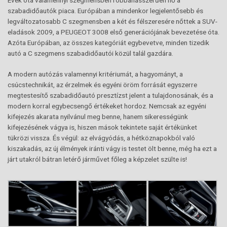
Évek óta valamennyi szegmensben robbanásszerűen nő a
szabadidőautók piaca. Európában a mindenkor legjelentősebb és
legváltozatosabb C szegmensben a két és félszeresére nőttek a SUV-
eladások 2009, a PEUGEOT 3008 első generációjának bevezetése óta.
Azóta Európában, az összes kategóriát egybevetve, minden tizedik
autó a C szegmens szabadidőautói közül talál gazdára.
A modern autózás valamennyi kritériumát, a hagyományt, a
csúcstechnikát, az érzelmek és egyéni öröm forrását egyszerre
megtestesítő szabadidőautó presztízst jelent a tulajdonosának, és a
modern korral egybecsengő értékeket hordoz. Nemcsak az egyéni
kifejezés akarata nyilvánul meg benne, hanem sikerességünk
kifejezésének vágya is, hiszen mások tekintete saját értékünket
tükrözi vissza. És végül: az elvágyódás, a hétköznapokból való
kiszakadás, az új élmények iránti vágy is testet ölt benne, még ha ezt a
járt utakról bátran letérő járművet főleg a képzelet szülte is!