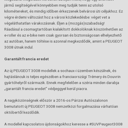
jármű segítségével könnyebben meg tudják tenni az utolsó
kilométereket, és mindig időben érkezzenek belvárosi úti céljukhoz. Ez
végre érdemi változást hoz a városi közlekedésbe: véget vet a
végeláthatatlan várakozásnak. Éljen a (mozgás)szabadság!
Ráadásul a csomagtartóban kialakított dokkolóknak köszönhetően az
e-roller és az e-bike nem csak gyorsan és biztonságosan elhelyezhető
az autóban, hanem töltése is azonnal megkezdődik, amint a PEUGEOT
3008 útnak indul.
Garantált francia eredet
Az új PEUGEOT 3008 modellek a sochaux-i üzemben készülnek, és
hajtásláncuk is teljes egészében a franciaországi Trémery és Douvrin
gyártóhelyről származik. Ennek megfelelően a széria minden darabja
„garantált francia eredet” védjeggyel kerül piacra.
A nagyközönségnek először a 2016-os Párizsi Autószalonon
bemutatott új PEUGEOT 3008 nemzetközi forgalmazása várhatóan
októbertől kezdődik.
A modellel kapcsolatos újdonságokhoz keresse a #SUVPeugeot3008