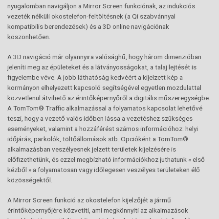
nyugalomban navigáljon a Mirror Screen funkciónak, az indukciós
vezeték nélküli okostelefon-feltöltésnek (a Qi szabvánnyal
kompatibilis berendezések) és a 3D online navigációnak
köszönhetően.
A 3D navigáció már olyannyira valósághű, hogy három dimenzióban
jeleníti meg az épületeket és a látványosságokat, a talaj lejtését is
figyelembe véve. A jobb láthatóság kedvéért a kijelzett kép a
kormányon elhelyezett kapcsoló segítségével egyetlen mozdulattal
közvetlenül átvihető az érintőképernyőről a digitális műszeregységbe.
A TomTom® Traffic alkalmazással a folyamatos kapcsolat lehetővé
teszi, hogy a vezető valós időben lássa a vezetéshez szükséges
eseményeket, valamint a hozzáférést számos információhoz: helyi
időjárás, parkolók, töltőállomások stb. Opcióként a TomTom®
alkalmazásban veszélyesnek jelzett területek kijelzésére is
előfizethetünk, és ezzel megbízható információkhoz juthatunk « első
kézből » a folyamatosan vagy időlegesen veszélyes területeken élő
közösségektől.
A Mirror Screen funkció az okostelefon kijelzőjét a jármű
érintőképernyőjére közvetíti, ami megkönnyíti az alkalmazások