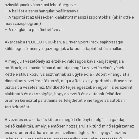
színvilágának választási lehetőségeivel
– A hallást a zenei hangulat beállításaival
– A tapintást az ülésekben kialakított masszázspontokkal (akár ötféle
masszázsprogram)
– A szaglást a parfümbefúvóval
Akárcsak a PEUGEOT 308-ban, a Driver Sport Pack sajátosságai
különleges élménnyel gazdagítják a látást, a tapintást és a hallást.
A megújult vezetőhely az érzékek valóságos kavalkádját nyújtja a
sofőrnek, aki maximálisan átadhatja magát a vezetés élményének.
Kétféle stílus közül választhatnak az ügyfelek: a « Boost » hangulat a
dinamikus vezetésre fókuszál, míg a « Relax » nyugodtabb környezetet
biztosít a vezetéshez. Mindkettő teljes egészében egyéni ízlés szerint
alakítható és azt szolgálja, hogy a vezető és az utasok felhőtlen
örömén keresztül páratlanná és felejthetetlenné tegye az autóban
tartózkodást.
A vezetés és az utazás közben megélt élményt szolgálja a gazdag
belső kialakítás, amely jelentősen hozzájárul a kitűnő minőségérzethez
és az utasteret átható modern szellemiséghez. Az anyagválasztás