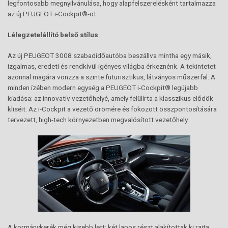
legfontosabb megnyilvánulása, hogy alapfelszerelésként tartalmazza
az új PEUGEOT i-Cockpit®-ot.
Lélegzetelállító belső stílus
Az új PEUGEOT 3008 szabadidőautóba beszállva mintha egy másik,
izgalmas, eredeti és rendkívül igényes világba érkeznénk. A tekintetet
azonnal magára vonzza a szinte futurisztikus, látványos műszerfal. A
minden ízében modern egység a PEUGEOT i-Cockpit® legújabb
kiadása: az innovatív vezetőhelyé, amely felülírta a klasszikus elődök
kliséit. Az i-Cockpit a vezető örömére és fokozott összpontosítására
tervezett, high-tech környezetben megvalósított vezetőhely.
A kormánykerék még kisebb lett; két lapos részt alakítottak ki rajta,