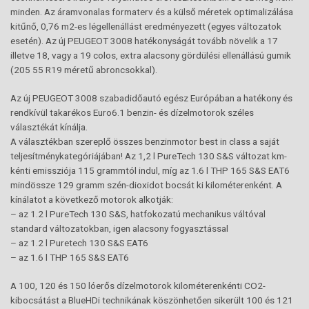
minden. Az áramvonalas formaterv és a külső méretek optimalizálása
kitűnő, 0,76 m2-es légellenállást eredményezett (egyes változatok
esetén). Az új PEUGEOT 3008 hatékonyságát tovább növelik a 17
illetve 18, vagy a 19 colos, extra alacsony gördülési ellenállású gumik
(205 55 R19 méretű abroncsokkal).
Az új PEUGEOT 3008 szabadidőautó egész Európában a hatékony és
rendkívül takarékos Euro6.1 benzin- és dízelmotorok széles
választékát kínálja.
A választékban szereplő összes benzinmotor best in class a saját
teljesítménykategóriájában! Az 1,2 l PureTech 130 S&S változat km-
kénti emissziója 115 grammtól indul, míg az 1.6 l THP 165 S&S EAT6
mindössze 129 gramm szén-dioxidot bocsát ki kilométerenként. A
kínálatot a következő motorok alkotják:
– az 1.2 l PureTech 130 S&S, hatfokozatú mechanikus váltóval
standard változatokban, igen alacsony fogyasztással
– az 1.2 l Puretech 130 S&S EAT6
– az 1.6 l THP 165 S&S EAT6
A 100, 120 és 150 lóerős dízelmotorok kilométerenkénti CO2-
kibocsátást a BlueHDi technikának köszönhetően sikerült 100 és 121