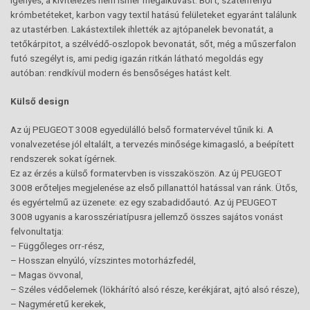
igényes, a kivitelezés nem ismer megalkuvást. Bőrt, szaténfényű
krómbetéteket, karbon vagy textil hatású felületeket egyaránt találunk
az utastérben. Lakástextilek ihlették az ajtópanelek bevonatát, a
tetőkárpitot, a szélvédő-oszlopok bevonatát, sőt, még a műszerfalon
futó szegélyt is, ami pedig igazán ritkán látható megoldás egy
autóban: rendkívül modern és bensőséges hatást kelt.
Külső design
Az új PEUGEOT 3008 egyedülálló belső formatervével tűnik ki. A
vonalvezetése jól eltalált, a tervezés minősége kimagasló, a beépített
rendszerek sokat ígérnek.
Ez az érzés a külső formatervben is visszaköszön. Az új PEUGEOT
3008 erőteljes megjelenése az első pillanattól hatással van ránk. Ütős,
és egyértelmű az üzenete: ez egy szabadidőautó. Az új PEUGEOT
3008 ugyanis a karosszériatípusra jellemző összes sajátos vonást
felvonultatja:
– Függőleges orr-rész,
– Hosszan elnyúló, vízszintes motorházfedél,
– Magas övvonal,
– Széles védőelemek (lökhárító alsó része, kerékjárat, ajtó alsó része),
– Nagyméretű kerekek,