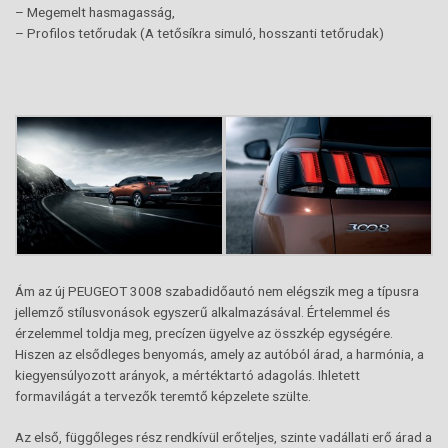
– Megemelt hasmagasság,
– Profilos tetőrudak (A tetősíkra simuló, hosszanti tetőrudak)
Ám az új PEUGEOT 3008 szabadidőautó nem elégszik meg a típusra
jellemző stílusvonások egyszerű alkalmazásával. Értelemmel és
érzelemmel toldja meg, precízen ügyelve az összkép egységére.
Hiszen az elsődleges benyomás, amely az autóból árad, a harmónia, a
kiegyensúlyozott arányok, a mértéktartó adagolás. Ihletett
formavilágát a tervezők teremtő képzelete szülte.
Az első, függőleges rész rendkívül erőteljes, szinte vadállati erő árad a