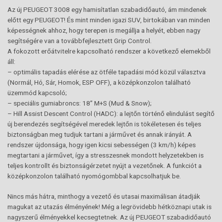
Az új PEUGEOT 3008 egy hamisítatlan szabadidőautó, ám mindenek
előtt egy PEUGEOT! És mint minden igazi SUV, birtokában van minden
képességnek ahhoz, hogy terepen is megállja a helyét, ebben nagy
segítségére van a továbbfejlesztett Grip Control.
A fokozott erőátvitelre kapcsolható rendszer a következő elemekből
áll:
– optimális tapadás elérése az ötféle tapadási mód közül választva
(Normál, Hó, Sár, Homok, ESP OFF), a középkonzolon található
üzemmód kapcsoló;
– speciális gumiabroncs: 18’’ M+S (Mud & Snow);
– Hill Assist Descent Control (HADC): a lejtőn történő elindulást segítő
új berendezés segítségével meredek lejtőn is tökéletesen és teljes
biztonságban meg tudjuk tartani a járművet és annak irányát. A
rendszer újdonsága, hogy igen kicsi sebességen (3 km/h) képes
megtartani a járművet, így a stresszesnek mondott helyzetekben is
teljes kontrollt és biztonságérzetet nyújt a vezetőnek. A funkciót a
középkonzolon található nyomógombbal kapcsolhatjuk be.
Nincs más hátra, minthogy a vezető és utasai maximálisan átadják
magukat az utazás élményének! Még a legrövidebb hétköznapi utak is
nagyszerű élményekkel kecsegtetnek. Az új PEUGEOT szabadidőautó