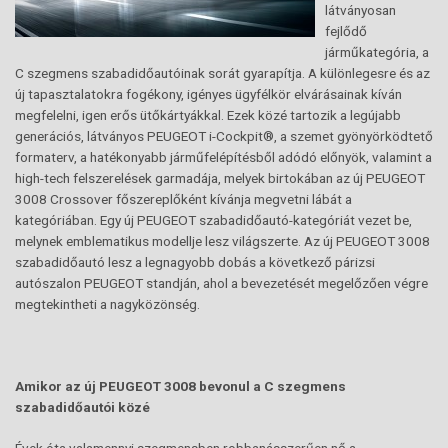
látványosan
fejlődő
járműkategória, a
C szegmens szabadidőautóinak sorát gyarapítja. A különlegesre és az
új tapasztalatokra fogékony, igényes ügyfélkör elvárásainak kíván
megfelelni, igen erős ütőkártyákkal. Ezek közé tartozik a legújabb
generációs, látványos PEUGEOT i-Cockpit®, a szemet gyönyörködtető
formaterv, a hatékonyabb járműfelépítésből adódó előnyök, valamint a
high-tech felszerelések garmadája, melyek birtokában az új PEUGEOT
3008 Crossover főszereplőként kívánja megvetni lábát a
kategóriában. Egy új PEUGEOT szabadidőautó-kategóriát vezet be,
melynek emblematikus modellje lesz világszerte. Az új PEUGEOT 3008
szabadidőautó lesz a legnagyobb dobás a következő párizsi
autószalon PEUGEOT standján, ahol a bevezetését megelőzően végre
megtekintheti a nagyközönség.
Amikor az új PEUGEOT 3008 bevonul a C szegmens
szabadidőautói közé