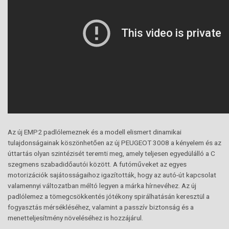
Az új EMP2 padlólemeznek és a modell elismert dinamikai
tulajdonságainak köszönhetően az új PEUGEOT 3008 a kényelem és az
úttartás olyan szintézisét teremti meg, amely teljesen egyedülálló a C
szegmens szabadidőautói között. A futóműveket az egyes
motorizációk sajátosságaihoz igazították, hogy az autó-út kapcsolat
valamennyi változatban méltó legyen a márka hírnevéhez. Az új
padlólemez a tömegcsökkentés jótékony spirálhatásán keresztül a
fogyasztás mérsékléséhez, valamint a passzív biztonság és a
menetteljesítmény növeléséhez is hozzájárul.