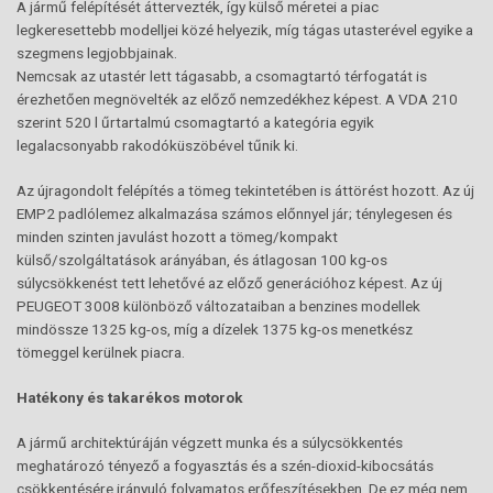
A jármű felépítését áttervezték, így külső méretei a piac
legkeresettebb modelljei közé helyezik, míg tágas utasterével egyike a
szegmens legjobbjainak.
Nemcsak az utastér lett tágasabb, a csomagtartó térfogatát is
érezhetően megnövelték az előző nemzedékhez képest. A VDA 210
szerint 520 l űrtartalmú csomagtartó a kategória egyik
legalacsonyabb rakodóküszöbével tűnik ki.
Az újragondolt felépítés a tömeg tekintetében is áttörést hozott. Az új
EMP2 padlólemez alkalmazása számos előnnyel jár; ténylegesen és
minden szinten javulást hozott a tömeg/kompakt
külső/szolgáltatások arányában, és átlagosan 100 kg-os
súlycsökkenést tett lehetővé az előző generációhoz képest. Az új
PEUGEOT 3008 különböző változataiban a benzines modellek
mindössze 1325 kg-os, míg a dízelek 1375 kg-os menetkész
tömeggel kerülnek piacra.
Hatékony és takarékos motorok
A jármű architektúráján végzett munka és a súlycsökkentés
meghatározó tényező a fogyasztás és a szén-dioxid-kibocsátás
csökkentésére irányuló folyamatos erőfeszítésekben. De ez még nem