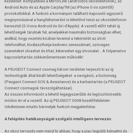
kezelését. Kompatibilis a MirrorLink (androidos okostelefonok), az
Android Auto és az Apple CarplayTM (az iPhone 5-ös szinttől)
protokollokkal. A funkció a kormányon található kapcsoló egyszerű
megnyomásával a hangfelismerést is lehetővé teszi az okostelefonon
keresztül (S-Voice Android és Siri d’Apple). A vezető előtt tehát új
lehetőségek tárulnak fel, amelyekkel maximális biztonságban élhet,
anélkül, hogy vezetés közben levenné a tekintetét az útról:
telefonálhat, kiválaszthatja kedvenc zeneszámait, szöveges
üzeneteket olvashat és írhat, kikereshet egy útvonalat… A folyamatos
kapcsolattartás zökkenőmentesen működik!
A PEUGEOT Connect csomag három területen terjeszti ki az új
technológiák által kínált lehetőségeket: a navigáció, a biztonság
(Peugeot Connect SOS & Assistance) és a karbantartás (a PEUGEOT
Connect csomagok távszolgáltatásai).
Az összes információt a lehető legegyszerűbb és legösztönösebb
módon éri el a vezető. Az új PEUGEOT 3008 kezelőfelületein
tökéletesen intuitív bármelyik funkció megjelenítése.
A felépítés hatékonyságát szolgáló intelligens tervezés
Az okos tervezés nem merül ki abban, hogy a piac legjobb kényelmi és