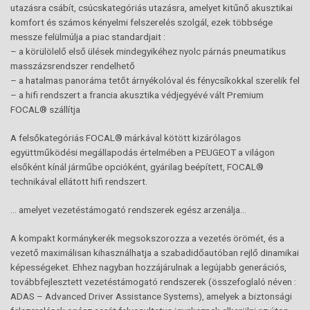
utazásra csábít, csúcskategóriás utazásra, amelyet kitűnő akusztikai
komfort és számos kényelmi felszerelés szolgál, ezek többsége
messze felülmúlja a piac standardjait :
– a körülölelő első ülések mindegyikéhez nyolc párnás pneumatikus
masszázsrendszer rendelhető
– a hatalmas panoráma tetőt árnyékolóval és fénycsíkokkal szerelik fel
– a hifi rendszert a francia akusztika védjegyévé vált Premium
FOCAL® szállítja
A felsőkategóriás FOCAL® márkával kötött kizárólagos
együttműködési megállapodás értelmében a PEUGEOT a világon
elsőként kínál járműbe opcióként, gyárilag beépített, FOCAL®
technikával ellátott hifi rendszert.
… amelyet vezetéstámogató rendszerek egész arzenálja…
A kompakt kormánykerék megsokszorozza a vezetés örömét, és a
vezető maximálisan kihasználhatja a szabadidőautóban rejlő dinamikai
képességeket. Ehhez nagyban hozzájárulnak a legújabb generációs,
továbbfejlesztett vezetéstámogató rendszerek (összefoglaló néven :
ADAS – Advanced Driver Assistance Systems), amelyek a biztonsági