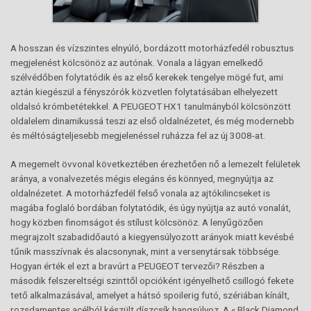
A hosszan és vízszintes elnyúló, bordázott motorházfedél robusztus
megjelenést kölcsönöz az autónak. Vonala a lágyan emelkedő
szélvédőben folytatódik és az első kerekek tengelye mögé fut, ami
aztán kiegészül a fényszórók közvetlen folytatásában elhelyezett
oldalsó krómbetétekkel. A PEUGEOT HX1 tanulmányból kölcsönzött
oldalelem dinamikussá teszi az első oldalnézetet, és még modernebb
és méltóságteljesebb megjelenéssel ruházza fel az új 3008-at.
A megemelt övvonal következtében érezhetően nő a lemezelt felületek
aránya, a vonalvezetés mégis elegáns és könnyed, megnyújtja az
oldalnézetet. A motorházfedél felső vonala az ajtókilincseket is
magába foglaló bordában folytatódik, és úgy nyújtja az autó vonalát,
hogy közben finomságot és stílust kölcsönöz. A lenyűgözően
megrajzolt szabadidőautó a kiegyensúlyozott arányok miatt kevésbé
tűnik masszívnak és alacsonynak, mint a versenytársak többsége.
Hogyan érték el ezt a bravúrt a PEUGEOT tervezői? Részben a
második felszereltségi szinttől opcióként igényelhető csillogó fekete
tető alkalmazásával, amelyet a hátsó spoilerig futó, szériában kínált,
rozsdamentes acélból készült díszcsík hangsúlyoz. A « Black Diamond