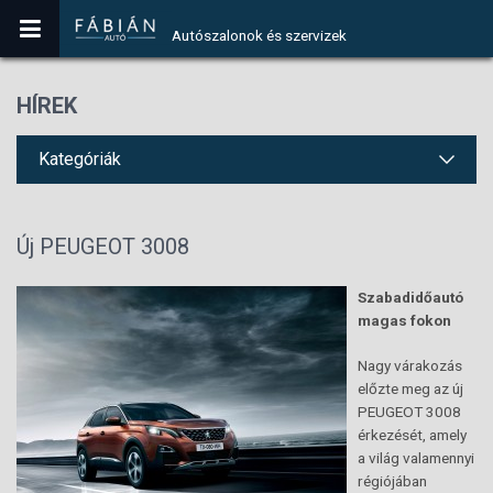
Autószalonok és szervizek
HÍREK
Kategóriák
Új PEUGEOT 3008
Szabadidőautó
magas fokon
Nagy várakozás
előzte meg az új
PEUGEOT 3008
érkezését, amely
a világ valamennyi
régiójában