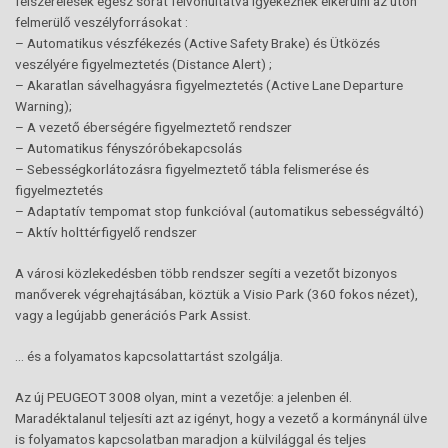
felszerelések egész sorát felvonultatva igyekeznek elkerülni az úton
felmerülő veszélyforrásokat :
– Automatikus vészfékezés (Active Safety Brake) és Ütközés
veszélyére figyelmeztetés (Distance Alert) ;
– Akaratlan sávelhagyásra figyelmeztetés (Active Lane Departure
Warning);
– A vezető éberségére figyelmeztető rendszer
– Automatikus fényszóróbekapcsolás
– Sebességkorlátozásra figyelmeztető tábla felismerése és
figyelmeztetés
– Adaptatív tempomat stop funkcióval (automatikus sebességváltó)
– Aktív holttérfigyelő rendszer
A városi közlekedésben több rendszer segíti a vezetőt bizonyos
manőverek végrehajtásában, köztük a Visio Park (360 fokos nézet),
vagy a legújabb generációs Park Assist.
… és a folyamatos kapcsolattartást szolgálja.
Az új PEUGEOT 3008 olyan, mint a vezetője: a jelenben él.
Maradéktalanul teljesíti azt az igényt, hogy a vezető a kormánynál ülve
is folyamatos kapcsolatban maradjon a külvilággal és teljes