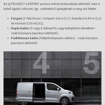
Az új PEUGEOT e-EXPERT azonos méretvariánsokban elérhető, mint a
belső égésű változat, így széleskörű igényeknek is meg tud felelni:
Furgon
(3 féle hossz: Compact 4,6 m (L1), Standard 4,95 m (L2)
és Hosszú 5,30 m(L3)),
Dupla kabin
(5 vagy 6 üléssel fix vagy behajtható ülésekkel –
csak bizonyos piacokon elérhető),
P
adlólemez
kabin
(felépítményezési célokra – csak bizonyos
piacokon elérhető).