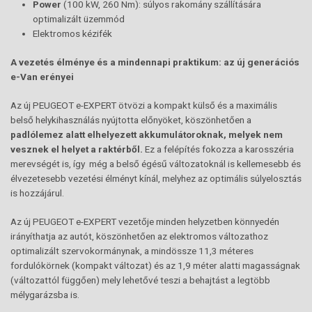
Power
(100 kW, 260 Nm): súlyos rakomány szállítására
optimalizált üzemmód
Elektromos kézifék
A vezetés élménye és a mindennapi praktikum: az új generációs
e-Van erényei
Az új PEUGEOT e-EXPERT ötvözi a kompakt külső és a maximális
belső helykihasználás nyújtotta előnyöket, köszönhetően a
padlólemez alatt elhelyezett akkumulátoroknak, melyek nem
vesznek el helyet a raktérből.
Ez a felépítés fokozza a karosszéria
merevségét is, így még a belső égésű változatoknál is kellemesebb és
élvezetesebb vezetési élményt kínál, melyhez az optimális súlyelosztás
is hozzájárul.
Az új PEUGEOT e-EXPERT vezetője minden helyzetben könnyedén
irányíthatja az autót, köszönhetően az elektromos változathoz
optimalizált szervokormánynak, a mindössze 11,3 méteres
fordulókörnek (kompakt változat) és az 1,9 méter alatti magasságnak
(változattól függően) mely lehetővé teszi a behajtást a legtöbb
mélygarázsba is.