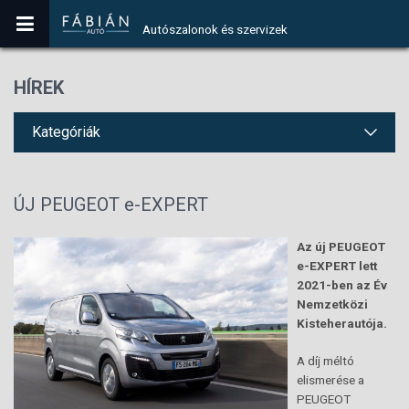
Autószalonok és szervizek
HÍREK
Kategóriák
ÚJ PEUGEOT e-EXPERT
Az új PEUGEOT
e-EXPERT lett
2021-ben az Év
Nemzetközi
Kisteherautója.
A díj méltó
elismerése a
PEUGEOT