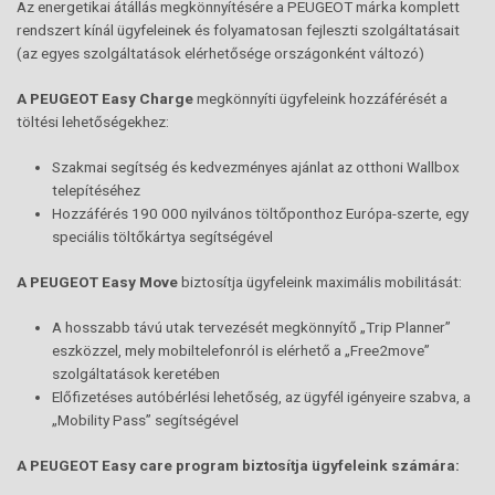
Az energetikai átállás megkönnyítésére a PEUGEOT márka komplett
rendszert kínál ügyfeleinek és folyamatosan fejleszti szolgáltatásait
(az egyes szolgáltatások elérhetősége országonként változó)
A PEUGEOT
Easy
Charge
megkönnyíti ügyfeleink hozzáférését a
töltési lehetőségekhez:
Szakmai segítség és kedvezményes ajánlat az otthoni Wallbox
telepítéséhez
Hozzáférés 190 000 nyilvános töltőponthoz Európa-szerte, egy
speciális töltőkártya segítségével
A
PEUGEOT
Easy
M
ove
biztosítja ügyfeleink maximális mobilitását:
A hosszabb távú utak tervezését megkönnyítő „Trip Planner”
eszközzel, mely mobiltelefonról is elérhető a „Free2move”
szolgáltatások keretében
Előfizetéses autóbérlési lehetőség, az ügyfél igényeire szabva, a
„Mobility Pass” segítségével
A
PEUGEOT
Easy
care
program biztosítja ügyfeleink számára: