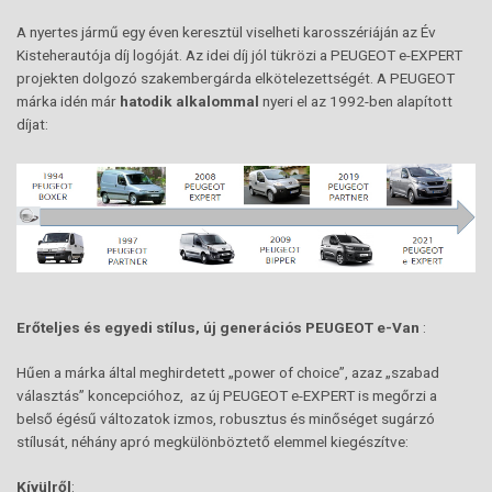
A nyertes jármű egy éven keresztül viselheti karosszériáján az Év
Kisteherautója díj logóját. Az idei díj jól tükrözi a PEUGEOT e-EXPERT
projekten dolgozó szakembergárda elkötelezettségét. A PEUGEOT
márka idén már
hatodik alkalommal
nyeri el az 1992-ben alapított
díjat:
Erőteljes és egyedi stílus, új generációs PEUGEOT
e-Van
:
Hűen a márka által meghirdetett „power of choice”, azaz „szabad
választás” koncepcióhoz, az új PEUGEOT e-EXPERT is megőrzi a
belső égésű változatok izmos, robusztus és minőséget sugárzó
stílusát, néhány apró megkülönböztető elemmel kiegészítve:
Kívülről
: