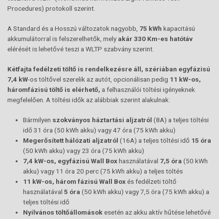
Procedures) protokoll szerint.
A Standard és a Hosszú változatok nagyobb,
75 kWh
kapacitású
akkumulátorral is felszerelhetők, mely
akár 330 Km-es hatótáv
elérését is lehetővé teszi a WLTP szabvány szerint.
Kétfajta fedélzeti töltő is rendelkezésre áll, szériában egyfázisú
7,4 kW
-os töltővel szerelik az autót, opcionálisan pedig
11 kW-
os
,
háromfázisú töltő is elérhető,
a felhasználói töltési igényeknek
megfelelően. A töltési idők az alábbiak szerint alakulnak:
Bármilyen
szokványos háztartási aljzatról
(8A) a teljes töltési
idő 31 óra (50 kWh akku) vagy 47 óra (75 kWh akku)
Megerősített hálózati aljzatról
(16A) a teljes töltési idő
15 óra
(50 kWh akku) vagy 23 óra (75 kWh akku)
7,4 kW-
os
, egyfázisú Wall
Box
használatával
7,5 óra
(50 kWh
akku) vagy 11 óra 20 perc (75 kWh akku) a teljes töltés
11 kW-
os
, három fázisú Wall
Box
és fedélzeti töltő
használatával
5 óra
(50 kWh akku) vagy 7,5 óra (75 kWh akku) a
teljes töltési idő
Nyilvános töltőállomások
esetén az akku aktív hűtése lehetővé