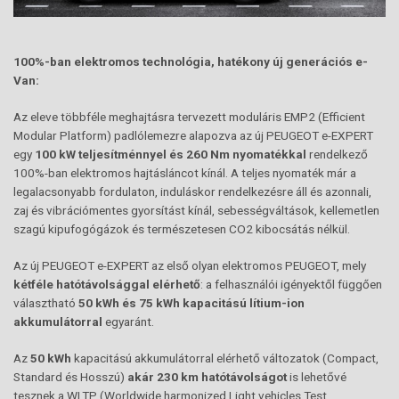
100%-
ban
elektromos technológia, hatékony új generációs e-
Van:
Az eleve többféle meghajtásra tervezett moduláris EMP2 (Efficient
Modular Platform) padlólemezre alapozva az új PEUGEOT e-EXPERT
egy
100 kW teljesítménnyel és 260 Nm nyomatékkal
rendelkező
100%-ban elektromos hajtásláncot kínál. A teljes nyomaték már a
legalacsonyabb fordulaton, induláskor rendelkezésre áll és azonnali,
zaj és vibrációmentes gyorsítást kínál, sebességváltások, kellemetlen
szagú kipufogógázok és természetesen CO2 kibocsátás nélkül.
Az új PEUGEOT e-EXPERT az első olyan elektromos PEUGEOT, mely
kétféle hatótávolsággal elérhető
: a felhasználói igényektől függően
választható
50 kWh és 75 kWh kapacitású lítium-ion
akkumulátorral
egyaránt.
Az
50 kWh
kapacitású akkumulátorral elérhető változatok (Compact,
Standard és Hosszú)
akár 230 km hatótávolságot
is lehetővé
tesznek a WLTP (Worldwide harmonized Light vehicles Test