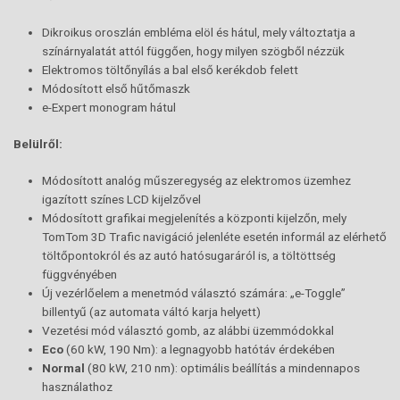
Dikroikus oroszlán embléma elöl és hátul, mely változtatja a
színárnyalatát attól függően, hogy milyen szögből nézzük
Elektromos töltőnyílás a bal első kerékdob felett
Módosított első hűtőmaszk
e-Expert monogram hátul
B
elülről:
Módosított analóg műszeregység az elektromos üzemhez
igazított színes LCD kijelzővel
Módosított grafikai megjelenítés a központi kijelzőn, mely
TomTom 3D Trafic navigáció jelenléte esetén informál az elérhető
töltőpontokról és az autó hatósugaráról is, a töltöttség
függvényében
Új vezérlőelem a menetmód választó számára: „e-Toggle”
billentyű (az automata váltó karja helyett)
Vezetési mód választó gomb, az alábbi üzemmódokkal
Eco
(60 kW, 190 Nm): a legnagyobb hatótáv érdekében
Normal
(80 kW, 210 nm): optimális beállítás a mindennapos
használathoz