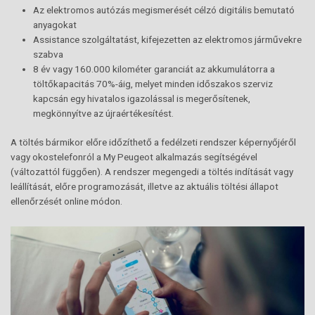
Az elektromos autózás megismerését célzó digitális bemutató
anyagokat
Assistance szolgáltatást, kifejezetten az elektromos járművekre
szabva
8 év vagy 160.000 kilométer garanciát az akkumulátorra a
töltőkapacitás 70%-áig, melyet minden időszakos szerviz
kapcsán egy hivatalos igazolással is megerősítenek,
megkönnyítve az újraértékesítést.
A töltés bármikor előre időzíthető a fedélzeti rendszer képernyőjéről
vagy okostelefonról a My Peugeot alkalmazás segítségével
(változattól függően). A rendszer megengedi a töltés indítását vagy
leállítását, előre programozását, illetve az aktuális töltési állapot
ellenőrzését online módon.