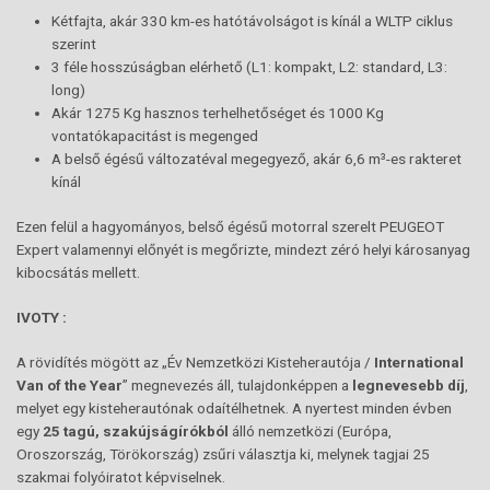
Kétfajta, akár 330 km-es hatótávolságot is kínál a WLTP ciklus
szerint
3 féle hosszúságban elérhető (L1: kompakt, L2: standard, L3:
long)
Akár 1275 Kg hasznos terhelhetőséget és 1000 Kg
vontatókapacitást is megenged
A belső égésű változatéval megegyező, akár 6,6 m³-es rakteret
kínál
Ezen felül a hagyományos, belső égésű motorral szerelt PEUGEOT
Expert valamennyi előnyét is megőrizte, mindezt zéró helyi károsanyag
kibocsátás mellett.
IVOTY :
A rövidítés mögött az „Év Nemzetközi Kisteherautója /
International
Van of
the
Year
” megnevezés áll, tulajdonképpen a
legnevesebb díj
,
melyet egy kisteherautónak odaítélhetnek. A nyertest minden évben
egy
25 tagú, szakújságírókból
álló nemzetközi (Európa,
Oroszország, Törökország) zsűri választja ki, melynek tagjai 25
szakmai folyóiratot képviselnek.