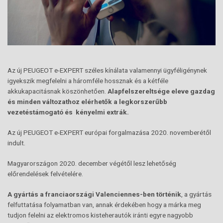
Az új PEUGEOT e-EXPERT széles kínálata valamennyi ügyféligénynek
igyekszik megfelelni a háromféle hossznak és a kétféle
akkukapacitásnak köszönhetően.
Alapfelszereltsége eleve gazdag
és minden változathoz elérhetők a legkorszerűbb
vezetéstámogató és kényelmi extrák.
Az új PEUGEOT e-EXPERT európai forgalmazása 2020. novemberétől
indult.
Magyarországon 2020. december végétől lesz lehetőség
előrendelések felvételére.
A gyártás a franciaországi
Valenciennes-ben
történik
, a gyártás
felfuttatása folyamatban van, annak érdekében hogy a márka meg
tudjon felelni az elektromos kisteherautók iránti egyre nagyobb