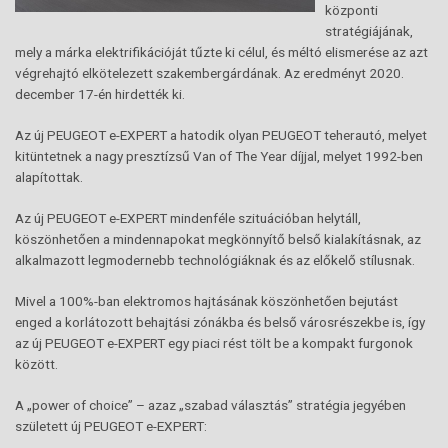
központi
stratégiájának,
mely a márka elektrifikációját tűzte ki célul, és méltó elismerése az azt
végrehajtó elkötelezett szakembergárdának. Az eredményt 2020.
december 17-én hirdették ki.
Az új PEUGEOT e-EXPERT a hatodik olyan PEUGEOT teherautó, melyet
kitüntetnek a nagy presztízsű Van of The Year díjjal, melyet 1992-ben
alapítottak.
Az új PEUGEOT e-EXPERT mindenféle szituációban helytáll,
köszönhetően a mindennapokat megkönnyítő belső kialakításnak, az
alkalmazott legmodernebb technológiáknak és az előkelő stílusnak.
Mivel a 100%-ban elektromos hajtásának köszönhetően bejutást
enged a korlátozott behajtási zónákba és belső városrészekbe is, így
az új PEUGEOT e-EXPERT egy piaci rést tölt be a kompakt furgonok
között.
A „power of choice” – azaz „szabad választás” stratégia jegyében
született új PEUGEOT e-EXPERT: