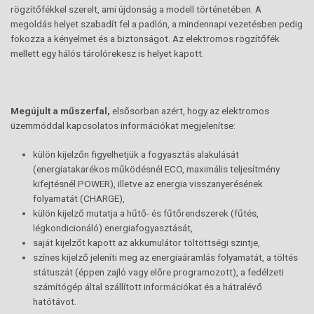
rögzítőfékkel szerelt, ami újdonság a modell történetében. A
megoldás helyet szabadít fel a padlón, a mindennapi vezetésben pedig
fokozza a kényelmet és a biztonságot. Az elektromos rögzítőfék
mellett egy hálós tárolórekesz is helyet kapott.
Megújult a műszerfal,
elsősorban azért, hogy az elektromos
üzemmóddal kapcsolatos információkat megjelenítse:
külön kijelzőn figyelhetjük a fogyasztás alakulását
(energiatakarékos működésnél ECO, maximális teljesítmény
kifejtésnél POWER), illetve az energia visszanyerésének
folyamatát (CHARGE),
külön kijelző mutatja a hűtő- és fűtőrendszerek (fűtés,
légkondicionáló) energiafogyasztását,
saját kijelzőt kapott az akkumulátor töltöttségi szintje,
színes kijelző jeleníti meg az energiaáramlás folyamatát, a töltés
státuszát (éppen zajló vagy előre programozott), a fedélzeti
számítógép által szállított információkat és a hátralévő
hatótávot.