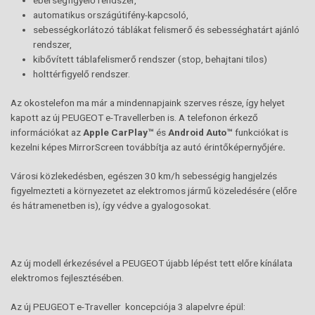
éberségfigyelő rendszer,
automatikus országútifény-kapcsoló,
sebességkorlátozó táblákat felismerő és sebességhatárt ajánló
rendszer,
kibővített táblafelismerő rendszer (stop, behajtani tilos)
holttérfigyelő rendszer.
Az okostelefon ma már a mindennapjaink szerves része, így helyet
kapott az új PEUGEOT e-Travellerben is. A telefonon érkező
információkat az
Apple CarPlay™
és
Android Auto™
funkciókat is
kezelni képes MirrorScreen továbbítja az autó érintőképernyőjére
.
Városi közlekedésben, egészen 30 km/h sebességig hangjelzés
figyelmezteti a környezetet az elektromos jármű közeledésére (előre
és hátramenetben is), így védve a gyalogosokat.
Az új modell érkezésével a PEUGEOT újabb lépést tett előre kínálata
elektromos fejlesztésében.
Az új PEUGEOT e-Traveller koncepciója 3 alapelvre épül: