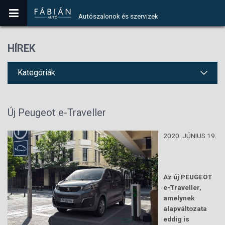
Autószalonok és szervizek
HÍREK
Kategóriák
Új Peugeot e-Traveller
2020. JÚNIUS 19.
Az új PEUGEOT
e-Traveller,
amelynek
alapváltozata
eddig is