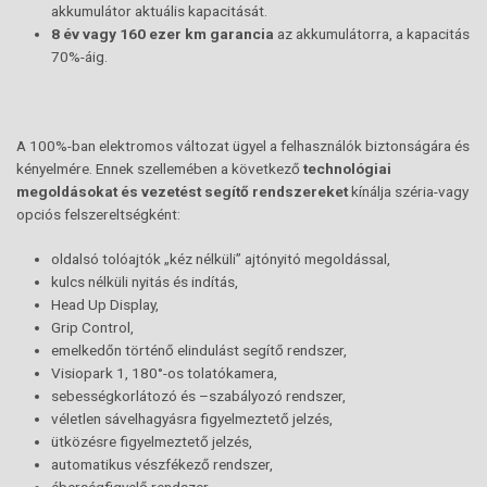
akkumulátor aktuális kapacitását.
8 év vagy 160 ezer km garancia
az akkumulátorra, a kapacitás
70%-áig.
A 100%-ban elektromos változat ügyel a felhasználók biztonságára és
kényelmére. Ennek szellemében a következő
technológiai
megoldásokat és vezetést segítő rendszereket
kínálja széria-vagy
opciós felszereltségként:
oldalsó tolóajtók „kéz nélküli” ajtónyitó megoldással,
kulcs nélküli nyitás és indítás,
Head Up Display,
Grip Control,
emelkedőn történő elindulást segítő rendszer,
Visiopark 1, 180°-os tolatókamera,
sebességkorlátozó és –szabályozó rendszer,
véletlen sávelhagyásra figyelmeztető jelzés,
ütközésre figyelmeztető jelzés,
automatikus vészfékező rendszer,