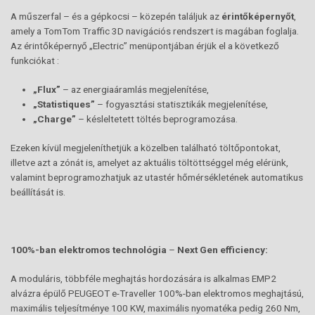
A műszerfal – és a gépkocsi – közepén találjuk az
érintőképernyőt
,
amely a TomTom Traffic 3D navigációs rendszert is magában foglalja.
Az érintőképernyő „Electric” menüpontjában érjük el a következő
funkciókat :
„
Flux”
– az energiaáramlás megjelenítése,
„
Statistiques”
– fogyasztási statisztikák megjelenítése,
„C
harge”
– késleltetett töltés beprogramozása.
Ezeken kívül megjeleníthetjük a közelben található töltőpontokat,
illetve azt a zónát is, amelyet az aktuális töltöttséggel még elérünk,
valamint beprogramozhatjuk az utastér hőmérsékletének automatikus
beállítását is.
100%-ban elektromos technológia
–
Next Gen efficiency:
A moduláris, többféle meghajtás hordozására is alkalmas EMP2
alvázra épülő PEUGEOT e-Traveller 100%-ban elektromos meghajtású,
maximális teljesítménye 100 KW, maximális nyomatéka pedig 260 Nm,