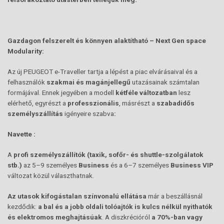
Gazdagon felszerelt és könnyen alaktítható – Next Gen space
Modularity:
Az új PEUGEOT e-Traveller tartja a lépést a piac elvárásaival és a
felhasználók
szakmai és magánjellegű
utazásainak számtalan
formájával. Ennek jegyében a modell
kétféle változatban
lesz
elérhető, egyrészt a
professzionális
, másrészt a
szabadidős
személyszállítás
igényeire szabva
:
Navette :
A
profi személyszállítók (taxik, sofőr- és shuttle-szolgálatok
stb.)
az 5–9 személyes
Business
és a 6–7 személyes
Business VIP
változat közül választhatnak.
Az utasok kifogástalan színvonalú ellátása
már a beszállásnál
kezdődik:
a bal és a jobb oldali tolóajtók is kulcs nélkül nyithatók
és elektromos meghajtásúak
. A diszkrécióról
a 70%-ban vagy