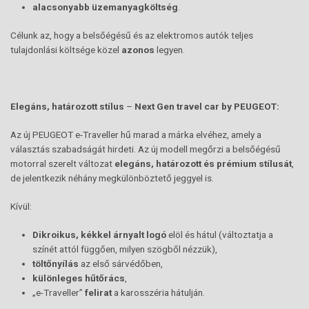
alacsonyabb üzemanyagköltség
.
Célunk az, hogy a belsőégésű és az elektromos autók teljes
tulajdonlási költsége közel
azonos
legyen.
Elegáns, határozott stílus
–
Next Gen travel car by PEUGEOT:
Az új PEUGEOT e-Traveller hű marad a márka elvéhez, amely a
választás szabadságát hirdeti. Az új modell megőrzi a belsőégésű
motorral szerelt változat
elegáns, határozott és prémium stílusát
,
de jelentkezik néhány megkülönböztető jeggyel is.
Kívül:
Dikroikus, kékkel árnyalt logó
elöl és hátul (változtatja a
színét attól függően, milyen szögből nézzük),
töltőnyílás
az első sárvédőben,
különleges hűtőrács
,
„e-Traveller”
felirat
a karosszéria hátulján.