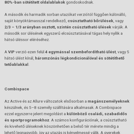
80%-ban sötétített oldalablakok
gondoskodnak.
A második és harmadik sorban utazókat verziótól függően különálló,
saját könyöktámasszal rendelkező,
csúsztatható bőrülések
, vagy
2/3 – 1/3 arányban osztott, szintén csúsztatható ülések
várják. A
második sor ülésének egyszerű elcsúsztatásával tágas hely nyílik a
hátsó üléssor eléréséhez.
A
VIP
verzió ezen felül
4 egymással szembefordítható ülést
, vagy 5
hátsó ülést kínál,
háromzónás légkondicionálóval és sötétíthető
tetőablakkal
.
Combispace
Az Active és az Allure változatok elsősorban a
magánszemélyeknek
készülnek, és 5–8 személy szállítására alkalmasak. A Combispace
ezzel egyszerre jelent megoldást a
különböző családi, szabadidős
és sportprogramokhoz
. A számos konfigurációnak, a csúsztatható
és kivehető üléseknek köszönhetően a belső tér mérete mindig a
lehető legnagyobb, így az utazás is kényelmessé válik. A gyerekek