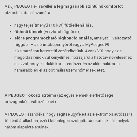
Az új PEUGEOT e-Traveller
a legmagasabb szintű hőkomfortot
biztosítja utasai számára:
nagy teljesítményű (10 kW)
fűtőellenállás,
fűthető ülések
(verziótól függően),
előre programozható légkondicionálás
, amelyet – változattól
függően – az érintőképernyőről vagy a MyPeugeot®
alkalmazáson keresztül vezérelhetünk. Azonkívül, hogy ez a
megoldás rendkívül kényelmes, hozzájárul a hatótáv növeléséhez
is azzal, hogy elinduláskor a rendszer és az akkumulátor is
hamarabb éri el az optimális üzemi hőmérsékletet.
A PEUGEOT ökoszisztéma
(az egyes elemek elérhetősége
országonként változó lehet)
A PEUGEOT szándéka, hogy segítse ügyfeleit az elektromos autózásra
történő átállásban, ezért különleges szolgáltatásokat is kínál, melyek
három alapelvre épülnek :