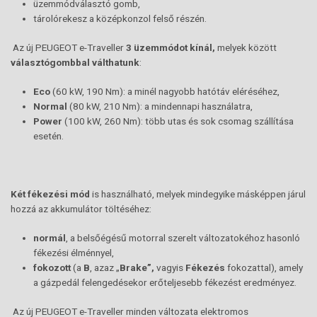
üzemmódválasztó gomb,
tárolórekesz a középkonzol felső részén.
Az új PEUGEOT e-Traveller
3 üzemmódot kínál,
melyek között
választógombbal válthatunk
:
Eco
(60 kW, 190 Nm): a minél nagyobb hatótáv eléréséhez,
Normal
(80 kW, 210 Nm): a mindennapi használatra,
Power
(100 kW, 260 Nm): több utas és sok csomag szállítása
esetén.
Két fékezési mód
is használható, melyek mindegyike másképpen járul
hozzá az akkumulátor töltéséhez:
normál
, a belsőégésű motorral szerelt változatokéhoz hasonló
fékezési élménnyel,
fokozott
(a
B
, azaz „
Brake”,
vagyis
Fékezés
fokozattal), amely
a gázpedál felengedésekor erőteljesebb fékezést eredményez.
Az új PEUGEOT e-Traveller minden változata elektromos