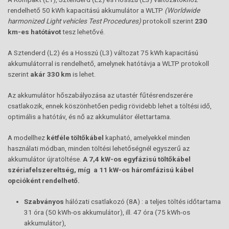
rendelhető 50 kWh kapacitású akkumulátor a WLTP
(Worldwide
harmonized Light vehicles Test Procedures)
protokoll szerint
230
km-es hatótávot
tesz lehetővé.
A Sztenderd (L2) és a Hosszú (L3) változat 75 kWh kapacitású
akkumulátorral is rendelhető, amelynek hatótávja a WLTP protokoll
szerint
akár 330 km
is lehet.
Az akkumulátor hőszabályozása az utastér fűtésrendszerére
csatlakozik, ennek köszönhetően pedig rövidebb lehet a töltési idő,
optimális a hatótáv, és nő az akkumulátor élettartama.
A modellhez
kétféle töltőkábel
kapható, amelyekkel minden
használati módban, minden töltési lehetőségnél egyszerű az
akkumulátor újratöltése.
A 7,4 kW-os egyfázisú töltőkábel
szériafelszereltség, míg a 11 kW-os háromfázisú kábel
opcióként rendelhető.
Szabványos
hálózati csatlakozó (8A) : a teljes töltés időtartama
31 óra (50 kWh-os akkumulátor), ill. 47 óra (75 kWh-os
akkumulátor),