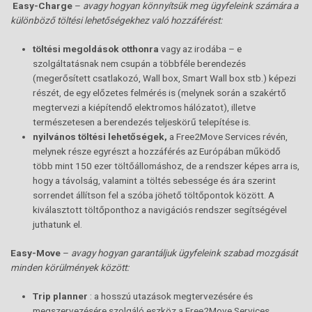
Easy-Charge
–
avagy hogyan könnyítsük meg ügyfeleink számára a
különböző töltési lehetőségekhez való hozzáférést:
töltési megoldások otthonra
vagy az irodába – e
szolgáltatásnak nem csupán a többféle berendezés
(megerősített csatlakozó, Wall box, Smart Wall box stb.) képezi
részét, de egy előzetes felmérés is (melynek során a szakértő
megtervezi a kiépítendő elektromos hálózatot), illetve
természetesen a berendezés teljeskörű telepítése is.
nyilvános töltési lehetőségek,
a Free2Move Services révén,
melynek része egyrészt a hozzáférés az Európában működő
több mint 150 ezer töltőállomáshoz, de a rendszer képes arra is,
hogy a távolság, valamint a töltés sebessége és ára szerint
sorrendet állítson fel a szóba jöhető töltőpontok között. A
kiválasztott töltőponthoz a navigációs rendszer segítségével
juthatunk el.
Easy-Move
–
avagy hogyan garantáljuk ügyfeleink szabad mozgását
minden körülmények között:
Trip planner
: a hosszú utazások megtervezésére és
megszervezésére szolgáló eszköz a Free2Move Services