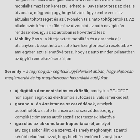
mobilalkalmazáson keresztül érhető el. Javaslatot tesz az ideális
útvonalra, mégpedig úgy, hogy közben figyelembe veszi az
aktuális töltöttséget és az útvonalon található töltőpontokat. Az
alkalmazás képes elküldeni az útvonalat az autó navigációs
rendszerébe, így az az autóban is követhető lesz.
Mobility Pass
: a kiterjesztett mobilitás és a garancia díja
átalányként beépíthető az autó havi lízingtörlesztő részletébe –
ami egyben azt is lehetővé teszi, hogy az autó minden pillanatban
az ügyfél rendelkezésére álljon.
Serenity
– avagy hogyan segítsük ügyfeleinket abban, hogy alaposan
megismerjék és így magabiztosan használják autójukat
:
új digitális demonstrációs eszközök,
amelyek a PEUGEOT
honlapjain segítik az elektromos autózással való ismerkedést,
garancia- és Assistance sszerződések,
amelyek
beépíthetők az autó finanszírozási szerződésébe, így
komplikációmentes autóhasználatot tesznek lehetővé,
igazolás az akkumulátor kapacitásáról
, amelyet
átvizsgáláskor állít ki a szerviz, és amely megkönnyíti az autó
később eladását azzal, hogy hitelt érdemlően bizonyítja az