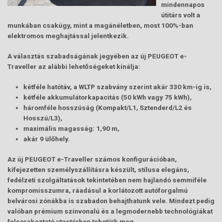
mindennapos
útitárs volt a
munkában csakúgy, mint a magánéletben, most 100%-ban
elektromos meghajtással jelentkezik.
A választás szabadságának jegyében az új PEUGEOT e-
Traveller az alábbi lehetőségeket kínálja:
kétféle hatótáv, a WLTP szabvány szerint akár 330 km-ig is,
kétféle akkumulátorkapacitás (50 kWh vagy 75 kWh),
háromféle hosszúság (Kompakt/L1, Sztenderd/L2 és
Hosszú/L3),
maximális magasság: 1,90 m,
akár 9 ülőhely.
Az új PEUGEOT e-Traveller számos konfigurációban,
kifejezetten személyszállításra készült, stílusa elegáns,
fedélzeti szolgáltatások tekintetében nem hajlandó semmiféle
kompromisszumra, ráadásul a korlátozott autóforgalmú
belvárosi zónákba is szabadon behajthatunk vele. Mindezt pedig
valóban prémium színvonalú és a legmodernebb technológiákat
felsorakoztató utastérben tehetjük meg.