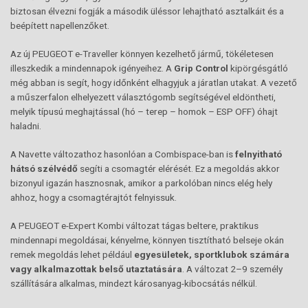
biztosan élvezni fogják a második üléssor lehajtható asztalkáit és a
beépített napellenzőket.
Az új PEUGEOT e-Traveller könnyen kezelhető jármű, tökéletesen
illeszkedik a mindennapok igényeihez. A
Grip Control
kipörgésgátló
még abban is segít, hogy időnként elhagyjuk a járatlan utakat. A vezető
a műszerfalon elhelyezett választógomb segítségével eldöntheti,
melyik típusú meghajtással (hó – terep – homok – ESP OFF) óhajt
haladni.
A Navette változathoz hasonlóan a Combispace-ban is
felnyitható
hátsó szélvédő
segíti a csomagtér elérését. Ez a megoldás akkor
bizonyul igazán hasznosnak, amikor a parkolóban nincs elég hely
ahhoz, hogy a csomagtérajtót felnyissuk.
A PEUGEOT e-Expert Kombi változat tágas beltere, praktikus
mindennapi megoldásai, kényelme, könnyen tisztítható belseje okán
remek megoldás lehet például
egyesületek, sportklubok számára
vagy alkalmazottak belső utaztatására
. A változat 2–9 személy
szállítására alkalmas, mindezt károsanyag-kibocsátás nélkül.