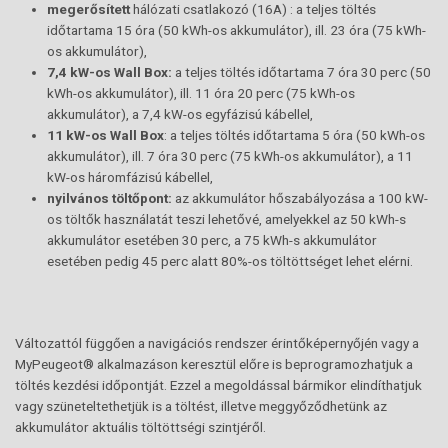
megerősített
hálózati csatlakozó (16A) : a teljes töltés
időtartama 15 óra (50 kWh-os akkumulátor), ill. 23 óra (75 kWh-
os akkumulátor),
7,4 kW-os Wall Box:
a teljes töltés időtartama 7 óra 30 perc (50
kWh-os akkumulátor), ill. 11 óra 20 perc (75 kWh-os
akkumulátor), a 7,4 kW-os egyfázisú kábellel,
11 kW-os Wall Box
: a teljes töltés időtartama 5 óra (50 kWh-os
akkumulátor), ill. 7 óra 30 perc (75 kWh-os akkumulátor), a 11
kW-os háromfázisú kábellel,
nyilvános töltőpont:
az akkumulátor hőszabályozása a 100 kW-
os töltők használatát teszi lehetővé, amelyekkel az 50 kWh-s
akkumulátor esetében 30 perc, a 75 kWh-s akkumulátor
esetében pedig 45 perc alatt 80%-os töltöttséget lehet elérni.
Változattól függően a navigációs rendszer érintőképernyőjén vagy a
MyPeugeot® alkalmazáson keresztül előre is beprogramozhatjuk a
töltés kezdési időpontját. Ezzel a megoldással bármikor elindíthatjuk
vagy szüneteltethetjük is a töltést, illetve meggyőződhetünk az
akkumulátor aktuális töltöttségi szintjéről.