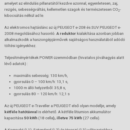
amelyet az elindulás pillanatától kezdve azonnal, egyenletesen, zaj,
rezgés, sebességváltás, kellemetlen szagok és természetesen CO
-
2
kibocsátás nélkül ad le.
Az elektromos hajtáslánc az új PEUGEOT e-208 és SUV PEUGEOT e-
2008 megoldásához hasonló.
A reduktor
kialakítása azonban jobban
alkalmazkodik a haszongépjárművek sajátságos használatából adódó
töltési igényekhez.
Teljesítményértékek POWER üzemmódban (hivatalos jóváhagyás alatt
lévő adatok) :
maximális sebesség: 130 km/h,
gyorsulás 0 – 100 km/h: 13,1 s,
1000 m álló helyzetből: 35,8 s,
gyorsulás 80 – 120 km/h: 12,1 s
Az új PEUGEOT e-Traveller a PEUGEOT első olyan modellje, amely
kétféle hatótávval
is elérhető. A kétféle lítiumion akkumulátor
kapacitása
50 kWh
(18 cella
), illetve 75 kWh
(27 cella).
A Kompakt (L1), Sztenderd (L2) és Hosszú (L3) változatokhoz