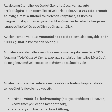
Az akkumulátor elhelyezése jótékony hatással van az autó
szilárdságára is: az optimális súlyeloszlás fokozza
a vezetés örömét
és nyugalmát
. A futómű tökéletesen kényelmes, az üres és
megpakolt állapotban egyaránt zökkenőmentes haladást a tengelyek
lengéscsillapítói és speciális rugók garantálják.
Az elektromos változat
vontatási kapacitása
sem alacsonyabb:
akár
1000 kg-mal
is könnyedén boldogul.
A professzionális felhasználók számára már régóta ismerős a
TCO
fogalma (
Total Cost of Ownership,
azaz a tulajdonlás teljes költsége),
de magánszemélyek esetében is érdemes számolni vele.
Az elektromos autók vételára magasabb, de fontos, hogy az alábbi
tényezőket is figyelembe vegyük:
számos
vásárlási kedvezmény
(környezetvédelmi bónuszok,
kedvezmények, céges támogatások),
alacsonyabb karbantartási költség
,