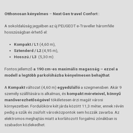
Otthonosan kényelmes
–
Next Gen travel Confort :
A sokoldalúság jegyében az új PEUGEOT e-Traveller háromféle
hosszúságban érhető el:
Kompakt / L1
(4,60 m),
Sztenderd / L2
(4,95 m),
Hosszú / L3
(5,30 m).
Fontos jellemző
a 190 cm-es maximális magasság – ezzel a
modell a legtöbb parkolóházba kényelmesen behajthat
.
A
Kompakt
változat (4,60 m)
egyedülálló
a szegmensben. Akár 9
személy szállítására is alkalmas, és
kompakt méreteivel, könnyű
manőverezhetőségével
tökéletesen érzi magát városi
környezetben. Fordulóköre két járda között 11,3 méter, ennek révén
pedig a szűk és zsúfolt városközpontok sem hozzák zavarba. Az
elektromos meghajtás miatt a korlátozott forgalmú zónákban is
szabadon közlekedhet.