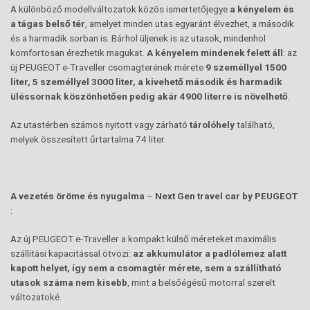
A különböző modellváltozatok közös ismertetőjegye
a kényelem és
a tágas belső tér
, amelyet minden utas egyaránt élvezhet, a második
és a harmadik sorban is. Bárhol üljenek is az utasok, mindenhol
komfortosan érezhetik magukat.
A kényelem mindenek felett áll
: az
új PEUGEOT e-Traveller csomagterének mérete
9 személlyel 1500
liter, 5 személlyel 3000 liter, a kivehető második és harmadik
üléssornak köszönhetően pedig akár 4900 literre is növelhető
.
Az utastérben számos nyitott vagy zárható
tárolóhely
található,
melyek összesített űrtartalma 74 liter.
A vezetés öröme és nyugalma
–
Next Gen travel car by PEUGEOT
:
Az új PEUGEOT e-Traveller a kompakt külső méreteket maximális
szállítási kapacitással ötvözi:
az akkumulátor a padlólemez alatt
kapott helyet, így sem a csomagtér mérete, sem a szállítható
utasok száma nem kisebb
, mint a belsőégésű motorral szerelt
változatoké.