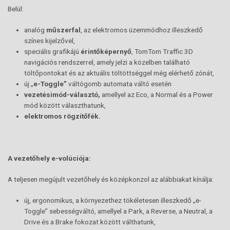
Belül:
analóg
műszerfal
, az elektromos üzemmódhoz illeszkedő
színes kijelzővel,
speciális grafikájú
érintőképernyő
, TomTom Traffic 3D
navigációs rendszerrel, amely jelzi a közelben található
töltőpontokat és az aktuális töltöttséggel még elérhető zónát,
új „
e-Toggle”
váltógomb automata váltó esetén
vezetésimód-választó,
amellyel az Eco, a Normal és a Power
mód között választhatunk,
elektromos rögzítőfék.
A vezetőhely e-volúciója:
A teljesen megújult vezetőhely és középkonzol az alábbiakat kínálja:
új, ergonomikus, a környezethez tökéletesen illeszkedő „e-
Toggle” sebességváltó, amellyel a Park, a Reverse, a Neutral, a
Drive és a Brake fokozat között válthatunk,