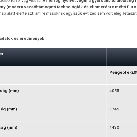
első térrel vág vissza.
A mérleg nyelvét végül a gyorsabb tölthetőség 
ény (modern vezetőtámogató technológiák és elismerésre méltó Euro 
ap alatt elérte azt, amire másoknak egy szűk évtized sem volt elég: letaszíto
adatok és eredmények
és
1.
Peugeot e-20
ság (mm)
4055
ség (mm)
1745
ág (mm)
1430