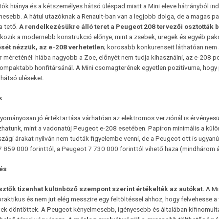
tók hiánya és a kétszemélyes hátsó üléspad miatt a Mini eleve hátrányból indu
esebb. A hátul utazóknak a Renault-ban van a legjobb dolga, de a magas pad
a tető.
A rendelkezésükre álló teret a Peugeot 208 tervezői osztották
ozik a modernebb konstrukció előnye, mint a zsebek, üregek és egyéb pa
sét nézzük, az e-208 verhetetlen
; korosabb konkurenseit láthatóan nem
 méreténél: hiába nagyobb a Zoe, előnyét nem tudja kihasználni, az e-208 
kompaktabb honfitársánál. A Mini csomagterének egyetlen pozitívuma, hogy p
a hátsó üléseket.
k
gyományosan jó értéktartása várhatóan az elektromos verziónál is érvényesü
hatunk, mint a vadonatúj Peugeot e-208 esetében. Papíron minimális a külön
ági árakat nyilván nem tudták figyelembe venni, de a Peugeot ott is ugyanúgy
7 859 000 forinttól, a Peugeot 7 730 000 forinttól vihető haza (mindhárom 
és
ztők tizenhat különböző szempont szerint értékelték az autókat.
A Mi
raktikus és nem jut elég messzire egy feltöltéssel ahhoz, hogy felvehesse a
ek döntöttek. A Peugeot kényelmesebb, igényesebb és általában kifinomulta