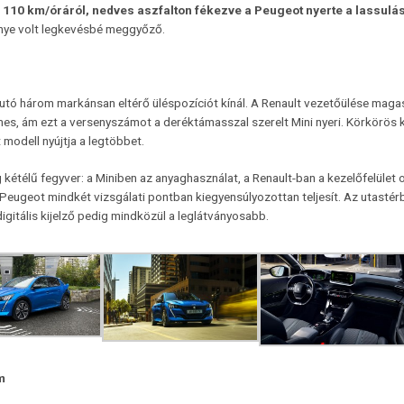
:
110 km/óráról, nedves aszfalton fékezve a Peugeot nyerte a lassulás
énye volt legkevésbé meggyőző.
utó három markánsan eltérő üléspozíciót kínál. A Renault vezetőülése magas
es, ám ezt a versenyszámot a deréktámasszal szerelt Mini nyeri. Körkörös 
 modell nyújtja a legtöbbet.
kétélű fegyver: a Miniben az anyaghasználat, a Renault-ban a kezelőfelület
 Peugeot mindkét vizsgálati pontban kiegyensúlyozottan teljesít. Az utastér
digitális kijelző pedig mindközül a leglátványosabb.
m