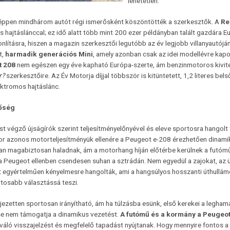
lehetetlen.
éppen mindhárom autót régi ismerősként köszöntötték a szerkesztők. A
Re
 hajtáslánccal; ez idő alatt több mint 200 ezer példányban talált gazdára 
nlításra, hiszen a magazin szerkesztői legutóbb az év legjobb villanyautój
t,
harmadik generációs
Mini
, amely azonban csak az idei modellévre kapo
t 208
nem egészen egy éve kapható Európa-szerte, ám benzinmotoros kivitelé
r?
szerkesztőire. Az Év Motorja díjjal többször is kitüntetett, 1,2 literes be
ektromos hajtáslánc.
őség
st végző újságírók szerint teljesítményelőnyével és eleve sportosra hangol
r azonos motorteljesítményük ellenére a Peugeot e-208 érezhetően dinamik
 magabiztosan haladnak, ám a motorhang híján előtérbe kerülnek a futóműbő
 Peugeot ellenben csendesen suhan a sztrádán. Nem egyedül a zajokat, az üt
 egyértelműen kényelmesre hangolták, ami a hangsúlyos hosszanti úthullámo
tosabb választássá teszi.
ejezetten sportosan irányítható, ám ha túlzásba esünk, első kerekei a legha
se nem támogatja a dinamikus vezetést.
A futómű és a kormány a Peugeot
váló visszajelzést és megfelelő tapadást nyújtanak. Hogy mennyire fontos 