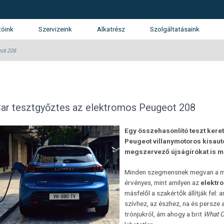
tóink
Szervizeink
Alkatrész
Szolgáltatásaink
tunk
SUZUKI márkaszerviz
Kárrendezés
eot 208
álatunk
Gépjármű finanszírozás
ánlatkérés
Használtautó beszámítás
Opel
KGM (SsangYong)
Isuzu
ar tesztgyőztes az elektromos Peugeot 208
Garancia és Assistance
Egy összehasonlító teszt keret
Flotta
Peugeot villanymotoros kisau
megszervező újságírókat is m
Minden szegmensnek megvan a mag
érvényes, mint amilyen az
elektr
másfelől a szakértők állítják fel: 
szívhez, az észhez, na és persze 
trónjukról, ám ahogy a brit
What C