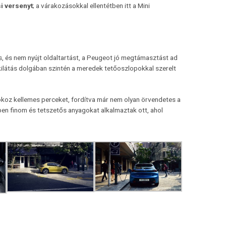
i versenyt
; a várakozásokkal ellentétben itt a Mini
, és nem nyújt oldaltartást, a Peugeot jó megtámasztást ad
kilátás dolgában szintén a meredek tetőoszlopokkal szerelt
 okoz kellemes perceket, fordítva már nem olyan örvendetes a
ben finom és tetszetős anyagokat alkalmaztak ott, ahol