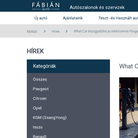
Autószalonok és szervizek
Új autó
Ajánlataink
Teszt -és Használt au
Használt autó kínála
What Car tesztgyőztes az elektromos Peug
főoldal
Hírek
Teszt -és szalonautó kín
HÍREK
Használtautó beszámítás aj
Peugeot
Citroen
What C
Kategóriák
Összes
Peugeot
Citroen
Opel
KGM (SsangYong)
Isuzu
Renault