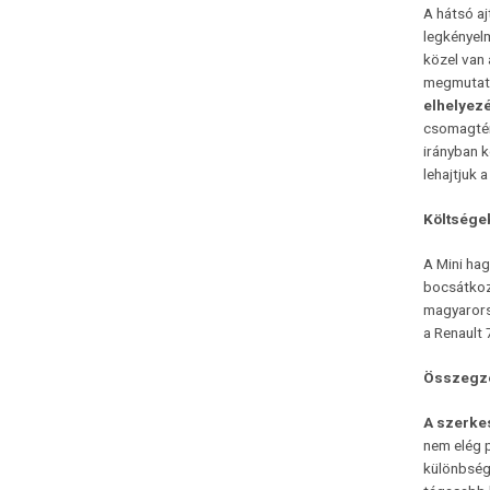
A hátsó aj
legkényelm
közel van 
megmutatk
elhelyezé
csomagtér
irányban 
lehajtjuk 
Költsége
A Mini ha
bocsátkoz
magyarorsz
a Renault 
Összegz
A szerkes
nem elég p
különbség