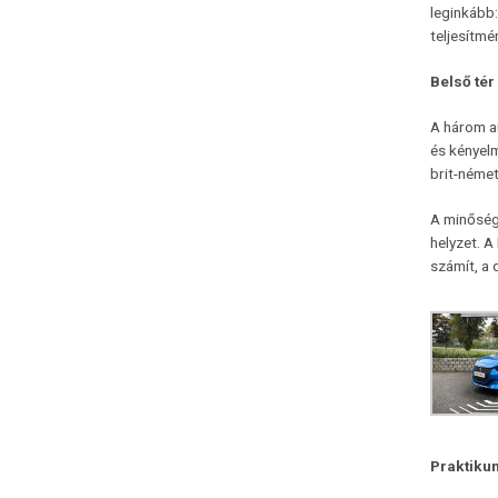
leginkább
teljesítm
Belső tér
A három a
és kényelm
brit-német
A minőség 
helyzet. A
számít, a 
Praktiku