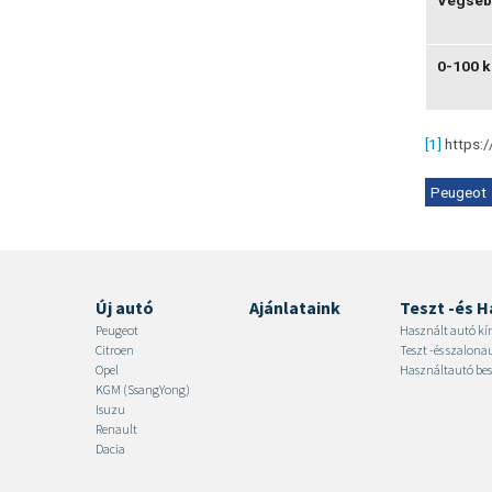
0-100 k
[1]
https:/
Peugeot
Új autó
Ajánlataink
Teszt -és H
Peugeot
Használt autó kí
Citroen
Teszt -és szalon
Opel
Használtautó bes
KGM (SsangYong)
Isuzu
Renault
Dacia