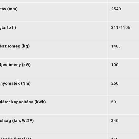
táv (mm)
2540
artó (l)
311/1106
ész tömeg (kg)
1483
ljesítmény (kW)
100
ónyomaték (Nm)
260
átor kapacitása (kWh)
50
olság (km, WLTP)
340
esség (km/óra)
150