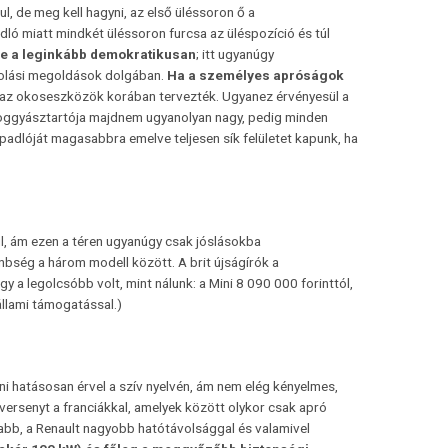
l, de meg kell hagyni, az első üléssoron ő a
ló miatt mindkét üléssoron furcsa az üléspozíció és túl
 be a leginkább demokratikusan
; itt ugyanúgy
kolási megoldások dolgában.
Ha a személyes apróságok
 az okoseszközök korában tervezték. Ugyanez érvényesül a
poggyásztartója majdnem ugyanolyan nagy, pedig minden
adlóját magasabbra emelve teljesen sík felületet kapunk, ha
l, ám ezen a téren ugyanúgy csak jóslásokba
bség a három modell között. A brit újságírók a
 a legolcsóbb volt, mint nálunk: a Mini 8 090 000 forinttól,
állami támogatással.)
ni hatásosan érvel a szív nyelvén, ám nem elég kényelmes,
 versenyt a franciákkal, amelyek között olykor csak apró
bb, a Renault nagyobb hatótávolsággal és valamivel