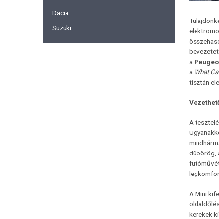
Dacia
Tulajdonk
Suzuki
elektromos
összehaso
bevezetet
a
Peugeo
a
What Ca
tisztán el
Vezethet
A tesztelé
Ugyanakko
mindhárman
dübörög, a
futóművét
legkomfor
A Mini kif
oldaldőlé
kerekek ki