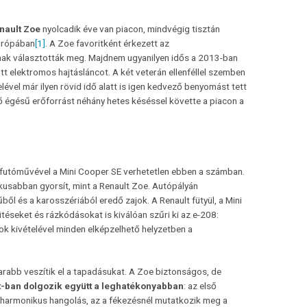
nault Zoe
nyolcadik éve van piacon, mindvégig tisztán
Európában
[1]
. A Zoe favoritként érkezett az
ának választották meg. Majdnem ugyanilyen idős a 2013-ban
tt elektromos hajtásláncot. A két veterán ellenféllel szemben
vel már ilyen rövid idő alatt is igen kedvező benyomást tett
lső égésű erőforrást néhány hetes késéssel követte a piacon a
t futóművével a Mini Cooper SE verhetetlen ebben a számban.
usabban gyorsít, mint a Renault Zoe. Autópályán
l és a karosszériából eredő zajok. A Renault fütyül, a Mini
éseket és rázkódásokat is kiválóan szűri ki az e-208:
k kivételével minden elképzelhető helyzetben a
marabb veszítik el a tapadásukat. A Zoe biztonságos, de
-ban dolgozik együtt a leghatékonyabban
: az első
a harmonikus hangolás, az a fékezésnél mutatkozik meg a