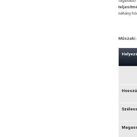
tágasabb b
teljesítm
néhány hón
Műszaki 
Helyez
Hosszú
Széles
Magass