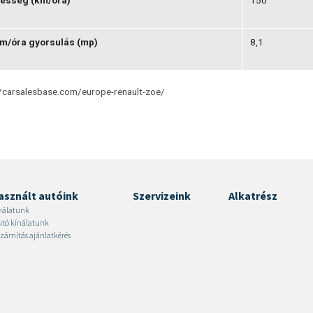
m/óra gyorsulás (mp)
8,1
/carsalesbase.com/europe-renault-zoe/
asznált autóink
Szervizeink
Alkatrész
nálatunk
autó kínálatunk
zámítás ajánlatkérés