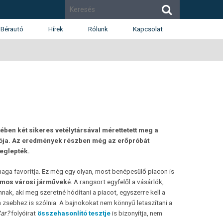
Bérautó
Hírek
Rólunk
Kapcsolat
Cégismertető
Budapest
Díjak
Budaörs
Munkatársak
Székesfehérvár
Renault
Dacia
Karrier
ében két sikeres vetélytársával mérettetett meg a
tója. Az eredmények részben még az erőpróbát
eglepték.
a favoritja. Ez még egy olyan, most benépesülő piacon is
omos városi járművek
é. A rangsort egyfelől a vásárlók,
annak, aki meg szeretné hódítani a piacot, egyszerre kell a
a zsebhez is szólnia. A bajnokokat nem könnyű letaszítani a
ar?
folyóirat
összehasonlító tesztje
is bizonyítja, nem