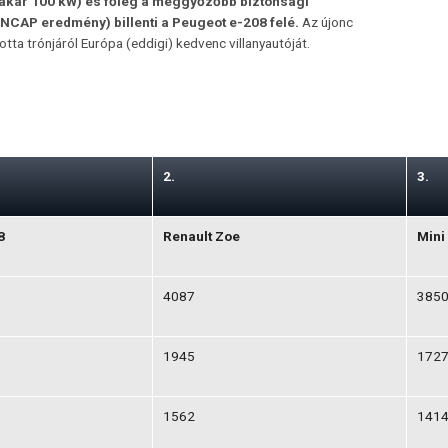
(akár 100 kW) és főleg a meggyőzőbb biztonsági
NCAP eredmény) billenti a Peugeot e-208 felé.
Az újonc
tta trónjáról Európa (eddigi) kedvenc villanyautóját.
2.
3.
8
Renault Zoe
Mini
4087
385
1945
172
1562
141