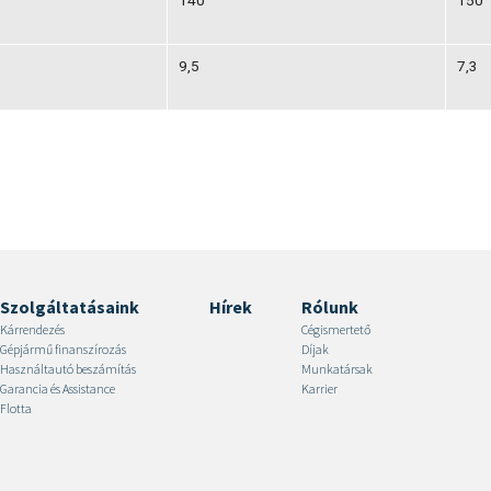
9,5
7,3
Szolgáltatásaink
Hírek
Rólunk
Kárrendezés
Cégismertető
Gépjármű finanszírozás
Díjak
Használtautó beszámítás
Munkatársak
Garancia és Assistance
Karrier
Flotta