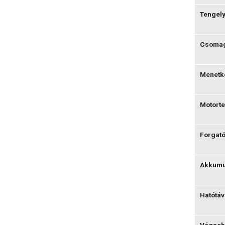
Tengely
Csomagt
Menetk
Motorte
Forgat
Akkumul
Hatótáv
Végseb