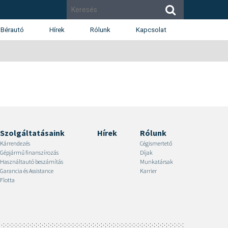
Bérautó
Hírek
Rólunk
Kapcsolat
Cégismertető
Budapest
Díjak
Budaörs
Munkatársak
Székesfehérvár
Renault
Dacia
Karrier
Szolgáltatásaink
Hírek
Rólunk
Kárrendezés
Cégismertető
Gépjármű finanszírozás
Díjak
Használtautó beszámítás
Munkatársak
Garancia és Assistance
Karrier
Flotta