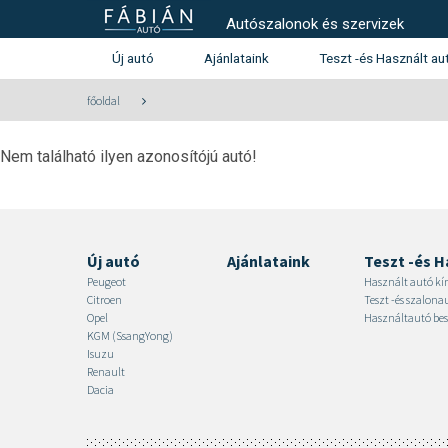
Autószalonok és szervizek
Új autó
Ajánlataink
Teszt -és Használt au
Használt autó kínála
főoldal
Teszt -és szalonautó kín
Nem található ilyen azonosítójú autó!
Használtautó beszámítás aj
Peugeot
Citroen
Új autó
Ajánlataink
Teszt -és H
Peugeot
Használt autó kí
Citroen
Teszt -és szalon
Opel
Használtautó bes
KGM (SsangYong)
Isuzu
Renault
Dacia