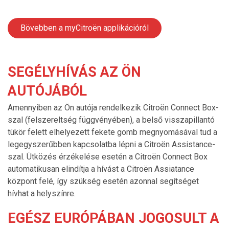
Bövebben a myCitroën applikációról
SEGÉLYHÍVÁS AZ ÖN
AUTÓJÁBÓL
Amennyiben az Ön autója rendelkezik Citroën Connect Box-
szal (felszereltség függvényében), a belső visszapillantó
tükör felett elhelyezett fekete gomb megnyomásával tud a
legegyszerűbben kapcsolatba lépni a Citroën Assistance-
szal. Ütközés érzékelése esetén a Citroën Connect Box
automatikusan elindítja a hívást a Citroën Assiatance
központ felé, így szükség esetén azonnal segítséget
hívhat a helyszínre.
EGÉSZ EURÓPÁBAN JOGOSULT A