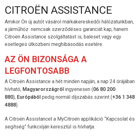
CITROËN ASSISTANCE
Amikor Ön új autót vásárol márkakereskedői hálózatunkban,
a járműhöz nemcsak szerződéses garanciát kap, hanem
Citroën Assistance szolgáltatást is, baleset vagy egy
esetleges útközbeni meghibásodás esetére.
AZ ÖN BIZONSÁGA A
LEGFONTOSABB
A Citroën Assistance a hét minden napján, a nap 24 órájában
hívható,
Magyarországról
ingyenesen (
06 80 200
880
),
Európából
pedig normál díjszabás szerint (
+36 1 348
4888
).
A Citroën Assistancet a MyCitroën applikáció “Kapcsolat és
segítség” funkcióján keresztül is hívhatja.