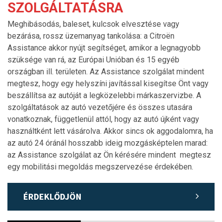
SZOLGÁLTATÁSRA
Meghibásodás, baleset, kulcsok elvesztése vagy
bezárása, rossz üzemanyag tankolása: a Citroën
Assistance akkor nyújt segítséget, amikor a legnagyobb
szüksége van rá, az Európai Unióban és 15 egyéb
országban ill. területen. Az Assistance szolgálat mindent
megtesz, hogy egy helyszíni javítással kisegítse Önt vagy
beszállítsa az autóját a legközelebbi márkaszervizbe. A
szolgáltatások az autó vezetőjére és összes utasára
vonatkoznak, függetlenül attól, hogy az autó újként vagy
használtként lett vásárolva. Akkor sincs ok aggodalomra, ha
az autó 24 óránál hosszabb ideig mozgásképtelen marad:
az Assistance szolgálat az Ön kérésére mindent megtesz
egy mobilitási megoldás megszervezése érdekében.
ÉRDEKLŐDJÖN