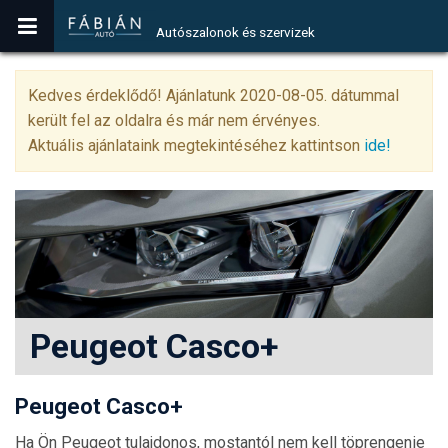
Autószalonok és szervizek
Kedves érdeklődő! Ajánlatunk 2020-08-05. dátummal
került fel az oldalra és már nem érvényes.
Aktuális ajánlataink megtekintéséhez kattintson
ide!
Peugeot Casco+
Peugeot Casco+
Ha Ön Peugeot tulajdonos, mostantól nem kell töprengenie