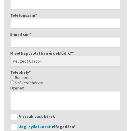
Telefonszám*
SZÉKESFEHÉRVÁR
E-mail cím*
Cím: 8000 Székesfehérvár, Budai út 175
Telefon: +36 22 303 406
Mivel kapcsolatban érdeklődik?*
Nyitva tartás, elérhetőségek, részletek
visszahívást kérek
Telephely*
Budapest
Székesfehérvár
Üzenet
Visszahívást kérek
Jogi nyilatkozat
elfogadása*