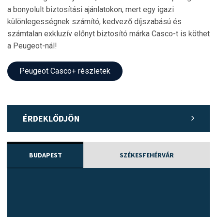
a bonyolult biztosítási ajánlatokon, mert egy igazi
különlegességnek számító, kedvező díjszabású és
számtalan exkluzív előnyt biztosító márka Casco-t is köthet
a Peugeot-nál!
Peugeot Casco+ részletek
ÉRDEKLŐDJÖN
BUDAPEST
SZÉKESFEHÉRVÁR