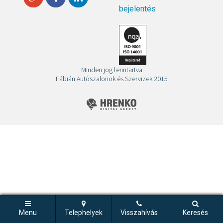
bejelentés
Minden jog fenntartva
Fábián Autószalonok és Szervizek 2015
Menu
Telephelyek
Visszahívás
Keresés