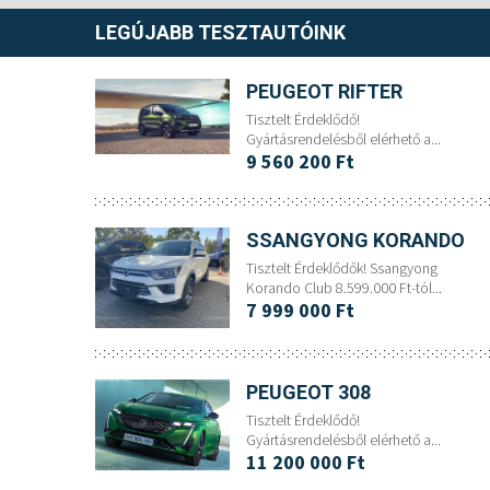
LEGÚJABB TESZTAUTÓINK
PEUGEOT RIFTER
Tisztelt Érdeklődő!
Gyártásrendelésből elérhető a...
9 560 200 Ft
SSANGYONG KORANDO
Tisztelt Érdeklődők! Ssangyong
Korando Club 8.599.000 Ft-tól...
7 999 000 Ft
PEUGEOT 308
Tisztelt Érdeklődő!
Gyártásrendelésből elérhető a...
11 200 000 Ft