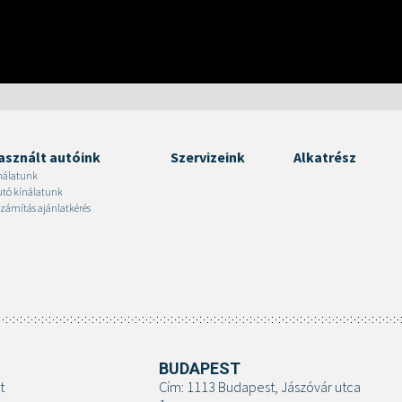
asznált autóink
Szervizeink
Alkatrész
nálatunk
autó kínálatunk
zámítás ajánlatkérés
BUDAPEST
t
Cím: 1113 Budapest, Jászóvár utca