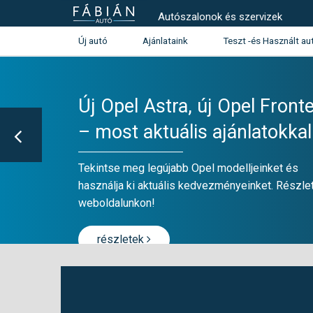
Autószalonok és szervizek
Új autó
Ajánlataink
Teszt -és Használt au
Használt autó kínála
Teszt -és szalonautó kín
Új Opel Astra, új Opel Front
Használtautó beszámítás aj
– most aktuális ajánlatokkal
Peugeot
Citroen
Tekintse meg legújabb Opel modelljeinket és
használja ki aktuális kedvezményeinket. Részle
weboldalunkon!
részletek