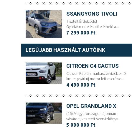
SSANGYONG TIVOLI
Tisztelt Érdeklődő!
Gyártásrendelésből elérhető a...
7 299 000 Ft
LEGÚJABB HASZNÁLT AUTÓINK
CITROEN C4 CACTUS
Citroen Fábián márkaszervizében 0
km-es gyári új motor lett cserélve...
4 490 000 Ft
OPEL GRANDLAND X
(26) Magyarországon újonnan
vásárolt, vezetett szervizkönyv...
5 090 000 Ft