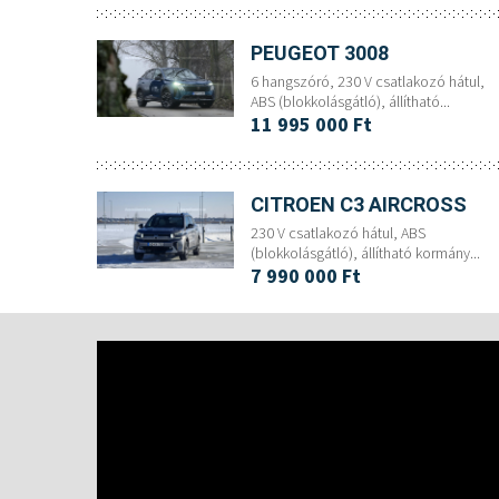
PEUGEOT 3008
6 hangszóró, 230 V csatlakozó hátul,
ABS (blokkolásgátló), állítható...
11 995 000 Ft
CITROEN C3 AIRCROSS
230 V csatlakozó hátul, ABS
(blokkolásgátló), állítható kormány...
7 990 000 Ft