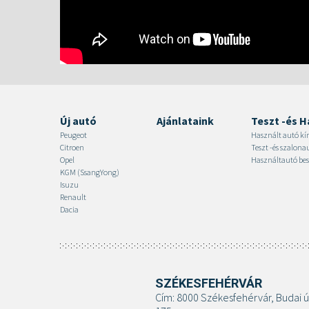
Új autó
Ajánlataink
Teszt -és H
Peugeot
Használt autó kí
Citroen
Teszt -és szalon
Opel
Használtautó bes
KGM (SsangYong)
Isuzu
Renault
Dacia
SZÉKESFEHÉRVÁR
Cím: 8000 Székesfehérvár, Budai ú