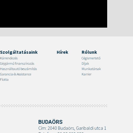
Szolgáltatásaink
Hírek
Rólunk
Kárrendezés
Cégismertető
Gépjármű finanszírozás
Díjak
Használtautó beszámítás
Munkatársak
Garancia és Assistance
Karrier
Flotta
BUDAÖRS
Cím: 2040 Budaörs, Garibaldi utca 1