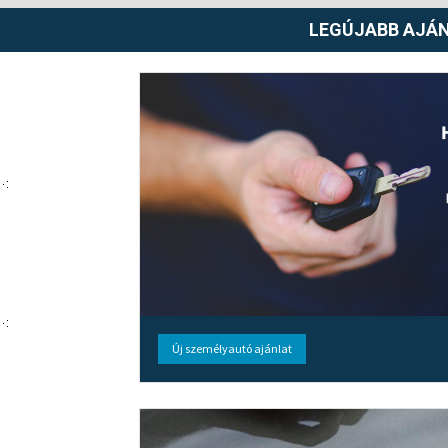
LEGÚJABB AJÁ
Új személyautó ajánlat