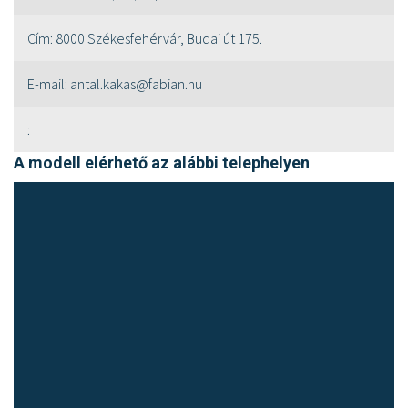
Cím:
8000 Székesfehérvár, Budai út 175.
E-mail:
antal.kakas@fabian.hu
:
A modell elérhető az alábbi telephelyen