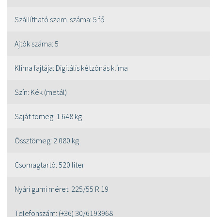
Szállítható szem. száma:
5 fő
Ajtók száma:
5
Klíma fajtája:
Digitális kétzónás klíma
Szín:
Kék (metál)
Saját tömeg:
1 648 kg
Össztömeg:
2 080 kg
Csomagtartó:
520 liter
Nyári gumi méret:
225/55 R 19
Telefonszám:
(+36) 30/6193968