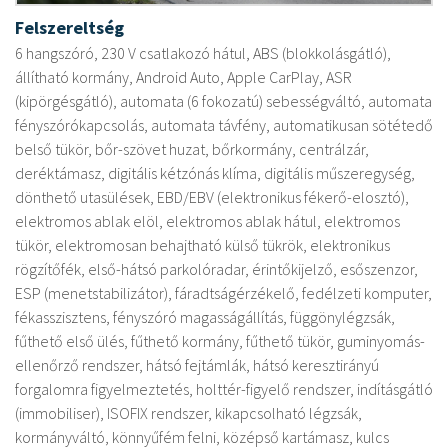
Felszereltség
6 hangszóró, 230 V csatlakozó hátul, ABS (blokkolásgátló),
állítható kormány, Android Auto, Apple CarPlay, ASR
(kipörgésgátló), automata (6 fokozatú) sebességváltó, automata
fényszórókapcsolás, automata távfény, automatikusan sötétedő
belső tükör, bőr-szövet huzat, bőrkormány, centrálzár,
deréktámasz, digitális kétzónás klíma, digitális műszeregység,
dönthető utasülések, EBD/EBV (elektronikus fékerő-elosztó),
elektromos ablak elöl, elektromos ablak hátul, elektromos
tükör, elektromosan behajtható külső tükrök, elektronikus
rögzítőfék, első-hátsó parkolóradar, érintőkijelző, esőszenzor,
ESP (menetstabilizátor), fáradtságérzékelő, fedélzeti komputer,
fékasszisztens, fényszóró magasságállítás, függönylégzsák,
fűthető első ülés, fűthető kormány, fűthető tükör, guminyomás-
ellenőrző rendszer, hátsó fejtámlák, hátsó keresztirányú
forgalomra figyelmeztetés, holttér-figyelő rendszer, indításgátló
(immobiliser), ISOFIX rendszer, kikapcsolható légzsák,
kormányváltó, könnyűfém felni, középső kartámasz, kulcs