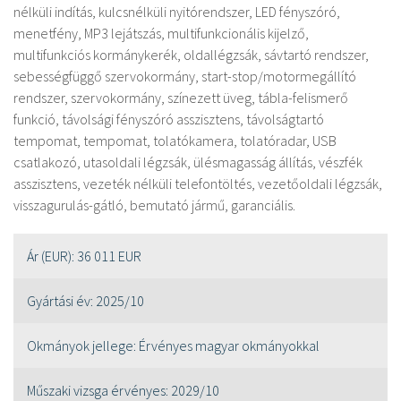
nélküli indítás, kulcsnélküli nyitórendszer, LED fényszóró,
menetfény, MP3 lejátszás, multifunkcionális kijelző,
multifunkciós kormánykerék, oldallégzsák, sávtartó rendszer,
sebességfüggő szervokormány, start-stop/motormegállító
rendszer, szervokormány, színezett üveg, tábla-felismerő
funkció, távolsági fényszóró asszisztens, távolságtartó
tempomat, tempomat, tolatókamera, tolatóradar, USB
csatlakozó, utasoldali légzsák, ülésmagasság állítás, vészfék
asszisztens, vezeték nélküli telefontöltés, vezetőoldali légzsák,
visszagurulás-gátló, bemutató jármű, garanciális.
Ár (EUR):
36 011 EUR
Gyártási év:
2025/10
Okmányok jellege:
Érvényes magyar okmányokkal
Műszaki vizsga érvényes:
2029/10