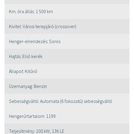
Km. óra állás:
1 500 km
Kivitel:
Városi terepjáró (crossover)
Henger-elrendezés:
Soros
Hajtás:
Első kerék
Állapot:
Kitűnő
Üzemanyag:
Benzin
Sebességváltó:
Automata (6 fokozatú) sebességváltó
Hengerűrtartalom:
1199
Teljesítmény:
100 kW, 136 LE