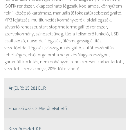
ISOFIX rendszer, kikapcsolható légzsák, ködlámpa, könnyűfém
felni, középső kartámasz, manuális (6 fokozatú) sebességváltó,
MP3 lejátszás, multifunkciós kormánykerék, oldallégzsák,
sávtartó rendszer, start-stop/motormegállító rendszer,
szervokormány, színezett üveg, tábla-felismerő funkció, USB
csatlakozó, utasoldali légzsák, ülésmagasság állítás,
vezetőoldali légzsák, visszagurulás-gátló, autóbeszámítás
lehetséges, első forgalomba helyezés Magyarországon,
garantált km futás, nem dohányzó, rendszeresen karbantartott,
vezetett szervizkönyv, 20%-tól elvihető.
Ár (EUR):
15 281 EUR
Finanszírozás:
20%-tól elvihető
Kezdőrészlet:
0 Ft