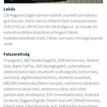
Leírás
(26) Magyarországon újonnan vásárolt, vezetett szervizkönyv,
gyári kulcsok. Utolsó szerviz a Rialmó Opel márkaszervizben
2025.07.03-án 100.561 km-nél lett elvégezve. Jó műszaki, és
kulturált esztétikai állapotban a Peugeot Fábián
márkakereskedéstől eladó. Fábián szervizelt, minőségi használt
autók.
Felszereltség
4 hangszóró, ABS (blokkolásgátló), állítható kormány, Android
Auto, Apple CarPlay, ASR (kipörgésgátló), automatikusan
sötétedő belső tükör, bluetooth-os kihangosító, bőrkormány,
centrálzár, digitális kétzónás klíma, dönthető utasülések,
EBD/EBV (elektronikus fékerő-elosztó), elektromos ablak elöl,
elektromos ablak hátul, elektromos tükör, első-hátsó
parkolóradar, érintőkijelző, ESP (menetstabilizátor), fedélzeti
komputer, függönylégzsák, fűthető első ülés, fűthető kormány,
fűthető tükör, hátsó fejtámlák, Hi-Fi, indításgátló (immobiliser),