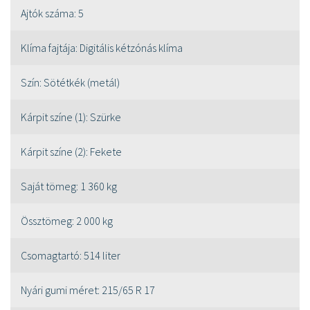
Ajtók száma:
5
Klíma fajtája:
Digitális kétzónás klíma
Szín:
Sötétkék (metál)
Kárpit színe (1):
Szürke
Kárpit színe (2):
Fekete
Saját tömeg:
1 360 kg
Össztömeg:
2 000 kg
Csomagtartó:
514 liter
Nyári gumi méret:
215/65 R 17