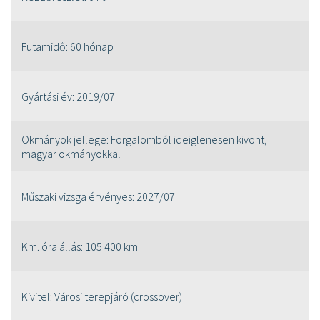
Futamidő:
60 hónap
Gyártási év:
2019/07
Okmányok jellege:
Forgalomból ideiglenesen kivont,
magyar okmányokkal
Műszaki vizsga érvényes:
2027/07
Km. óra állás:
105 400 km
Kivitel:
Városi terepjáró (crossover)