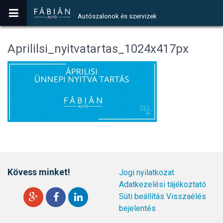
Autószalonok és szervizek
Aprililsi_nyitvatartas_1024x417px
Kövess minket!
Jogi nyilatkozat
Adatkezelési tájékoztató
Süti beállítás
Visszaélés
bejelentés