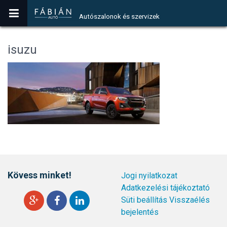
Autószalonok és szervizek
isuzu
Kövess minket!
Jogi nyilatkozat
Adatkezelési tájékoztató
Süti beállítás
Visszaélés
bejelentés