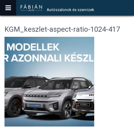
Autószalonok és szervizek
KGM_keszlet-aspect-ratio-1024-417