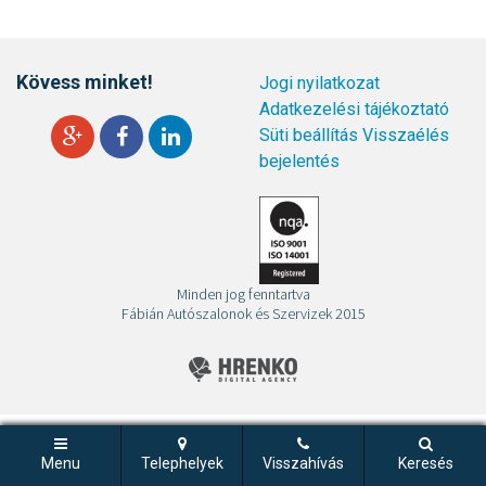
Kövess minket!
Jogi nyilatkozat
Adatkezelési tájékoztató
Süti beállítás
Visszaélés
bejelentés
Minden jog fenntartva
Fábián Autószalonok és Szervizek 2015
Menu
Telephelyek
Visszahívás
Keresés