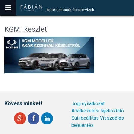
Autószalonok és szervizek
KGM_keszlet
Kövess minket!
Jogi nyilatkozat
Adatkezelési tájékoztató
Süti beállítás
Visszaélés
bejelentés