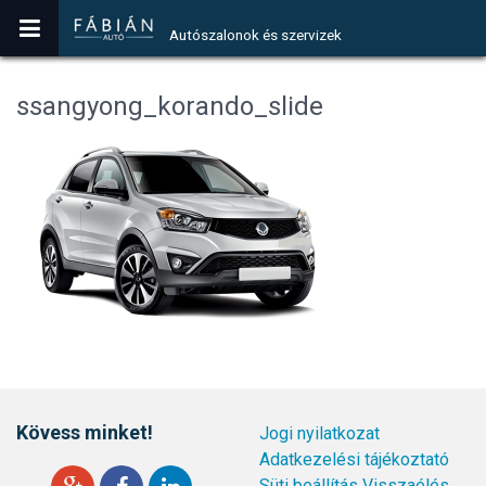
Autószalonok és szervizek
ssangyong_korando_slide
Kövess minket!
Jogi nyilatkozat
Adatkezelési tájékoztató
Süti beállítás
Visszaélés