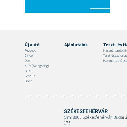
Új autó
Ajánlataink
Teszt -és H
Peugeot
Használt autó kí
Citroen
Teszt -és szalon
Opel
Használtautó bes
KGM (SsangYong)
Isuzu
Renault
Dacia
SZÉKESFEHÉRVÁR
Cím: 8000 Székesfehérvár, Budai ú
175