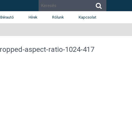
Bérautó
Hírek
Rólunk
Kapcsolat
Cégismertető
Budapest
Díjak
Budaörs
opped-aspect-ratio-1024-417
Munkatársak
Székesfehérvár
Renault
Dacia
Karrier