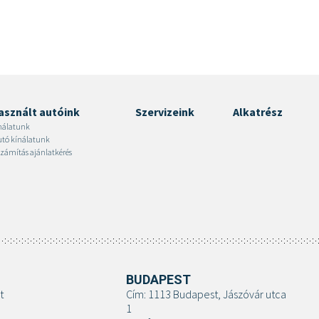
asznált autóink
Szervizeink
Alkatrész
nálatunk
autó kínálatunk
zámítás ajánlatkérés
BUDAPEST
t
Cím: 1113 Budapest, Jászóvár utca
1