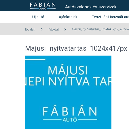
Autószalonok és szervizek
Új autó
Ajánlataink
Teszt -és Használt au
Használt autó kínála
Majusi_nyitvatartas_1024x417px_1024x
főoldal
Főoldal
Teszt -és szalonautó kín
Majusi_nyitvatartas_1024x417px
Használtautó beszámítás aj
Peugeot
Citroen