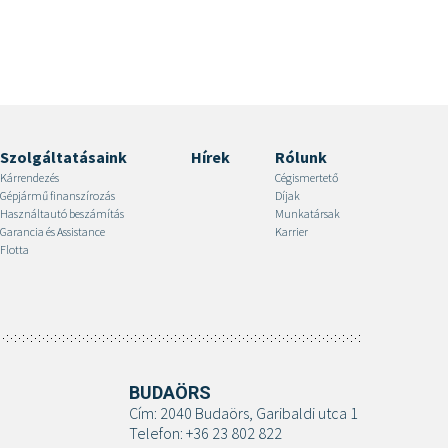
Szolgáltatásaink
Hírek
Rólunk
Kárrendezés
Cégismertető
Gépjármű finanszírozás
Díjak
Használtautó beszámítás
Munkatársak
Garancia és Assistance
Karrier
Flotta
BUDAÖRS
Cím: 2040 Budaörs, Garibaldi utca 1
Telefon: +36 23 802 822