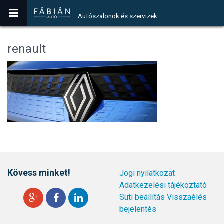
Autószalonok és szervizek
renault
Kövess minket!
Jogi nyilatkozat
Adatkezelési tájékoztató
Süti beállítás
Visszaélés
bejelentés