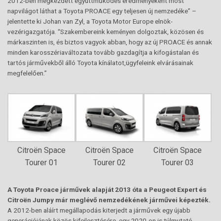
2012-ben megkezdett együttműködés eredményeként most
napvilágot láthat a Toyota PROACE egy teljesen új nemzedéke” –
jelentette ki Johan van Zyl, a Toyota Motor Europe elnök-
vezérigazgatója. “Szakembereink keményen dolgoztak, közösen és
márkaszinten is, és biztos vagyok abban, hogy az új PROACE és annak
minden karosszériaváltozata tovább gazdagítja a kifogástalan és
tartós járművekből álló Toyota kínálatot,ügyfeleink elvárásainak
megfelelően.”
Citroën Space
Citroën Space
Citroën Space
Tourer 01
Tourer 02
Tourer 03
A Toyota Proace járművek alapját 2013 óta a Peugeot Expert és
Citroën Jumpy már meglévő nemzedékének járművei képezték.
A 2012-ben aláírt megállapodás kiterjedt a járművek egy újabb
generációjának közös kifejlesztésére, egy 2020-on is túlmutató