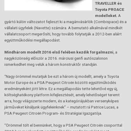
TRAVELLER és
Toyota PROACE
modelleket.
A
gyártó külön változatot fejleszt ki a magánvásárlók (Combispace) és a
vállalati ügyfelek (Navette) számára. A bemutató alkalmával mindkét
vállalatcsoport megerősíti, hogy tovább folytatják a 2012-ben aláírt
együttműködési megállapodást.
Mindhárom modellt 2016 első felében kezdik forgalmazni
, a
nagyközönség először a 2016. márciusi genfi autószalonon
ismerkedhet meg velük a három konstruktőr standján.
“Nagy örömmel mutatjuk be ezt a három új modellt, amely a Toyota
Motor Europe és a PSA Peugeot Citroën közötti együttműködés
eredményeként jött létre. Ez a megállapodás tette lehetővé egy új,
költséghatékony platform kifejlesztését, amely lehetőséget teremt
arra, hogy világszerte modern, és a kategóriájukban versenyképes
járműveket kínáljunk ügyfeleinknek” – mutatott rá Patrice Lucas, a
PSA Peugeot Citroën Program- és Stratégiai Igazgatója.
“Örömmel tölt el bennünket, hogy a PSA Peugeot Citroën csoporttal