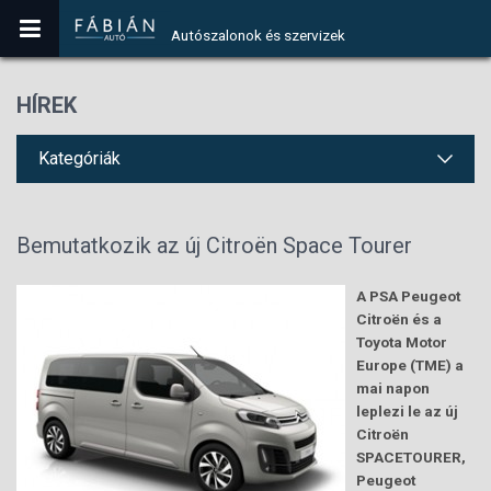
Autószalonok és szervizek
HÍREK
Kategóriák
Bemutatkozik az új Citroën Space Tourer
A PSA Peugeot
Citroën és a
Toyota Motor
Europe (TME) a
mai napon
leplezi le az új
Citroën
SPACETOURER,
Peugeot