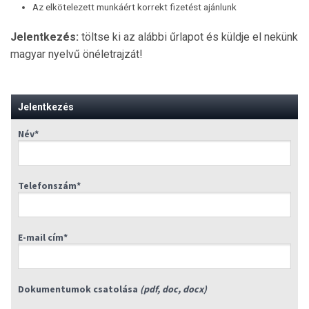
Az elkötelezett munkáért korrekt fizetést ajánlunk
Jelentkezés:
töltse ki az alábbi űrlapot és küldje el nekünk
magyar nyelvű önéletrajzát!
Jelentkezés
Név*
Telefonszám*
E-mail cím*
Dokumentumok csatolása
(pdf, doc, docx)