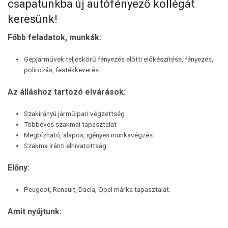
csapatunkba új autófényező kollégát
keresünk!
Főbb feladatok, munkák:
Gépjárművek teljeskörű fényezés előtti előkészítése, fényezés,
polírozás, festékkeverés
Az álláshoz tartozó elvárások:
Szakirányú járműipari végzettség
Többéves szakmai tapasztalat
Megbízható, alapos, igényes munkavégzés
Szakma iránti elhivatottság
Előny:
Peugeot, Renault, Dacia, Opel márka tapasztalat.
Amit nyújtunk: