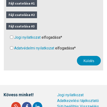
Fájl csatolása #1
Fájl csatolása #2
Fájl csatolása #3
Jogi nyilatkozat
elfogadása*
Adatvédelmi nyilatkozat
elfogadása*
Kövess minket!
Jogi nyilatkozat
Adatkezelési tájékoztató
Süti beállítás
Visszaélés