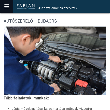
Autószalonok és szervizek
AUTÓSZERELŐ – BUDAÖRS
Főbb feladatok, munkák:
gépjárművek javítása, karbantartása, műszaki vizsgára