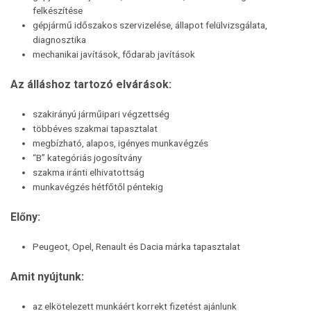
felkészítése
gépjármű időszakos szervizelése, állapot felülvizsgálata,
diagnosztika
mechanikai javítások, fődarab javítások
Az álláshoz tartozó elvárások:
szakirányú járműipari végzettség
többéves szakmai tapasztalat
megbízható, alapos, igényes munkavégzés
“B” kategóriás jogosítvány
szakma iránti elhivatottság
munkavégzés hétfőtől péntekig
Előny:
Peugeot, Opel, Renault és Dacia márka tapasztalat
Amit nyújtunk:
az elkötelezett munkáért korrekt fizetést ajánlunk