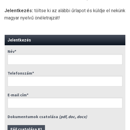
Jelentkezés:
töltse ki az alábbi űrlapot és küldje el nekünk
magyar nyelvű önéletrajzát!
Jelentkezés
Név*
Telefonszám*
E-mail cím*
Dokumentumok csatolása
(pdf, doc, docx)
Fájl csatolása #1