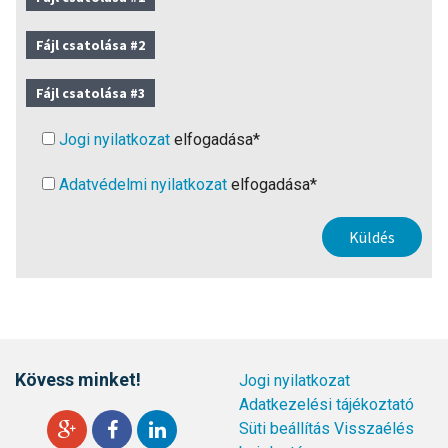
Fájl csatolása #2
Fájl csatolása #3
Jogi nyilatkozat
elfogadása*
Adatvédelmi nyilatkozat
elfogadása*
Kövess minket!
Jogi nyilatkozat
Adatkezelési tájékoztató
Süti beállítás
Visszaélés